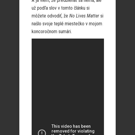
A ja viem, že predbiehať sa nemá, ale
už podľa slov v tomto článku si
môžete odvodiť, že
No Lives Matter
si
našlo svoje teplé miestečko v mojom
koncoročnom sumári.