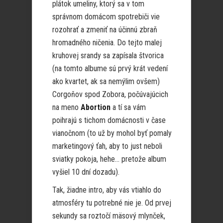
plátok umeliny, ktorý sa v tom
správnom domácom spotrebiči vie
rozohrať a zmeniť na účinnú zbraň
hromadného ničenia. Do tejto malej
kruhovej srandy sa zapísala štvorica
(na tomto albume sú prvý krát vedení
ako kvartet, ak sa nemýlim ovšem)
Corgoňov spod Zobora, počúvajúcich
na meno
Abortion
a tí sa vám
poihrajú s tichom domácnosti v čase
vianočnom (to už by mohol byť pomaly
marketingový ťah, aby to just neboli
sviatky pokoja, hehe… pretože album
vyšiel 10 dní dozadu).
Tak, žiadne intro, aby vás vtiahlo do
atmosféry tu potrebné nie je. Od prvej
sekundy sa roztočí mäsový mlynček,