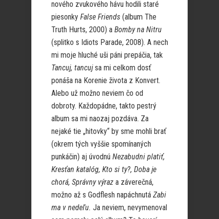
nového zvukového hávu hodili staré
piesonky
False Friends
(album The
Truth Hurts, 2000) a
Bomby na Nitru
(splitko s Idiots Parade, 2008). A nech
mi moje hluché uši páni prepáčia, tak
Tancuj, tancuj
sa mi celkom dosť
ponáša na Korenie života z Konvert.
Alebo už možno neviem čo od
dobroty. Každopádne, takto pestrý
album sa mi naozaj pozdáva. Za
nejaké tie „hitovky“ by sme mohli brať
(okrem tých vyššie spomínaných
punkáčin) aj úvodnú
Nezabudni platiť,
Kresťan katalóg, Kto si ty?, Doba je
chorá, Správny výraz
a záverečná,
možno až s Godflesh napáchnutá
Zabi
ma v nedeľu.
Ja neviem, nevymenoval