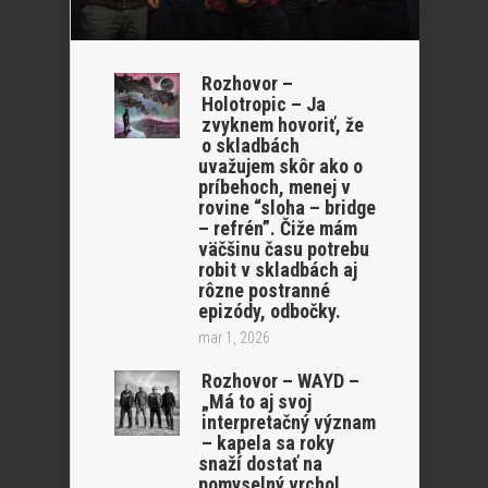
Rozhovor –
Holotropic – Ja
zvyknem hovoriť, že
o skladbách
uvažujem skôr ako o
príbehoch, menej v
rovine “sloha – bridge
– refrén”. Čiže mám
väčšinu času potrebu
robit v skladbách aj
rôzne postranné
epizódy, odbočky.
mar 1, 2026
Rozhovor – WAYD –
„Má to aj svoj
interpretačný význam
– kapela sa roky
snaží dostať na
pomyselný vrchol