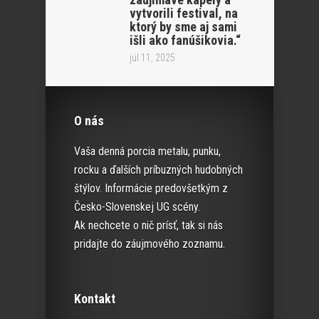
vytvorili festival, na
ktorý by sme aj sami
išli ako fanúšikovia.“
júl 11, 2025
O nás
Vaša denná porcia metalu, punku,
rocku a ďalších príbuzných hudobných
štýlov. Informácie predovšetkým z
Česko-Slovenskej UG scény.
Ak nechcete o nič prísť, tak si nás
pridajte do záujmového zoznamu.
Kontakt