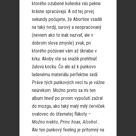
ktorého ozubené kolieska vás pekne
krásne spracúvajú. A od tej prvej
sekundy počujete, že Abortion vsadili
na taký tvrdý, surový a neopracovaný
(neviem ako to inak nazvať, ale v
dobrom slova zmysle) zvuk, pri
ktorého počúvaní vám až škriabe v
krku. Akoby ste sa snažili prehltnúť
žulovú kocku. Čo ale až k punkovo
ladenému materiálu perfektne sedí.
Práve tých punkových vecí tu je vážne
neúrekom. Možno preto sa mi ten
album hneď po prvom vypočutí zažral
do mozgu, ako taký malý milý červíček
svalovec do šťavnatej flákoty –
Možno niekto, Princ hoax, Alcohol
…
Ale ten punkový feeling je prítomný na