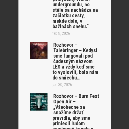
undergroundu, no
stále sa nachádza na
začiatku cesty,
niekde dole, v
bažinách snehu.“
feb 8, 2026
Rozhovor –
Talebringer – Kedysi
sme fungovali pod
čudesným názvom
LËS a vždy keď sme
to vyslovili, bolo nám
do smiechu…
jan 30, 2026
Rozhovor – Burn Fest
Open Air –
„Všeobecne sa
snažíme držať
pravidla, aby sme
priniesli ľudom
zaujímavé kapely a