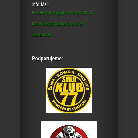
Info Mail:
metalexpress@metalexpress.sk
mrtvolka@metalexpress.sk
Facebook
Podporujeme: