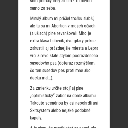
som pomaly celý album? To hovorí
samo za seba.
Minulý album mi prišiel trošku slabší,
ale tu sa mi Abortion v mojich očiach
(a ušiach) plne revanšovali. Miro je
extra klasa bubeník, dve gitary pekne
zahustili aj prázdnejšie miesta a Lepra
vrčí a reve stále štýlom podráždeného
susedovho psa (doteraz rozmýšľam,
čo ten susedov pes proti mne ako
decku mal…).
Za zmienku určite stojí aj plne
„optimistický“ záber na obale albumu.
Takouto scenériou by asi nepohrdli ani
Skitsystem alebo nejaké podobné
kapely.