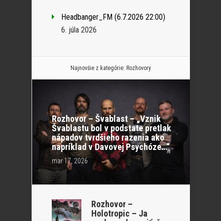
Headbanger_FM (6.7.2026 22:00)
6. júla 2026
Najnovšie z kategórie:
Rozhovory
Rozhovor – Švablast – „Vznik
Švablastu bol v podstate pretlak
nápadov tvrdšieho razenia ako
napríklad v Davovej Psychóze…“
mar 17, 2026
Rozhovor –
Holotropic – Ja