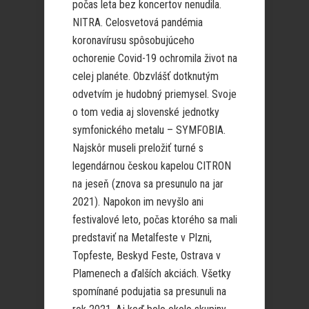
počas leta bez koncertov nenudila.
NITRA. Celosvetová pandémia
koronavírusu spôsobujúceho
ochorenie Covid-19 ochromila život na
celej planéte. Obzvlášť dotknutým
odvetvím je hudobný priemysel. Svoje
o tom vedia aj slovenské jednotky
symfonického metalu – SYMFOBIA.
Najskôr museli preložiť turné s
legendárnou českou kapelou CITRON
na jeseň (znova sa presunulo na jar
2021). Napokon im nevyšlo ani
festivalové leto, počas ktorého sa mali
predstaviť na Metalfeste v Plzni,
Topfeste, Beskyd Feste, Ostrava v
Plamenech a ďalších akciách. Všetky
spomínané podujatia sa presunuli na