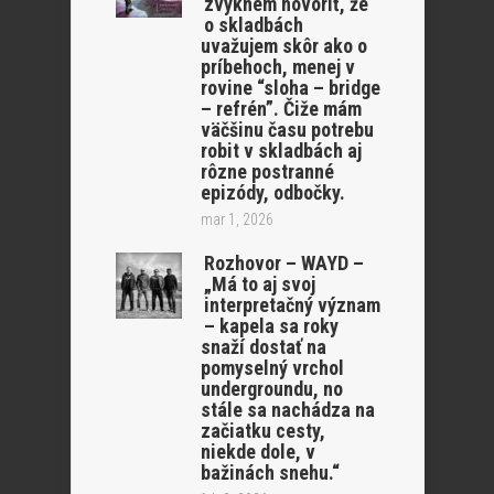
zvyknem hovoriť, že
o skladbách
uvažujem skôr ako o
príbehoch, menej v
rovine “sloha – bridge
– refrén”. Čiže mám
väčšinu času potrebu
robit v skladbách aj
rôzne postranné
epizódy, odbočky.
mar 1, 2026
Rozhovor – WAYD –
„Má to aj svoj
interpretačný význam
– kapela sa roky
snaží dostať na
pomyselný vrchol
undergroundu, no
stále sa nachádza na
začiatku cesty,
niekde dole, v
bažinách snehu.“