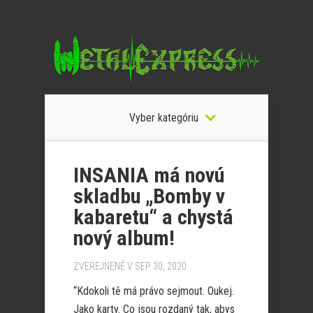
Vyber kategóriu
INSANIA má novú
skladbu „Bomby v
kabaretu“ a chystá
nový album!
ZVEREJNENÉ V SEP 30, 2020
“Kdokoli tě má právo sejmout. Oukej.
Jako karty. Co jsou rozdaný tak, abys