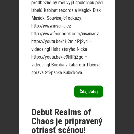
předběžně by měl vyjít společnou péčí
labelů Kabinet records a Magick Disk
Musick. Související odkazy:
http://www.insania.cz
http://www.facebook.com/insaniacz
https://youtu.be/hH2mi4Pj2y4 –
videosingl Haka starýho Nicka
https://youtu.be/lc9hllRjZgc –
videosingl Bomba v kabaretu Tlačová
správa Štěpánka Kubíčková...
Čítaj ďalej
Debut Realms of
Chaos je pripravený
otriasť scénou!