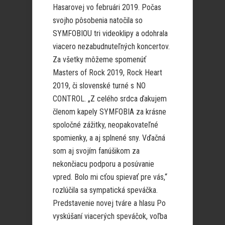
Hasarovej vo februári 2019. Počas
svojho pôsobenia natočila so
SYMFOBIOU tri videoklipy a odohrala
viacero nezabudnuteľných koncertov.
Za všetky môžeme spomenúť
Masters of Rock 2019, Rock Heart
2019, či slovenské turné s NO
CONTROL. „Z celého srdca ďakujem
členom kapely SYMFOBIA za krásne
spoločné zážitky, neopakovateľné
spomienky, a aj splnené sny. Vďačná
som aj svojím fanúšikom za
nekončiacu podporu a posúvanie
vpred. Bolo mi cťou spievať pre vás,“
rozlúčila sa sympatická speváčka.
Predstavenie novej tváre a hlasu Po
vyskúšaní viacerých speváčok, voľba