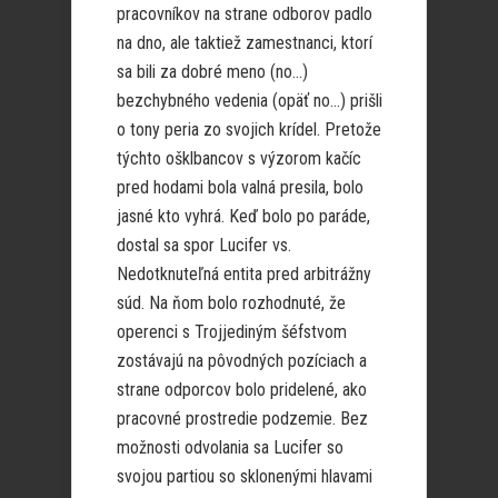
pracovníkov na strane odborov padlo
na dno, ale taktiež zamestnanci, ktorí
sa bili za dobré meno (no…)
bezchybného vedenia (opäť no…) prišli
o tony peria zo svojich krídel. Pretože
týchto ošklbancov s výzorom kačíc
pred hodami bola valná presila, bolo
jasné kto vyhrá. Keď bolo po paráde,
dostal sa spor Lucifer vs.
Nedotknuteľná entita pred arbitrážny
súd. Na ňom bolo rozhodnuté, že
operenci s Trojjediným šéfstvom
zostávajú na pôvodných pozíciach a
strane odporcov bolo pridelené, ako
pracovné prostredie podzemie. Bez
možnosti odvolania sa Lucifer so
svojou partiou so sklonenými hlavami