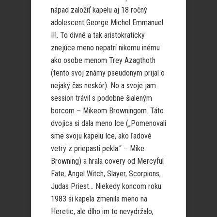
nápad založiť kapelu aj 18 ročný
adolescent George Michel Emmanuel
III. To divné a tak aristokraticky
znejúce meno nepatrí nikomu inému
ako osobe menom Trey Azagthoth
(tento svoj známy pseudonym prijal o
nejaký čas neskôr). No a svoje jam
session trávil s podobne šialeným
borcom – Mikeom Browningom. Táto
dvojica si dala meno Ice („Pomenovali
sme svoju kapelu Ice, ako ľadové
vetry z priepasti pekla.“ – Mike
Browning) a hrala covery od Mercyful
Fate, Angel Witch, Slayer, Scorpions,
Judas Priest… Niekedy koncom roku
1983 si kapela zmenila meno na
Heretic, ale dlho im to nevydržalo,