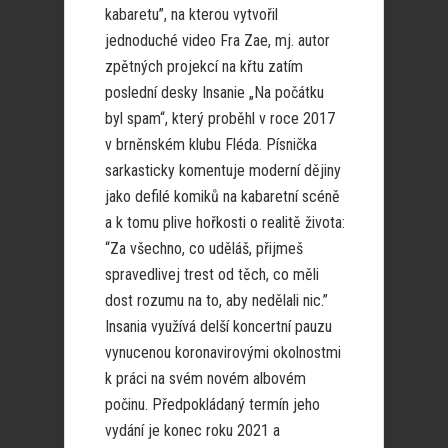
kabaretu”, na kterou vytvořil
jednoduché video Fra Zae, mj. autor
zpětných projekcí na křtu zatím
poslední desky Insanie „Na počátku
byl spam“, který proběhl v roce 2017
v brněnském klubu Fléda. Písnička
sarkasticky komentuje moderní dějiny
jako defilé komiků na kabaretní scéně
a k tomu plive hořkosti o realitě života:
“Za všechno, co uděláš, přijmeš
spravedlivej trest od těch, co měli
dost rozumu na to, aby nedělali nic.”
Insania využívá delší koncertní pauzu
vynucenou koronavirovými okolnostmi
k práci na svém novém albovém
počinu. Předpokládaný termín jeho
vydání je konec roku 2021 a