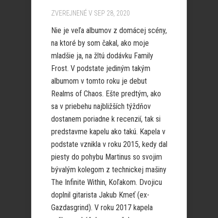
ZVEREJNENÉ V SEP 28, 2020
Nie je veľa albumov z domácej scény,
na ktoré by som čakal, ako moje
mladšie ja, na žltú dodávku Family
Frost. V podstate jediným takým
albumom v tomto roku je debut
Realms of Chaos. Ešte predtým, ako
sa v priebehu najbližších týždňov
dostanem poriadne k recenzií, tak si
predstavme kapelu ako takú. Kapela v
podstate vznikla v roku 2015, kedy dal
piesty do pohybu Martinus so svojim
bývalým kolegom z technickej mašiny
The Infinite Within, Koľakom. Dvojicu
doplnil gitarista Jakub Kmeť (ex-
Gazdasgrind). V roku 2017 kapela