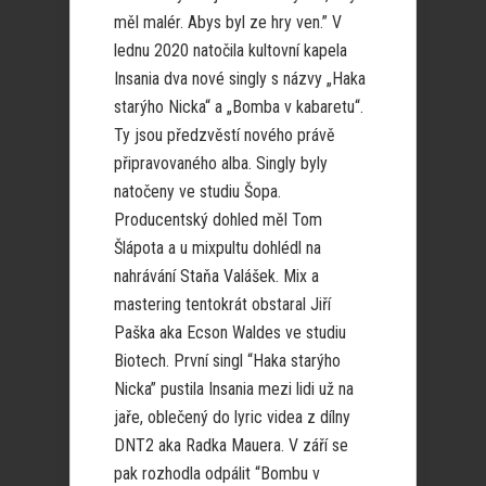
měl malér. Abys byl ze hry ven.” V
lednu 2020 natočila kultovní kapela
Insania dva nové singly s názvy „Haka
starýho Nicka“ a „Bomba v kabaretu“.
Ty jsou předzvěstí nového právě
připravovaného alba. Singly byly
natočeny ve studiu Šopa.
Producentský dohled měl Tom
Šlápota a u mixpultu dohlédl na
nahrávání Staňa Valášek. Mix a
mastering tentokrát obstaral Jiří
Paška aka Ecson Waldes ve studiu
Biotech. První singl “Haka starýho
Nicka” pustila Insania mezi lidi už na
jaře, oblečený do lyric videa z dílny
DNT2 aka Radka Mauera. V září se
pak rozhodla odpálit “Bombu v