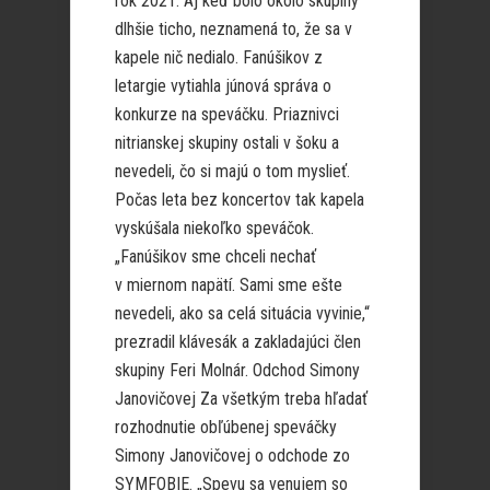
rok 2021. Aj keď bolo okolo skupiny
dlhšie ticho, neznamená to, že sa v
kapele nič nedialo. Fanúšikov z
letargie vytiahla júnová správa o
konkurze na speváčku. Priaznivci
nitrianskej skupiny ostali v šoku a
nevedeli, čo si majú o tom myslieť.
Počas leta bez koncertov tak kapela
vyskúšala niekoľko speváčok.
„Fanúšikov sme chceli nechať
v miernom napätí. Sami sme ešte
nevedeli, ako sa celá situácia vyvinie,“
prezradil klávesák a zakladajúci člen
skupiny Feri Molnár. Odchod Simony
Janovičovej Za všetkým treba hľadať
rozhodnutie obľúbenej speváčky
Simony Janovičovej o odchode zo
SYMFOBIE. „Spevu sa venujem so