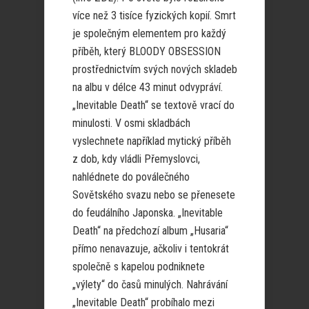
více než 3 tisíce fyzických kopií. Smrt
je společným elementem pro každý
příběh, který BLOODY OBSESSION
prostřednictvím svých nových skladeb
na albu v délce 43 minut odvypráví.
„Inevitable Death“ se textově vrací do
minulosti. V osmi skladbách
vyslechnete například mytický příběh
z dob, kdy vládli Přemyslovci,
nahlédnete do poválečného
Sovětského svazu nebo se přenesete
do feudálního Japonska. „Inevitable
Death“ na předchozí album „Husaria“
přímo nenavazuje, ačkoliv i tentokrát
společně s kapelou podniknete
„výlety“ do časů minulých. Nahrávání
„Inevitable Death“ probíhalo mezi