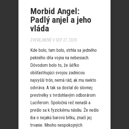
Morbid Angel:
Padlý anjel a jeho
vláda
ZVEREJNENÉ V SEP 27, 2020
Kde bolo, tam bolo, strhla sa jedného
pekného dňa vojna na nebesiach.
Dôvodom bolo to, že šéfko
obšťastňujúci svojou zadnicou
najvyšší trón, nemá rád, ak mu niekto
odvráva. A tak sa dostal do slovnej
prestrelky s tvrdohlavým odborárom
Luciferom. Spoločnú reč nenašli a
prešlo sa k fyzickému násiliu. Že nešlo
iba o nejakú barovú bitku, značí jej
trvanie. Mnoho nespokojných