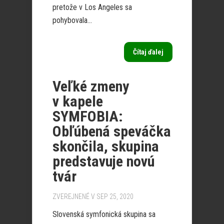
pretože v Los Angeles sa
pohybovala...
Čítaj ďalej
Veľké zmeny
v kapele
SYMFOBIA:
Obľúbená speváčka
skončila, skupina
predstavuje novú
tvár
ZVEREJNENÉ V SEP 25, 2020
Slovenská symfonická skupina sa