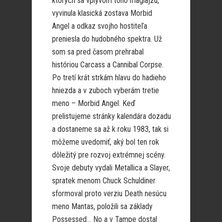
ktorých sa vplyvom toho maglajzu,
vyvinula klasická zostava Morbid
Angel a odkaz svojho hostiteľa
preniesla do hudobného spektra. Už
som sa pred časom prehrabal
históriou Carcass a Cannibal Corpse.
Po tretí krát strkám hlavu do hadieho
hniezda a v zuboch vyberám tretie
meno – Morbid Angel. Keď
prelistujeme stránky kalendára dozadu
a dostaneme sa až k roku 1983, tak si
môžeme uvedomiť, aký bol ten rok
dôležitý pre rozvoj extrémnej scény.
Svoje debuty vydali Metallica a Slayer,
spratek menom Chuck Schuldiner
sformoval proto verziu Death nesúcu
meno Mantas, položili sa základy
Possessed… No a v Tampe dostal