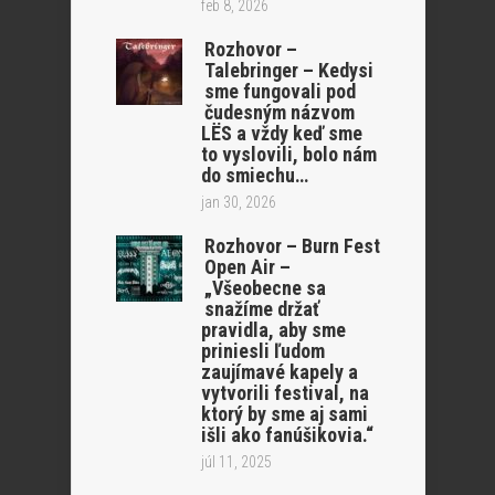
feb 8, 2026
Rozhovor –
Talebringer – Kedysi
sme fungovali pod
čudesným názvom
LËS a vždy keď sme
to vyslovili, bolo nám
do smiechu…
jan 30, 2026
Rozhovor – Burn Fest
Open Air –
„Všeobecne sa
snažíme držať
pravidla, aby sme
priniesli ľudom
zaujímavé kapely a
vytvorili festival, na
ktorý by sme aj sami
išli ako fanúšikovia.“
júl 11, 2025