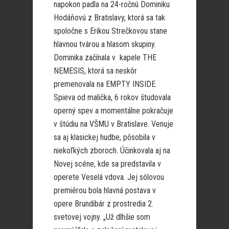
napokon padla na 24-ročnú Dominiku
Hodáňovú z Bratislavy, ktorá sa tak
spoločne s Erikou Strečkovou stane
hlavnou tvárou a hlasom skupiny.
Dominika začínala v kapele THE
NEMESIS, ktorá sa neskôr
premenovala na EMPTY INSIDE.
Spieva od malička, 6 rokov študovala
operný spev a momentálne pokračuje
v štúdiu na VŠMU v Bratislave. Venuje
sa aj klasickej hudbe, pôsobila v
niekoľkých zboroch. Účinkovala aj na
Novej scéne, kde sa predstavila v
operete Veselá vdova. Jej sólovou
premiérou bola hlavná postava v
opere Brundibár z prostredia 2.
svetovej vojny. „Už dlhšie som