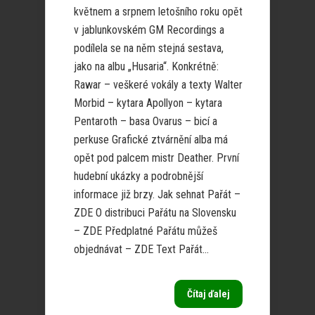
květnem a srpnem letošního roku opět
v jablunkovském GM Recordings a
podílela se na něm stejná sestava,
jako na albu „Husaria“. Konkrétně:
Rawar – veškeré vokály a texty Walter
Morbid – kytara Apollyon – kytara
Pentaroth – basa Ovarus – bicí a
perkuse Grafické ztvárnění alba má
opět pod palcem mistr Deather. První
hudební ukázky a podrobnější
informace již brzy. Jak sehnat Pařát –
ZDE O distribuci Pařátu na Slovensku
– ZDE Předplatné Pařátu můžeš
objednávat – ZDE Text Pařát...
Čítaj ďalej