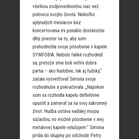
všetkou zodpovednosťou viac než
polovicu svojho života. Niekoľko
uplynulých mesiacov bez
koncertovania mi ponúklo dostatočne
dlhý priestor na to, aby som
prehodnotila svoje pôsobenie v kapele
SYMFOBIA. Nebolo ľahké rozhodnúť
sa, pretože sme boli veľmi dobrá
partia – ako hudobne, tak aj ľudsky,“
začala vysvetľovať Simona svoje
rozhodnutie a pokračovala: „Napokon
som sa rozhodla kapelu definitívne
opustiť a zamerať sa na svoj súkromný
život. Hudba ostáva naďalej mojou
súčasťou, no možné pôsobenie v inej
metalovej kapele vylučujem.“ Simona
prišla do skupiny po odchode Petry