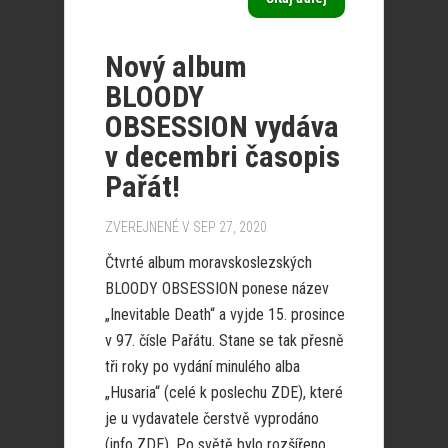
Nový album
BLOODY
OBSESSION vydáva
v decembri časopis
Pařát!
ZVEREJNENÉ V SEP 27, 2020
Čtvrté album moravskoslezských
BLOODY OBSESSION ponese název
„Inevitable Death“ a vyjde 15. prosince
v 97. čísle Pařátu. Stane se tak přesně
tři roky po vydání minulého alba
„Husaria“ (celé k poslechu ZDE), které
je u vydavatele čerstvě vyprodáno
(info ZDE). Po světě bylo rozšířeno