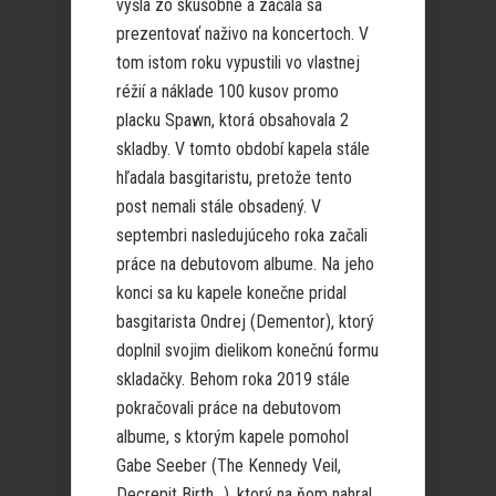
vyšla zo skúšobne a začala sa
prezentovať naživo na koncertoch. V
tom istom roku vypustili vo vlastnej
réžií a náklade 100 kusov promo
placku Spawn, ktorá obsahovala 2
skladby. V tomto období kapela stále
hľadala basgitaristu, pretože tento
post nemali stále obsadený. V
septembri nasledujúceho roka začali
práce na debutovom albume. Na jeho
konci sa ku kapele konečne pridal
basgitarista Ondrej (Dementor), ktorý
doplnil svojim dielikom konečnú formu
skladačky. Behom roka 2019 stále
pokračovali práce na debutovom
albume, s ktorým kapele pomohol
Gabe Seeber (The Kennedy Veil,
Decrepit Birth…), ktorý na ňom nahral