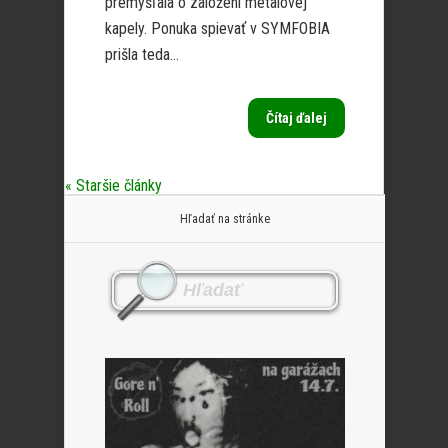
premýšľala o založení metalovej
kapely. Ponuka spievať v SYMFOBIA
prišla teda...
Čítaj ďalej
« Staršie články
Hľadať na stránke