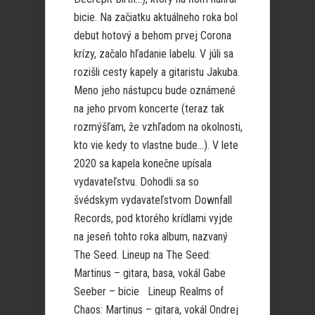
bicie. Na začiatku aktuálneho roka bol
debut hotový a behom prvej Corona
krízy, začalo hľadanie labelu. V júli sa
rozišli cesty kapely a gitaristu Jakuba.
Meno jeho nástupcu bude oznámené
na jeho prvom koncerte (teraz tak
rozmýšľam, že vzhľadom na okolnosti,
kto vie kedy to vlastne bude…). V lete
2020 sa kapela konečne upísala
vydavateľstvu. Dohodli sa so
švédskym vydavateľstvom Downfall
Records, pod ktorého krídlami vyjde
na jeseň tohto roka album, nazvaný
The Seed. Lineup na The Seed:
Martinus – gitara, basa, vokál Gabe
Seeber – bicie Lineup Realms of
Chaos: Martinus – gitara, vokál Ondrej