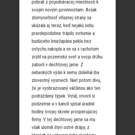
pobrali z pojednávacej miestnosti k
svojim novým povinnostiam. Avšak
zlomyseľnosť víťaznej strany sa
ukázala aj teraz, keď nejakú nohu
pravdepodobne trápilo svrbenie a
budúceho kniežapána pekla bez
ostychu nakopla a on sa s rachotom
zrútil na pozemský svet a svoju držku
zaboril v dechtovej jame. Z
nebeských výšin k nemu doliehal iba
zlovestný výsmech. Niet potom divu,
že je vyobrazovaný väčšinou ako ten
podráždený týpek. Vstal, otvoril si
podzemie a v kancli spísal úradné
hodiny svojej skvele prosperujúcej
firmy. V tej dechtovej jame sa mu
však ulomili štyri ostré drápy, z