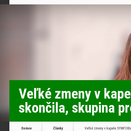
Veľké zmeny v kap
skončila, skupina p
Domov
Články
Veľké zmeny v kapele SYMFOBIA: