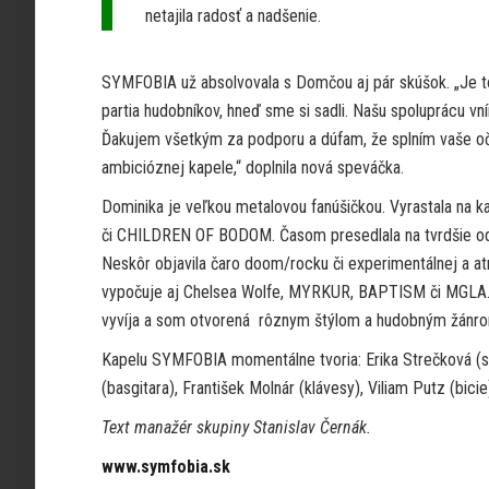
netajila radosť a nadšenie.
SYMFOBIA už absolvovala s Domčou aj pár skúšok. „Je to
partia hudobníkov, hneď sme si sadli. Našu spoluprácu vn
Ďakujem všetkým za podporu a dúfam, že splním vaše oča
ambicióznej kapele,“ doplnila nová speváčka.
Dominika je veľkou metalovou fanúšičkou. Vyrastala na
či CHILDREN OF BODOM. Časom presedlala na tvrdšie od
Neskôr objavila čaro doom/rocku či experimentálnej a at
vypočuje aj Chelsea Wolfe, MYRKUR, BAPTISM či MGLA. 
vyvíja a som otvorená rôznym štýlom a hudobným žánrom
Kapelu SYMFOBIA momentálne tvoria: Erika Strečková (sp
(basgitara), František Molnár (klávesy), Viliam Putz (bicie
Text manažér skupiny
Stanislav Černák.
www.symfobia.sk