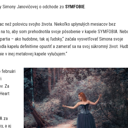
ky Simony Janovičovej o odchode zo
SYMFOBIE
.
c než polovicu svojho života. Niekoľko uplynulých mesiacov bez
r na to, aby som prehodnotila svoje pôsobenie v kapele SYMFOBIA. Neb
partia – ako hudobne, tak aj ľudsky,“ začala vysvetľovať Simona svoje
la kapelu definitívne opustiť a zamerať sa na svoj súkromný život. Hud
e v inej metalovej kapele vylučujem.“
 februári
i
v. Za
Heart
A za
y, a aj