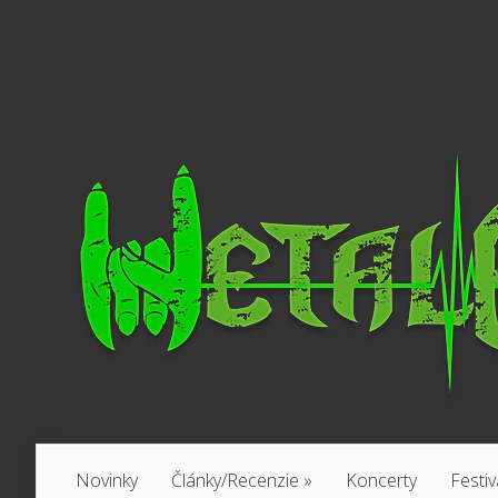
Novinky
Články/Recenzie
»
Koncerty
Festiv