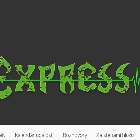
aly
Kalendár udalostí
Rozhovory
Za stenami hluku