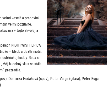
 veľmi veselá a pracovitá
ímam veľmi pozitívne.
kávania v tejto skvelej a
 kapelách NIGHTWISH, EPICA
nože – black a death metal.
mosférickej hudby. Rada si
„Môj hudobný vkus sa stále
,“ prezradila.
ev), Dominika Hodáňová (spev), Peter Varga (gitara), Peter Bugár
).