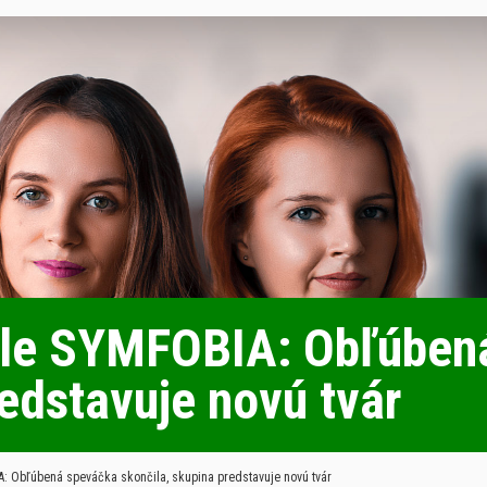
ele SYMFOBIA: Obľúben
redstavuje novú tvár
 Obľúbená speváčka skončila, skupina predstavuje novú tvár