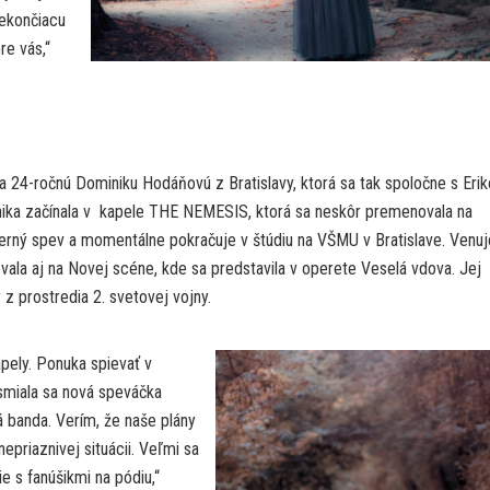
nekončiacu
re vás,“
 24-ročnú Dominiku Hodáňovú z Bratislavy, ktorá sa tak spoločne s Eri
nika začínala v kapele THE NEMESIS, ktorá sa neskôr premenovala na
rný spev a momentálne pokračuje v štúdiu na VŠMU v Bratislave. Venuj
ovala aj na Novej scéne, kde sa predstavila v operete Veselá vdova. Jej
z prostredia 2. svetovej vojny.
pely. Ponuka spievať v
asmiala sa nová speváčka
 banda. Verím, že naše plány
epriaznivej situácii. Veľmi sa
e s fanúšikmi na pódiu,“