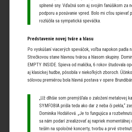
splnené sny. Vďačná som aj svojím fanúšikom za 
podporu a posúvanie vpred. Bolo mi cťou spievať p
rozlúčila sa sympatická speváčka.
Predstavenie novej tváre a hlasu
Po vyskúšaní viacerých speváčok, voľba napokon padla na
Strečkovou stane hlavnou tvárou a hlasom skupiny. Domi
EMPTY INSIDE. Spieva od malička, 6 rokov študovala ope
aj klasickej hudbe, pôsobila v niekoľkých zboroch. Účink
sólovou premiérou bola hlavná postava v opere Brundibár 
„Už dlhšie som premýšľala o založení metalovej ka
SYMFOBIA prišla teda ako dar z neba či pekla,“ z
Dominika Hodáňová. „Je to fungujúca a rozbehnutá
sa nám podarí zrealizovať aj napriek momentálnej n
teším na spoločné koncerty, tvorbu a prvé stretnuti