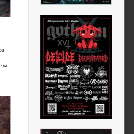
kou
e sa