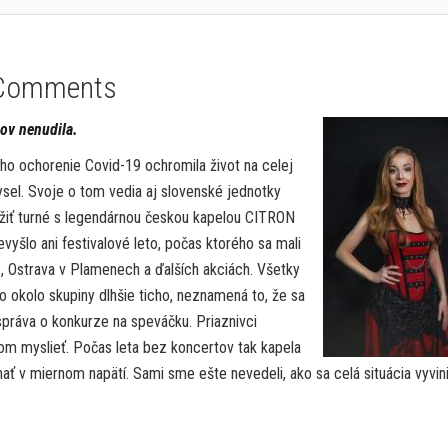
Comments
ov nenudila.
o ochorenie Covid-19 ochromila život na celej
sel. Svoje o tom vedia aj slovenské jednotky
žiť turné s legendárnou českou kapelou CITRON
vyšlo ani festivalové leto, počas ktorého sa mali
e, Ostrava v Plamenech a ďalších akciách. Všetky
o okolo skupiny dlhšie ticho, neznamená to, že sa
 správa o konkurze na speváčku. Priaznivci
o tom myslieť. Počas leta bez koncertov tak kapela
ť v miernom napätí. Sami sme ešte nevedeli, ako sa celá situácia vyvini