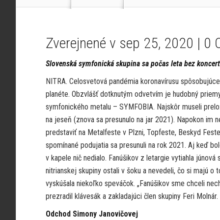
Zverejnené v sep 25, 2020 |
0 
Slovenská symfonická skupina sa počas leta bez koncert
NITRA. Celosvetová pandémia koronavírusu spôsobujúceh
planéte. Obzvlášť dotknutým odvetvím je hudobný priemy
symfonického metalu – SYMFOBIA. Najskôr museli prelo
na jeseň (znova sa presunulo na jar 2021). Napokon im ne
predstaviť na Metalfeste v Plzni, Topfeste, Beskyd Fest
spomínané podujatia sa presunuli na rok 2021. Aj keď bol
v kapele nič nedialo. Fanúšikov z letargie vytiahla júnová
nitrianskej skupiny ostali v šoku a nevedeli, čo si majú 
vyskúšala niekoľko speváčok. „Fanúšikov sme chceli necha
prezradil klávesák a zakladajúci člen skupiny Feri Molnár.
Odchod Simony Janovičovej