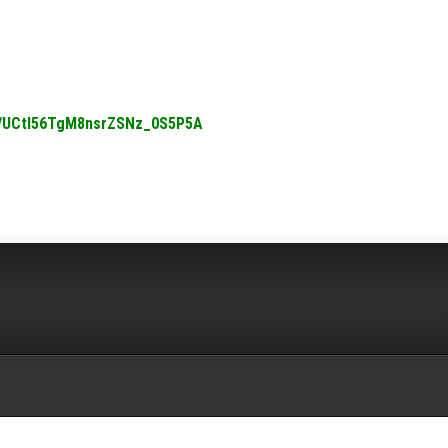
el/UCtl56TgM8nsrZSNz_0S5P5A