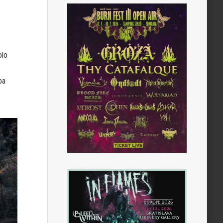
olo
ba