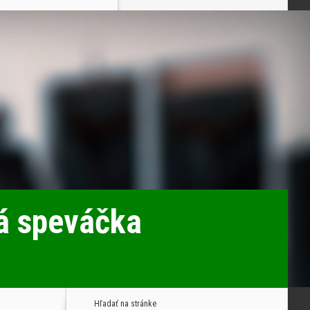
á speváčka
Hľadať na stránke