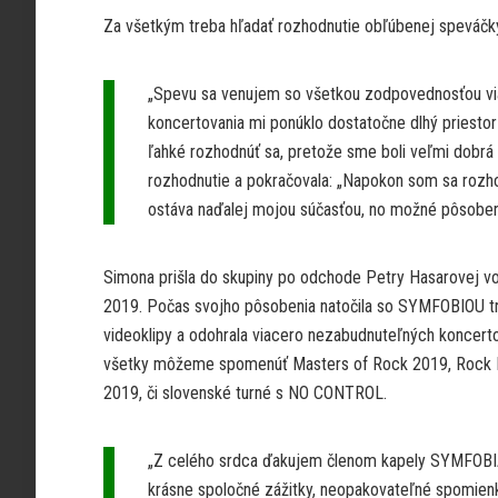
Za všetkým treba hľadať rozhodnutie obľúbenej speváč
„Spevu sa venujem so všetkou zodpovednosťou via
koncertovania mi ponúklo dostatočne dlhý priesto
ľahké rozhodnúť sa, pretože sme boli veľmi dobrá 
rozhodnutie a pokračovala: „Napokon som sa rozhod
ostáva naďalej mojou súčasťou, no možné pôsobeni
Simona prišla do skupiny po odchode Petry Hasarovej vo
2019. Počas svojho pôsobenia natočila so SYMFOBIOU tr
videoklipy a odohrala viacero nezabudnuteľných koncerto
všetky môžeme spomenúť Masters of Rock 2019, Rock 
2019, či slovenské turné s NO CONTROL.
„Z celého srdca ďakujem členom kapely SYMFOBI
krásne spoločné zážitky, neopakovateľné spomienk