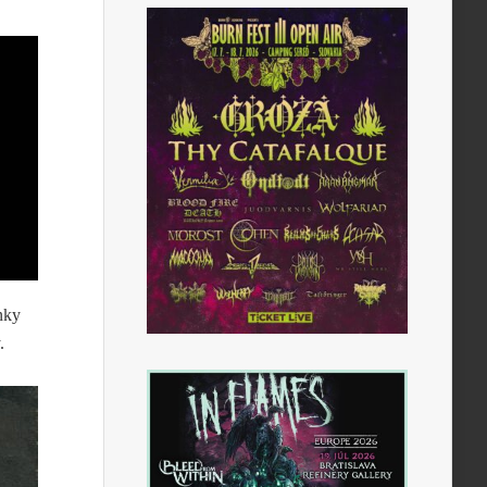
nky
.