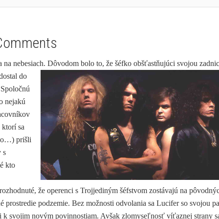
Comments
a na nebesiach. Dôvodom bolo to, že šéfko obšťastňujúci svojou zadni
dostal do
. Spoločnú
 o nejakú
racovníkov
 ktorí sa
o…) prišli
 s
é kto
 rozhodnuté, že operenci s Trojjediným šéfstvom zostávajú na pôvodný
né prostredie podzemie. Bez možnosti odvolania sa Lucifer so svojou pa
ti k svojim novým povinnostiam. Avšak zlomyseľnosť víťaznej strany s