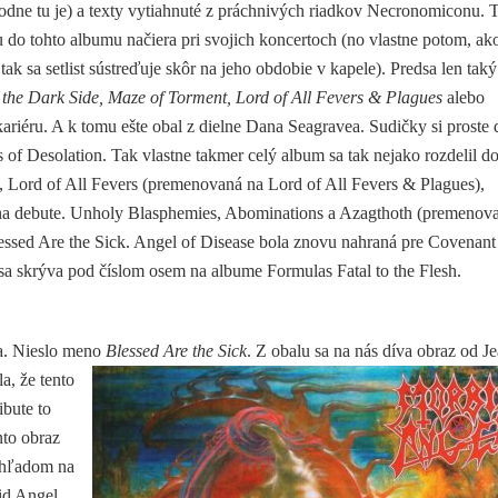
ozhodne tu je) a texty vytiahnuté z práchnivých riadkov Necronomiconu. 
do tohto albumu načiera pri svojich koncertoch (no vlastne potom, ak
k sa setlist sústreďuje skôr na jeho obdobie v kapele). Predsa len taký
m the Dark Side, Maze of Torment, Lord of All Fevers & Plagues
alebo
kariéru. A k tomu ešte obal z dielne Dana Seagravea. Sudičky si proste 
of Desolation. Tak vlastne takmer celý album sa tak nejako rozdelil d
, Lord of All Fevers (premenovaná na Lord of All Fevers & Plagues),
 na debute. Unholy Blasphemies, Abominations a Azagthoth (premenov
Blessed Are the Sick. Angel of Disease bola znovu nahraná pre Covenant
 skrýva pod číslom osem na albume Formulas Fatal to the Flesh.
va. Nieslo meno
Blessed Are the Sick
. Z obalu sa na nás díva obraz od J
a, že tento
ibute to
nto obraz
pohľadom na
bid Angel