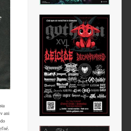
sta
av ani
 do
teľné.