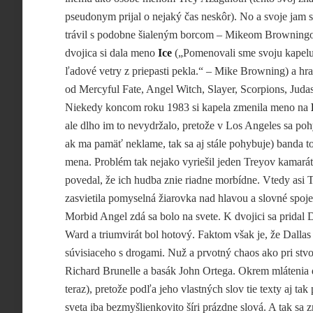
pseudonym prijal o nejaký čas neskôr). No a svoje jam 
trávil s podobne šialeným borcom – Mikeom Browning
dvojica si dala meno
Ice
(„Pomenovali sme svoju kapelu
ľadové vetry z priepasti pekla.“ – Mike Browning) a hra
od Mercyful Fate, Angel Witch, Slayer, Scorpions, Juda
Niekedy koncom roku 1983 si kapela zmenila meno na
ale dlho im to nevydržalo, pretože v Los Angeles sa po
ak ma pamäť neklame, tak sa aj stále pohybuje) banda t
mena. Problém tak nejako vyriešil jeden Treyov kamarát
povedal, že ich hudba znie riadne morbídne. Vtedy asi 
zasvietila pomyselná žiarovka nad hlavou a slovné spoje
Morbid Angel zdá sa bolo na svete. K dvojici sa pridal 
Ward a triumvirát bol hotový. Faktom však je, že Dallas
súvisiaceho s drogami. Nuž a prvotný chaos ako pri stvo
Richard Brunelle a basák John Ortega. Okrem mlátenia do
teraz), pretože podľa jeho vlastných slov tie texty aj t
sveta iba bezmyšlienkovito šíri prázdne slová. A tak sa z