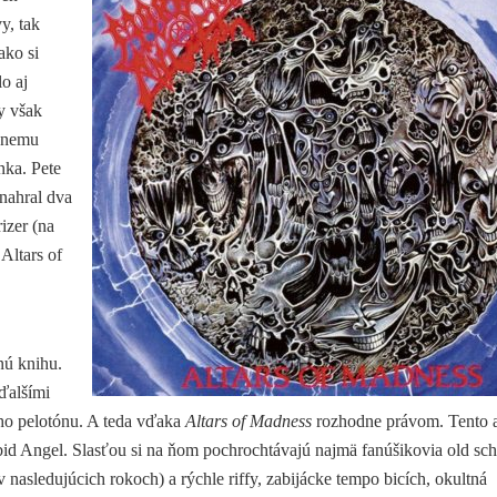
y, tak
ako si
o aj
y však
k nemu
nka. Pete
nahral dva
izer (na
Altars of
nú knihu.
 ďalšími
ho pelotónu. A teda vďaka
Altars of Madness
rozhodne právom. Tento 
rbid Angel. Slasťou si na ňom pochrochtávajú najmä fanúšikovia old sch
 nasledujúcich rokoch) a rýchle riffy, zabijácke tempo bicích, okultná