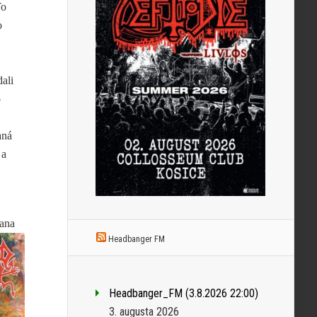
To
o
dali
o
aná
 a
eana
Headbanger FM
Headbanger_FM (3.8.2026 22:00)
3. augusta 2026