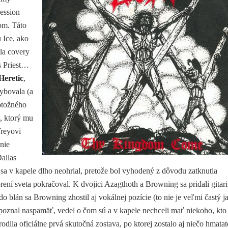
session
om. Táto
 Ice, ako
la covery
s Priest…
Heretic
,
hybovala (a
otožného
, ktorý mu
Treyovi
nie
Dallas
 sa v kapele dlho neohrial, pretože bol vyhodený z dôvodu zatknutia
rení sveta pokračoval. K dvojici Azagthoth a Browning sa pridali gitari
 blán sa Browning zhostil aj vokálnej pozície (to nie je veľmi častý j
ak poznal naspamäť, vedel o čom sú a v kapele nechceli mať niekoho, kto
rodila oficiálne prvá skutočná zostava, po ktorej zostalo aj niečo hmata