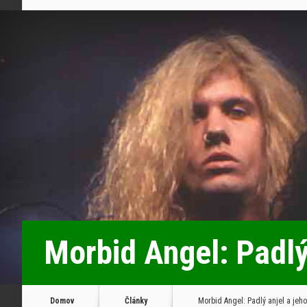
Morbid Angel: Padlý
Domov
Články
Morbid Angel: Padlý anjel a jeho