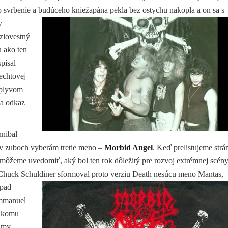
o svrbenie a budúceho kniežapána pekla bez ostychu nakopla a on sa s
v
zlovestný
 ako ten
písal
dechtovej
 vplyvom
 a odkaz
nnibal
a v zuboch vyberám tretie meno –
Morbid Angel
. Keď prelistujeme strá
 môžeme uvedomiť, aký bol ten rok dôležitý pre rozvoj extrémnej scény
 Chuck Schuldiner sformoval proto verziu Death nesúcu meno Mantas,
ápad
Emmanuel
nikomu
námy