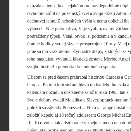
ukázala aj teraz, keď nejakú nohu pravdepodobne trápil
rachotom zrútil na pozemský svet a
svoju držku zaboril 
dechtovej jame. Z nebeských výšin k nemu doliehal iba 
výsmech. Niet potom divu, že je vyobrazovaný väčšinou
podráždený týpek. Vstal, otvoril si podzemie a v kancli s
úradné hodiny svojej skvele prosperujúcej firmy. V tej 
jame sa mu však ulomili štyri ostré drápy, z ktorých sa
toho maglajzu, vyvinula klasická zostava Morbid Angel
svojho hostiteľa preniesla do hudobného spektra.
Už som sa pred časom prehrabal históriou Carcass a Ca
Corpse. Po tretí krát strkám hlavu do hadieho hniezda 
kalendára dozadu a dostaneme sa až k roku 1983, tak si
Svoje debuty vydali Metallica a Slayer, spratek menom
položili sa základy Possessed… No a v Tampe
dostal n
založiť kapelu aj 18 ročný adolescent George Michel 
III. To divné a tak aristokraticky znejúce meno nepatrí 
inému ako osobe menom Trey Azagthoth (tento svoj z