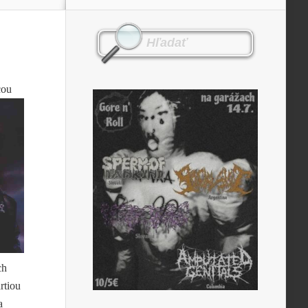
cou
ch
rtiou
a