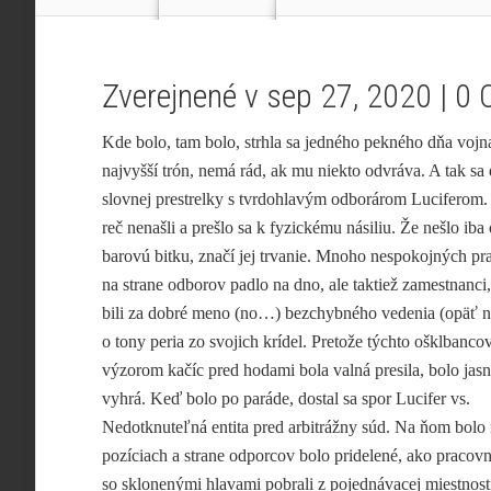
Zverejnené v sep 27, 2020 |
0 
Kde bolo, tam bolo, strhla sa jedného pekného dňa vojn
najvyšší trón, nemá rád,
ak mu niekto odvráva. A tak sa 
slovnej prestrelky s tvrdohlavým odborárom Luciferom
reč nenašli a prešlo sa k fyzickému násiliu. Že nešlo iba
barovú bitku, značí jej trvanie. Mnoho nespokojných p
na strane odborov padlo na dno, ale taktiež zamestnanci,
bili za dobré meno (no…) bezchybného vedenia (opäť n
o tony peria zo svojich krídel. Pretože týchto ošklbancov
výzorom kačíc pred hodami bola valná presila, bolo jasn
vyhrá. Keď bolo po paráde, dostal sa spor Lucifer vs.
Nedotknuteľná entita pred arbitrážny súd. Na ňom bolo
pozíciach a strane odporcov bolo pridelené, ako pracov
so sklonenými hlavami pobrali z pojednávacej miestnos