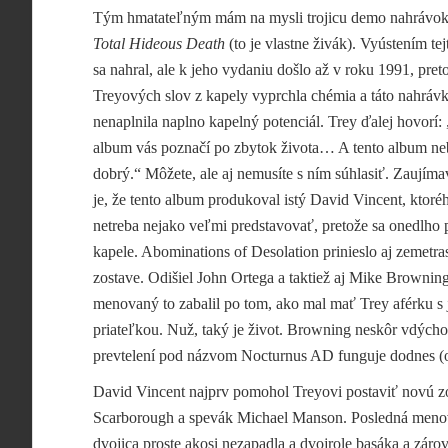
Tým hmatateľným mám na mysli trojicu demo nahrávok
Total Hideous Death
(to je vlastne živák). Vyústením 
sa nahral, ale k jeho vydaniu došlo až v roku 1991, pre
Treyových slov z kapely vyprchla chémia a táto nahráv
nenaplnila naplno kapelný potenciál. Trey ďalej hovorí
album vás poznačí po zbytok života… A tento album neb
dobrý.“ Môžete, ale aj nemusíte s ním súhlasiť. Zaujím
je, že tento album produkoval istý David Vincent, ktoréh
netreba nejako veľmi predstavovať, pretože sa onedlho 
kapele. Abominations of Desolation prinieslo aj zemetra
zostave. Odišiel John Ortega a taktiež aj Mike Brownin
menovaný to zabalil po tom, ako mal mať Trey aférku s 
priateľkou. Nuž, taký je život. Browning neskôr vdýchol
prevtelení pod názvom Nocturnus AD funguje dodnes (o
David Vincent najprv pomohol Treyovi postaviť novú zo
Scarborough a spevák Michael
Manson. Posledná meno
dvojica proste akosi nezapadla a dvojrole basáka a záro