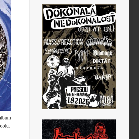
album
oolu.