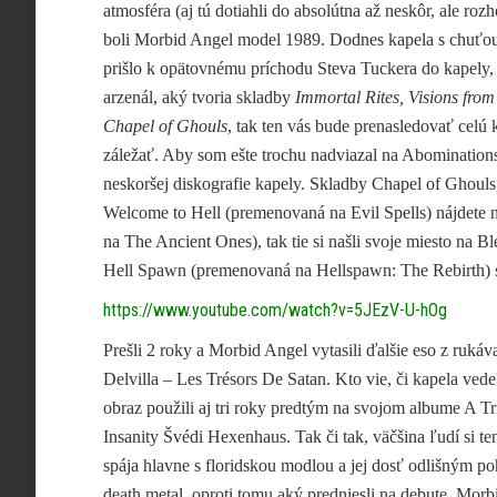
atmosféra (aj tú dotiahli do absolútna až neskôr, ale r
boli Morbid Angel model 1989. Dodnes kapela s chuťou 
prišlo k opätovnému príchodu Steva Tuckera do kapely, ta
arzenál, aký tvoria skladby
Immortal Rites, Visions fro
Chapel of Ghouls
, tak ten vás bude prenasledovať celú 
záležať. Aby som ešte trochu nadviazal na Abominations 
neskoršej diskografie kapely. Skladby Chapel of Ghouls
Welcome to Hell (premenovaná na Evil Spells) nájdete
na The Ancient Ones), tak tie si našli svoje miesto na 
Hell Spawn (premenovaná na Hellspawn: The Rebirth) sa
https://www.youtube.com/watch?v=5JEzV-U-hOg
Prešli 2 roky a Morbid Angel vytasili ďalšie eso z ruká
Delvilla – Les Trésors
De Satan. Kto vie, či kapela vedel
obraz použili aj tri roky predtým na svojom albume A Tr
Insanity Švédi Hexenhaus. Tak či tak, väčšina ľudí si te
spája hlavne s floridskou modlou a jej dosť odlišným 
death metal, oproti tomu aký predniesli na debute. Mor