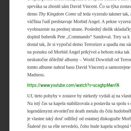
speváka sa zhostil sám David Vincent. Čo sa týka zostav
demo
Thy Kingdom Come
už teda vyzeralo takmer tak, 
väčšina ľudí predstavuje Morbid Angel. A pekne vyzeral
vyobrazenie na prednej strane. Posledný dielik skladačk
doplnil bubeník Pete „Commando“ Sandoval. Trey sa 
dostal tak, že si vypočul demo Terrorizer a spadla mu sá
na ponuku od Morbid Angel prikývol a behom roka tak 
neskutočne dôležité albumy – World Downfall od Terror
tomto albume nahral basu David Vincent) a samozrejme 
Madness.
https://www.youtube.com/watch?v=ucaghpMwvfA
Uf, tieto pohyby v zostave by niekedy vydali aj na vlast
Na istý čas sa kapela stabilizovala a postavila sa spolu s
legendárnymi stvoriteľmi death metalu do čela hudobné
je vlastne taký dosť odlišný od ostatnej diskografie Mo
Šialené (to sa ešte nevedelo, čoho bude kapela schopná v