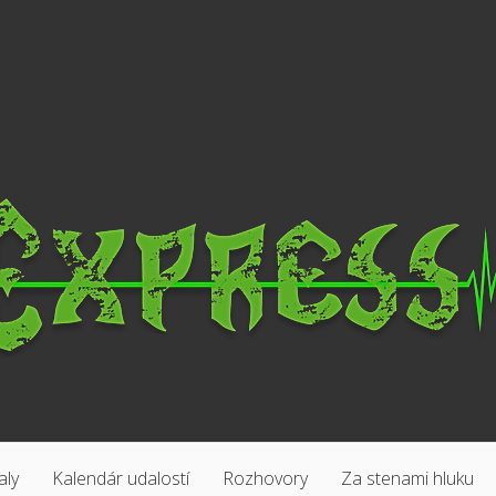
aly
Kalendár udalostí
Rozhovory
Za stenami hluku