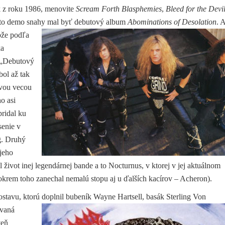
 z roku 1986, menovite
Scream Forth Blasphemies
,
Bleed for the Devi
tejto demo snahy mal byť debutový album
Abominations of Desolation
. 
tože podľa
ka
: „Debutový
ol až tak
avou vecou
o asi
pridal ku
senie v
g. Druhý
jeho
 život inej legendárnej bande a to Nocturnus, v ktorej v jej aktuálnom
krem toho zanechal nemalú stopu aj u ďalších kacírov – Acheron).
stavu, ktorú doplnil bubeník Wayne Hartsell, basák Sterling Von
vaná
veň