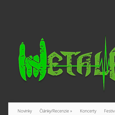
Novinky
Články/Recenzie
»
Koncerty
Festiv