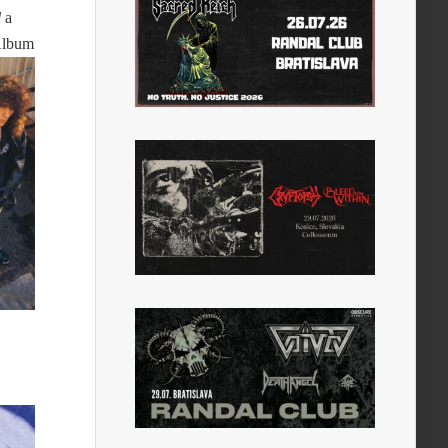
l
a
Album