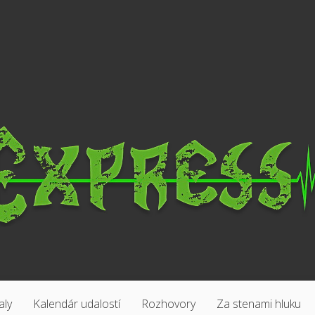
aly
Kalendár udalostí
Rozhovory
Za stenami hluku