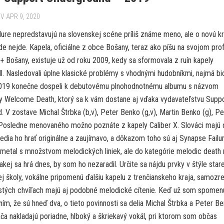
V APR 9, 2020
lure nepredstavujú na slovenskej scéne príliš známe meno, ale o novú kr
e nejde. Kapela, oficiálne z obce Bošany, teraz ako píšu na svojom prof
 Bošany, existuje už od roku 2009, kedy sa sformovala z ruín kapely
l. Nasledovali úplne klasické problémy s vhodnými hudobníkmi, najmä bic
2019 konečne dospeli k debutovému plnohodnotnému albumu s názvom
y Welcome Death, ktorý sa k vám dostane aj vďaka vydavateľstvu Supp
 V zostave Michal Štrbka (b,v), Peter Benko (g,v), Martin Benko (g), Pe
. Posledne menovaného možno poznáte z kapely Caliber X. Slováci majú 
vedia ho hrať originálne a zaujímavo, a dôkazom toho sú aj Synapse Failur
 metal s množstvom melodických liniek, ale do kategórie melodic death
akej sa hrá dnes, by som ho nezaradil. Určite sa nájdu prvky v štýle stare
j školy, vokálne pripomenú ďalšiu kapelu z trenčianskeho kraja, samozr
istých chvíľach majú aj podobné melodické cítenie. Keď už som spomen
ním, že sú hneď dva, o tieto povinnosti sa delia Michal Štrbka a Peter Be
ča nakladajú poriadne, hlboký a škriekavý vokál, pri ktorom som občas