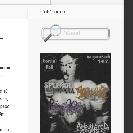
Hľadať na stránke
 –
tnemu
 s
e sú
mkám,
rípade
rým
í si v