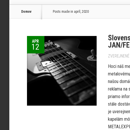
Domov
Posts made in apríl, 2020
Slovens
APR
JAN/F
12
ZVEREJNENÉ 
Hoci náš me
metalovému 
našou domác
reklama na s
priamo info
stále dostáv
je uverejne
kapelám môž
METALEXPRES