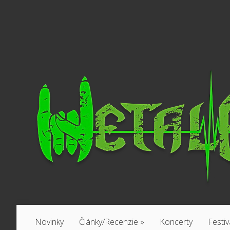
Novinky
Články/Recenzie
»
Koncerty
Festiv