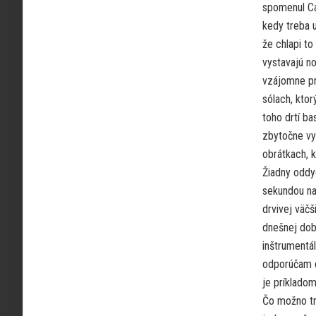
spomenul Cat
kedy treba u
že chlapi to
vystavajú no
vzájomne pr
sólach, ktor
toho drtí ba
zbytočne vy
obrátkach, k
Žiadny oddyc
sekundou na
drvivej väčš
dnešnej dob
inštrumentál
odporúčam dv
je príkladom
Čo možno tr