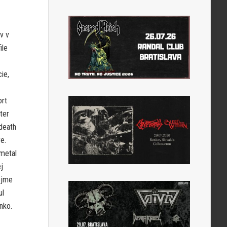
v v
ile
ie,
ort
ter
death
e.
 metal
j
ejme
ul
nko.