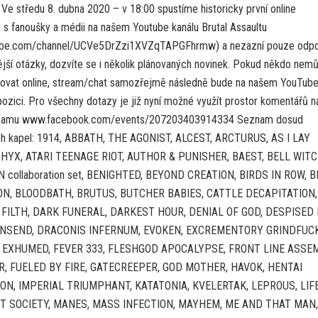
Ve středu 8. dubna 2020 – v 18:00 spustíme historicky první online
 s fanoušky a médii na našem Youtube kanálu Brutal Assaultu
be.com/channel/UCVe5DrZzi1XVZqTAPGFhrmw) a nezazní pouze odpo
vější otázky, dozvíte se i několik plánovaných novinek. Pokud někdo nem
dovat online, stream/chat samozřejmě následně bude na našem YouTub
pozici. Pro všechny dotazy je již nyní možné využít prostor komentářů n
treamu www.facebook.com/events/207203403914334 Seznam dosud
ch kapel: 1914, ABBATH, THE AGONIST, ALCEST, ARCTURUS, AS I LAY
HYX, ATARI TEENAGE RIOT, AUTHOR & PUNISHER, BAEST, BELL WITC
N collaboration set, BENIGHTED, BEYOND CREATION, BIRDS IN ROW, 
ON, BLOODBATH, BRUTUS, BUTCHER BABIES, CATTLE DECAPITATION,
FILTH, DARK FUNERAL, DARKEST HOUR, DENIAL OF GOD, DESPISED 
NSEND, DRACONIS INFERNUM, EVOKEN, EXCREMENTORY GRINDFUC
 EXHUMED, FEVER 333, FLESHGOD APOCALYPSE, FRONT LINE ASSEM
R, FUELED BY FIRE, GATECREEPER, GOD MOTHER, HAVOK, HENTAI
ON, IMPERIAL TRIUMPHANT, KATATONIA, KVELERTAK, LEPROUS, LIF
ST SOCIETY, MANES, MASS INFECTION, MAYHEM, ME AND THAT MAN,