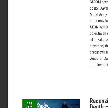
GLOOM preds
dosky „Awak
Metal Army
stoja muzika
AEON WINDS,
bolestných 
silne zakor
chystanej d
predstavili
„Another Da
metalovej sily
Recenzi
APR
Death 