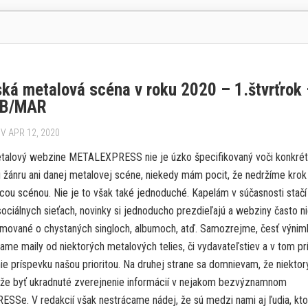
ká metalová scéna v roku 2020 – 1.štvrťrok
EB/MAR
V APR 12, 2020
talový webzine METALEXPRESS nie je úzko špecifikovaný voči konkré
žánru ani danej metalovej scéne, niekedy mám pocit, že nedržíme krok
ou scénou. Nie je to však také jednoduché. Kapelám v súčasnosti stačí
ociálnych sieťach, novinky si jednoducho prezdieľajú a webziny často ni
rmované o chystaných singloch, albumoch, atď. Samozrejme, česť výni
ame maily od niektorých metalových telies, či vydavateľstiev a v tom p
nie príspevku našou prioritou. Na druhej strane sa domnievam, že niekto
e byť ukradnuté zverejnenie informácií v nejakom bezvýznamnom
Se. V redakcií však nestrácame nádej, že sú medzi nami aj ľudia, ktor