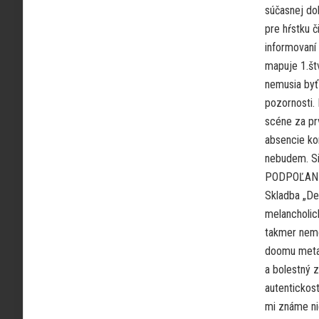
súčasnej do
pre hŕstku č
informovaní 
mapuje 1.štv
nemusia byť 
pozornosti. 
scéne za pr
absencie ko
nebudem. Sin
PODPOĽANICA
Skladba „De
melancholic
takmer nemo
doomu metalu
a bolestný z
autentickost
mi známe nie