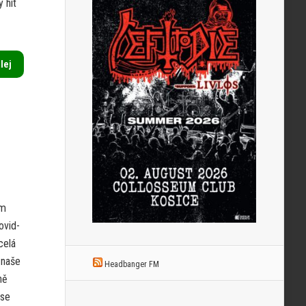
 hit
alej
ám
ovid-
celá
 naše
Headbanger FM
ně
 se