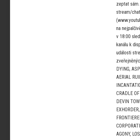
zeptat sám. 
stream/chat
(www.youtu
na nejpalči
v 18:00 sle
kanálu k dis
události s
zveřejněný
DYING, ASP
AERIAL RUI
INCANTATI
CRADLE OF 
DEVIN TOW
EXHORDER,
FRONTIERE
CORPORATI
AGONY, LO