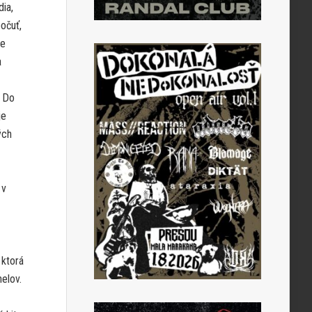
dia,
počuť,
ne
a
. Do
je
ých
 v
 ktorá
nelov.