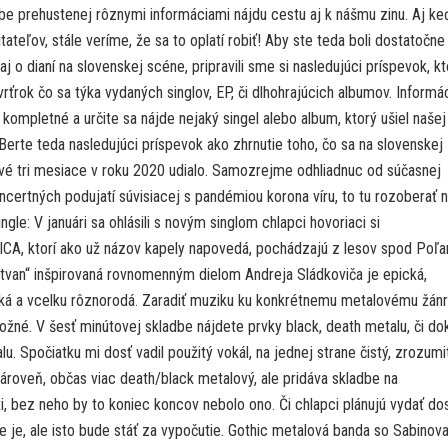
be prehustenej rôznymi informáciami nájdu cestu aj k nášmu zinu. Aj ke
itateľov, stále veríme, že sa to oplatí robiť! Aby ste teda boli dostatočne
aj o dianí na slovenskej scéne, pripravili sme si nasledujúci príspevok, kt
rťrok čo sa týka vydaných singlov, EP, či dlhohrajúcich albumov. Informá
kompletné a určite sa nájde nejaký singel alebo album, ktorý ušiel našej
Berte teda nasledujúci príspevok ako zhrnutie toho, čo sa na slovenskej
vé tri mesiace v roku 2020 udialo. Samozrejme odhliadnuc od súčasnej
ncertných podujatí súvisiacej s pandémiou korona víru, to tu rozoberať 
gle: V januári sa ohlásili s novým singlom chlapci hovoriaci si
, ktorí ako už názov kapely napovedá, pochádzajú z lesov spod Poľa
tvan“ inšpirovaná rovnomenným dielom Andreja Sládkoviča je epická,
ká a vcelku rôznorodá. Zaradiť muziku ku konkrétnemu metalovému žánr
žné. V šesť minútovej skladbe nájdete prvky black, death metalu, či d
. Spočiatku mi dosť vadil použitý vokál, na jednej strane čistý, zrozumi
ároveň, občas viac death/black metalový, ale pridáva skladbe na
i, bez neho by to koniec koncov nebolo ono. Či chlapci plánujú vydať do
 je, ale isto bude stáť za vypočutie. Gothic metalová banda so Sabinov