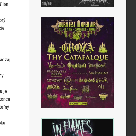
ď len
orý
cie
naozaj
ny.
u je
okonca
teľný
sku
a