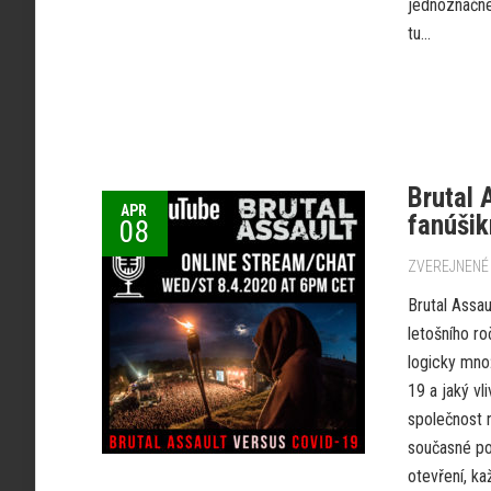
jednoznačne 
tu...
Brutal 
APR
fanúšik
08
ZVEREJNENÉ 
Brutal Assau
letošního r
logicky mno
19 a jaký vl
společnost 
současné po
otevření, ka