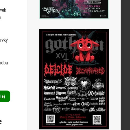
ovak
m
prvky
u
ladba
alej
e