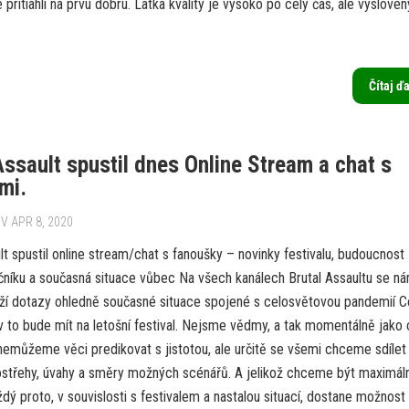
pritiahli na prvú dobrú. Latka kvality je vysoko po celý čas, ale vyslovený
Čítaj ď
Assault spustil dnes Online Stream a chat s
mi.
V APR 8, 2020
lt spustil online stream/chat s fanoušky – novinky festivalu, budoucnost
očníku a současná situace vůbec Na všech kanálech Brutal Assaultu se n
ží dotazy ohledně současné situace spojené s celosvětovou pandemií C
iv to bude mít na letošní festival. Nejsme vědmy, a tak momentálně jako 
nemůžeme věci predikovat s jistotou, ale určitě se všemi chceme sdílet
střehy, úvahy a směry možných scénářů. A jelikož chceme být maximál
ždý proto, v souvislosti s festivalem a nastalou situací, dostane možnost