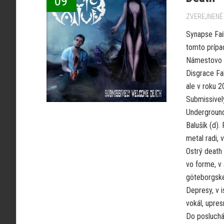
09
ZVEREJNENÉ 
Synapse Fai
tomto prípad
Námestovo +
Disgrace Fal
ale v roku 
Submissivel
Underground.
Balušík (d)
metal radi, 
Ostrý death
vo forme, v 
göteborgske
Depresy, v 
vokál, upres
Do posluchá