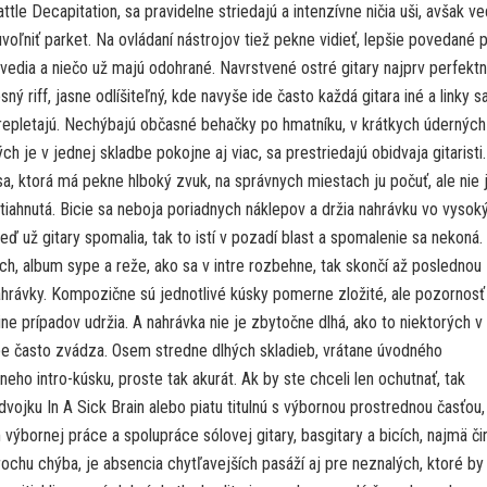
tle Decapitation, sa pravidelne striedajú a intenzívne ničia uši, avšak ve
voľniť parket. Na ovládaní nástrojov tiež pekne vidieť, lepšie povedané 
 vedia a niečo už majú odohrané. Navrstvené ostré gitary najprv perfekt
sný riff, jasne odlíšiteľný, kde navyše ide často každá gitara iné a linky s
epletajú. Nechýbajú občasné behačky po hmatníku, v krátkych úderných
ých je v jednej skladbe pokojne aj viac, sa prestriedajú obidvaja gitaristi
sa, ktorá má pekne hlboký zvuk, na správnych miestach ju počuť, ale nie 
tiahnutá. Bicie sa neboja poriadnych náklepov a držia nahrávku vo vysok
eď už gitary spomalia, tak to istí v pozadí blast a spomalenie sa nekoná.
h, album sype a reže, ako sa v intre rozbehne, tak skončí až poslednou
hrávky. Kompozične sú jednotlivé kúsky pomerne zložité, ale pozornosť
ine prípadov udržia. A nahrávka nie je zbytočne dlhá, ako to niektorých v
e často zvádza. Osem stredne dlhých skladieb, vrátane úvodného
neho intro-kúsku, proste tak akurát. Ak by ste chceli len ochutnať, tak
ojku In A Sick Brain alebo piatu titulnú s výbornou prostrednou časťou,
 výbornej práce a spolupráce sólovej gitary, basgitary a bicích, najmä či
ochu chýba, je absencia chytľavejších pasáží aj pre neznalých, ktoré by