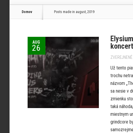
Domov
Posts made in august, 2019
Elysium
AUG
koncert
26
ZVEREJNENÉ 
Už tento pi
trochu netra
názvom „The 
sa nesie v d
zmienku sto
taká náhoda,
miestnym urč
grindcore by
samozrejme o