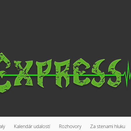
aly
Kalendár udalostí
Rozhovory
Za stenami hluku