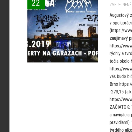
22
ZVEREJNENÉ 
Augustový zá
v spolupráci
(https://ww
zaujímavý p
https://www
rýchly a tvr
točia okolo 
https://www
vás bude bi
Brno https
-273,15 (a.k
https://www
ZAČIATOK: 
a navigácia
pravidlami)
tvrdého alko