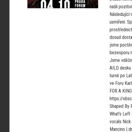
našli poziti
Následující 
usmíření. S
prostřednic
dosud dostal
jsme poctěni
bezesporu n
Jsme vděční
AILD desku 
turné po La
ve Foru Kar
FOR A KING
https://obs
Shaped By 
What’s Left
vocals Nick 
Mancino | d