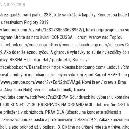
V AUG 22, 2019
rez garáže patrí piatku 23.8., kde sa ukážu 4 kapelky. Koncert sa bude 
 s festivalom Ringloty 2019
w.facebook.com/events/1531738553628962/), ktorý pripravuje aj na s
rogram. Určite sa nato kukni! CONCUSSA – crust, Vranov nad Topľou
.facebook.com/concussa/ https://concussa.bandcamp.com/releases Cr
dý. Ako úder železnou tyčou. A gitarové vyhrávky to sú tie hviezdičky čo s
hlavy. BESNA – black metal / postmetal, Bratislava
.facebook.com/BesnaBand/ https://besna.bandcamp.com/ Ľadová víchr
čovať smutnými melódiami a šialenými výkrikmi zpod Karpát HEVER -hc 
://www.youtube.com/watch?v=EoN2dnOVIAg& Nová krev / crew z Brna.
.a. Absolútna Nula) -vegansocka hc punk, Trnava
.youtube.com/watch?v=ca7su2KBt7M Soundtrack ku vyberaniu kontaine
19:00 KONIEC: 21:30 PRÍSPEVOK NA ORGANIZÁCIU: dobrovoľne 4-8€ 
 je priložená v obrázkoch. PRAVIDLÁ (účasťou na koncerte súhlasíš s
 1. Zákaz vstupu za pásku a prekračovanie železnice! 2. Zákaz konzumác
holu alebo príchod už v opilosti. 3. Cikáme na určené miesta v tráve, nik