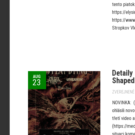
tento piato
https://ely
https://www
Stropkov Vle
Detaily
AUG
Shaped 
23
ZVEREJNENÉ 
NOVINKA: (
ohlásili nov
třetí video 
(https://me
situaci kome