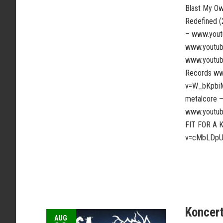
Blast My O
Redefined 
– www.yout
www.youtu
www.youtub
Records w
v=W_bKpbi
metalcore 
www.youtu
FIT FOR A 
v=cMbLDpUi
Koncert
AUG