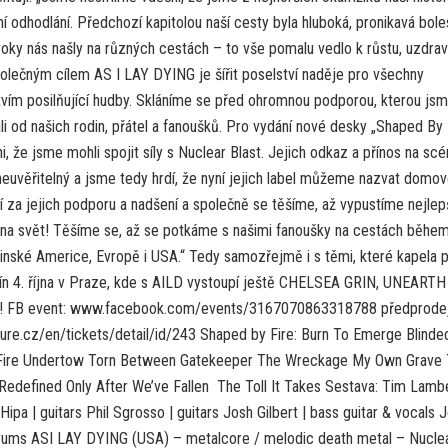
vní odhodlání. Předchozí kapitolou naší cesty byla hluboká, pronikavá bole
roky nás našly na různých cestách – to vše pomalu vedlo k růstu, uzdrav
polečným cílem AS I LAY DYING je šířit poselství naděje pro všechny
tvím posilňující hudby. Skláníme se před ohromnou podporou, kterou js
i od našich rodin, přátel a fanoušků. Pro vydání nové desky „Shaped By 
, že jsme mohli spojit síly s Nuclear Blast. Jejich odkaz a přínos na scé
euvěřitelný a jsme tedy hrdí, že nyní jejich label můžeme nazvat domo
 za jejich podporu a nadšení a společně se těšíme, až vypustíme nejlep
na svět! Těšíme se, až se potkáme s našimi fanoušky na cestách běhe
tinské Americe, Evropě i USA.“ Tedy samozřejmě i s těmi, které kapela 
lín 4. října v Praze, kde s AILD vystoupí ještě CHELSEA GRIN, UNEARTH
! FB event: www.facebook.com/events/3167070863318788 předprodej
cure.cz/en/tickets/detail/id/243 Shaped by Fire: Burn To Emerge Blinde
Fire Undertow Torn Between Gatekeeper The Wreckage My Own Grave 
 Redefined Only After We’ve Fallen The Toll It Takes Sestava: Tim Lambe
Hipa | guitars Phil Sgrosso | guitars Josh Gilbert | bass guitar & vocals 
rums ASI LAY DYING (USA) – metalcore / melodic death metal – Nucle