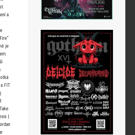
st.
ení a
me
Fire“
ně je
vem.
ší
m
potká
 a FIT
:
d
Take
sis |
Jordan
ar