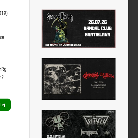
019)
se
SrRg
h?
alej