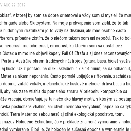
V AUG 22, 2019
 oblasť, v ktorej by som sa dobre orientoval a vždy som si myslel, že mus
olfbrigade alebo Skitsystem. Na moje prekvapenie som zistil, že to tak
 S hudobnými škatuľkami je to vždy na diskusiu, ale mne osobne často
berom, prípadne zistím, že o niečom takom som ani nepočul. Tak to bolo
ko neocrust, melodic crust, emocrust, ku ktorým som sa dostal cez
 Distax a mimo iné objavil kapely Fall Of Efrafa a aj dnes recenzovanýc
 Parta z Austrálie okrem tradičných nástrojov (gitara, basa, bicie) využív
 aj husle. Už z pohľadu na dĺžku skladieb, 17 a 14 minút, sa dá odhadnúť
 Mater sa nikam neponáhľa. Často pomalé ubíjajúce riffovanie, zachádz
 doomu, zúfalé vokály, melancholické huslové melódie, drtivá basa a bic
li, aby nás zase vtiahla do pomalého zmaru. V priebehu kompozície sa
áže vracajú, obmieňajú, je tu niečo ako hlavný motív, s ktorým sa postu
rávka poslucháča vtiahne, ani chvíľu nenechá vydýchnuť, najmä čo sa tý
mócií. Terra Mater so sebou nesú aj silné ekologické posolstvo, tomu
j názov Holocene Extinction, čo v preklade znamená vymieranie v holo
adné vymieranie. Blbé je, že holocén je súčasná epocha a vymieranie je