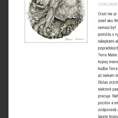
ZVEREJNENÉ 
Crust nie je
znieť ako W
nemusí byť.
pomôžu s vý
nálepkami a
popradských
Terra Mater.
hojnej miere
hudba Terra
až niekam do
Občas zrých
niektoré pas
pracuje. Nah
pocitov a e
zodpovedá a
šieste hrom