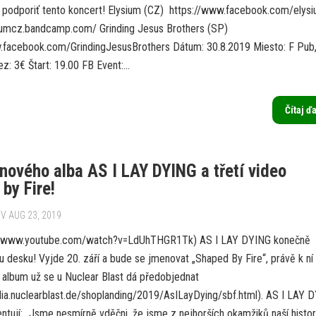
k podporiť tento koncert! Elysium (CZ) https://www.facebook.com/elys
siumcz.bandcamp.com/ Grinding Jesus Brothers (SP)
.facebook.com/GrindingJesusBrothers Dátum: 30.8.2019 Miesto: F Pub
z: 3€ Štart: 19.00 FB Event:...
Čítaj ď
 nového alba AS I LAY DYING a třetí video
by Fire!
V AUG 23, 2019
www.youtube.com/watch?v=LdUhTHGR1Tk) AS I LAY DYING konečně
ou desku! Vyjde 20. září a bude se jmenovat „Shaped By Fire“, právě k ní
a album už se u Nuclear Blast dá předobjednat
dia.nuclearblast.de/shoplanding/2019/AsILayDying/sbf.html). AS I LAY 
ntují: „Jsme nesmírně vděčni, že jsme z nejhorších okamžiků naší histor