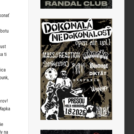
konať
obotu
ust
a ti
ica
punk,
rov!
Mapka
ie
dy na