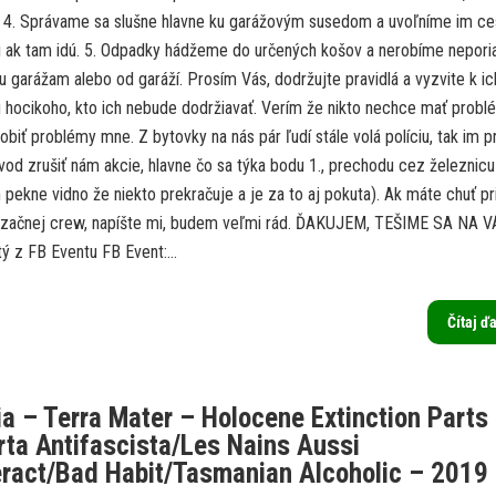
. 4. Správame sa slušne hlavne ku garážovým susedom a uvoľníme im ce
ži ak tam idú. 5. Odpadky hádžeme do určených košov a nerobíme nepori
u garážam alebo od garáží. Prosím Vás, dodržujte pravidlá a vyzvite k ic
u hocikoho, kto ich nebude dodržiavať. Verím že nikto nechce mať probl
obiť problémy mne. Z bytovky na nás pár ľudí stále volá políciu, tak im 
od zrušiť nám akcie, hlavne čo sa týka bodu 1., prechodu cez železnicu
pekne vidno že niekto prekračuje a je za to aj pokuta). Ak máte chuť pr
izačnej crew, napíšte mi, budem veľmi rád. ĎAKUJEM, TEŠIME SA NA V
ý z FB Eventu FB Event:...
Čítaj ď
a – Terra Mater – Holocene Extinction Parts 
erta Antifascista/Les Nains Aussi
ract/Bad Habit/Tasmanian Alcoholic – 2019