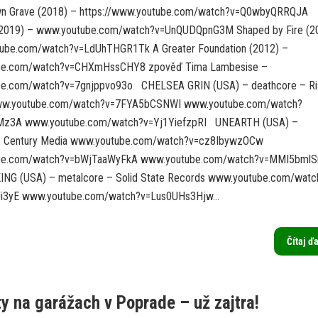
wn Grave (2018) – https://www.youtube.com/watch?v=Q0wbyQRRQJA
(2019) – www.youtube.com/watch?v=UnQUDQpnG3M Shaped by Fire (2
ube.com/watch?v=LdUhTHGR1Tk A Greater Foundation (2012) –
be.com/watch?v=CHXmHssCHY8 zpověď Tima Lambesise –
e.com/watch?v=7gnjppvo93o CHELSEA GRIN (USA) – deathcore – Ri
ww.youtube.com/watch?v=7FYA5bCSNWI www.youtube.com/watch?
Mz3A www.youtube.com/watch?v=Yj1YiefzpRI UNEARTH (USA) –
– Century Media www.youtube.com/watch?v=cz8IbywzOCw
be.com/watch?v=bWjTaaWyFkA www.youtube.com/watch?v=MMI5bml
KING (USA) – metalcore – Solid State Records www.youtube.com/watc
3yE www.youtube.com/watch?v=Lus0UHs3Hjw...
Čítaj ď
y na garážach v Poprade – už zajtra!