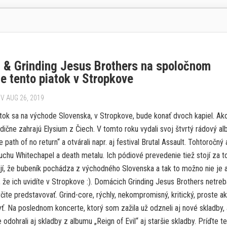
 & Grinding Jesus Brothers na spoločnom
e tento piatok v Stropkove
V AUG 26, 2019
atok sa na východe Slovenska, v Stropkove, bude konať dvoch kapiel. Ako
dične zahrajú Elysium z Čiech. V tomto roku vydali svoj štvrtý rádový a
path of no return“ a otvárali napr. aj festival Brutal Assault. Tohtoročný
uchu Whitechapel a death metalu. Ich pódiové prevedenie tiež stojí za t
jí, že bubeník pochádza z východného Slovenska a tak to možno nie je 
 že ich uvidíte v Stropkove :). Domácich Grinding Jesus Brothers netreb
ite predstavovať. Grind-core, rýchly, nekompromisný, kritický, proste a
ť. Na poslednom koncerte, ktorý som zažila už odzneli aj nové skladby, 
dohrali aj skladby z albumu „Reign of Evil“ aj staršie skladby. Príďte t