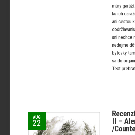
múry garáží
ku ich gará
ani cestou k
dodržiavani
ani nechce r
nedajme dôv
bytovky tam 
sa do organ
Text prebrat
Recenzi
AUG
II – Al
22
/Counte