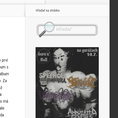
Hľadať na stránke
 prví
lbum s
 album
o. Za
až
a
ko má
ale
eda