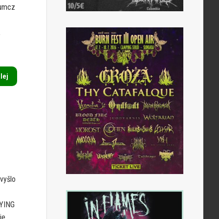
iumcz
,
alej
 vyšlo
DYING
ie