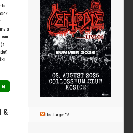
stu
adok
h
émy a
prosím
 (z
idať
ÁS!
alej
I &
Headbanger FM