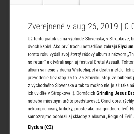
Zverejnené v aug 26, 2019 |
0 
Už tento piatok sa na východe Slovenska, v Stropkove, 
dvoch kapiel. Ako prví trochu netradične zahrajú
Elysium
tomto roku vydali svoj štvrtý rádový album s názvom „Th
no return“ a otvárali napr. aj festival Brutal Assault. Tohto
album sa nesie v duchu Whitechapel a death metalu. Ich 
prevedenie tiež stojí za to. Za zmienku stojí, že bubení
z východného Slovenska a tak to možno nie je až taká n
ich uvidíte v Stropkove :). Domácich
Grinding Jesus Br
netreba miestnym určite predstavovať. Grind-core, rýchly
nekompromisný, kritický, proste ako má grindcore byť. Na
samozrejme odohrali aj skladby z albumu „Reign of Evil“ a
Elysium (CZ)