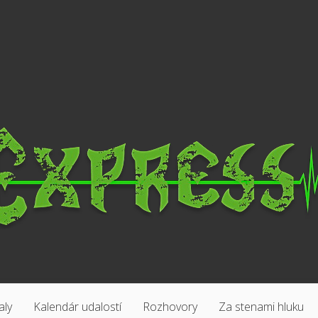
aly
Kalendár udalostí
Rozhovory
Za stenami hluku