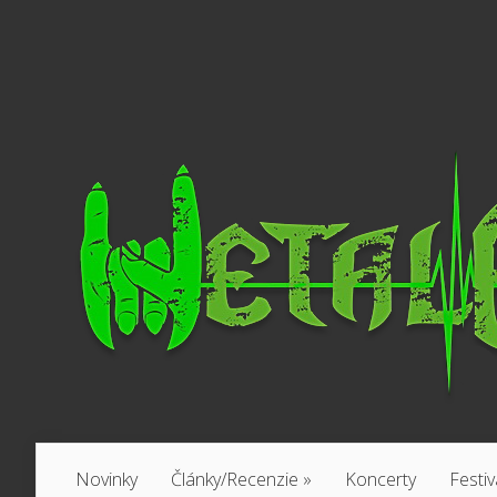
Novinky
Články/Recenzie
»
Koncerty
Festiv