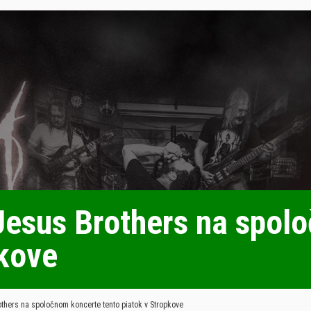
 Jesus Brothers na spol
pkove
thers na spoločnom koncerte tento piatok v Stropkove