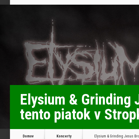
Elysium & Grinding
tento piatok v Stro
Domov
Koncerty
Elysium & Grinding Jesus Bro