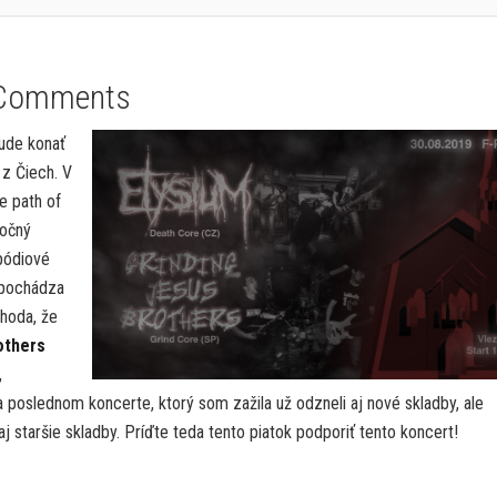
Comments
bude konať
z Čiech. V
e path of
ročný
pódiové
k pochádza
áhoda, že
others
,
 poslednom koncerte, ktorý som zažila už odzneli aj nové skladby, ale
j staršie skladby. Príďte teda tento piatok podporiť tento koncert!