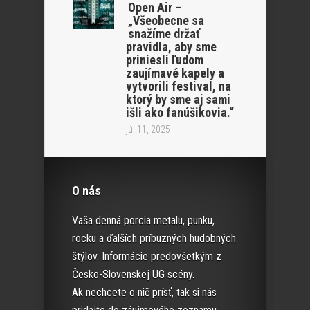
Open Air –
„Všeobecne sa
snažíme držať
pravidla, aby sme
priniesli ľudom
zaujímavé kapely a
vytvorili festival, na
ktorý by sme aj sami
išli ako fanúšikovia.“
júl 11, 2025
O nás
Vaša denná porcia metalu, punku,
rocku a ďalších príbuzných hudobných
štýlov. Informácie predovšetkým z
Česko-Slovenskej UG scény.
Ak nechcete o nič prísť, tak si nás