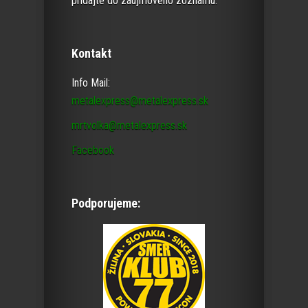
pridajte do záujmového zoznamu.
Kontakt
Info Mail:
metalexpress@metalexpress.sk
mrtvolka@metalexpress.sk
Facebook
Podporujeme: