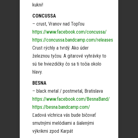
kukni!
CONCUSSA
– crust, Vranov nad Topľou
https://www.facebook.com/concussa/
https://concussa.bandcamp.com/releases
Crust rýchly a tvrdý. Ako úder
železnou tyčou. A gitarové vyhrávky to
sú tie hviezdičky čo sa ti točia okolo
hlavy.
BESNA
– black metal / postmetal, Bratislava
https://www.facebook.com/BesnaBand/
https://besna.bandcamp.com/
Ľadová víchrica vás bude bičovať
smutnými melódiami a šialenými
výkrikmi zpod Karpát