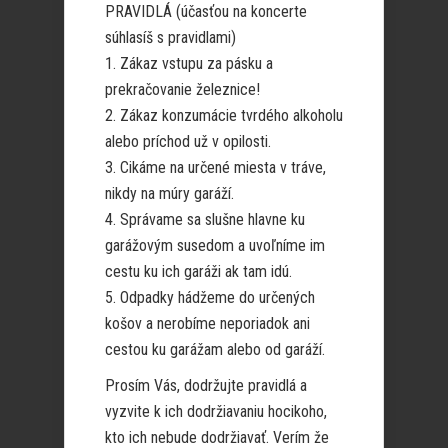
PRAVIDLÁ (účasťou na koncerte
súhlasíš s pravidlami)
1. Zákaz vstupu za pásku a
prekračovanie železnice!
2. Zákaz konzumácie tvrdého alkoholu
alebo príchod už v opilosti.
3. Cikáme na určené miesta v tráve,
nikdy na múry garáží.
4. Správame sa slušne hlavne ku
garážovým susedom a uvoľníme im
cestu ku ich garáži ak tam idú.
5. Odpadky hádžeme do určených
košov a nerobíme neporiadok ani
cestou ku garážam alebo od garáží.
Prosím Vás, dodržujte pravidlá a
vyzvite k ich dodržiavaniu hocikoho,
kto ich nebude dodržiavať. Verím že