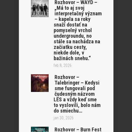
Rozhovor – WAYD –
„Má to aj svoj
interpretačný význam
– kapela sa roky
snaží dostať na
pomyselný vrchol
undergroundu, no
stále sa nachádza na
začiatku cesty,
niekde dole, v
bažinách snehu.“
feb 8, 2026
Rozhovor –
Talebringer – Kedysi
sme fungovali pod
čudesným názvom
LËS a vždy keď sme
to vyslovili, bolo nám
do smiechu…
jan 30, 2026
Rozhovor – Burn Fest