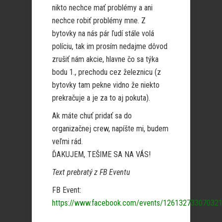
nikto nechce mať problémy a ani
nechce robiť problémy mne. Z
bytovky na nás pár ľudí stále volá
políciu, tak im prosím nedajme dôvod
zrušiť nám akcie, hlavne čo sa týka
bodu 1., prechodu cez železnicu (z
bytovky tam pekne vidno že niekto
prekračuje a je za to aj pokuta).
Ak máte chuť pridať sa do
organizačnej crew, napíšte mi, budem
veľmi rád.
ĎAKUJEM, TEŠIME SA NA VÁS!
Text prebratý z FB Eventu
FB Event:
https://www.facebook.com/events/12613273307032