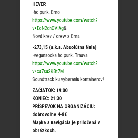
HEVER
-hc punk, Brno
https://www.youtube.com/watch?
v=EoN2dnOVIAg
&
Nová krev / crew z Brna.
-273,15 (a.k.a. Absolútna Nula)
-vegansocka hc punk, Trnava
https://www.youtube.com/watch?
v=ca7su2KBt7M
Soundtrack ku vyberaniu kontainerov!
ZAČIATOK: 19:00
KONIEC: 21:30
PRÍSPEVOK NA ORGANIZÁCIU:
dobrovoľne 4-8€
Mapka a navigácia je priložená v
obrázkoch.