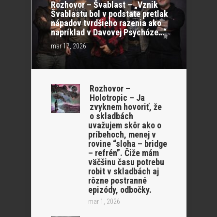
Rozhovor – Švablast – „Vznik
Švablastu bol v podstate pretlak
nápadov tvrdšieho razenia ako
napríklad v Davovej Psychóze…“
mar 17, 2026
Rozhovor –
Holotropic – Ja
zvyknem hovoriť, že
o skladbách
uvažujem skôr ako o
príbehoch, menej v
rovine “sloha – bridge
– refrén”. Čiže mám
väčšinu času potrebu
robit v skladbách aj
rôzne postranné
epizódy, odbočky.
mar 1, 2026