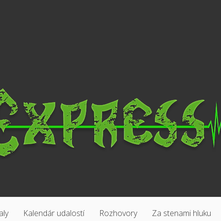
aly
Kalendár udalostí
Rozhovory
Za stenami hluku