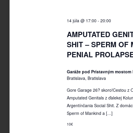
14 júla @ 17:00
-
20:00
AMPUTATED GENIT
SHIT – SPERM OF 
PENIAL PROLAPSE
Garáže pod Prístavným mostom 
Bratislava, Bratislava
Gore Garage 26? skoro!Cestou z OE
Amputated Genitals z ďalekej Kol
Argentínčania Social Shit. Z domáci
Sperm of Mankind a […]
10€