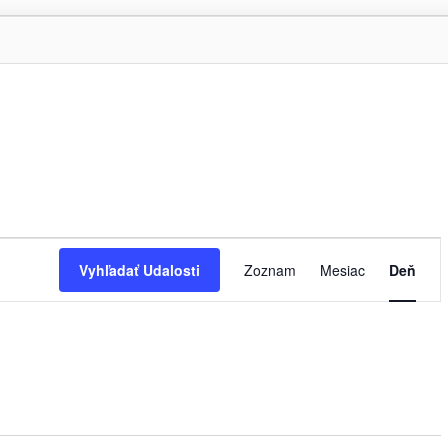
Udalosť
Navigácie
Vyhľadať Udalosti
Zoznam
Mesiac
Deň
Zobrazení