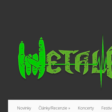
Novinky
Články/Recenzie
»
Koncerty
Festiv