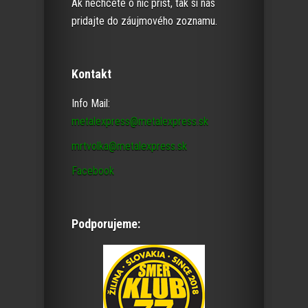
Ak nechcete o nič prísť, tak si nás
pridajte do záujmového zoznamu.
Kontakt
Info Mail:
metalexpress@metalexpress.sk
mrtvolka@metalexpress.sk
Facebook
Podporujeme: