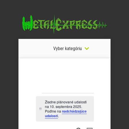
Vyber kategóriu
Udalosti
Žiadne plánované udalosti
na 10. septembra 2025.
for
Notice
Poďme na
nadchádzajúce
udalosti
.
10.
septembra