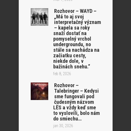
Rozhovor – WAYD –
„Má to aj svoj
interpretačný význam
– kapela sa roky
snaží dostať na
pomyselný vrchol
undergroundu, no
stále sa nachádza na
začiatku cesty,
niekde dole, v
bažinách snehu.“
feb 8, 2026
Rozhovor –
Talebringer – Kedysi
sme fungovali pod
čudesným názvom
LËS a vždy keď sme
to vyslovili, bolo nám
do smiechu…
jan 30, 2026