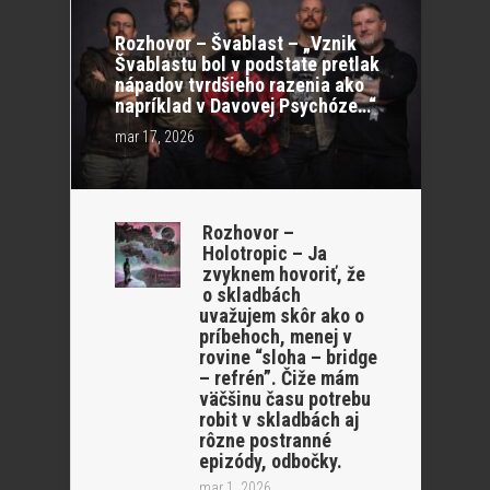
Rozhovor – Švablast – „Vznik
Švablastu bol v podstate pretlak
nápadov tvrdšieho razenia ako
napríklad v Davovej Psychóze…“
mar 17, 2026
Rozhovor –
Holotropic – Ja
zvyknem hovoriť, že
o skladbách
uvažujem skôr ako o
príbehoch, menej v
rovine “sloha – bridge
– refrén”. Čiže mám
väčšinu času potrebu
robit v skladbách aj
rôzne postranné
epizódy, odbočky.
mar 1, 2026