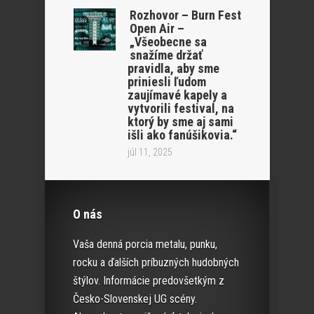
Rozhovor – Burn Fest
Open Air –
„Všeobecne sa
snažíme držať
pravidla, aby sme
priniesli ľudom
zaujímavé kapely a
vytvorili festival, na
ktorý by sme aj sami
išli ako fanúšikovia.“
júl 11, 2025
O nás
Vaša denná porcia metalu, punku,
rocku a ďalších príbuzných hudobných
štýlov. Informácie predovšetkým z
Česko-Slovenskej UG scény.