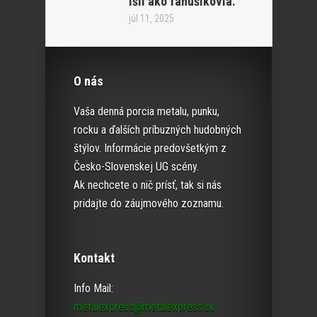
išli ako fanúšikovia.“
júl 11, 2025
O nás
Vaša denná porcia metalu, punku,
rocku a ďalších príbuzných hudobných
štýlov. Informácie predovšetkým z
Česko-Slovenskej UG scény.
Ak nechcete o nič prísť, tak si nás
pridajte do záujmového zoznamu.
Kontakt
Info Mail:
metalexpress@metalexpress.sk