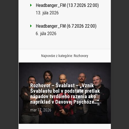
Headbanger_FM (13.7.2026 22:00)
13. júla 2026
Headbanger_FM (6.7.2026 22:00)
6. júla 2026
Najnovšie z kategórie:
Rozhovory
Rozhovor – Švablast – „Vznik
Švablastu bol v podstate pretlak
nápadov tvrdšieho razenia ako
napríklad v Davovej Psychóze…“
mar 17, 2026