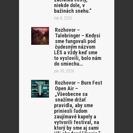
niekde dole, v
bažinách snehu.“
feb 8, 2026
Rozhovor –
Talebringer – Kedysi
sme fungovali pod
čudesným názvom
LËS a vždy keď sme
to vyslovili, bolo nám
do smiechu…
jan 30, 2026
Rozhovor – Burn Fest
Open Air –
„Všeobecne sa
snažíme držať
pravidla, aby sme
priniesli ľudom
zaujímavé kapely a
vytvorili festival, na
ktorý by sme aj sami