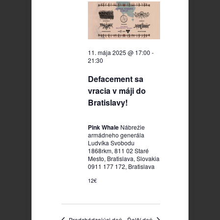
2025
11. mája 2025 @ 17:00
-
21:30
Defacement sa
vracia v máji do
Bratislavy!
Pink Whale
Nábrežie
armádneho generála
Ludvíka Svobodu
1868rkm, 811 02 Staré
Mesto, Bratislava, Slovakia
0911 177 172, Bratislava
12€
Predchádzajúci deň
Ďalší deň