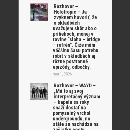
Rozhovor –
Holotropic – Ja
zvyknem hovoriť, že
o skladbách
uvažujem skôr ako o
príbehoch, menej v
rovine “sloha – bridge
– refrén”. Čiže mám
väčšinu času potrebu
robit v skladbách aj
rôzne postranné
epizódy, odbočky.
mar 1, 2026
Rozhovor – WAYD –
„Má to aj svoj
interpretačný význam
– kapela sa roky
snaží dostať na
pomyselný vrchol
undergroundu, no
stále sa nachádza na
začiatku cesty,