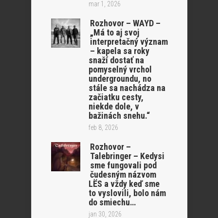
mar 1, 2026
Rozhovor – WAYD –
„Má to aj svoj
interpretačný význam
– kapela sa roky
snaží dostať na
pomyselný vrchol
undergroundu, no
stále sa nachádza na
začiatku cesty,
niekde dole, v
bažinách snehu.“
feb 8, 2026
Rozhovor –
Talebringer – Kedysi
sme fungovali pod
čudesným názvom
LËS a vždy keď sme
to vyslovili, bolo nám
do smiechu…
jan 30, 2026