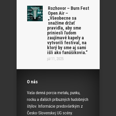
Rozhovor – Burn Fest
Open Air –
„Všeobecne sa
snažíme držať
pravidla, aby sme
priniesli ľudom
zaujímavé kapely a
vytvorili festival, na
ktorý by sme aj sami
išli ako fanúšikovia.“
júl 11, 2025
O nás
Vaša denná porcia metalu, punku,
rocku a ďalších príbuzných hudobných
štýlov. Informácie predovšetkým z
Česko-Slovenskej UG scény.