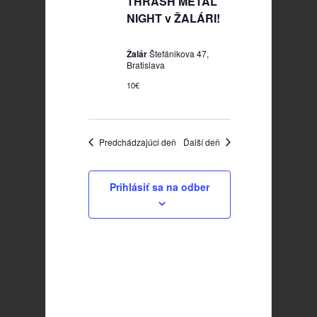
THRASH METAL
NIGHT v ŽALÁRI!
Žalár
Štefánikova 47,
Bratislava
10€
Predchádzajúci deň
Ďalší deň
Prihlásiť sa na odber