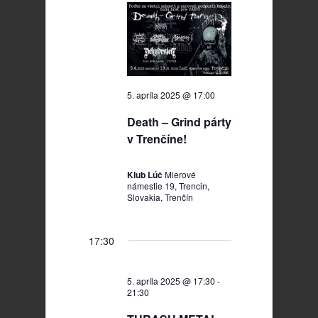
2025
5. apríla 2025 @ 17:00
Death – Grind párty
v Trenčíne!
Klub Lúč
Mierové
námestie 19, Trencin,
Slovakia, Trenčín
17:30
5. apríla 2025 @ 17:30
-
21:30