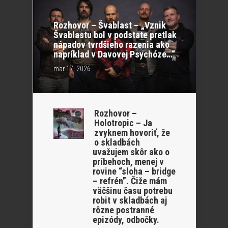
Rozhovor – Švablast – „Vznik
Švablastu bol v podstate pretlak
nápadov tvrdšieho razenia ako
napríklad v Davovej Psychóze…“
mar 17, 2026
Rozhovor –
Holotropic – Ja
zvyknem hovoriť, že
o skladbách
uvažujem skôr ako o
príbehoch, menej v
rovine “sloha – bridge
– refrén”. Čiže mám
väčšinu času potrebu
robit v skladbách aj
rôzne postranné
epizódy, odbočky.