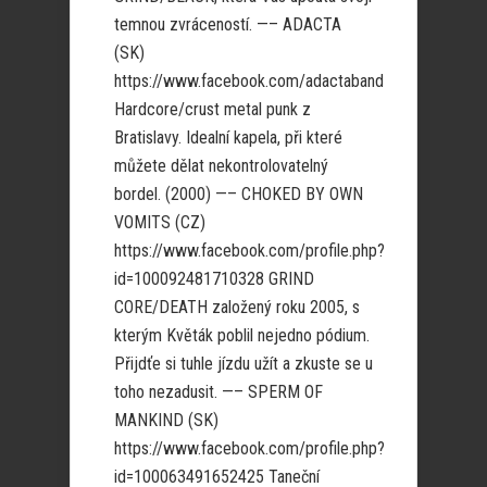
temnou zvráceností. —– ADACTA
(SK)
https://www.facebook.com/adactaband
Hardcore/crust metal punk z
Bratislavy. Idealní kapela, při které
můžete dělat nekontrolovatelný
bordel. (2000) —– CHOKED BY OWN
VOMITS (CZ)
https://www.facebook.com/profile.php?
id=100092481710328 GRIND
CORE/DEATH založený roku 2005, s
kterým Květák poblil nejedno pódium.
Přijdťe si tuhle jízdu užít a zkuste se u
toho nezadusit. —– SPERM OF
MANKIND (SK)
https://www.facebook.com/profile.php?
id=100063491652425 Taneční