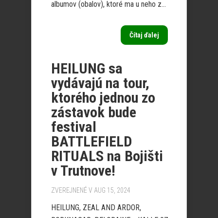
albumov (obalov), ktoré ma u neho z...
Čítaj ďalej
HEILUNG sa
vydávajú na tour,
ktorého jednou zo
zástavok bude
festival
BATTLEFIELD
RITUALS na Bojišti
v Trutnove!
ZVEREJNENÉ V AUG 15, 2024
HEILUNG, ZEAL AND ARDOR,