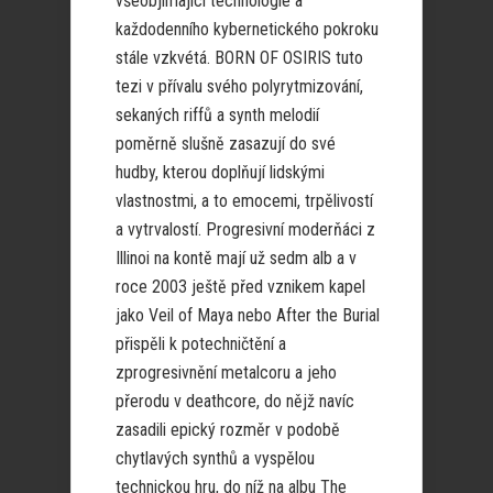
všeobjímající technologie a
každodenního kybernetického pokroku
stále vzkvétá. BORN OF OSIRIS tuto
tezi v přívalu svého polyrytmizování,
sekaných riffů a synth melodií
poměrně slušně zasazují do své
hudby, kterou doplňují lidskými
vlastnostmi, a to emocemi, trpělivostí
a vytrvalostí. Progresivní moderňáci z
Illinoi na kontě mají už sedm alb a v
roce 2003 ještě před vznikem kapel
jako Veil of Maya nebo After the Burial
přispěli k potechničtění a
zprogresivnění metalcoru a jeho
přerodu v deathcore, do nějž navíc
zasadili epický rozměr v podobě
chytlavých synthů a vyspělou
technickou hru, do níž na albu The