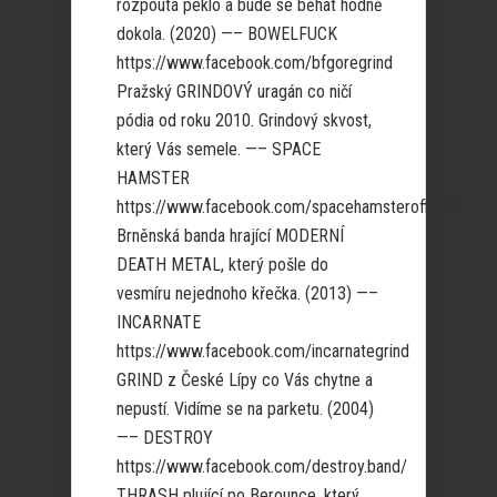
rozpoutá peklo a bude se běhat hodně
dokola. (2020) —– BOWELFUCK
https://www.facebook.com/bfgoregrind
Pražský GRINDOVÝ uragán co ničí
pódia od roku 2010. Grindový skvost,
který Vás semele. —– SPACE
HAMSTER
https://www.facebook.com/spacehamsterofficial
Brněnská banda hrající MODERNÍ
DEATH METAL, který pošle do
vesmíru nejednoho křečka. (2013) —–
INCARNATE
https://www.facebook.com/incarnategrind
GRIND z České Lípy co Vás chytne a
nepustí. Vidíme se na parketu. (2004)
—– DESTROY
https://www.facebook.com/destroy.band/
THRASH plující po Berounce, který