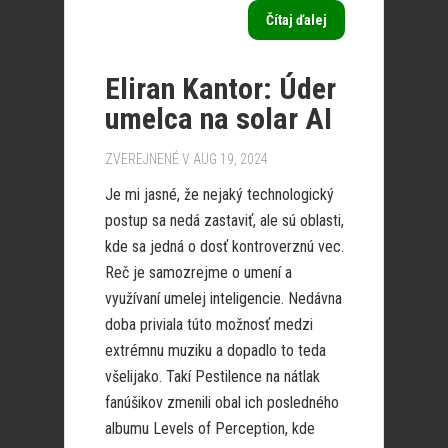
Čítaj ďalej
Eliran Kantor: Úder
umelca na solar AI
ZVEREJNENÉ V AUG 19, 2024
Je mi jasné, že nejaký technologický
postup sa nedá zastaviť, ale sú oblasti,
kde sa jedná o dosť kontroverznú vec.
Reč je samozrejme o umení a
využívaní umelej inteligencie. Nedávna
doba priviala túto možnosť medzi
extrémnu muziku a dopadlo to teda
všelijako. Takí Pestilence na nátlak
fanúšikov zmenili obal ich posledného
albumu Levels of Perception, kde