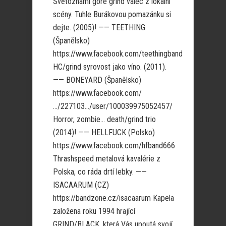
Světoznámí gore grind válec z lokální
scény. Tuhle Burákovou pomazánku si
dejte. (2005)! —— TEETHING
(Španělsko)
https://www.facebook.com/teethingband
HC/grind syrovost jako víno. (2011).
—— BONEYARD (Španělsko)
https://www.facebook.com/
…/227103…/user/100039975052457/
Horror, zombie… death/grind trio
(2014)! —— HELLFUCK (Polsko)
https://www.facebook.com/hfband666
Thrashspeed metalová kavalérie z
Polska, co ráda drtí lebky. ——
ISACAARUM (CZ)
https://bandzone.cz/isacaarum Kapela
založena roku 1994 hrající
GRIND/BLACK, která Vás upoutá svojí