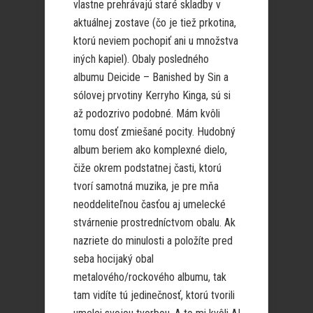
vlastne prehrávajú staré skladby v
aktuálnej zostave (čo je tiež prkotina,
ktorú neviem pochopiť ani u množstva
iných kapiel). Obaly posledného
albumu Deicide – Banished by Sin a
sólovej prvotiny Kerryho Kinga, sú si
až podozrivo podobné. Mám kvôli
tomu dosť zmiešané pocity. Hudobný
album beriem ako komplexné dielo,
čiže okrem podstatnej časti, ktorú
tvorí samotná muzika, je pre mňa
neoddeliteľnou časťou aj umelecké
stvárnenie prostredníctvom obalu. Ak
nazriete do minulosti a položíte pred
seba hocijaký obal
metalového/rockového albumu, tak
tam vidíte tú jedinečnosť, ktorú tvorili