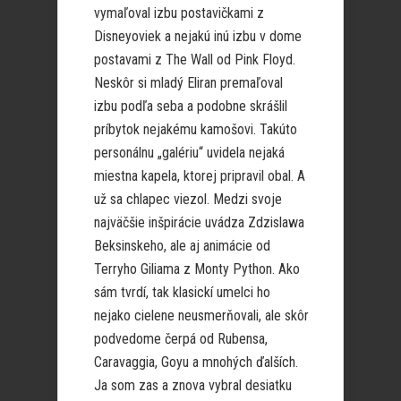
vymaľoval izbu postavičkami z
Disneyoviek a nejakú inú izbu v dome
postavami z The Wall od Pink Floyd.
Neskôr si mladý Eliran premaľoval
izbu podľa seba a podobne skrášlil
príbytok nejakému kamošovi. Takúto
personálnu „galériu“ uvidela nejaká
miestna kapela, ktorej pripravil obal. A
už sa chlapec viezol. Medzi svoje
najväčšie inšpirácie uvádza Zdzislawa
Beksinskeho, ale aj animácie od
Terryho Giliama z Monty Python. Ako
sám tvrdí, tak klasickí umelci ho
nejako cielene neusmerňovali, ale skôr
podvedome čerpá od Rubensa,
Caravaggia, Goyu a mnohých ďalších.
Ja som zas a znova vybral desiatku