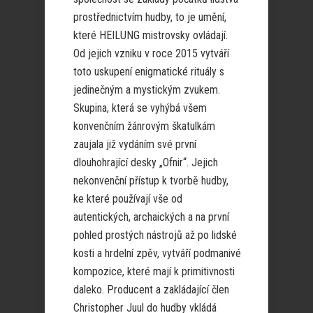
prostřednictvím hudby, to je umění,
které HEILUNG mistrovsky ovládají.
Od jejich vzniku v roce 2015 vytváří
toto uskupení enigmatické rituály s
jedinečným a mystickým zvukem.
Skupina, která se vyhýbá všem
konvenčním žánrovým škatulkám
zaujala již vydáním své první
dlouhohrající desky „Ofnir“. Jejich
nekonvenční přístup k tvorbě hudby,
ke které používají vše od
autentických, archaických a na první
pohled prostých nástrojů až po lidské
kosti a hrdelní zpěv, vytváří podmanivé
kompozice, které mají k primitivnosti
daleko. Producent a zakládající člen
Christopher Juul do hudby vkládá