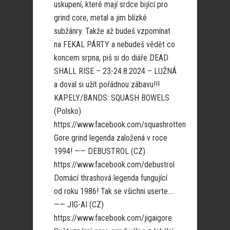
uskupení, které mají srdce bijící pro
grind core, metal a jim blízké
subžánry. Takže až budeš vzpomínat
na FEKAL PÁRTY a nebudeš vědět co
koncem srpna, piš si do diáře DEAD
SHALL RISE – 23-24.8.2024 – LUŽNÁ
a doval si užít pořádnou zábavu!!!
KAPELY/BANDS: SQUASH BOWELS
(Polsko)
https://www.facebook.com/squashrotten
Gore grind legenda založená v roce
1994! —— DEBUSTROL (CZ)
https://www.facebook.com/debustrol
Domácí thrashová legenda fungující
od roku 1986! Tak se všichni userte….
—— JIG-AI (CZ)
https://www.facebook.com/jigaigore