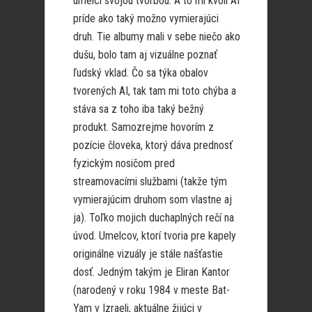
umelci svojou tvorbou. A to mi kvôli AI
príde ako taký možno vymierajúci
druh. Tie albumy mali v sebe niečo ako
dušu, bolo tam aj vizuálne poznať
ľudský vklad. Čo sa týka obalov
tvorených AI, tak tam mi toto chýba a
stáva sa z toho iba taký bežný
produkt. Samozrejme hovorím z
pozície človeka, ktorý dáva prednosť
fyzickým nosičom pred
streamovacími službami (takže tým
vymierajúcim druhom som vlastne aj
ja). Toľko mojich duchaplných rečí na
úvod. Umelcov, ktorí tvoria pre kapely
originálne vizuály je stále našťastie
dosť. Jedným takým je Eliran Kantor
(narodený v roku 1984 v meste Bat-
Yam v Izraeli, aktuálne žijúci v