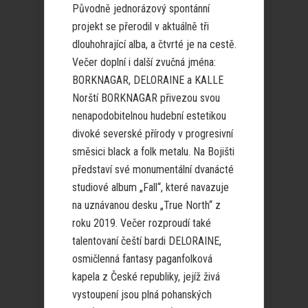
Původně jednorázový spontánní
projekt se přerodil v aktuálně tři
dlouhohrající alba, a čtvrté je na cestě.
Večer doplní i další zvučná jména:
BORKNAGAR, DELORAINE a KALLE
Norští BORKNAGAR přivezou svou
nenapodobitelnou hudební estetikou
divoké severské přírody v progresivní
směsici black a folk metalu. Na Bojišti
představí své monumentální dvanácté
studiové album „Fall“, které navazuje
na uznávanou desku „True North“ z
roku 2019. Večer rozproudí také
talentovaní čeští bardi DELORAINE,
osmičlenná fantasy paganfolková
kapela z České republiky, jejíž živá
vystoupení jsou plná pohanských