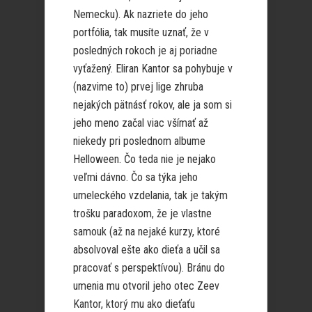
Nemecku). Ak nazriete do jeho
portfólia, tak musíte uznať, že v
posledných rokoch je aj poriadne
vyťažený. Eliran Kantor sa pohybuje v
(nazvime to) prvej lige zhruba
nejakých pätnásť rokov, ale ja som si
jeho meno začal viac všímať až
niekedy pri poslednom albume
Helloween. Čo teda nie je nejako
veľmi dávno. Čo sa týka jeho
umeleckého vzdelania, tak je takým
trošku paradoxom, že je vlastne
samouk (až na nejaké kurzy, ktoré
absolvoval ešte ako dieťa a učil sa
pracovať s perspektívou). Bránu do
umenia mu otvoril jeho otec Zeev
Kantor, ktorý mu ako dieťaťu