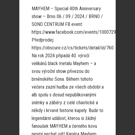
MAYHEM – Special 40th Anniversary
show – Brno 06 / 09 / 2024 / BRNO /
SONO CENTRUM FB event:
https://www.facebook.com/events/10007296648526
Předprodej:
https://obscure.cz/cs/tickets/detail/id/760
Na rok 2024 připadá 40. výročí
velikánů black metalu Mayhem – a
svou výroční show přivezou do
brněnského Sona. Během tohoto
večera zazní hudba ze všech období a
alb spolu s dosud nepublikovanými
snímky a záběry z celé chaotické a
někdy i krvavé historie kapely. Bude to
legendární událost, kterou si žádný
fanoušek MAYHEM a černého kovu
nesmí nechat ujít! Kariéra Mayhem