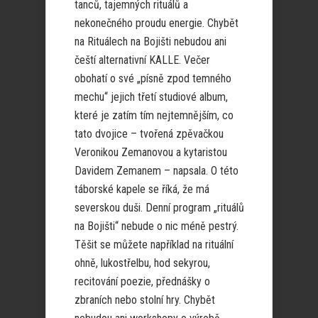
tanců, tajemných rituálů a
nekonečného proudu energie. Chybět
na Rituálech na Bojišti nebudou ani
čeští alternativní KALLE. Večer
obohatí o své „písně zpod temného
mechu“ jejich třetí studiové album,
které je zatím tím nejtemnějším, co
tato dvojice – tvořená zpěvačkou
Veronikou Zemanovou a kytaristou
Davidem Zemanem – napsala. O této
táborské kapele se říká, že má
severskou duši. Denní program „rituálů
na Bojišti“ nebude o nic méně pestrý.
Těšit se můžete například na rituální
ohně, lukostřelbu, hod sekyrou,
recitování poezie, přednášky o
zbraních nebo stolní hry. Chybět