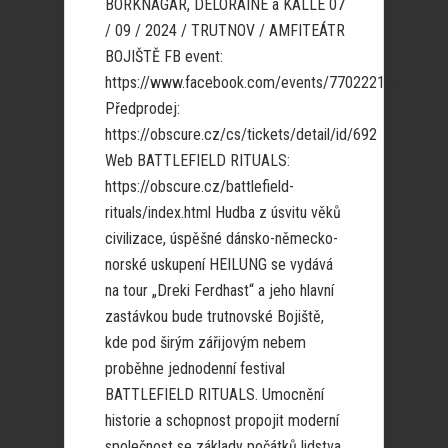
BORKNAGAR, DELORAINE a KALLE 07
/ 09 / 2024 / TRUTNOV / AMFITEÁTR
BOJIŠTĚ FB event:
https://www.facebook.com/events/77022213497464
Předprodej:
https://obscure.cz/cs/tickets/detail/id/692
Web BATTLEFIELD RITUALS:
https://obscure.cz/battlefield-
rituals/index.html Hudba z úsvitu věků
civilizace, úspěšné dánsko-německo-
norské uskupení HEILUNG se vydává
na tour „Dreki Ferdhast“ a jeho hlavní
zastávkou bude trutnovské Bojiště,
kde pod širým zářijovým nebem
proběhne jednodenní festival
BATTLEFIELD RITUALS. Umocnění
historie a schopnost propojit moderní
společnost se základy počátků lidstva