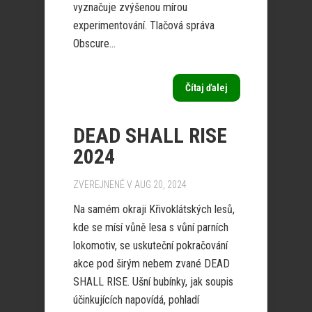
vyznačuje zvýšenou mírou
experimentování. Tlačová správa
Obscure...
Čítaj ďalej
DEAD SHALL RISE
2024
ZVEREJNENÉ V AUG 20, 2024
Na samém okraji Křivoklátských lesů,
kde se mísí vůně lesa s vůní parních
lokomotiv, se uskuteční pokračování
akce pod širým nebem zvané DEAD
SHALL RISE. Ušní bubínky, jak soupis
účinkujících napovídá, pohladí