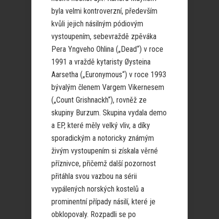
byla velmi kontroverzní, především
kvůli jejich násilným pódiovým
vystoupením, sebevraždě zpěváka
Pera Yngveho Ohlina („Dead“) v roce
1991 a vraždě kytaristy Øysteina
Aarsetha („Euronymous“) v roce 1993
bývalým členem Vargem Vikernesem
(„Count Grishnackh“), rovněž ze
skupiny Burzum. Skupina vydala demo
a EP, které měly velký vliv, a díky
sporadickým a notoricky známým
živým vystoupením si získala věrné
příznivce, přičemž další pozornost
přitáhla svou vazbou na sérii
vypálených norských kostelů a
prominentní případy násilí, které je
obklopovaly. Rozpadli se po