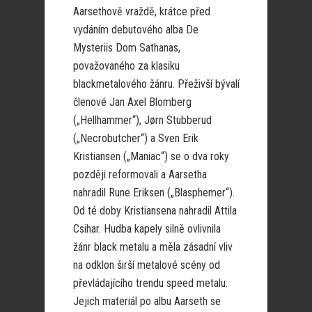
Aarsethově vraždě, krátce před
vydáním debutového alba De
Mysteriis Dom Sathanas,
považovaného za klasiku
blackmetalového žánru. Přeživší bývalí
členové Jan Axel Blomberg
(„Hellhammer“), Jørn Stubberud
(„Necrobutcher“) a Sven Erik
Kristiansen („Maniac“) se o dva roky
později reformovali a Aarsetha
nahradil Rune Eriksen („Blasphemer“).
Od té doby Kristiansena nahradil Attila
Csihar. Hudba kapely silně ovlivnila
žánr black metalu a měla zásadní vliv
na odklon širší metalové scény od
převládajícího trendu speed metalu.
Jejich materiál po albu Aarseth se