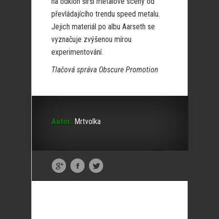
na odklon širší metalové scény od
převládajícího trendu speed metalu.
Jejich materiál po albu Aarseth se
vyznačuje zvýšenou mírou
experimentování.
Tlačová správa Obscure Promotion
Autor:
Mrtvolka