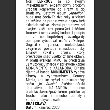
Nóri
LEPROUS
sa so svojím
intelektuálnym excentrickým progom
vracajú koncertne do Prahy aj do
Bratislavy. Ostatný album
„Aphelion“
bude mať čochvíľa dva roky a všetci
sa tešíme na predstavenie najnovších
skladieb naživo. Nórski progresívci od
svojich začiatkov pomalými krôčikmi
formovali svoj vlastný hudobný podpis
a z neuchopiteľnej avantgardy
postupne vybudovali niečo veľkolepé.
Originálna rytmika, melodickosť,
zaujímavé postupy a nadpozemský
Einarov vokálny prejav, ktorý
prekračuje snáď všetky známe oktávy.
V bratislavskom MMC sa predstavia
už v utorok 7.marca v sprievode kapiel
MONUMENTS a KALANDRA. Britská
djentová banda
MONUMENTS
vydáva
albumy u vydavateľstva Century
Media, kde im vyšiel aj minuloročný
počin
„In Stasis“
. Švédsko-nórski
alternatívci KALANDRA prinesú
bratislavskému/pražskému publiku aj
trochu folku a mnoho pomalým
atmosferických pasáží.
BRATISLAVA
Dátum:
7.marec 2023