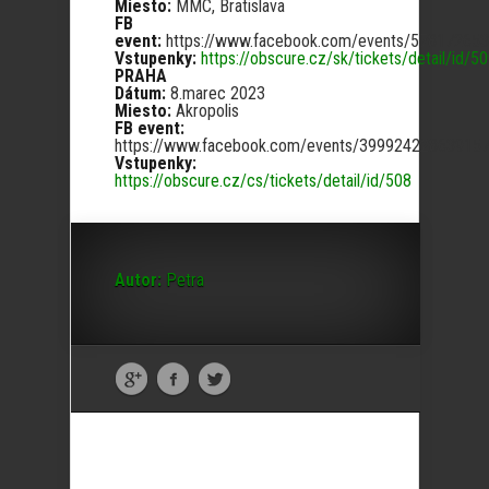
Miesto:
MMC, Bratislava
FB
event:
https://www.facebook.com/events/57817265
Vstupenky:
https://obscure.cz/sk/tickets/detail/id/5
PRAHA
Dátum:
8.marec 2023
Miesto:
Akropolis
FB event:
https://www.facebook.com/events/399924228639157
Vstupenky:
https://obscure.cz/cs/tickets/detail/id/508
Autor:
Petra