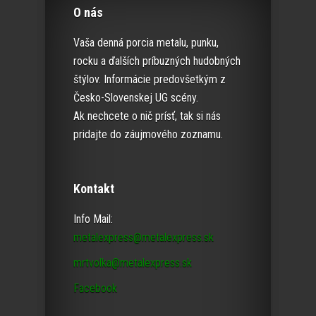
O nás
Vaša denná porcia metalu, punku,
rocku a ďalších príbuzných hudobných
štýlov. Informácie predovšetkým z
Česko-Slovenskej UG scény.
Ak nechcete o nič prísť, tak si nás
pridajte do záujmového zoznamu.
Kontakt
Info Mail:
metalexpress@metalexpress.sk
mrtvolka@metalexpress.sk
Facebook