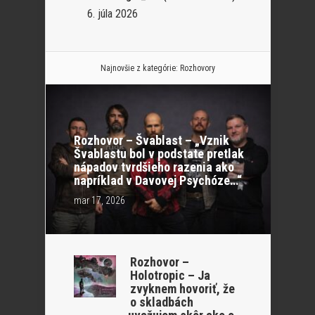
6. júla 2026
Najnovšie z kategórie:
Rozhovory
Rozhovor – Švablast – „Vznik
Švablastu bol v podstate pretlak
nápadov tvrdšieho razenia ako
napríklad v Davovej Psychóze…“
mar 17, 2026
Rozhovor –
Holotropic – Ja
zvyknem hovoriť, že
o skladbách