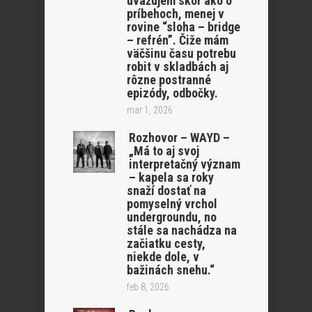
uvažujem skôr ako o
príbehoch, menej v
rovine “sloha – bridge
– refrén”. Čiže mám
väčšinu času potrebu
robit v skladbách aj
rôzne postranné
epizódy, odbočky.
mar 1, 2026
Rozhovor – WAYD –
„Má to aj svoj
interpretačný význam
– kapela sa roky
snaží dostať na
pomyselný vrchol
undergroundu, no
stále sa nachádza na
začiatku cesty,
niekde dole, v
bažinách snehu.“
feb 8, 2026