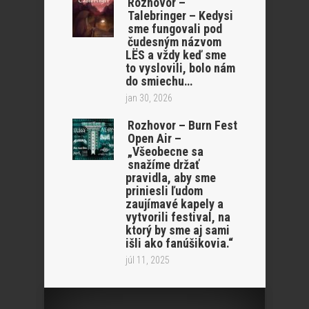
Rozhovor –
Talebringer – Kedysi
sme fungovali pod
čudesným názvom
LËS a vždy keď sme
to vyslovili, bolo nám
do smiechu…
jan 30, 2026
Rozhovor – Burn Fest
Open Air –
„Všeobecne sa
snažíme držať
pravidla, aby sme
priniesli ľudom
zaujímavé kapely a
vytvorili festival, na
ktorý by sme aj sami
išli ako fanúšikovia.“
júl 11, 2025