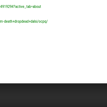
4919294?active_tab=about
alm-death+dropdead+dalsi/ocpq/