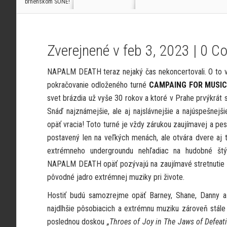
brnenskom SONE!
Zverejnené v feb 3, 2023 |
0 C
NAPALM DEATH teraz nejaký čas nekoncertovali. O to viac
pokračovanie odloženého turné
CAMPAING FOR MUSI
svet brázdia už vyše 30 rokov a ktoré v Prahe prvýkrát 
Snáď najznámejšie, ale aj najslávnejšie a najúspešnej
opäť vracia! Toto turné je vždy zárukou zaujímavej a pest
postavený len na veľkých menách, ale otvára dvere a
extrémneho undergroundu nehľadiac na hudobné štýly.
NAPALM DEATH opäť pozývajú na zaujímavé stretnutie št
pôvodné jadro extrémnej muziky pri živote.
Hostiť budú samozrejme opäť Barney, Shane, Danny a 
najdlhšie pôsobiacich a extrémnu muziku zároveň stále 
poslednou doskou
„Throes of Joy in The Jaws of Defeat