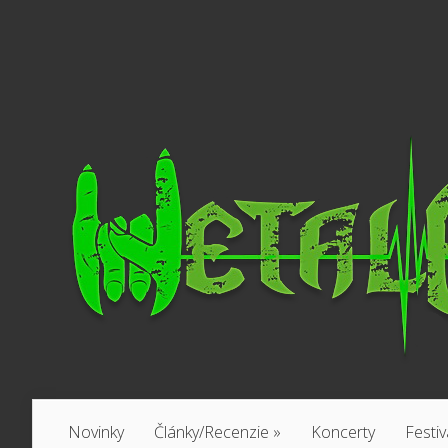
Novinky
Články/Recenzie
»
Koncerty
Festiv