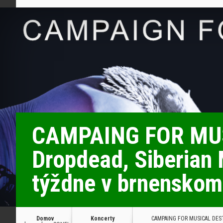
CAMPAING FOR MUS
Dropdead, Siberian 
týždne v brnensko
Domov
Koncerty
CAMPAING FOR MUSICAL DESTRU