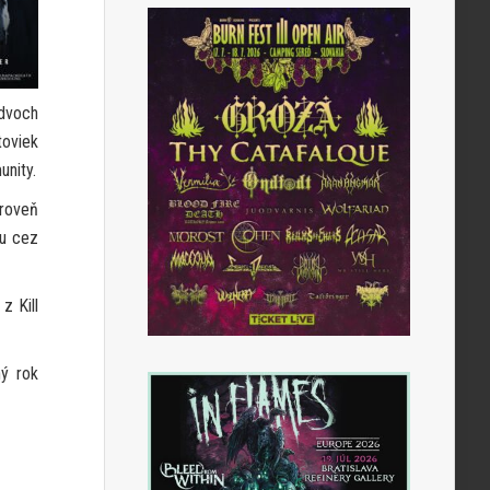
 dvoch
toviek
unity.
ároveň
lu cez
z Kill
ý rok