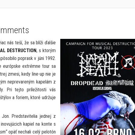
omments
 nás teší, že sa blíži ďalšie
CAL DESTRUCTION
, s ktorým
spôsobilo poprask v júni 1992.
šie európske extrémne tour sa
rej zmesi, kedy line-up nie je
j tým neprevareným kapelám z
 Pri tejto príležitosti vás
ýlov a foriem, ktoré udržuje
Jon. Predstavitelia jednej z
inovujúcich kapiel na konte s
ism“
opäť nechali celý pelotón