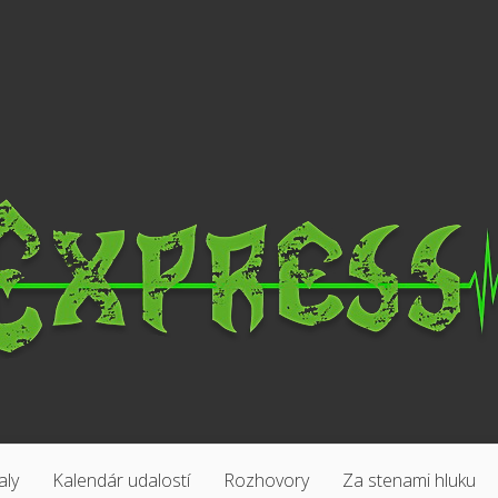
aly
Kalendár udalostí
Rozhovory
Za stenami hluku