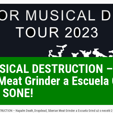
ICAL DESTRUCTION – 
Meat Grinder a Escuela 
m SONE!
CTION – Napalm Death, Dropdead, Siberian Meat Grinder a Escuela Grind už o necelé 2 