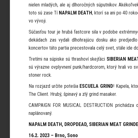
nielen mladých, ale aj dlhoročných súputníkov. Akékoľv
toto sú zase Tí
NAPALM DEATH
, ktorí sa ani po 40 rok
vo vývoji.
Súčasťou tour je hrubá fastcore sila v podobe extrémn
dekádach zas vydali dlhohrajúcu dosku ako predjedlo
koncertov táto partia precestovala celý svet, stále ide 
Tretími na súpiske sú thrashoví skejťáci
SIBERIAN MEA
sú výrazne ovplyvnení punk/hardcorom, ktorý hrali vo s
stoner rock.
Na rozjazd určite potešia
ESCUELA GRIND
! Kapela, kt
The Client. Hrubý, špinavý a zlý grind masaker.
CAMPAIGN FOR MUSICAL DESTRUCTION prichádza opäť s
naplánovaný.
NAPALM DEATH, DROPDEAD, SIBERIAN MEAT GRINDE
16.2. 2023 – Brno, Sono