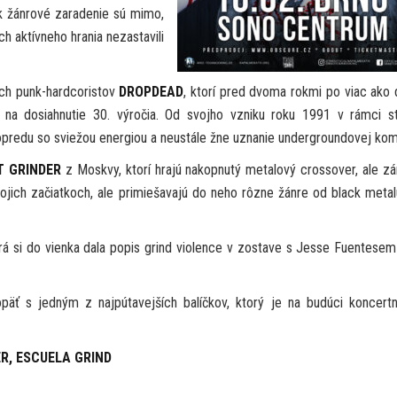
ek žánrové zaradenie sú mimo,
och aktívneho hrania nezastavili
ych punk-hardcoristov
DROPDEAD
, ktorí pred dvoma rokmi po viac ako
 na dosiahnutie 30. výročia. Od svojho vzniku roku 1991 v rámci s
dopredu so sviežou energiou a neustále žne uznanie undergroundovej kom
T GRINDER
z Moskvy, ktorí hrajú nakopnutý metalový crossover, ale z
vojich začiatkoch, ale primiešavajú do neho rôzne žánre od black meta
orá si do vienka dala popis grind violence v zostave s Jesse Fuentesem 
 jedným z najpútavejších balíčkov, ktorý je na budúci koncertn
R, ESCUELA GRIND