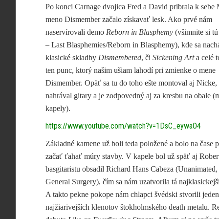
Po konci Carnage dvojica Fred a David pribrala k sebe 
meno Dismember začalo získavať lesk. Ako prvé nám
naservírovali demo
Reborn in Blasphemy
(všimnite si t
– Last Blasphemies/Reborn in Blasphemy), kde sa nachá
klasické skladby
Dismembered
, či
Sickening Art
a celé 
ten punc, ktorý našim ušiam lahodí pri zmienke o mene
Dismember. Opäť sa tu do toho ešte montoval aj Nicke,
nahrával gitary a je zodpovedný aj za kresbu na obale 
kapely).
https://www.youtube.com/watch?v=1DsC_eywaO4
Základné kamene už boli teda položené a bolo na čase 
začať ťahať múry stavby. V kapele bol už späť aj Robert
basgitaristu obsadil Richard Hans Cabeza (Unanimated,
General Surgery), čím sa nám uzatvorila tá najklasickejš
A takto pekne pokope nám chlapci švédski stvorili jeden
najžiarivejších klenotov štokholmského death metalu. Re