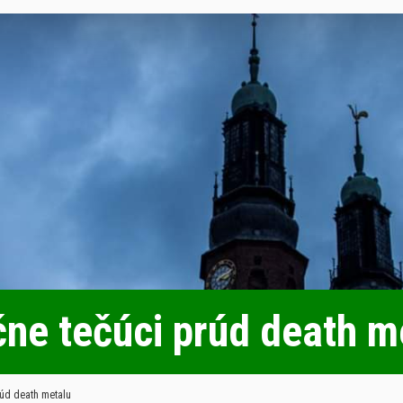
ne tečúci prúd death m
úd death metalu