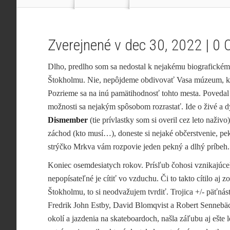
Zverejnené v dec 30, 2022 |
0 
Dlho, predlho som sa nedostal k nejakému biografickému
Štokholmu. Nie,
nepôjdeme obdivovať Vasa múzeum, kate
Pozrieme sa na inú pamätihodnosť tohto mesta. Povedal 
možnosti sa nejakým spôsobom rozrastať. Ide o živé a
Dismember
(tie prívlastky som si overil cez leto naživo
záchod (kto musí…), doneste si nejaké občerstvenie, pek
strýčko Mrkva vám rozpovie jeden pekný a dlhý príbeh.
Koniec osemdesiatych rokov. Prísľub čohosi vznikajúceh
nepopísateľné je cítiť vo vzduchu. Či to takto cítilo aj 
Štokholmu, to si neodvažujem tvrdiť. Trojica +/- päťnás
Fredrik John Estby, David Blomqvist a Robert Sennebä
okolí a jazdenia na skateboardoch, našla záľubu aj ešte