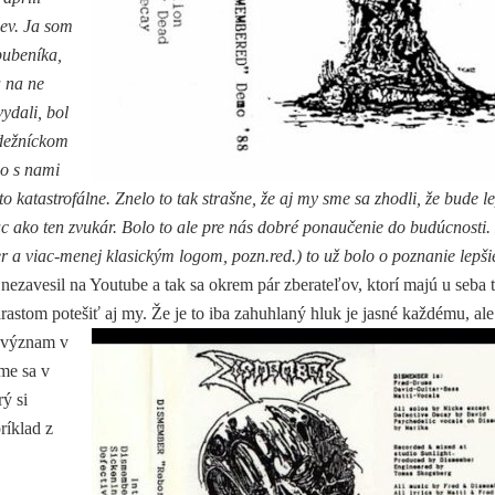
pev. Ja som
bubeníka,
a na ne
ydali, bol
ádežníckom
ho s nami
 katastrofálne. Znelo to tak strašne, že aj my sme sa zhodli, že bude le
ac ako ten zvukár. Bolo to ale pre nás dobré ponaučenie do budúcnosti.
viac-menej klasickým logom, pozn.red.) to už bolo o poznanie lepši
 nezavesil na Youtube a tak sa okrem pár zberateľov, ktorí majú u seba 
stom potešiť aj my. Že je to iba zahuhlaný hluk je jasné každému, ale
a význam v
me sa v
ý si
ríklad z