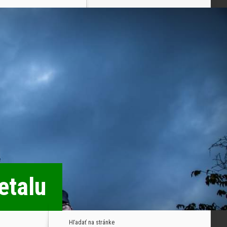
etalu
Hľadať na stránke