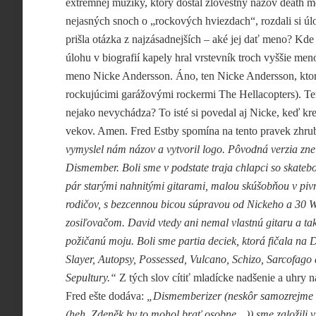
extrémnej muziky, ktorý dostal zlovestný názov death m
nejasných snoch o „rockových hviezdach“, rozdali si úlo
prišla otázka z najzásadnejších – aké jej dať meno? Kde 
úlohu v biografií kapely hral vrstevník troch vyššie m
meno Nicke Andersson. Áno, ten Nicke Andersson, ktorý
rockujúcimi garážovými rockermi The Hellacopters). Te
nejako nevychádza? To isté si povedal aj Nicke, keď kre
vekov. Amen. Fred Estby spomína na tento pravek zhrub
vymyslel nám názov a vytvoril logo. Pôvodná verzia znel
Dismember. Boli sme v
podstate traja chlapci so skateb
pár starými nahnitými gitarami, malou skúšobňou v piv
rodičov, s bezcennou bicou súpravou od Nickeho a 30 
zosiľovačom. David vtedy ani nemal vlastnú gitaru a ta
požičanú moju. Boli sme partia deciek, ktorá fičala na 
Slayer, Autopsy, Possessed, Vulcano, Schizo, Sarcofago
Sepultury.“
Z tých slov cítiť mladícke nadšenie a uhry na
Fred ešte dodáva:
„Dismemberizer (neskôr samozrejme 
(heh, Zdeněk by to mohol brať osobne…)) sme založili v 