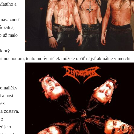
Mattiho a
ú náväznosť
dzali aj
to už malo
 ktorý
(mimochodom, tento motív tričiek môžete opäť nájsť aktuálne v merchi
pomaličky
 a post
 ex-
ia zostava.
 z
č je o