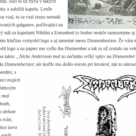
etal. Ako to už býva v takých
hy a založili kapelu. Lenže
sa vzal, tu sa vzal zrazu nemalú
enovaných galganov, počúvajúci na
 stál za kapelami Nihilist a Entombed (o hodne neskôr samozrejme aj
nto klučina vymyslel logo a aj samotné meno Dismemberizer. Že vám t
slil logo a na papier mu vyšlo iba Dismember a tak to už zostalo na ve
a takto:
„Nicke Andersson mal zo začiatku veľký vplyv na Dismember
a Dismemberizer, ale keďže mu došlo miesto pri kreslení, tak to okresa
oardmi, s
nici mojich
Wattovým
k mal
Death,
 a debute
 tvári.
bez izera
apríli