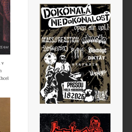
 v
m
Chcel