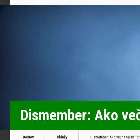
Dismember: Ako več
Domov
Články
Dismember: Ako večne tečúci pr