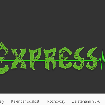
aly
Kalendár udalostí
Rozhovory
Za stenami hluku