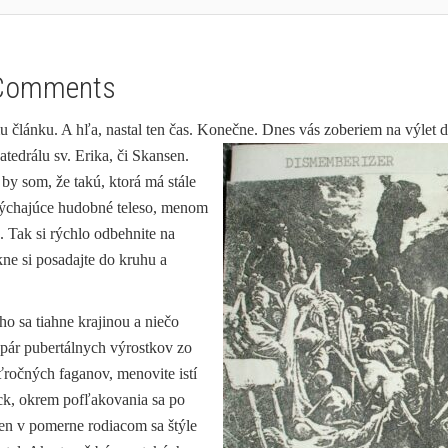
Comments
 článku. A hľa, nastal ten čas. Konečne. Dnes vás zoberiem na výlet 
drálu sv. Erika, či Skansen.
by som, že takú, ktorá má stále
 dýchajúce hudobné teleso, menom
). Tak si rýchlo odbehnite na
ne si posadajte do kruhu a
o sa tiahne krajinou a niečo
zopár pubertálnych výrostkov zo
ťročných faganov, menovite istí
ck, okrem pofľakovania sa po
 len v pomerne rodiacom sa štýle