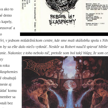
va ako to
uhé demo
 kapely,
brusovať a
o
, v jednom mládežníckom centre, kde sme mali skúšobňu spolu s Nihil
 by sa ešte dalo niečo vytknúť. Neskôr sa Robert naučil spievať hlbši
nie. Nakoniec z toho nebolo nič, pretože som bol taký hlúpy, že som c
ey
m roku
Blasphemies
ré obsahujú
nesie aj
hádať komu
ismember sa
stali bez