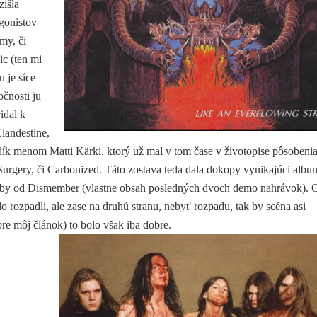
zišla
gonistov
my, či
ic (ten mi
u je síce
očnosti ju
idal k
landestine,
dík menom Matti Kärki, ktorý už mal v tom čase v životopise pôsobenia
 Surgery, či Carbonized. Táto zostava teda dala dokopy vynikajúci albu
ladby od Dismember (vlastne obsah posledných dvoch demo nahrávok). 
o rozpadli, ale zase na druhú stranu, nebyť rozpadu, tak by scéna asi
pre môj článok) to bolo však iba dobre.