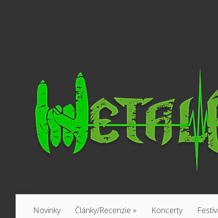
Novinky
Články/Recenzie
»
Koncerty
Festiv