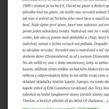
1988 v zostave ja na bicích, David na gitare a Robert s
pôvodne hral na gitare, ale keďže sme nevedeli zohnať 
tak som si zobral od Nickeho jeho staré bicie a naučil s
hrať. Naše úplne prvé demo, ktoré sme nakoniec ani nev
proste jeden nehorázny bordel. Nahrávali sme ho v ml
centre, kde sme aj potom mali skúšobňu a chlap, ktorý 
nahrával, nemal o týchto veciach ani poňatia. Dopadlo to
to oficiálne nevydať. Nevedeli sme o nahrávaní o nič vi
druhom deme (Dismembered, tu už s menom Dismember a 
No ale nežili by sme v dobe internetovej, keby to niekto
kazetu, môžeme týmto totálne archaickým hlukovým mara
relikvia z odpovedajúcej doby
to má určite svoju cenu 
skladaní skladačky histórie kapely. Apropo, na tomto de
kapele mihol aj Erik Gustafson (uvádzaný ako Tex), ktor
zabrnkal na hrubé basgitarové struny (neskôr známy nap
Therion, u ktorých pôsobil až po debut Of Darkness…).