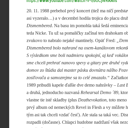
https://www.youtube.com/watch?v=E6OCjWRAAhs
20. 11. 1988 prebehol prvý koncert (tiež ma ničí predsta
asi vyzeralo…) a v decembri hodila trojica do placu dr
Dismembered
. Na basu im pomohla taká šedá eminencia
teda Nicke. Tu už sa pomaličky začínal ten drahokam o
zvukovo to nabralo nejaké mantinely. Opäť Fred:
„Dem
Dismembered bolo nahrané na osem-kanálovom rekordéri
S výsledkom sme boli nadmieru spokojní, aj keď vokálom
sme chceli prehrať nanovo spevy a gitary pre druhé vyda
domov zo štúdia dal master pásku dovnútra nášho Peav
zosiľovača a samozrejme sa to celé zmazalo.“
Začiatko
1989 pribudli kapele ďalšie dve demo nahrávky –
Last 
a druhá, jednoducho nazvaná
Rehearsal Demo ´89
, kto
vlastne tie isté skladby (plus
Deathevokation
, toto meno 
prvý album od nemeckých Revel in Flesh a vy môžete 
tým asi tak chceli vzdať česť). Ale stala sa taká vec. D
rozpadli (dočasne). Chlapci hudobne nadržaní však nezo