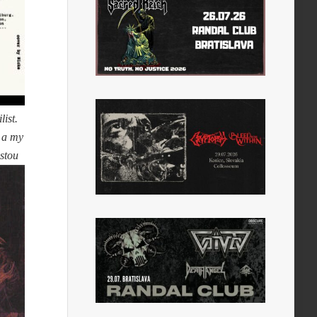
ist.
e a my
estou