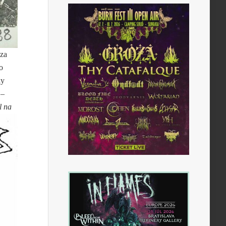
 za
o
ky
 –
l na