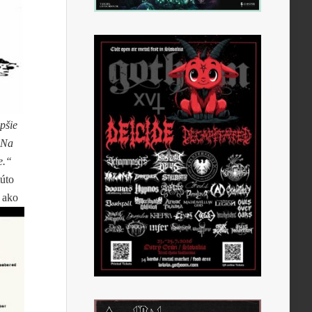
pšie
 Na
e.“
túto
 ako