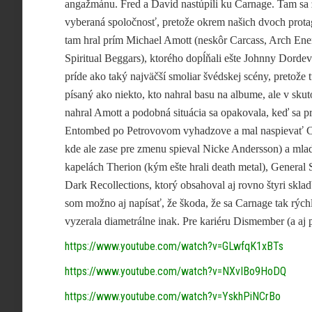
angažmánu. Fred a David nastúpili ku Carnage. Tam sa 
vyberaná spoločnosť, pretože okrem našich dvoch prota
tam hral prím Michael Amott (neskôr Carcass, Arch Ene
Spiritual Beggars), ktorého dopĺňali ešte Johnny Dordev
príde ako taký najväčší smoliar švédskej scény, pretože t
písaný ako niekto, kto nahral basu na albume, ale v skut
nahral Amott a podobná situácia sa opakovala, keď sa pr
Entombed po Petrovovom vyhadzove a mal naspievať C
kde ale zase pre zmenu spieval Nicke Andersson) a mla
kapelách Therion (kým ešte hrali death metal), General
Dark Recollections, ktorý obsahoval aj rovno štyri sk
som možno aj napísať, že škoda, že sa Carnage tak rýchl
vyzerala diametrálne inak. Pre kariéru Dismember (a aj 
https://www.youtube.com/watch?v=GLwfqK1xBTs
https://www.youtube.com/watch?v=NXvIBo9HoDQ
https://www.youtube.com/watch?v=YskhPiNCrBo