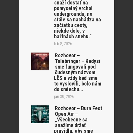
snaží dostať na
pomyselný vrchol
undergroundu, no
stále sa nachádza na
začiatku cesty,
niekde dole, v
bažinách snehu.“
feb 8, 2026
Rozhovor –
Talebringer – Kedysi
sme fungovali pod
čudesným názvom
LËS a vždy keď sme
to vyslovili, bolo nám
do smiechu…
jan 30, 2026
Rozhovor – Burn Fest
Open Air –
„Všeobecne sa
snažíme držať
pravidla, aby sme