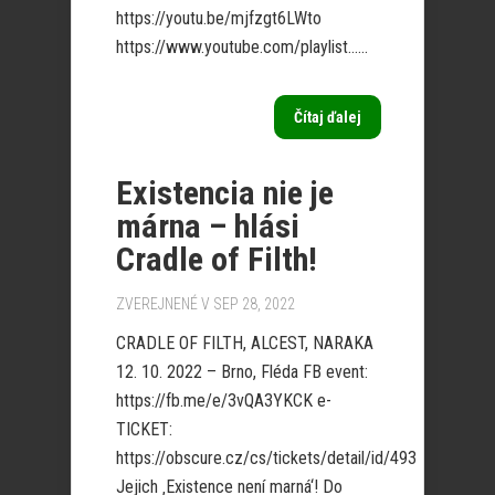
https://youtu.be/mjfzgt6LWto
https://www.youtube.com/playlist…...
Čítaj ďalej
Existencia nie je
márna – hlási
Cradle of Filth!
ZVEREJNENÉ V SEP 28, 2022
CRADLE OF FILTH, ALCEST, NARAKA
12. 10. 2022 – Brno, Fléda FB event:
https://fb.me/e/3vQA3YKCK e-
TICKET:
https://obscure.cz/cs/tickets/detail/id/493
Jejich ‚Existence není marná‘! Do