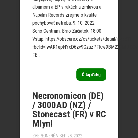
albumom a EP v rukách a zmluvou u
Napalm Records zrejme o kvalite
pochybovať netreba. 9. 10. 2022,
Sono Centrum, Brno Začiatok: 18:00
Vstup: https://obscure.cz/cs/tickets/detail/id/451?
fbclid=IwAR1epNYxD6zv9GzuzPFKre9BM22HeLLD
FB...
Čítaj ďalej
Necronomicon (DE)
/ 3000AD (NZ) /
Stonecast (FR) v RC
Mlyn!
ZVEREJNENÉ V SEP 28, 2022