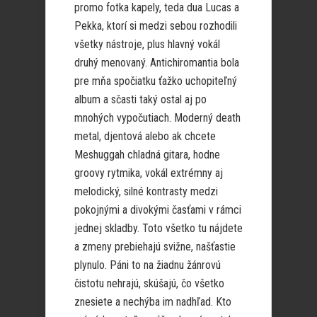
promo fotka kapely, teda dua Lucas a
Pekka, ktorí si medzi sebou rozhodili
všetky nástroje, plus hlavný vokál
druhý menovaný. Antichiromantia bola
pre mňa spočiatku ťažko uchopiteľný
album a sčasti taký ostal aj po
mnohých vypočutiach. Moderný death
metal, djentová alebo ak chcete
Meshuggah chladná gitara, hodne
groovy rytmika, vokál extrémny aj
melodický, silné kontrasty medzi
pokojnými a divokými časťami v rámci
jednej skladby. Toto všetko tu nájdete
a zmeny prebiehajú svižne, našťastie
plynulo. Páni to na žiadnu žánrovú
čistotu nehrajú, skúšajú, čo všetko
znesiete a nechýba im nadhľad. Kto