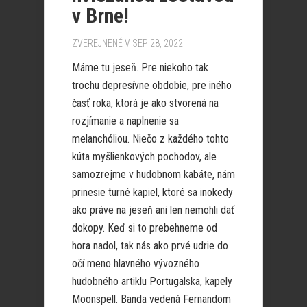
v Brne!
ZVEREJNENÉ V SEP 28, 2022
Máme tu jeseň. Pre niekoho tak
trochu depresívne obdobie, pre iného
časť roka, ktorá je ako stvorená na
rozjímanie a naplnenie sa
melanchóliou. Niečo z každého tohto
kúta myšlienkových pochodov, ale
samozrejme v hudobnom kabáte, nám
prinesie turné kapiel, ktoré sa inokedy
ako práve na jeseň ani len nemohli dať
dokopy. Keď si to prebehneme od
hora nadol, tak nás ako prvé udrie do
očí meno hlavného vývozného
hudobného artiklu Portugalska, kapely
Moonspell. Banda vedená Fernandom