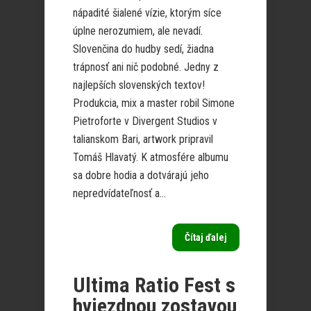
nápadité šialené vízie, ktorým síce
úplne nerozumiem, ale nevadí.
Slovenčina do hudby sedí, žiadna
trápnosť ani nič podobné. Jedny z
najlepších slovenských textov!
Produkcia, mix a master robil Simone
Pietroforte v Divergent Studios v
talianskom Bari, artwork pripravil
Tomáš Hlavatý. K atmosfére albumu
sa dobre hodia a dotvárajú jeho
nepredvídateľnosť a...
Čítaj ďalej
Ultima Ratio Fest s
hviezdnou zostavou