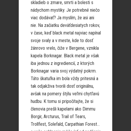
skladieb o zmare, smrti a bolesti s
nádychom mystiky. Je potrebné niečo
viac dodávať? Ja myslím, že asi ani
nie. Na začiatku deväťdesiatych rokov,
v čase, keď black metal najviac napínal
svoje svaly a v meste, kde to dosť
žánrovo vrelo, čiže v Bergene, vznikla
kapela Borknagar. Black metal je však
iba jednou z ingrediencií, z ktorých
Borknagar varia svoj výdatný pokrm.
Táto škatuľka im bola vždy pritesná a
tak odjakživa tvorili dosť originálnu,
avšak na pomery štýlu veľmi chytľavú
hudbu. K tomu si pripočítajte, že si
členovia prešli kapelami ako Dimmu
Borgir, Arcturus, Trail of Tears,
Trollfest, Solefald, Carpathian Forest…