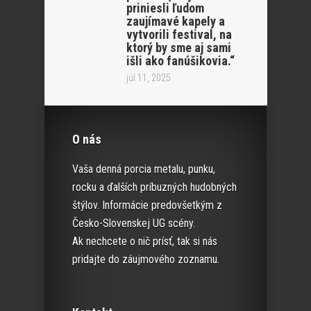
priniesli ľudom
zaujímavé kapely a
vytvorili festival, na
ktorý by sme aj sami
išli ako fanúšikovia.“
júl 11, 2025
O nás
Vaša denná porcia metalu, punku,
rocku a ďalších príbuzných hudobných
štýlov. Informácie predovšetkým z
Česko-Slovenskej UG scény.
Ak nechcete o nič prísť, tak si nás
pridajte do záujmového zoznamu.