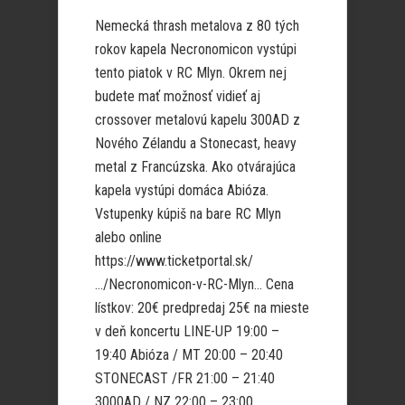
Nemecká thrash metalova z 80 tých
rokov kapela Necronomicon vystúpi
tento piatok v RC Mlyn. Okrem nej
budete mať možnosť vidieť aj
crossover metalovú kapelu 300AD z
Nového Zélandu a Stonecast, heavy
metal z Francúzska. Ako otvárajúca
kapela vystúpi domáca Abióza.
Vstupenky kúpiš na bare RC Mlyn
alebo online
https://www.ticketportal.sk/
…/Necronomicon-v-RC-Mlyn… Cena
lístkov: 20€ predpredaj 25€ na mieste
v deň koncertu LINE-UP 19:00 –
19:40 Abióza / MT 20:00 – 20:40
STONECAST /FR 21:00 – 21:40
3000AD / NZ 22:00 – 23:00