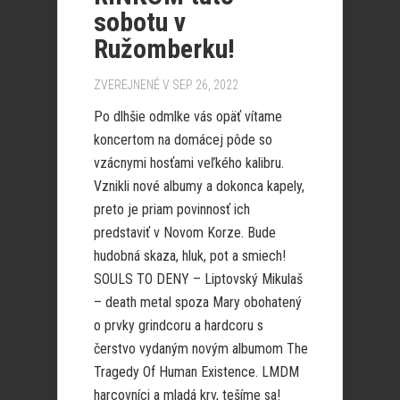
sobotu v
Ružomberku!
ZVEREJNENÉ V SEP 26, 2022
Po dlhšie odmlke vás opäť vítame
koncertom na domácej pôde so
vzácnymi hosťami veľkého kalibru.
Vznikli nové albumy a dokonca kapely,
preto je priam povinnosť ich
predstaviť v Novom Korze. Bude
hudobná skaza, hluk, pot a smiech!
SOULS TO DENY – Liptovský Mikulaš
– death metal spoza Mary obohatený
o prvky grindcoru a hardcoru s
čerstvo vydaným novým albumom The
Tragedy Of Human Existence. LMDM
harcovníci a mladá krv, tešíme sa!