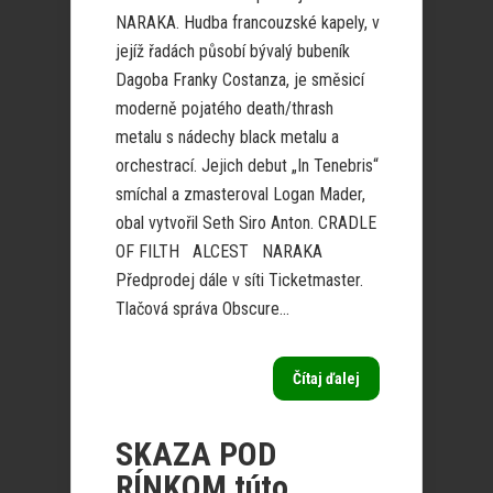
NARAKA. Hudba francouzské kapely, v
jejíž řadách působí bývalý bubeník
Dagoba Franky Costanza, je směsicí
moderně pojatého death/thrash
metalu s nádechy black metalu a
orchestrací. Jejich debut „In Tenebris“
smíchal a zmasteroval Logan Mader,
obal vytvořil Seth Siro Anton. CRADLE
OF FILTH ALCEST NARAKA
Předprodej dále v síti Ticketmaster.
Tlačová správa Obscure...
Čítaj ďalej
SKAZA POD
RÍNKOM túto