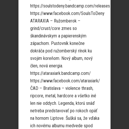
https://soulstodeny.bandcamp.com/releases
https://www.facebook.com/SoulsToDeny
ATARAXIA – Ružomberok –
grind/crust/core zmes so
škandinávskym a papierenským
zápachom. Pustovník konečne
dokráča pod ružomberský rínok ku
svojim koreňom. Nový album, nový
člen, nová energia.
https://ataraxiark.bandcamp.com/
https://www.facebook.com/ataraxiark/
ČAD – Bratislava – violence thrash,
ripcore, metal, hardcore a všetko iné
len nie oddych. Legenda, ktorú snáď
netreba predstavovať po rokoch opäť
na hornom Liptove. Šušká sa, že vďaka
ich novému albumu medvede spod