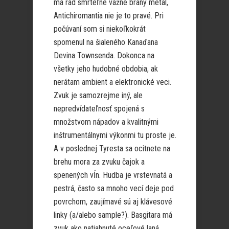
má rád smrteľne vážne braný metal,
Antichiromantia nie je to pravé. Pri
počúvaní som si niekoľkokrát
spomenul na šialeného Kanaďana
Devina Townsenda. Dokonca na
všetky jeho hudobné obdobia, ak
nerátam ambient a elektronické veci.
Zvuk je samozrejme iný, ale
nepredvídateľnosť spojená s
množstvom nápadov a kvalitnými
inštrumentálnymi výkonmi tu proste je.
A v poslednej Tyresta sa ocitnete na
brehu mora za zvuku čajok a
spenených vĺn. Hudba je vrstevnatá a
pestrá, často sa mnoho vecí deje pod
povrchom, zaujímavé sú aj klávesové
linky (a/alebo sample?). Basgitara má
zvuk ako natiahnuté oceľové laná,