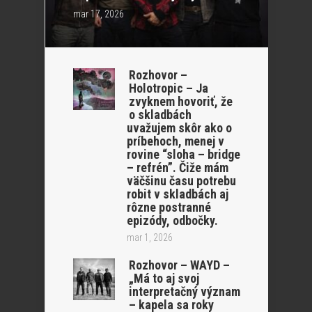
mar 17, 2026
Rozhovor –
Holotropic – Ja
zvyknem hovoriť, že
o skladbách
uvažujem skôr ako o
príbehoch, menej v
rovine “sloha – bridge
– refrén”. Čiže mám
väčšinu času potrebu
robit v skladbách aj
rôzne postranné
epizódy, odbočky.
mar 1, 2026
Rozhovor – WAYD –
„Má to aj svoj
interpretačný význam
– kapela sa roky