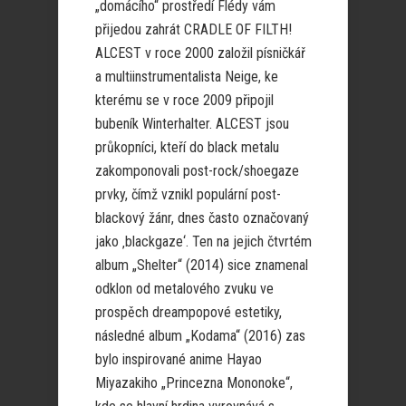
„domácího“ prostředí Flédy vám
přijedou zahrát CRADLE OF FILTH!
ALCEST v roce 2000 založil písničkář
a multiinstrumentalista Neige, ke
kterému se v roce 2009 připojil
bubeník Winterhalter. ALCEST jsou
průkopníci, kteří do black metalu
zakomponovali post-rock/shoegaze
prvky, čímž vznikl populární post-
blackový žánr, dnes často označovaný
jako ‚blackgaze‘. Ten na jejich čtvrtém
album „Shelter“ (2014) sice znamenal
odklon od metalového zvuku ve
prospěch dreampopové estetiky,
následné album „Kodama“ (2016) zas
bylo inspirované anime Hayao
Miyazakiho „Princezna Mononoke“,