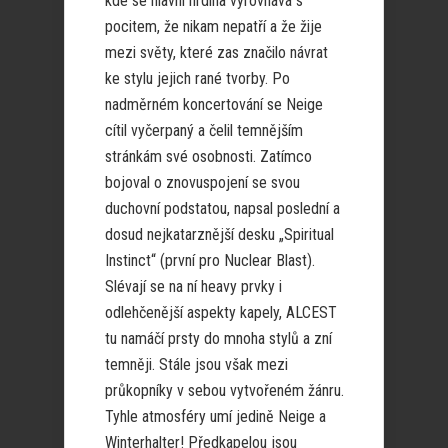
kde se hlavní hrdina vyrovnává s
pocitem, že nikam nepatří a že žije
mezi světy, které zas značilo návrat
ke stylu jejich rané tvorby. Po
nadměrném koncertování se Neige
cítil vyčerpaný a čelil temnějším
stránkám své osobnosti. Zatímco
bojoval o znovuspojení se svou
duchovní podstatou, napsal poslední a
dosud nejkatarznější desku „Spiritual
Instinct“ (první pro Nuclear Blast).
Slévají se na ní heavy prvky i
odlehčenější aspekty kapely, ALCEST
tu namáčí prsty do mnoha stylů a zní
temněji. Stále jsou však mezi
průkopníky v sebou vytvořeném žánru.
Tyhle atmosféry umí jedině Neige a
Winterhalter! Předkapelou jsou