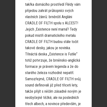
takřka domácího prostředí Flédy vám
přijedou zahrát průkopníci svých
vlastních žánrů: brněnští Angláni
CRADLE OF FILTH spolu s ALCEST!
Jejich ‚Existence není marná‘! Tedy
pokud mistři dramatického metalu
CRADLE OF FILTH budou stále točit
takové desky, jakou je novinka.
Třináctá deska „Existence is Futile“
totiž potvrzuje, že brněnsko-anglická
formace je právem legenda a že do
starého železa rozhodně nepatří.
Samozřejmě, CRADLE OF FILTH svůj
sound definovali již před třiceti lety,
takže přijít s něčím zásadně novým je
neobyčejně těžké, ale na posledních
třech albech, a novince především, je