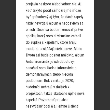
prejavia neskoro alebo vôbec nie. Aj
keď takýto pocit samozrejme môže
byť spôsobený aj tým, že dané kapely
nikdy nevydajú album a nedozviem sa
o nich. Dnes sa budem venovať práve
spolku, ktorý som si virtuálne zaradil
do šuplíka s kapelami, ktoré hrajú
moderne a skúšajú niečo nové. Meno
Dvota asi bude poznať málokto, album
Antichiromantia je ich debutový,
nenašiel som žiadne informácie o
demonahrávkach alebo niečom
podobnom. Rok vzniku je 2020,
hudobníci nehrajú v ďalších x
projektoch, takže skutočne úplne nová
kapela? Pozornosť pritiahne
nezvyčajný obal a aj jemne šialená