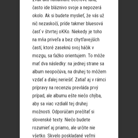
často ide bláznivo svoje a nepozerá
okolo. Ak si budete myslieť, že vás už
nič nezaskočí, príde takmer bluesová
časť v štvrtej oKKo. Niekedy je toho
na mňa priveľa a bez chytľavejších
častí, ktoré zaseknú svoj háčik v
mozgu, sa ťažko orientujem. To môže
mať dva následky: na jednej strane sa
album neopočúva, na druhej to môžem
vzdať a ďalej neriešiť. Zatiaľ aj v rámci
prípravy na recenziu prevláda prvý
prípad, ale albumu ešte niečo chýba,
aby sa viac vzdialil tej druhej
možnosti. Odporúčam prečítať si
slovenské texty. Niečo budete
rozumieť aj priamo, ale určite nie
všetko. Skvelo poskladané veľmi