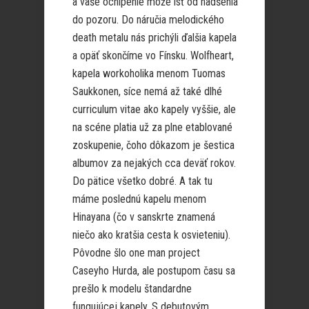
a vaše ochlpenie môže ísť od nadšenia
do pozoru. Do náručia melodického
death metalu nás prichýli ďalšia kapela
a opäť skončíme vo Fínsku. Wolfheart,
kapela workoholika menom Tuomas
Saukkonen, síce nemá až také dlhé
curriculum vitae ako kapely vyššie, ale
na scéne platia už za plne etablované
zoskupenie, čoho dôkazom je šestica
albumov za nejakých cca deväť rokov.
Do pätice všetko dobré. A tak tu
máme poslednú kapelu menom
Hinayana (čo v sanskrte znamená
niečo ako kratšia cesta k osvieteniu).
Pôvodne šlo one man project
Caseyho Hurda, ale postupom času sa
prešlo k modelu štandardne
fungujúcej kapely. S debutovým