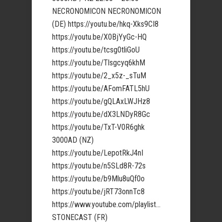
NECRONOMICON NECRONOMICON
(DE) https://youtu.be/hkq-Xks9CI8
https://youtu.be/X0BjYyGc-HQ
https://youtu.be/tcsg0tliGoU
https://youtu.be/Tlsgcyq6khM
https://youtu.be/2_x5z-_sTuM
https://youtu.be/AFomFATL5hU
https://youtu.be/gQLAxLWJHz8
https://youtu.be/dX3LNDyR8Gc
https://youtu.be/TxT-V0R6ghk
3000AD (NZ)
https://youtu.be/LepotRkJ4nI
https://youtu.be/n5SLd8R-72s
https://youtu.be/b9Mlu8uQf0o
https://youtu.be/jRT73onnTc8
https://www.youtube.com/playlist…
STONECAST (FR)