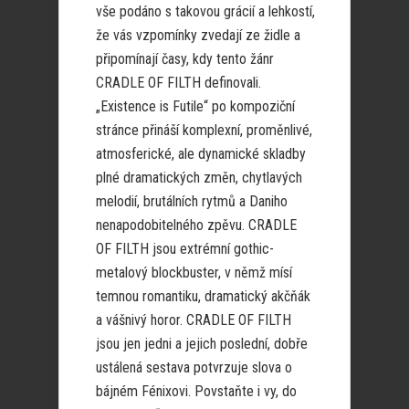
vše podáno s takovou grácií a lehkostí,
že vás vzpomínky zvedají ze židle a
připomínají časy, kdy tento žánr
CRADLE OF FILTH definovali.
„Existence is Futile“ po kompoziční
stránce přináší komplexní, proměnlivé,
atmosferické, ale dynamické skladby
plné dramatických změn, chytlavých
melodií, brutálních rytmů a Daniho
nenapodobitelného zpěvu. CRADLE
OF FILTH jsou extrémní gothic-
metalový blockbuster, v němž mísí
temnou romantiku, dramatický akčňák
a vášnivý horor. CRADLE OF FILTH
jsou jen jedni a jejich poslední, dobře
ustálená sestava potvrzuje slova o
bájném Fénixovi. Povstaňte i vy, do