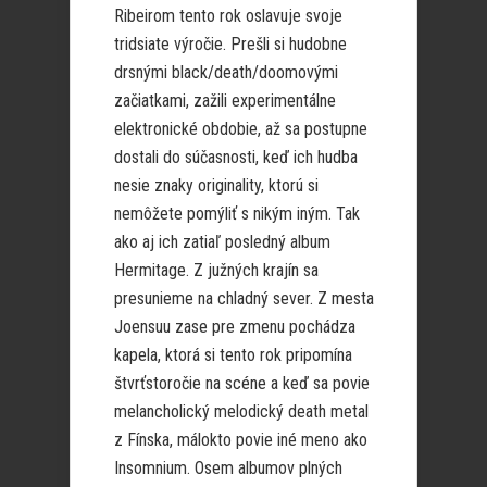
Ribeirom tento rok oslavuje svoje
tridsiate výročie. Prešli si hudobne
drsnými black/death/doomovými
začiatkami, zažili experimentálne
elektronické obdobie, až sa postupne
dostali do súčasnosti, keď ich hudba
nesie znaky originality, ktorú si
nemôžete pomýliť s nikým iným. Tak
ako aj ich zatiaľ posledný album
Hermitage. Z južných krajín sa
presunieme na chladný sever. Z mesta
Joensuu zase pre zmenu pochádza
kapela, ktorá si tento rok pripomína
štvrťstoročie na scéne a keď sa povie
melancholický melodický death metal
z Fínska, málokto povie iné meno ako
Insomnium. Osem albumov plných