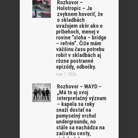
Rozhovor –
Holotropic – Ja
zvyknem hovoriť, že
o skladbách
uvažujem skôr ako o
príbehoch, menej v
rovine “sloha – bridge
– refrén”. Čiže mám
väčšinu času potrebu
robit v skladbách aj
rôzne postranné
epizódy, odbočky.
mar 1, 2026
Rozhovor – WAYD –
„Má to aj svoj
interpretačný význam
– kapela sa roky
snaží dostať na
pomyselný vrchol
undergroundu, no
stále sa nachádza na
začiatku cesty,