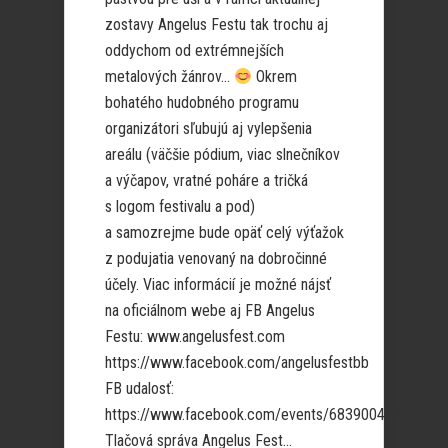
zostavy Angelus Festu tak trochu aj
oddychom od extrémnejších
metalových žánrov…
Okrem
bohatého hudobného programu
organizátori sľubujú aj vylepšenia
areálu (väčšie pódium, viac slnečníkov
a výčapov, vratné poháre a tričká
s logom festivalu a pod)
a samozrejme bude opäť celý výťažok
z podujatia venovaný na dobročinné
účely. Viac informácií je možné nájsť
na oficiálnom webe aj FB Angelus
Festu: www.angelusfest.com
https://www.facebook.com/angelusfestbb
FB udalosť:
https://www.facebook.com/events/68390044258484
Tlačová správa Angelus Fest...