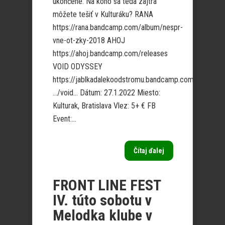
ukončené. Na koho sa teda zajtra
môžete tešiť v Kulturáku? RANA
https://rana.bandcamp.com/album/nespr-
vne-ot-zky-2018 AHOJ
https://ahoj.bandcamp.com/releases
VOID ODYSSEY
https://jablkadalekoodstromu.bandcamp.com/
…/void… Dátum: 27.1.2022 Miesto:
Kulturak, Bratislava Vlez: 5+ € FB
Event:...
Čítaj ďalej
FRONT LINE FEST
IV. túto sobotu v
Melodka klube v