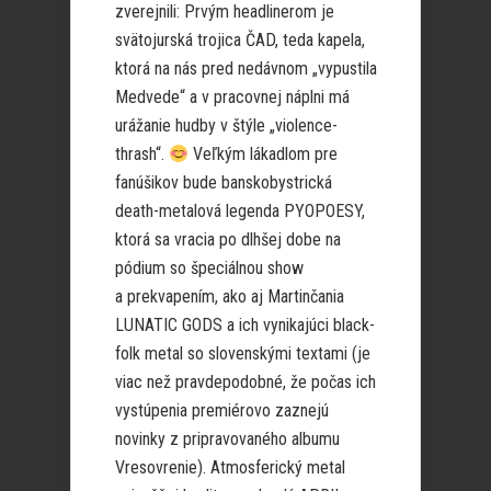
zverejnili: Prvým headlinerom je
svätojurská trojica ČAD, teda kapela,
ktorá na nás pred nedávnom „vypustila
Medvede“ a v pracovnej náplni má
urážanie hudby v štýle „violence-
thrash“.
Veľkým lákadlom pre
fanúšikov bude banskobystrická
death-metalová legenda PYOPOESY,
ktorá sa vracia po dlhšej dobe na
pódium so špeciálnou show
a prekvapením, ako aj Martinčania
LUNATIC GODS a ich vynikajúci black-
folk metal so slovenskými textami (je
viac než pravdepodobné, že počas ich
vystúpenia premiérovo zaznejú
novinky z pripravovaného albumu
Vresovrenie). Atmosferický metal