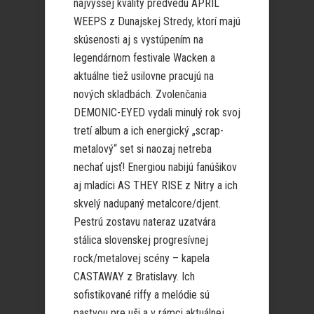
najvyššej kvality predvedú APRIL
WEEPS z Dunajskej Stredy, ktorí majú
skúsenosti aj s vystúpením na
legendárnom festivale Wacken a
aktuálne tiež usilovne pracujú na
nových skladbách. Zvolenčania
DEMONIC-EYED vydali minulý rok svoj
tretí album a ich energický „scrap-
metalový“ set si naozaj netreba
nechať ujsť! Energiou nabijú fanúšikov
aj mladíci AS THEY RISE z Nitry a ich
skvelý nadupaný metalcore/djent.
Pestrú zostavu nateraz uzatvára
stálica slovenskej progresívnej
rock/metalovej scény – kapela
CASTAWAY z Bratislavy. Ich
sofistikované riffy a melódie sú
pastvou pre uši a v rámci aktuálnej