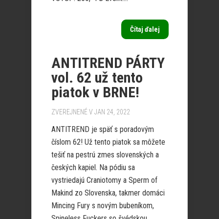
Čítaj ďalej
ANTITREND PÁRTY
vol. 62 už tento
piatok v BRNE!
ZVEREJNENÉ V JAN 24, 2022
ANTITREND je späť s poradovým
číslom 62! Už tento piatok sa môžete
tešiť na pestrú zmes slovenských a
českých kapiel. Na pódiu sa
vystriedajú Craniotomy a Sperm of
Makind zo Slovenska, takmer domáci
Mincing Fury s novým bubeníkom,
Spineless Fuckers so švédskou