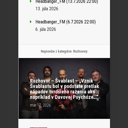
Headbanger_FM (13.7.2026 22:00)
13. júla 2026
Headbanger_FM (6.7.2026 22:00)
6. júla 2026
Najnovšie z kategórie:
Rozhovory
Rozhovor – Švablast – „Vznik
Švablastu bol v podstate pretlak
nápadov tvrdšieho razenia ako
napríklad v Davovej Psychóze…“
mar 17, 2026