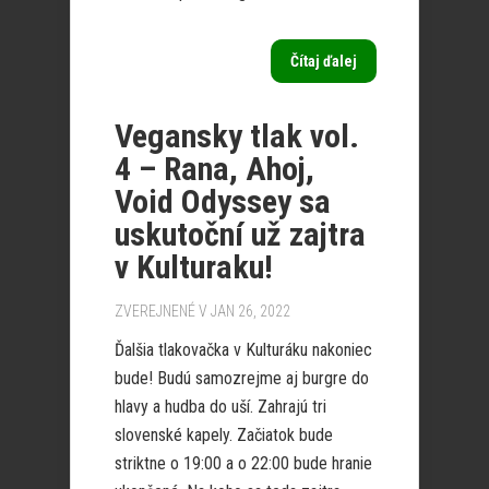
Čítaj ďalej
Vegansky tlak vol.
4 – Rana, Ahoj,
Void Odyssey sa
uskutoční už zajtra
v Kulturaku!
ZVEREJNENÉ V JAN 26, 2022
Ďalšia tlakovačka v Kulturáku nakoniec
bude! Budú samozrejme aj burgre do
hlavy a hudba do uší. Zahrajú tri
slovenské kapely. Začiatok bude
striktne o 19:00 a o 22:00 bude hranie