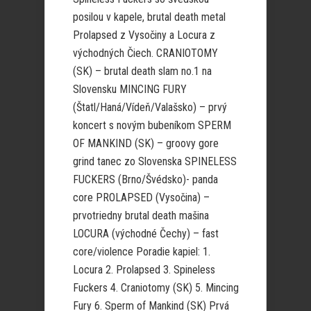
posilou v kapele, brutal death metal
Prolapsed z Vysočiny a Locura z
východných Čiech. CRANIOTOMY
(SK) – brutal death slam no.1 na
Slovensku MINCING FURY
(Štatl/Haná/Vídeň/Valašsko) – prvý
koncert s novým bubeníkom SPERM
OF MANKIND (SK) – groovy gore
grind tanec zo Slovenska SPINELESS
FUCKERS (Brno/Švédsko)- panda
core PROLAPSED (Vysočina) –
prvotriedny brutal death mašina
LOCURA (východné Čechy) – fast
core/violence Poradie kapiel: 1.
Locura 2. Prolapsed 3. Spineless
Fuckers 4. Craniotomy (SK) 5. Mincing
Fury 6. Sperm of Mankind (SK) Prvá