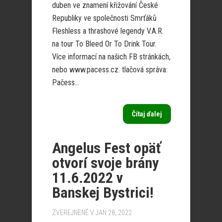
duben ve znamení křižování České
Republiky ve společnosti Smrťáků
Fleshless a thrashové legendy V.A.R.
na tour To Bleed Or To Drink Tour.
Více informací na našich FB stránkách,
nebo www.pacess.cz. tlačová správa:
Pačess...
Čítaj ďalej
Angelus Fest opäť
otvorí svoje brány
11.6.2022 v
Banskej Bystrici!
ZVEREJNENÉ V JAN 28, 2022