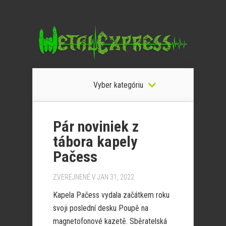
Vyber kategóriu
Pár noviniek z
tábora kapely
Pačess
ZVEREJNENÉ V JAN 31, 2022
Kapela Pačess vydala začátkem roku
svoji poslední desku Poupě na
magnetofonové kazetě. Sběratelská