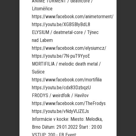
ANIME TORMENT / deathcore /
Litoměřice
https://www.facebook.com/animetorment/
https://youtu.be/XGBSBlyBdL8
ELYSIUM / deatmetal-core / Týnec
nad Labem
https://www.facebook.com/elysiumcz/
https://youtu.be/7N-puT9YyoE
MORTIFILIA / melodic death metal /
Sušice
https://www.facebook.com/mortifilia
https://youtu.be/cdx83DzbqzU
FRODYS / weirdfolk / Havířov
https://www.facebook.com/TheFrodys
https://youtu.be/vNdyVlJZEJs
Informácie v kocke: Miesto: Melodka,
Brno Dátum: 29.01.2022 Štart : 20:00
VSTUP: 200,- FB Event:...