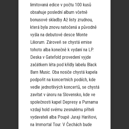
limitovaná edice v počtu 100 kusů
obsahuje poslední album včetně
bonusové skladby Až listy zrudnou,
která byla znovu natočená a původně
vyšla na debutové desce Monte
Liliorum. Zároveň se chystá emise
tohoto alba konečně k vydaní na LP.
Deska v Gatefold provedení vyjde
začátkem léta pod křídly labelu Black
Barn Music. Oba nosiče chystá kapela
podpořit na koncertních podiích, kde
vedle jednotlivých koncertů, se chystá
zavítat v únoru na Slovensko, kde ve
společnosti kapel Depresy a Purnama
vzdají hold svému zesnulému příteli
vydavateli alba Poupě Juraji Haríňovi,
na Immortal Tour. V Čechách bude