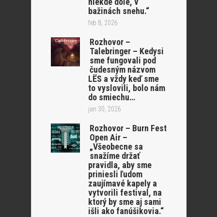
niekde dole, v
bažinách snehu.“
feb 8, 2026
Rozhovor –
Talebringer – Kedysi
sme fungovali pod
čudesným názvom
LËS a vždy keď sme
to vyslovili, bolo nám
do smiechu…
jan 30, 2026
Rozhovor – Burn Fest
Open Air –
„Všeobecne sa
snažíme držať
pravidla, aby sme
priniesli ľudom
zaujímavé kapely a
vytvorili festival, na
ktorý by sme aj sami
išli ako fanúšikovia.“