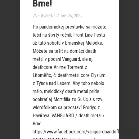
Brne!
ZVEREJNENÉ V JAN 25, 2022
Po pandemickej prestávke sa môžete
tešiť na štvrtý ročník Front Line Festu
už túto sobotu v brnenskej Melodke.
Môžete sa tešiť na domáci death
metal v podaní Vanguard, ale aj
deathcore Anime Torment z
Litoměřic, či deathmetal core Elysium
z Týnca nad Labem. Aby toho nebolo
málo, melodický death metal príde
odohrať aj Mortifilia zo Sušic a s tzv.
wierdfolkom sa predstaví Frodys z
Havířova. VANGUARD / death metal /
Brno
https://www.facebook.com/vanguardbandofficialpage