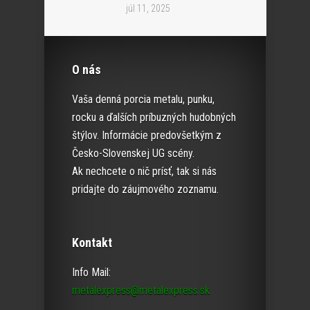
júl 11, 2025
O nás
Vaša denná porcia metalu, punku,
rocku a ďalších príbuzných hudobných
štýlov. Informácie predovšetkým z
Česko-Slovenskej UG scény.
Ak nechcete o nič prísť, tak si nás
pridajte do záujmového zoznamu.
Kontakt
Info Mail:
metalexpress@metalexpress.sk