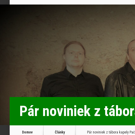
Pár noviniek z tábo
Domov
Články
Pár noviniek z tábora kapely Pa