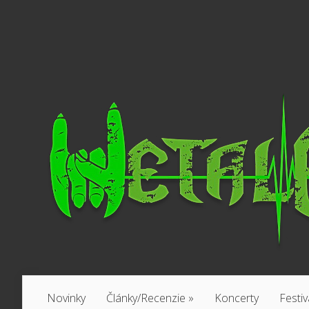
Novinky
Články/Recenzie
»
Koncerty
Festiv