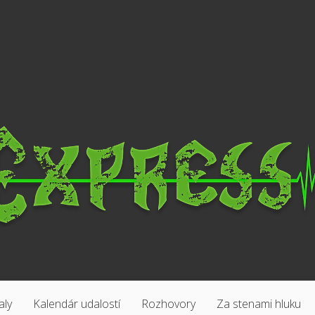
aly
Kalendár udalostí
Rozhovory
Za stenami hluku