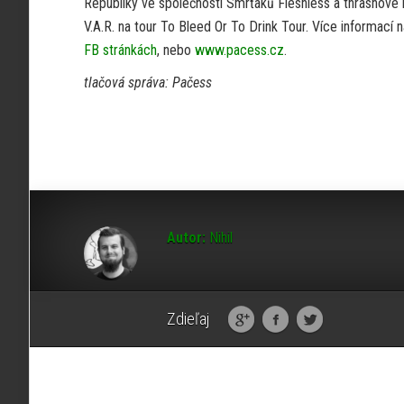
Republiky ve společnosti Smrťáků Fleshless a thrashové
V.A.R. na tour To Bleed Or To Drink Tour. Více informací 
FB stránkách
, nebo
www.pacess.cz
.
tlačová správa: Pačess
Autor:
Nihil
Zdieľaj