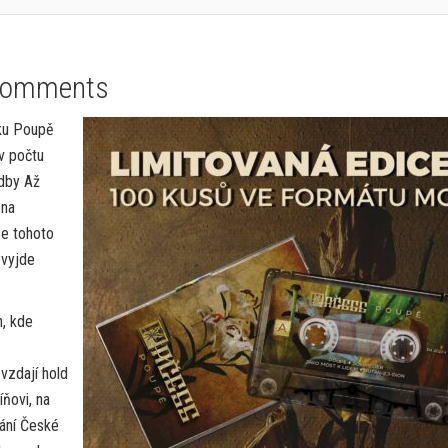
Comments
sku Poupě
v počtu
dby Až
 na
se tohoto
 vyjde
h, kde
vzdají hold
íňovi, na
ání České