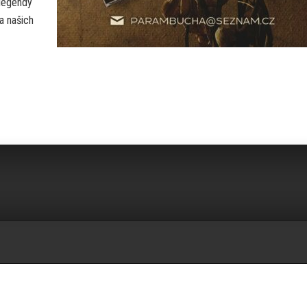
 legendy
na našich