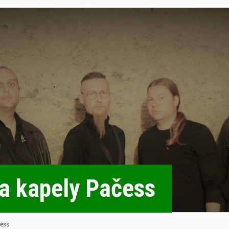
ra kapely Pačess
čess