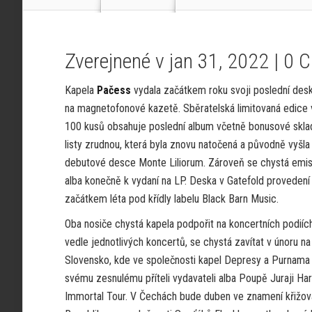
Zverejnené v jan 31, 2022 |
0 
Kapela
Pačess
vydala začátkem roku svoji poslední de
na magnetofonové kazetě. Sběratelská limitovaná edice 
100 kusů obsahuje poslední album včetně bonusové skla
listy zrudnou, která byla znovu natočená a původně vyšla
debutové desce Monte Liliorum. Zároveň se chystá emi
alba konečně k vydaní na LP. Deska v Gatefold provedení
začátkem léta pod křídly labelu Black Barn Music.
Oba nosiče chystá kapela podpořit na koncertních podiíc
vedle jednotlivých koncertů, se chystá zavítat v únoru na
Slovensko, kde ve společnosti kapel Depresy a Purnama 
svému zesnulému příteli vydavateli alba Poupě Juraji Har
Immortal Tour. V Čechách bude duben ve znamení křižov