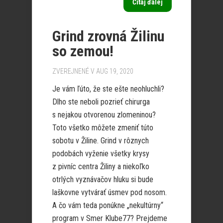
Čítaj ďalej
Grind zrovná Žilinu
so zemou!
ZVEREJNENÉ V AUG 19, 2020
Je vám ľúto, že ste ešte neohluchli?
Dlho ste neboli pozrieť chirurga
s nejakou otvorenou zlomeninou?
Toto všetko môžete zmeniť túto
sobotu v Žiline. Grind v rôznych
podobách vyženie všetky krysy
z pivníc centra Žiliny a niekoľko
otrlých vyznávačov hluku si bude
laškovne vytvárať úsmev pod nosom.
A čo vám teda ponúkne „nekultúrny“
program v Smer Klube77? Prejdeme