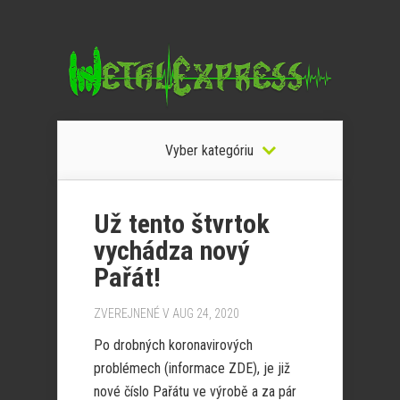
Vyber kategóriu
Už tento štvrtok
vychádza nový
Pařát!
ZVEREJNENÉ V AUG 24, 2020
Po drobných koronavirových
problémech (informace ZDE), je již
nové číslo Pařátu ve výrobě a za pár