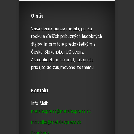
O nás
Vaša denná porcia metalu, punku,
rocku a ďalších príbuzných hudobných
štýlov. Informácie predovšetkým z
Česko-Slovenskej UG scény.
Ak nechcete o nič prísť, tak si nás
pridajte do záujmového zoznamu.
Kontakt
Info Mail:
metalexpress@metalexpress.sk
mrtvolka@metalexpress.sk
Facebook