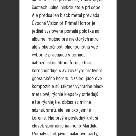
častiach úplne, niekde stoja pri sebe.
Ale predsa len black metal prevláda.
Úvodná Vision of Primal Horror je
jediná vyslovene pomalá položka na
albume, možno pre niektorých intro,
ale v skutočnosti plnohodnotná vec
výborne pracujúca s temnou
náboženskou atmosférou, ktorá
korešponduje s avizovaným motívom
gnostického hororu. Nasledujúce dve
kompozície sú takmer výhradne black
metalové, rýchle klepačky striedajú
ešte rýchlejšie, občas sa mihne
náznak smrti, ale len ako jemné
korenie. Nie prvý a posledný krát si
človek spomenie na meno Marduk.
Pomaly sa objavujú náladové party,