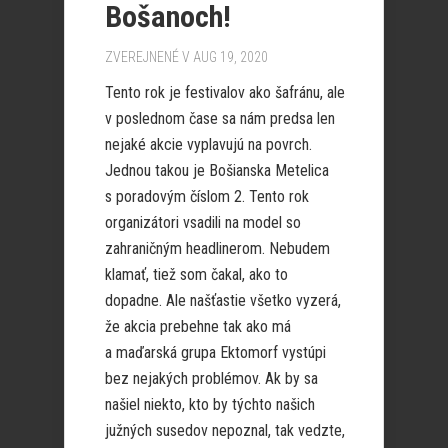
Bošanoch!
ZVEREJNENÉ V AUG 19, 2020
Tento rok je festivalov ako šafránu, ale
v poslednom čase sa nám predsa len
nejaké akcie vyplavujú na povrch.
Jednou takou je Bošianska Metelica
s poradovým číslom 2. Tento rok
organizátori vsadili na model so
zahraničným headlinerom. Nebudem
klamať, tiež som čakal, ako to
dopadne. Ale našťastie všetko vyzerá,
že akcia prebehne tak ako má
a maďarská grupa Ektomorf vystúpi
bez nejakých problémov. Ak by sa
našiel niekto, kto by týchto našich
južných susedov nepoznal, tak vedzte,