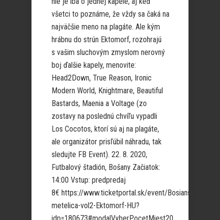
nie je iba o jednej kapele, aj keď
všetci to poznáme, že vždy sa čaká na
najväčšie meno na plagáte. Ale kým
hrábnu do strún Ektomorf, rozohrajú
s vašim sluchovým zmyslom nerovný
boj ďalšie kapely, menovite:
Head2Down, True Reason, Ironic
Modern World, Knightmare, Beautiful
Bastards, Maenia a Voltage (zo
zostavy na poslednú chvíľu vypadli
Los Cocotos, ktorí sú aj na plagáte,
ale organizátor prisľúbil náhradu, tak
sledujte FB Event). 22. 8. 2020,
Futbalový štadión, Bošany Začiatok:
14:00 Vstup: predpredaj
8€ https://www.ticketportal.sk/event/Bosianska-
metelica-vol2-Ektomorf-HU?
idp=180673#modalVyberPocetMiest20