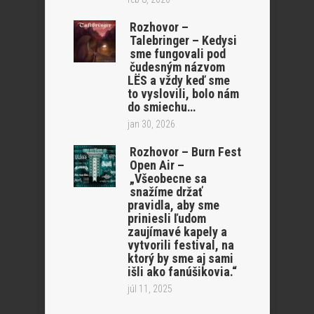
Rozhovor –
Talebringer – Kedysi
sme fungovali pod
čudesným názvom
LËS a vždy keď sme
to vyslovili, bolo nám
do smiechu…
jan 30, 2026
Rozhovor – Burn Fest
Open Air –
„Všeobecne sa
snažíme držať
pravidla, aby sme
priniesli ľudom
zaujímavé kapely a
vytvorili festival, na
ktorý by sme aj sami
išli ako fanúšikovia.“
júl 11, 2025