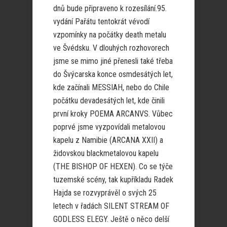
dnů bude připraveno k rozesílání.95.
vydání Pařátu tentokrát vévodí
vzpomínky na počátky death metalu
ve Švédsku. V dlouhých rozhovorech
jsme se mimo jiné přenesli také třeba
do Švýcarska konce osmdesátých let,
kde začínali MESSIAH, nebo do Chile
počátku devadesátých let, kde činili
první kroky POEMA ARCANVS. Vůbec
poprvé jsme vyzpovídali metalovou
kapelu z Namibie (ARCANA XXII) a
židovskou blackmetalovou kapelu
(THE BISHOP OF HEXEN). Co se týče
tuzemské scény, tak kupříkladu Radek
Hajda se rozvyprávěl o svých 25
letech v řadách SILENT STREAM OF
GODLESS ELEGY. Ještě o něco delší