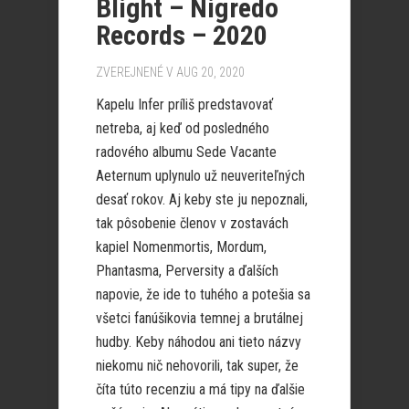
Blight – Nigredo
Records – 2020
ZVEREJNENÉ V AUG 20, 2020
Kapelu Infer príliš predstavovať
netreba, aj keď od posledného
radového albumu Sede Vacante
Aeternum uplynulo už neuveriteľných
desať rokov. Aj keby ste ju nepoznali,
tak pôsobenie členov v zostavách
kapiel Nomenmortis, Mordum,
Phantasma, Perversity a ďalších
napovie, že ide to tuhého a potešia sa
všetci fanúšikovia temnej a brutálnej
hudby. Keby náhodou ani tieto názvy
niekomu nič nehovorili, tak super, že
číta túto recenziu a má tipy na ďalšie