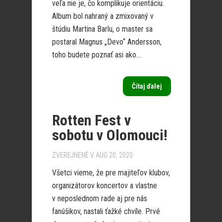
veľa nie je, čo komplikuje orientáciu.
Album bol nahraný a zmixovaný v
štúdiu Martina Barlu, o master sa
postaral Magnus „Devo“ Andersson,
toho budete poznať asi ako...
Čítaj ďalej
Rotten Fest v
sobotu v Olomouci!
ZVEREJNENÉ V AUG 20, 2020
Všetci vieme, že pre majiteľov klubov,
organizátorov koncertov a vlastne
v neposlednom rade aj pre nás
fanúšikov, nastali ťažké chvíle. Prvé