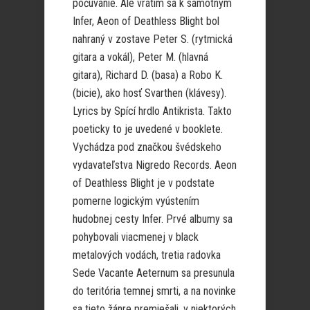
počúvanie. Ale vrátim sa k samotným
Infer, Aeon of Deathless Blight bol
nahraný v zostave Peter S. (rytmická
gitara a vokál), Peter M. (hlavná
gitara), Richard D. (basa) a Robo K.
(bicie), ako hosť Svarthen (klávesy).
Lyrics by Spící hrdlo Antikrista. Takto
poeticky to je uvedené v booklete.
Vychádza pod značkou švédskeho
vydavateľstva Nigredo Records. Aeon
of Deathless Blight je v podstate
pomerne logickým vyústením
hudobnej cesty Infer. Prvé albumy sa
pohybovali viacmenej v black
metalových vodách, tretia radovka
Sede Vacante Aeternum sa presunula
do teritória temnej smrti, a na novinke
sa tieto žánre premiešali, v niektorých