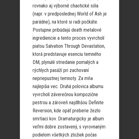
rovnako aj výborné chaotické sóla
(napr. v predposlednej World of Ash je
parádne), na ktoré si radi počkáte.
Postupne pribúdajú death metalové
ingrediencie a tento proces vyvrcholí
piatou Salvation Through Devastation,
ktorá predstavuje esenciu temného
DM, plynulé striedanie pomalých a
rýchlych pasáží pri zachovaní
nepriepustnej temnoty. Za mňa
najlepšia vec. Druhá polovica albumu
vyvrcholí záverečnou kompozične
pestrou a zároveň najdlhšou Definite
Reversion, kde opäť preberie žezlo
smrtiaci kov. Dramaturgicky je album
veľmi dobre zostavený, s vyrovnaným
podielom všetkých zložiek počas