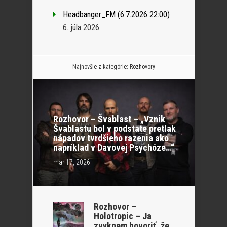
Headbanger_FM (6.7.2026 22:00)
6. júla 2026
Najnovšie z kategórie:
Rozhovory
Rozhovor – Švablast – „Vznik
Švablastu bol v podstate pretlak
nápadov tvrdšieho razenia ako
napríklad v Davovej Psychóze…“
mar 17, 2026
Rozhovor –
Holotropic – Ja
zvyknem hovoriť, že