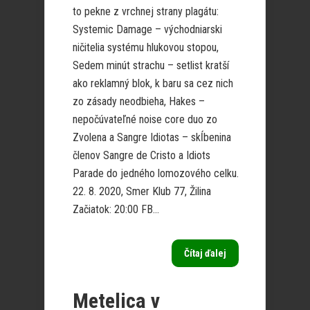
to pekne z vrchnej strany plagátu:
Systemic Damage – východniarski
ničitelia systému hlukovou stopou,
Sedem minút strachu – setlist kratší
ako reklamný blok, k baru sa cez nich
zo zásady neodbieha, Hakes –
nepočúvateľné noise core duo zo
Zvolena a Sangre Idiotas – skĺbenina
členov Sangre de Cristo a Idiots
Parade do jedného lomozového celku.
22. 8. 2020, Smer Klub 77, Žilina
Začiatok: 20:00 FB...
Čítaj ďalej
Metelica v