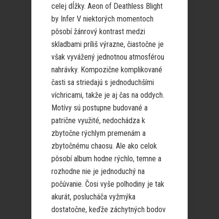
celej dĺžky. Aeon of Deathless Blight
by Infer V niektorých momentoch
pôsobí žánrový kontrast medzi
skladbami príliš výrazne, čiastočne je
však vyvážený jednotnou atmosférou
nahrávky. Kompozične komplikované
časti sa striedajú s jednoduchšími
víchricami, takže je aj čas na oddych.
Motívy sú postupne budované a
patrične využité, nedochádza k
zbytočne rýchlym premenám a
zbytočnému chaosu. Ale ako celok
pôsobí album hodne rýchlo, temne a
rozhodne nie je jednoduchý na
počúvanie. Čosi vyše polhodiny je tak
akurát, poslucháča vyžmýka
dostatočne, keďže záchytných bodov