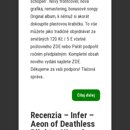
schopen“. Nový frontcover, nová
grafika, remastering, bonusové songy.
Original album, k němuž si akorát
dokoupíte plastovou krabičku. To vše
můžete jako tradičně objednávat za
směšných 120 Kč / 5 E včetně
poštovného ZDE nebo Pařát podpořit
ročním předplatným. Kompletní obsah
nového vydání najdete ZDE.
Děkujeme za vaši podporu! Tlačová
správa...
Čítaj ďalej
Recenzia – Infer –
Aeon of Deathless