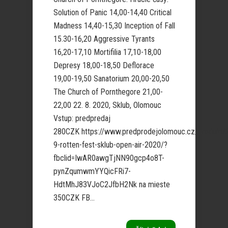
Solution of Panic 14,00-14,40 Critical
Madness 14,40-15,30 Inception of Fall
15.30-16,20 Aggressive Tyrants
16,20-17,10 Mortifilia 17,10-18,00
Depresy 18,00-18,50 Deflorace
19,00-19,50 Sanatorium 20,00-20,50
The Church of Pornthegore 21,00-
22,00 22. 8. 2020, Sklub, Olomouc
Vstup: predpredaj
280CZK https://www.predprodejolomouc.cz/produkt/
9-rotten-fest-sklub-open-air-2020/?
fbclid=IwAR0awgTjNN90gcp4o8T-
pynZqumwmYYQicFRi7-
HdtMhJ83VJoC2JfbH2Nk na mieste
350CZK FB...