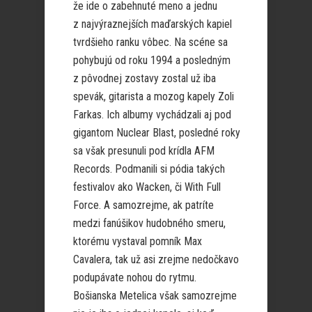
že ide o zabehnuté meno a jednu
z najvýraznejších maďarských kapiel
tvrdšieho ranku vôbec. Na scéne sa
pohybujú od roku 1994 a posledným
z pôvodnej zostavy zostal už iba
spevák, gitarista a mozog kapely Zoli
Farkas. Ich albumy vychádzali aj pod
gigantom Nuclear Blast, posledné roky
sa však presunuli pod krídla AFM
Records. Podmanili si pódia takých
festivalov ako Wacken, či With Full
Force. A samozrejme, ak patríte
medzi fanúšikov hudobného smeru,
ktorému vystaval pomník Max
Cavalera, tak už asi zrejme nedočkavo
podupávate nohou do rytmu.
Bošianska Metelica však samozrejme