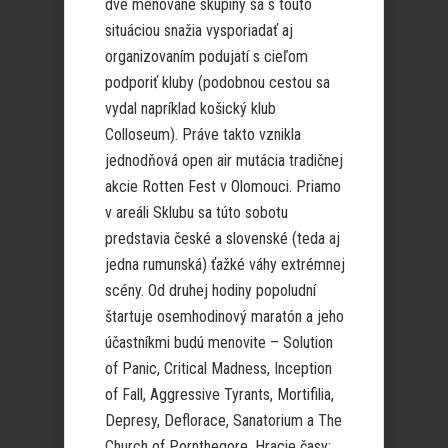
dve menované skupiny sa s touto
situáciou snažia vysporiadať aj
organizovaním podujatí s cieľom
podporiť kluby (podobnou cestou sa
vydal napríklad košický klub
Colloseum). Práve takto vznikla
jednodňová open air mutácia tradičnej
akcie Rotten Fest v Olomouci. Priamo
v areáli Sklubu sa túto sobotu
predstavia české a slovenské (teda aj
jedna rumunská) ťažké váhy extrémnej
scény. Od druhej hodiny popoludní
štartuje osemhodinový maratón a jeho
účastníkmi budú menovite – Solution
of Panic, Critical Madness, Inception
of Fall, Aggressive Tyrants, Mortifilia,
Depresy, Deflorace, Sanatorium a The
Church of Pornthegore. Hracie časy: