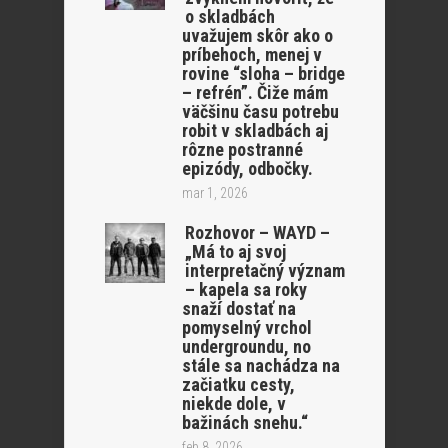
o skladbách
uvažujem skôr ako o
príbehoch, menej v
rovine “sloha – bridge
– refrén”. Čiže mám
väčšinu času potrebu
robit v skladbách aj
rôzne postranné
epizódy, odbočky.
mar 1, 2026
Rozhovor – WAYD –
„Má to aj svoj
interpretačný význam
– kapela sa roky
snaží dostať na
pomyselný vrchol
undergroundu, no
stále sa nachádza na
začiatku cesty,
niekde dole, v
bažinách snehu.“
feb 8, 2026