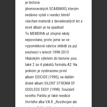
je historie
jihomoravských SCABBARD, kterým
nedávno vyšel v reedici téměř
všechen materiál z devadesátých let a
nové album je na spadnutí.
To MEMORIA už zřejmě nikdy
nepovstane, proto jsme se ve
vzpomínkové rubrice ohlédli za její
existencí v letech 1998-2013.
Hlubokým výletem do historie jsou
také 2 ze 4 plakátů formátu A2. Na
jednom je vyobrazeno první
album DEICIDE (1990), na dalším
druhé album SILENT STREAM OF
GODLESS EEGY (1998). Součástí
nového Pařátu je také reedice
čtvrtého alba V.A.R. „Rozdvojen ale