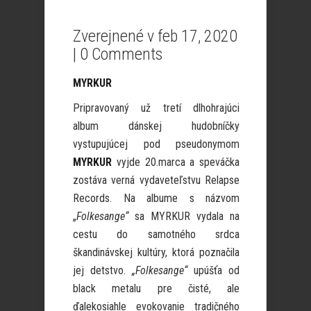
Zverejnené v feb 17, 2020
|
0 Comments
MYRKUR
Pripravovaný už tretí dlhohrajúci
album dánskej hudobníčky
vystupujúcej pod pseudonymom
MYRKUR
vyjde 20.marca a speváčka
zostáva verná vydaveteľstvu Relapse
Records. Na albume s názvom
„
Folkesange“
sa MYRKUR vydala na
cestu do samotného srdca
škandinávskej kultúry, ktorá poznačila
jej detstvo.
„Folkesange“
upúšťa od
black metalu pre čisté, ale
ďalekosiahle evokovanie tradičného