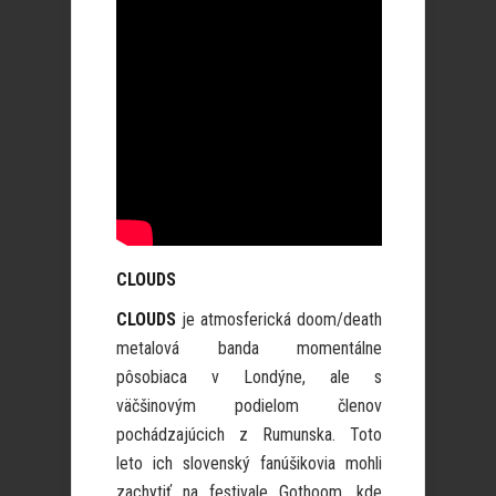
CLOUDS
CLOUDS
je atmosferická doom/death
metalová banda momentálne
pôsobiaca v Londýne, ale s
väčšinovým podielom členov
pochádzajúcich z Rumunska. Toto
leto ich slovenský fanúšikovia mohli
zachytiť na festivale Gothoom, kde