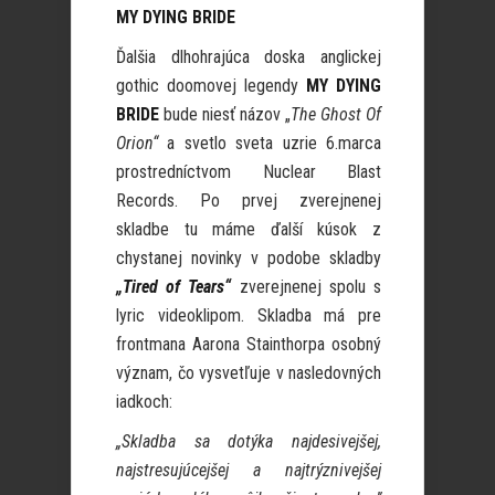
MY DYING BRIDE
Ďalšia dlhohrajúca doska anglickej
gothic doomovej legendy
MY DYING
BRIDE
bude niesť názov „
The Ghost Of
Orion“
a svetlo sveta uzrie 6.marca
prostredníctvom Nuclear Blast
Records. Po prvej zverejnenej
skladbe tu máme ďalší kúsok z
chystanej novinky v podobe skladby
„Tired of Tears“
zverejnenej spolu s
lyric videoklipom. Skladba má pre
frontmana Aarona Stainthorpa osobný
význam, čo vysvetľuje v nasledovných
iadkoch:
„Skladba sa dotýka najdesivejšej,
najstresujúcejšej a najtrýznivejšej