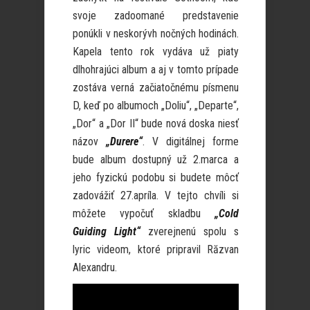
svoje zadoomané predstavenie
ponúkli v neskorývh nočných hodinách.
Kapela tento rok vydáva už piaty
dlhohrajúci album a aj v tomto prípade
zostáva verná začiatočnému písmenu
D, keď po albumoch „Doliu“, „Departe“,
„Dor“ a „Dor II“ bude nová doska niesť
názov
„Durere“
. V digitálnej forme
bude album dostupný už 2.marca a
jeho fyzickú podobu si budete môcť
zadovážiť 27.apríla. V tejto chvíli si
môžete vypočuť skladbu
„Cold
Guiding Light“
zverejnenú spolu s
lyric videom, ktoré pripravil Răzvan
Alexandru.