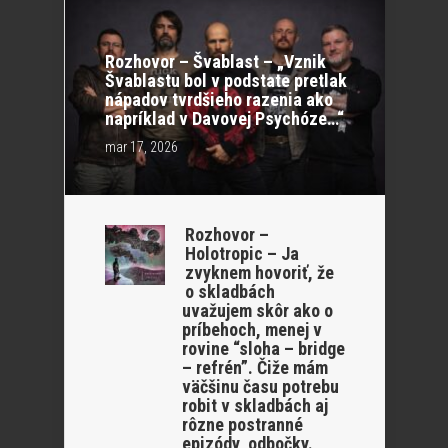
Rozhovor – Švablast – „Vznik
Švablastu bol v podstate pretlak
nápadov tvrdšieho razenia ako
napríklad v Davovej Psychóze…“
mar 17, 2026
Rozhovor –
Holotropic – Ja
zvyknem hovoriť, že
o skladbách
uvažujem skôr ako o
príbehoch, menej v
rovine “sloha – bridge
– refrén”. Čiže mám
väčšinu času potrebu
robit v skladbách aj
rôzne postranné
epizódy, odbočky.