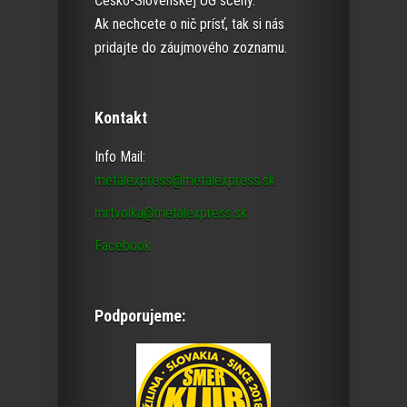
Česko-Slovenskej UG scény.
Ak nechcete o nič prísť, tak si nás
pridajte do záujmového zoznamu.
Kontakt
Info Mail:
metalexpress@metalexpress.sk
mrtvolka@metalexpress.sk
Facebook
Podporujeme: