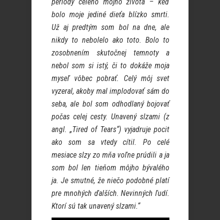
periódy celého môjho života – keď
bolo moje jediné dieťa blízko smrti.
Už aj predtým som bol na dne, ale
nikdy to nebolelo ako toto. Bolo to
zosobnením skutočnej temnoty a
nebol som si istý, či to dokáže moja
myseľ vôbec pobrať. Celý môj svet
vyzeral, akoby mal implodovať sám do
seba, ale bol som odhodlaný bojovať
počas celej cesty. Unavený slzami (z
angl. „Tired of Tears“) vyjadruje pocit
ako som sa vtedy cítil. Po celé
mesiace slzy zo mňa voľne prúdili a ja
som bol len tieňom môjho bývalého
ja. Je smutné, že niečo podobné platí
pre mnohých ďalších. Nevinných ľudí.
Ktorí sú tak unavený slzami.“