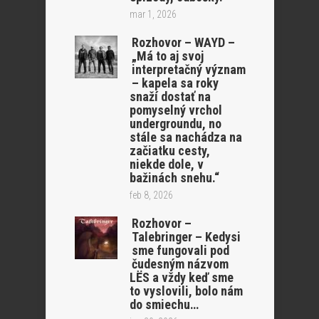
mar 1, 2026
Rozhovor – WAYD –
„Má to aj svoj
interpretačný význam
– kapela sa roky
snaží dostať na
pomyselný vrchol
undergroundu, no
stále sa nachádza na
začiatku cesty,
niekde dole, v
bažinách snehu.“
feb 8, 2026
Rozhovor –
Talebringer – Kedysi
sme fungovali pod
čudesným názvom
LËS a vždy keď sme
to vyslovili, bolo nám
do smiechu…