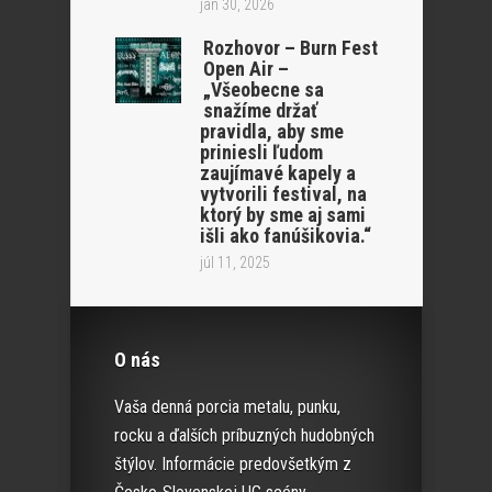
jan 30, 2026
Rozhovor – Burn Fest
Open Air –
„Všeobecne sa
snažíme držať
pravidla, aby sme
priniesli ľudom
zaujímavé kapely a
vytvorili festival, na
ktorý by sme aj sami
išli ako fanúšikovia.“
júl 11, 2025
O nás
Vaša denná porcia metalu, punku,
rocku a ďalších príbuzných hudobných
štýlov. Informácie predovšetkým z