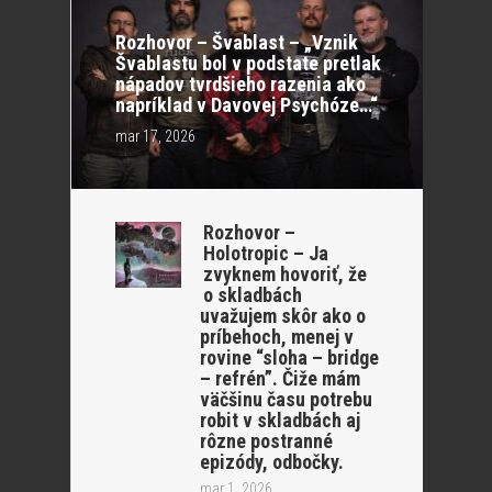
Rozhovor – Švablast – „Vznik
Švablastu bol v podstate pretlak
nápadov tvrdšieho razenia ako
napríklad v Davovej Psychóze…“
mar 17, 2026
Rozhovor –
Holotropic – Ja
zvyknem hovoriť, že
o skladbách
uvažujem skôr ako o
príbehoch, menej v
rovine “sloha – bridge
– refrén”. Čiže mám
väčšinu času potrebu
robit v skladbách aj
rôzne postranné
epizódy, odbočky.
mar 1, 2026