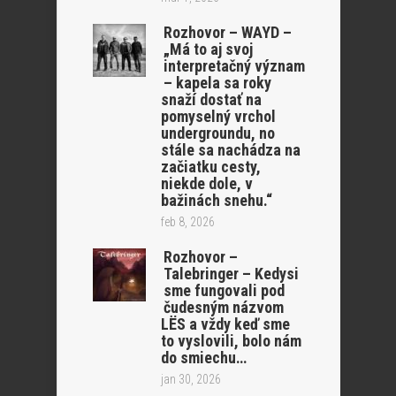
Rozhovor – WAYD –
„Má to aj svoj
interpretačný význam
– kapela sa roky
snaží dostať na
pomyselný vrchol
undergroundu, no
stále sa nachádza na
začiatku cesty,
niekde dole, v
bažinách snehu.“
feb 8, 2026
Rozhovor –
Talebringer – Kedysi
sme fungovali pod
čudesným názvom
LËS a vždy keď sme
to vyslovili, bolo nám
do smiechu…
jan 30, 2026