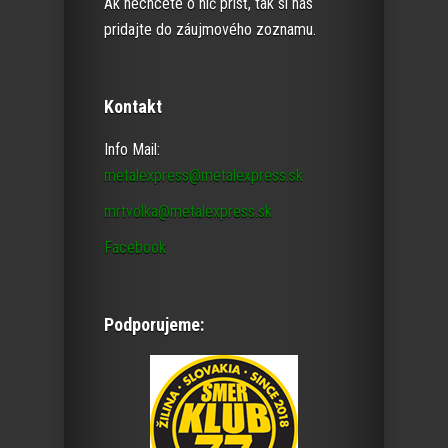
Ak nechcete o nič prísť, tak si nás
pridajte do záujmového zoznamu.
Kontakt
Info Mail:
metalexpress@metalexpress.sk
mrtvolka@metalexpress.sk
Facebook
Podporujeme: