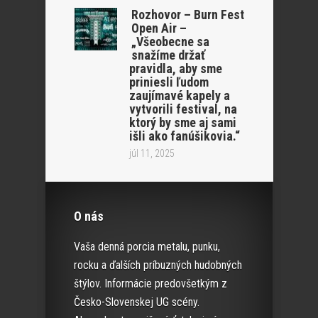
Rozhovor – Burn Fest
Open Air –
„Všeobecne sa
snažíme držať
pravidla, aby sme
priniesli ľudom
zaujímavé kapely a
vytvorili festival, na
ktorý by sme aj sami
išli ako fanúšikovia.“
júl 11, 2025
O nás
Vaša denná porcia metalu, punku,
rocku a ďalších príbuzných hudobných
štýlov. Informácie predovšetkým z
Česko-Slovenskej UG scény.