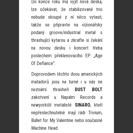
Do konce roku má vyjít nová deska,
lze očekávat, že stabilizované trio
nebude skoupé z ní něco vytasit,
takže se připravte na vizionářsky
podaný groove/industrial metal s
thrashující kytarou a zkraťte si čekání
na novou desku i koncert třeba
poslechem překlenovacího EP „Age
Of Defiance”.
Doprovodem těchto dvou amerických
matadorů jsou na turné i u nás ne
neznámí thrasheři
DUST BOLT
zakotvení u Napalm Records a
newyorkští metalisté
SINARO
, kteří
nepřeslechnutelně mají rádi Trivium,
Bullet for My Valentine nebo současné
Machine Head.