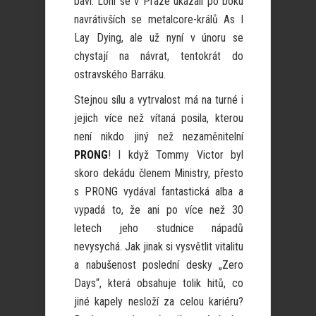
baví. Loni se v Praze ukázali po boku
navrátivších se metalcore-králů As I
Lay Dying, ale už nyní v únoru se
chystají na návrat, tentokrát do
ostravského Barráku.
Stejnou sílu a vytrvalost má na turné i
jejich více než vítaná posila, kterou
není nikdo jiný než nezaměnitelní
PRONG
! I když Tommy Victor byl
skoro dekádu členem Ministry, přesto
s PRONG vydával fantastická alba a
vypadá to, že ani po více než 30
letech jeho studnice nápadů
nevysychá. Jak jinak si vysvětlit vitalitu
a nabušenost poslední desky „Zero
Days“, která obsahuje tolik hitů, co
jiné kapely nesloží za celou kariéru?