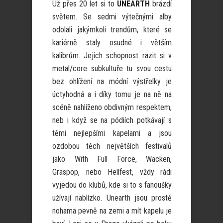
Už přes 20 let si to
UNEARTH
brázdí
světem. Se sedmi výtečnými alby
odolali jakýmkoli trendům, které se
kariérně staly osudné i větším
kalibrům. Jejich schopnost razit si v
metal/core subkultuře tu svou cestu
bez ohlížení na módní výstřelky je
úctyhodná a i díky tomu je na ně na
scéně nahlíženo obdivným respektem,
neb i když se na pódiích potkávají s
těmi nejlepšími kapelami a jsou
ozdobou těch největších festivalů
jako With Full Force, Wacken,
Graspop, nebo Hellfest, vždy rádi
vyjedou do klubů, kde si to s fanoušky
užívají nablízko. Unearth jsou prostě
nohama pevně na zemi a mít kapelu je