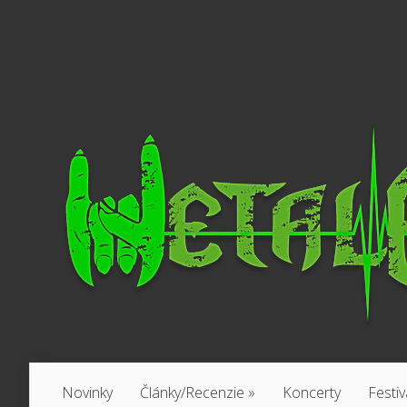
Novinky
Články/Recenzie
»
Koncerty
Festiv