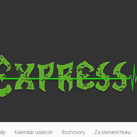
aly
Kalendár udalostí
Rozhovory
Za stenami hluku