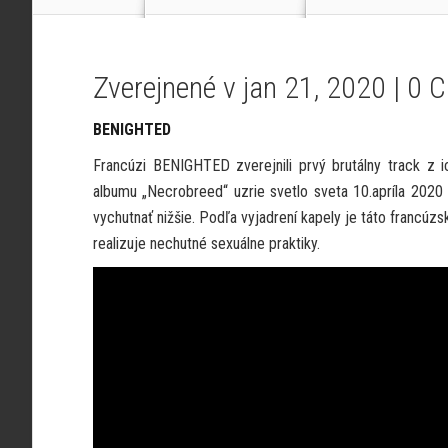
Zverejnené v jan 21, 2020 |
0 
BENIGHTED
Francúzi BENIGHTED zverejnili prvý brutálny track z 
albumu „Necrobreed“ uzrie svetlo sveta 10.apríla 2020
vychutnať nižšie. Podľa vyjadrení kapely je táto francúzs
realizuje nechutné sexuálne praktiky.