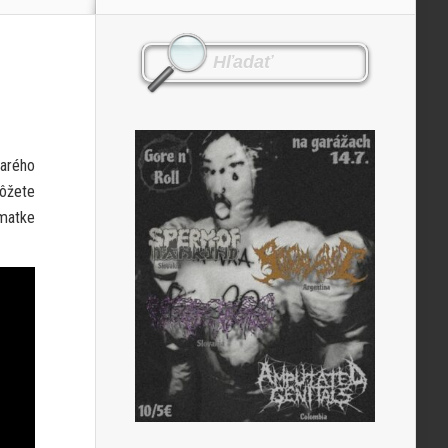
tarého
môžete
 matke