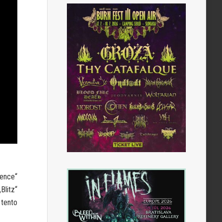
ence“
Blitz“
 tento