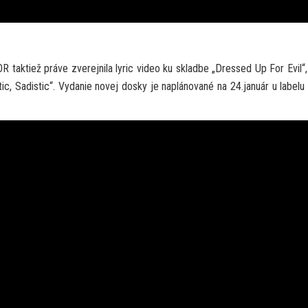
aktiež práve zverejnila lyric video ku skladbe „Dressed Up For Evil“,
c, Sadistic“. Vydanie novej dosky je naplánované na 24.január u labelu 