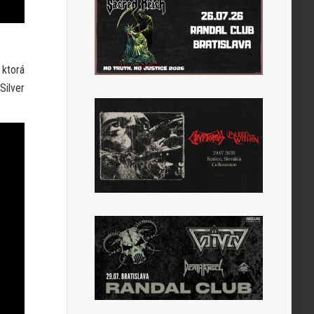
 ktorá
Silver