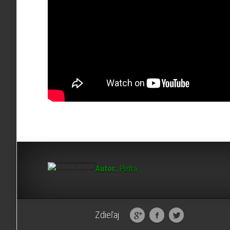
Autor:
Petra
Zdieľaj