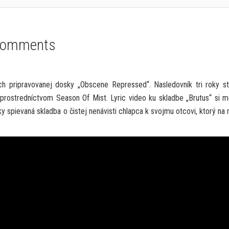
Comments
ich pripravovanej dosky „Obscene Repressed“. Nasledovník tri roky s
 prostredníctvom Season Of Mist. Lyric video ku skladbe „Brutus“ si 
ky spievaná skladba o čistej nenávisti chlapca k svojmu otcovi, ktorý na