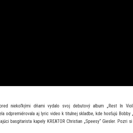
d niekoľkými dňami vydalo svoj debutový album „Rest In Viol
 odpremiérovala aj lyric video k titulnej skladbe, kde hosťujú Bobby „
júci basgitarista kapely KREATOR Christian „Speesy“ Giesler. Pozri si