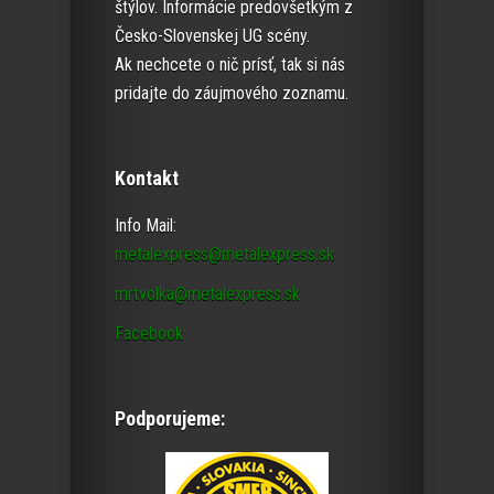
štýlov. Informácie predovšetkým z
Česko-Slovenskej UG scény.
Ak nechcete o nič prísť, tak si nás
pridajte do záujmového zoznamu.
Kontakt
Info Mail:
metalexpress@metalexpress.sk
mrtvolka@metalexpress.sk
Facebook
Podporujeme: