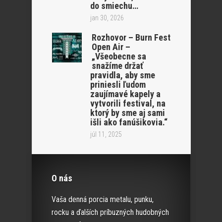
do smiechu…
jan 30, 2026
Rozhovor – Burn Fest
Open Air –
„Všeobecne sa
snažíme držať
pravidla, aby sme
priniesli ľudom
zaujímavé kapely a
vytvorili festival, na
ktorý by sme aj sami
išli ako fanúšikovia.“
júl 11, 2025
O nás
Vaša denná porcia metalu, punku,
rocku a ďalších príbuzných hudobných