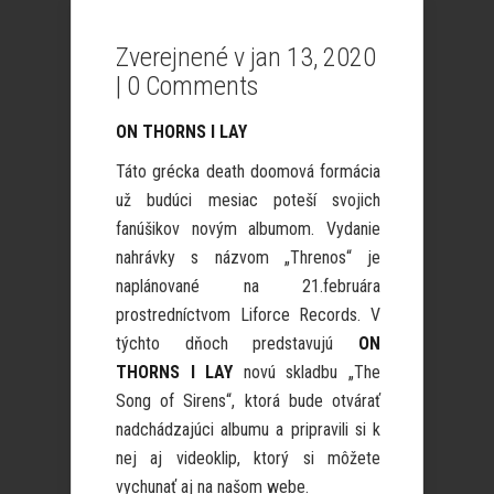
Zverejnené v jan 13, 2020
|
0 Comments
ON THORNS I LAY
Táto grécka death doomová formácia
už budúci mesiac poteší svojich
fanúšikov novým albumom. Vydanie
nahrávky s názvom „Threnos“ je
naplánované na 21.februára
prostredníctvom Liforce Records. V
týchto dňoch predstavujú
ON
THORNS I LAY
novú skladbu „The
Song of Sirens“, ktorá bude otvárať
nadchádzajúci albumu a pripravili si k
nej aj videoklip, ktorý si môžete
vychunať aj na našom webe.