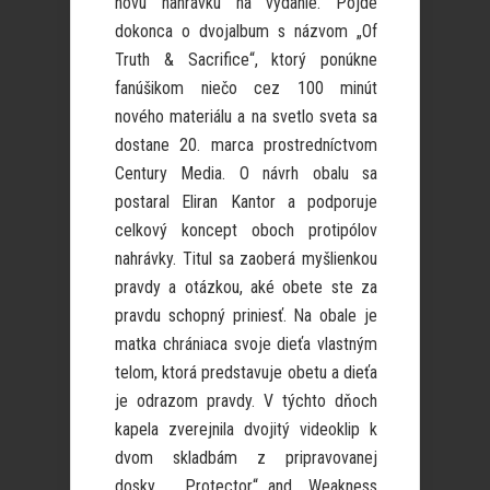
novú nahrávku na vydanie. Pôjde
dokonca o dvojalbum s názvom „Of
Truth & Sacrifice“, ktorý ponúkne
fanúšikom niečo cez 100 minút
nového materiálu a na svetlo sveta sa
dostane 20. marca prostredníctvom
Century Media. O návrh obalu sa
postaral Eliran Kantor a podporuje
celkový koncept oboch protipólov
nahrávky. Titul sa zaoberá myšlienkou
pravdy a otázkou, aké obete ste za
pravdu schopný priniesť. Na obale je
matka chrániaca svoje dieťa vlastným
telom, ktorá predstavuje obetu a dieťa
je odrazom pravdy. V týchto dňoch
kapela zverejnila dvojitý videoklip k
dvom skladbám z pripravovanej
dosky, „Protector“ and „Weakness