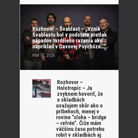
Rozhovor – Švablast – „Vznik
Švablastu bol v podstate pretlak
nápadov tvrdšieho razenia ako
napríklad v Davovej Psychóze…“
mar 17, 2026
Rozhovor –
Holotropic – Ja
zvyknem hovoriť, že
o skladbách
uvažujem skôr ako o
príbehoch, menej v
rovine “sloha – bridge
– refrén”. Čiže mám
väčšinu času potrebu
robit v skladbách aj