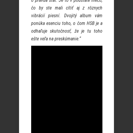
o pravda stáť. Je to v podstate niečo,
čo by ste mali cítiť aj z rôznych
vibrácií piesní. Dvojitý album vám
ponúka esenciu toho, o čom HSB je a
odhaľuje skutočnosť, že je tu toho
ešte veľa na preskúmanie.“