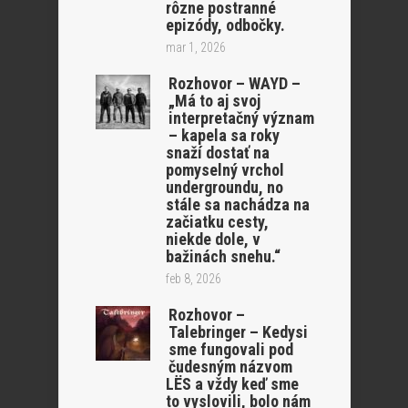
rôzne postranné
epizódy, odbočky.
mar 1, 2026
Rozhovor – WAYD –
„Má to aj svoj
interpretačný význam
– kapela sa roky
snaží dostať na
pomyselný vrchol
undergroundu, no
stále sa nachádza na
začiatku cesty,
niekde dole, v
bažinách snehu.“
feb 8, 2026
Rozhovor –
Talebringer – Kedysi
sme fungovali pod
čudesným názvom
LËS a vždy keď sme
to vyslovili, bolo nám