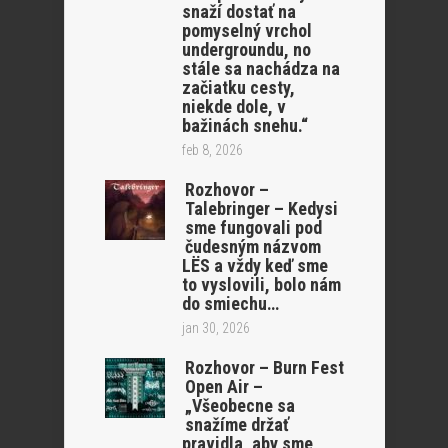
snaží dostať na
pomyselný vrchol
undergroundu, no
stále sa nachádza na
začiatku cesty,
niekde dole, v
bažinách snehu.“
feb 8, 2026
Rozhovor –
Talebringer – Kedysi
sme fungovali pod
čudesným názvom
LËS a vždy keď sme
to vyslovili, bolo nám
do smiechu…
jan 30, 2026
Rozhovor – Burn Fest
Open Air –
„Všeobecne sa
snažíme držať
pravidla, aby sme