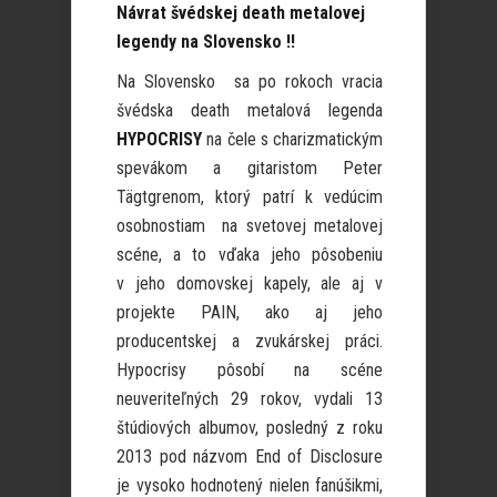
Návrat švédskej death metalovej
legendy na Slovensko !!
Na Slovensko sa po rokoch vracia
švédska death metalová legenda
HYPOCRISY
na čele s charizmatickým
spevákom a gitaristom Peter
Tägtgrenom, ktorý patrí k vedúcim
osobnostiam na svetovej metalovej
scéne, a to vďaka jeho pôsobeniu
v jeho domovskej kapely, ale aj v
projekte PAIN, ako aj jeho
producentskej a zvukárskej práci.
Hypocrisy pôsobí na scéne
neuveriteľných 29 rokov, vydali 13
štúdiových albumov, posledný z roku
2013 pod názvom End of Disclosure
je vysoko hodnotený nielen fanúšikmi,