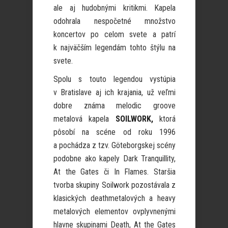
ale aj hudobnými kritikmi. Kapela
odohrala nespočetné množstvo
koncertov po celom svete a patrí
k najväčším legendám tohto štýlu na
svete.
Spolu s touto legendou vystúpia
v Bratislave aj ich krajania, už veľmi
dobre známa melodic groove
metalová kapela
SOILWORK,
ktorá
pôsobí na scéne od roku 1996
a pochádza z tzv. Göteborgskej scény
podobne ako kapely Dark Tranquillity,
At the Gates či In Flames. Staršia
tvorba skupiny Soilwork pozostávala z
klasických deathmetalových a heavy
metalových elementov ovplyvnenými
hlavne skupinami Death, At the Gates