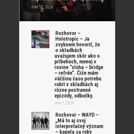
mar 17, 2026
Rozhovor –
Holotropic – Ja
zvyknem hovoriť, že
o skladbách
uvažujem skôr ako o
príbehoch, menej v
rovine “sloha – bridge
– refrén”. Čiže mám
väčšinu času potrebu
robit v skladbách aj
rôzne postranné
epizódy, odbočky.
mar 1, 2026
Rozhovor – WAYD –
„Má to aj svoj
interpretačný význam
– kapela sa roky