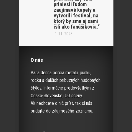
priniesli ľudom
zaujímavé kapely a
vytvorili festival, na
ktorý by sme aj sami
išli ako fanúšikovia.“
júl 11, 2025
O nás
Vaša denná porcia metalu, punku,
rocku a ďalších príbuzných hudobných
štýlov. Informácie predovšetkým z
Česko-Slovenskej UG scény.
Ak nechcete o nič prísť, tak si nás
pridajte do záujmového zoznamu.