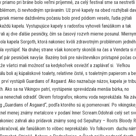
 priamo pri bráne bolo veľmi príjemné, za celý festival sme sa nestretli
blémom, či nevhodným správaním. Už prvé kapely na obed rozhýbali da
apriek mierne daždivému počasiu bolo pred pódiom veselo, ľudia pýtali
 každú kapelu. Vystupujúce kapely s radosťou vyhoveli fanúšikom a tak
ali aj dve ďalšie pesničky, čím sa časový rozvrh mierne posunul. Mierny
ola kapela Sorgoth, ktorá nakoniec kvôli zdravotným problémom jedné
a vystúpiť. Na druhej strane však koncerty skončili na čas a Vendeta si
ať pár pesničiek navyše. Bazény boli pre návštevníkov prístupné počas c
akže všetci mali možnosť sa kedykoľvek osviežiť a zaplávať si. Veľkou
lu boli aj kúpaliskové toalety, relatívne čisté, s toaletným papierom a b
prví vystúpili Guardians of Asgaard. Ako naznačuje názov, kapela je trib
. Ako sa na Vikingov patrí, vystúpenie sprevádzala menšia búrka, no
 sa nenechali odradiť. Okrem fotografov, nikomu voda neprekážala. Na zá
ng „Guardians of Asgaard“, podľa ktorého sú aj pomenovaní. Po vikingske
znel menej známy metalcore v podaní Inner Scream.Odohrali celý set sv
nakoniec zahrali ako prídavok známy song od Sepultury – Roots Bloody R
okračoval, ale fanúšikom to vôbec neprekážalo. Vo folkovom duchu ná