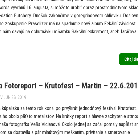
ords vyvrhnú 16. augusta, si môžete urobiť obraz prostredníctvom skla
edation Butchery. Dnešok zakončíme v goregrindovom chlieviku. Doslovn
ne zoskupenie Praselizer má na spadnutie nový album Fekální závislost.
o nám dávajú na ochutnávku mňamku Sakrální exkrement, aneb farářova
..
Čítaj ď
a Fotoreport – Krutofest – Martin – 22.6.20
V JÚN 28, 2019
 kúpalisku sa tento rok konal po prvýkrát jednodňový festival Krutofest.
a ho okolo päťsto metalistov. Na krátky report a hlavne zachytenie atmo
naša fotografka Veňa Vicianová. Okolo jednej sa začal pomaly napĺňať ar
 som sa dostavila s pár minútovým meškaním, privítanie a smerovanie