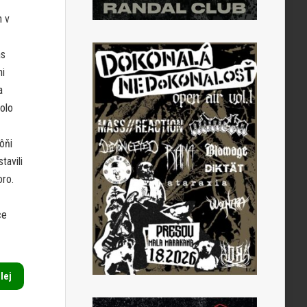
n v
as
ni
a
bolo
ôňi
tavili
oro.
ce
alej