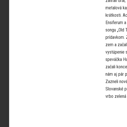
zahrali Grai
metalová ka
krátkosti. A
Ensiferum a 
songu „Old T
prídavkom. Z
zem a začali
vystúpenie 
speváčka Han
začali konce
nám aj pár p
Zazneli nové
Slovanské p
vrbo zelená