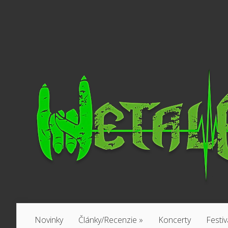
Novinky
Články/Recenzie
»
Koncerty
Festiv