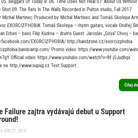
er 05. Beggars Of Today B: 06. Time Does Not Heal 07. About Us Without
 Shot 09. The Rats In The Walls Recorded in Pulton studio, Fall 2017
 Michal Martinec Produced by Michal Martinec and Tomáš Skořepa Ar
vor EXORCIZPHOBIA: Tomáš Skořepa – rhytm guitars, vocals Ondřej Ší
Jan Erben – bass Filip Kudrna – drums Guest: Jaroslav „Goya“ Chvoj – ba
w.facebook.com/EXORCIZPHOBIA/ http://bandzone.cz/exorcizphobia
rcizphobia.bandcamp.com/ Promo video: https://www.youtube.com/wat
gY Official video: https://www.youtube.com/watch?v=8f-j5Judhqs
e na: http://www.supug.cz Text Support...
Čítaj ď
 Failure zajtra vydávajú debut u Support
round!
V JÚN 27, 2019