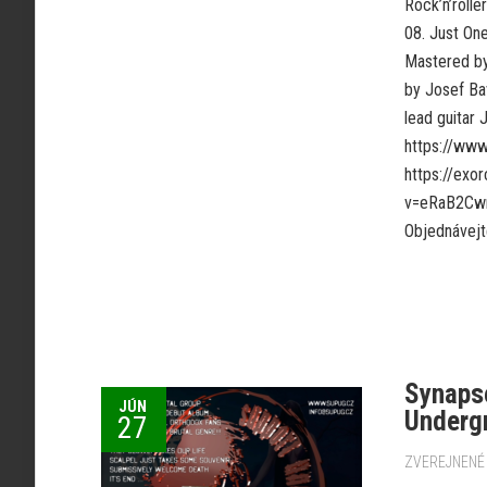
Rock’n’roll
08. Just One
Mastered by
by Josef Ba
lead guitar 
https://ww
https://exo
v=eRaB2Cwn7
Objednávejt
Synapse
JÚN
Underg
27
ZVEREJNENÉ 