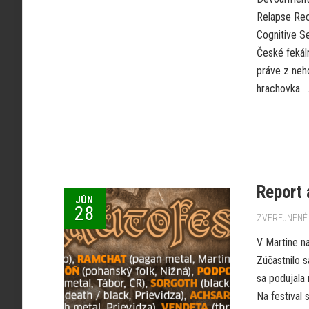
Relapse Rec
Cognitive S
České fekál
práve z neh
hrachovka. .
Report 
JÚN
28
ZVEREJNENÉ 
V Martine na
Zúčastnilo s
sa podujala 
Na festival