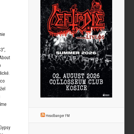
nie
3“,
„About
o
lické.
 co
žel
i
címe
Headbanger FM
 Gypsy