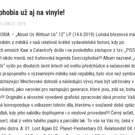
phobia už aj na vinyle!
V JÚN 27, 2019
IA. – „About Us Without Us“ 12“ LP (14.6.2019) Loňská březnová má
jedním z milníků v naši relativně krátké vydavatelské historii, kdy po
h emisích Kaar a Catastrofy došlo i na posledního zástupce z tzv. „PISS
l nikdo menší, než trutnovská legenda Exorcizphobia!!! Album nazvané 
Us“ vyšlo po dlouhých šesti letech od svého předchůdce a načasování d
e propojeného s významnými milníky naší republiky, bylo více než symbo
edcházející Mnichovské dohodě a následující vývoj musí být udržovány v
vědomí, jako varování pro nastupující generace, které jsou, zdá se, bohu
!!! Originální a skvostně vyvedené grafické zpracování dává prostor Vaš
plně koresponduje s odkazem tohoto díla, kterému v současné době splá
dluh, kdy jeho nabídku doplňujeme i o vinylové provedení!!! Černý asfalt,
nsert, obal z velmi tuhého papíru a parciální lak. To vše na Vás mj. čeká v
ho distra. A: 01. Lost Again 02. Planet-Penitentiary 03. Relationshit 04.