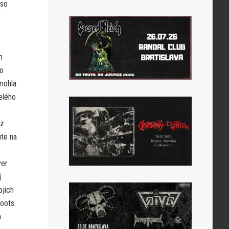
 so
v
m
ho
 mohla
elého
ez
ute na
ver
j
ojich
oots.
m