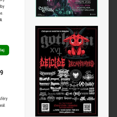
dby
e.
 A
alej
19
sféry
eál.