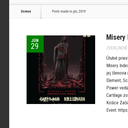
Domov
Posts made in jún, 2019
Misery 
JÚN
29
ZVEREJNENÉ 
Útulné pries
Misery Index
jej členovia
Element, Sc
Power vedú 
Cartilage zo
Košice Zači
Event: htt