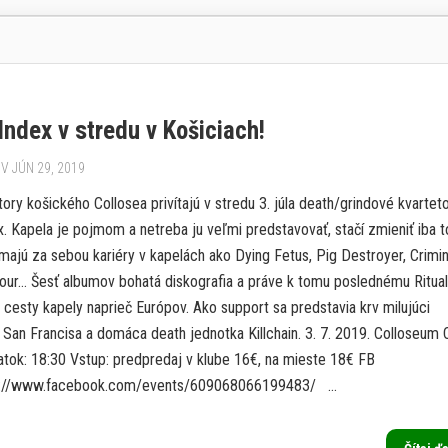
Index v stredu v Košiciach!
V JÚN 29, 2019
tory košického Collosea privítajú v stredu 3. júla death/grindové kvartet
. Kapela je pojmom a netreba ju veľmi predstavovať, stačí zmieniť iba t
 majú za sebou kariéry v kapelách ako Dying Fetus, Pig Destroyer, Crimin
our… Šesť albumov bohatá diskografia a práve k tomu poslednému Ritual
cesty kapely naprieč Európov. Ako support sa predstavia krv milujúci
 San Francisa a domáca death jednotka Killchain. 3. 7. 2019. Colloseum 
atok: 18:30 Vstup: predpredaj v klube 16€, na mieste 18€ FB
ps://www.facebook.com/events/609068066199483/ ...