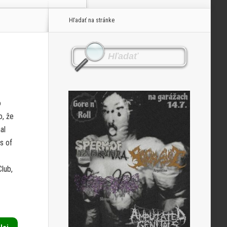
Hľadať na stránke
o
o, že
al
s of
Club,