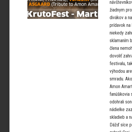
návštevníkov
žiadnym pro
divákov a n
prídavok na
niekedy zahr
sklamaním b
člena nemohl
dovoliť zahr
festivalu, t
výhodou areá
smradu. Ako 
Amon Amarth
fanúšikovia
odohrali so
nádielke za
skladieb a 
Dážď síce p