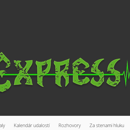
aly
Kalendár udalostí
Rozhovory
Za stenami hluku