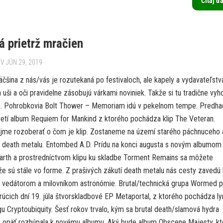
Čítaj ď
á prietrž mračien
V JÚN 29, 2019
väčšina z nás/vás je rozutekaná po festivaloch, ale kapely a vydavateľstv
 uši a oči pravidelne zásobujú várkami noviniek. Takže si tu tradične v
h. Pohrobkovia Bolt Thower – Memoriam idú v pekelnom tempe. Predha
retí album Requiem for Mankind z ktorého pochádza klip The Veteran.
jme rozoberať o čom je klip. Zostaneme na území starého páchnuceho 
 death metalu. Entombed A.D. Prídu na konci augusta s novým albumom
arth a prostredníctvom klipu ku skladbe Torment Remains sa môžete
že sú stále vo forme. Z prašivých zákutí death metalu nás cesty zavedú 
 vedátorom a milovníkom astronómie. Brutal/technická grupa Wormed p
úcich dní 19. júla štvorskladbové EP Metaportal, z ktorého pochádza ly
u Cryptoubiquity. Šesť rokov trvalo, kým sa brutal death/slamová hydra
opäť rozhúpala k novému albumu. Aký bude album Obscene Majesty, kt