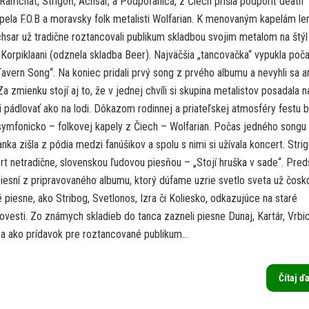
, Ramchat, Strigôň, Achsar, a Podpoľanica, z Čiech prišla podporiť death
pela F.O.B a moravsky folk metalisti Wolfarian. K menovaným kapelám le
chsar už tradične roztancovali publikum skladbou svojim metalom na štýl
Korpiklaani (odznela skladba Beer). Najväčšia „tancovačka“ vypukla poč
avern Song“. Na koniec pridali prvý song z prvého albumu a nevyhli sa a
a zmienku stojí aj to, že v jednej chvíli si skupina metalistov posadala n
 pádlovať ako na lodi. Dôkazom rodinnej a priateľskej atmosféry festu 
symfonicko – folkovej kapely z Čiech – Wolfarian. Počas jedného songu
ka zišla z pódia medzi fanúšikov a spolu s nimi si užívala koncert. Strig
rt netradične, slovenskou ľudovou piesňou – „Stojí hruška v sade“. Preds
iesní z pripravovaného albumu, ktorý dúfame uzrie svetlo sveta už čosk
 piesne, ako Stribog, Svetlonos, Izra či Koliesko, odkazujúce na staré
ovesti. Zo známych skladieb do tanca zazneli piesne Dunaj, Kartár, Vrbi
 a ako prídavok pre roztancované publikum...
Čítaj ď