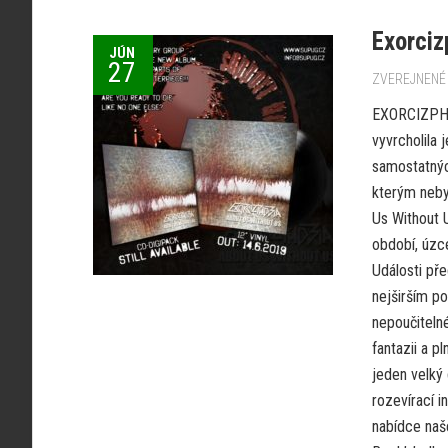
Exorciz
JÚN
27
ZVEREJNENÉ 
EXORCIZPHOB
vyvrcholila 
samostatnýc
kterým neby
Us Without 
období, úzc
Události př
nejširším po
nepoučitelné
fantazii a 
jeden velký 
rozevírací i
nabídce naše