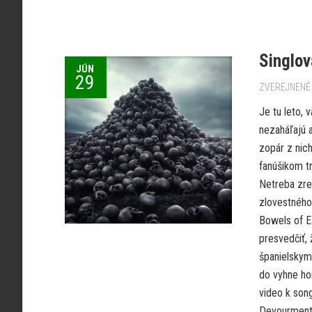
Singlov
JÚN
29
ZVEREJNENÉ 
Je tu leto, 
nezaháľajú a
zopár z nic
fanúšikom t
Netreba zre
zlovestného
Bowels of E
presvedčiť, 
španielskym
do vyhne hor
video k song
Devourment 