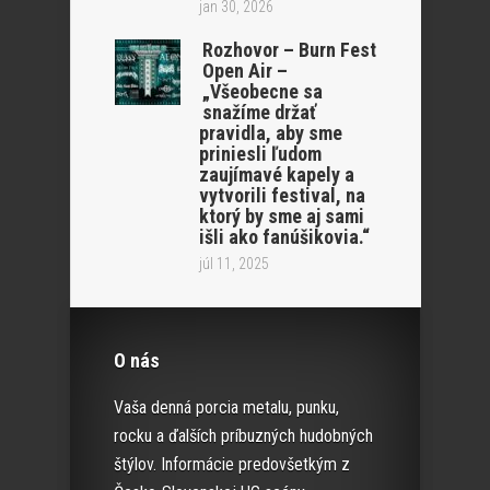
jan 30, 2026
Rozhovor – Burn Fest
Open Air –
„Všeobecne sa
snažíme držať
pravidla, aby sme
priniesli ľudom
zaujímavé kapely a
vytvorili festival, na
ktorý by sme aj sami
išli ako fanúšikovia.“
júl 11, 2025
O nás
Vaša denná porcia metalu, punku,
rocku a ďalších príbuzných hudobných
štýlov. Informácie predovšetkým z