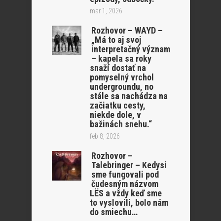
mar 1, 2026
Rozhovor – WAYD –
„Má to aj svoj
interpretačný význam
– kapela sa roky
snaží dostať na
pomyselný vrchol
undergroundu, no
stále sa nachádza na
začiatku cesty,
niekde dole, v
bažinách snehu.“
feb 8, 2026
Rozhovor –
Talebringer – Kedysi
sme fungovali pod
čudesným názvom
LËS a vždy keď sme
to vyslovili, bolo nám
do smiechu…