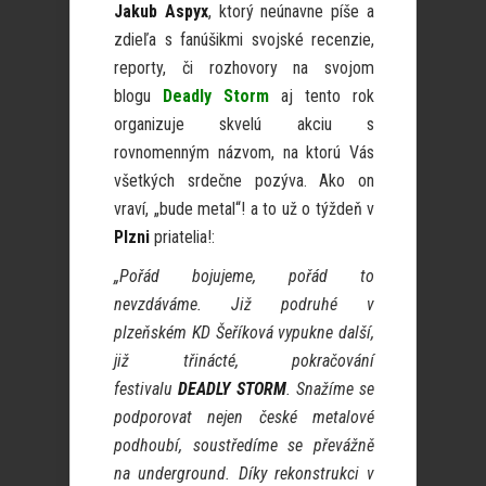
Jakub Aspyx
, ktorý neúnavne píše a
zdieľa s fanúšikmi svojské recenzie,
reporty, či rozhovory na svojom
blogu
Deadly Storm
aj tento rok
organizuje skvelú akciu s
rovnomenným názvom, na ktorú Vás
všetkých srdečne pozýva. Ako on
vraví, „bude metal“! a to už o týždeň v
Plzni
priatelia!:
„Pořád bojujeme, pořád to
nevzdáváme. Již podruhé v
plzeňském KD Šeříková vypukne další,
již třinácté, pokračování
festivalu
DEADLY STORM
. Snažíme se
podporovat nejen české metalové
podhoubí, soustředíme se převážně
na underground. Díky rekonstrukci v