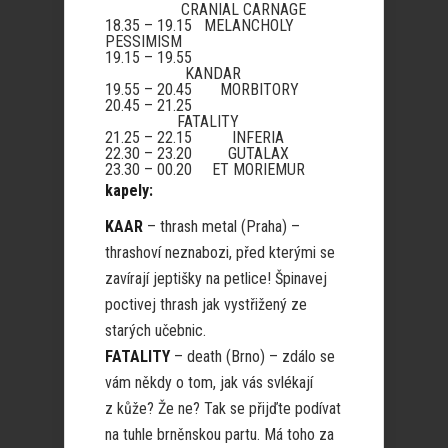
CRANIAL CARNAGE
18.35 – 19.15 MELANCHOLY
PESSIMISM
19.15 – 19.55
KANDAR
19.55 – 20.45 MORBITORY
20.45 – 21.25
FATALITY
21.25 – 22.15 INFERIA
22.30 – 23.20 GUTALAX
23.30 – 00.20 ET MORIEMUR
kapely:
KAAR
– thrash metal (Praha) –
thrashoví neznabozi, před kterými se
zavírají jeptišky na petlice! Špinavej
poctivej thrash jak vystřižený ze
starých učebnic.
FATALITY
– death (Brno) – zdálo se
vám někdy o tom, jak vás svlékají
z kůže? Že ne? Tak se přijďte podívat
na tuhle brněnskou partu. Má toho za