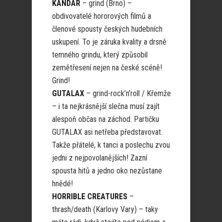
KANDAR
– grind (Brno) –
obdivovatelé hororových filmů a
členové spousty českých hudebních
uskupení. To je záruka kvality a drsně
temného grindu, který způsobil
zemětřesení nejen na české scéně!
Grind!
GUTALAX
– grind-rock’n’roll / Křemže
– i ta nejkrásnější slečna musí zajít
alespoň občas na záchod. Partičku
GUTALAX asi netřeba představovat.
Takže přátelé, k tanci a poslechu zvou
jedni z nejpovolanějších! Zazní
spousta hitů a jedno oko nezůstane
hnědé!
HORRIBLE CREATURES
–
thrash/death (Karlovy Vary) – taky