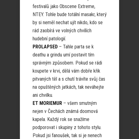
festivalů jako Obscene Extreme,
NTEY. Tohle bude totální masakr, který
by si neměl nechat ujít nikdo, kdo se
rád zaobírá ve volných chvílích
hudební patologií.
PROLAPSED
– Tahle parta se k
deathu a grindu umí postavit tím
správným způsobem. Pokud se rádi
koupete v krvi, dělá vám dobře křik
pitvaných těl a s chutí trávíte svůj čas
na opuštěných jatkách, tak neváhejte
ani chvilku.
ET MORIEMUR
– všem smutným
nejen v Čechách známá doomová
kapela. Každý rok se snažíme
podporovat i skupiny z tohoto stylu.
Pokud jsi fanoušek, tak si je nenech