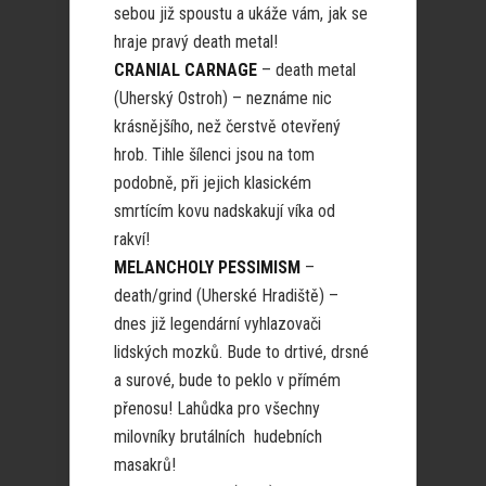
sebou již spoustu a ukáže vám, jak se
hraje pravý death metal!
CRANIAL CARNAGE
– death metal
(Uherský Ostroh) – neznáme nic
krásnějšího, než čerstvě otevřený
hrob. Tihle šílenci jsou na tom
podobně, při jejich klasickém
smrtícím kovu nadskakují víka od
rakví!
MELANCHOLY PESSIMISM
–
death/grind (Uherské Hradiště) –
dnes již legendární vyhlazovači
lidských mozků. Bude to drtivé, drsné
a surové, bude to peklo v přímém
přenosu! Lahůdka pro všechny
milovníky brutálních hudebních
masakrů!