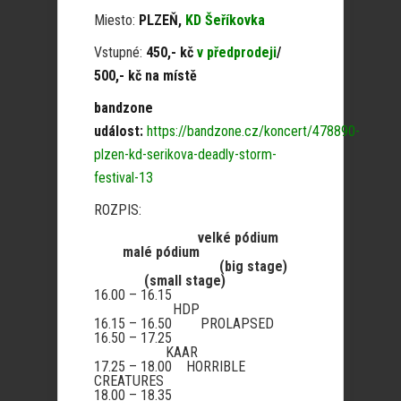
Miesto:
PLZEŇ,
KD Šeříkovka
Vstupné:
450,- kč
v předprodeji
/
500,- kč na místě
bandzone
událost:
https://bandzone.cz/koncert/478890-
plzen-kd-serikova-deadly-storm-
festival-13
ROZPIS:
velké pódium
malé pódium
(big stage)
(small stage)
16.00 – 16.15
HDP
16.15 – 16.50 PROLAPSED
16.50 – 17.25
KAAR
17.25 – 18.00 HORRIBLE
CREATURES
18.00 – 18.35