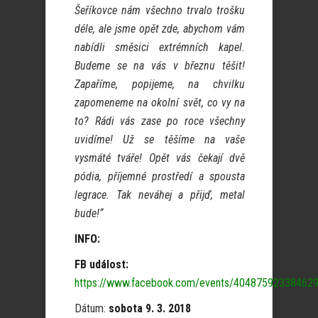
Šeříkovce nám všechno trvalo trošku
déle, ale jsme opět zde, abychom vám
nabídli směsici extrémních kapel.
Budeme se na vás v březnu těšit!
Zapaříme, popijeme, na chvilku
zapomeneme na okolní svět, co vy na
to? Rádi vás zase po roce všechny
uvidíme! Už se těšíme na vaše
vysmáté tváře! Opět vás čekají dvě
pódia, příjemné prostředí a spousta
legrace. Tak neváhej a přijď, metal
bude!“
INFO:
FB událost:
https://www.facebook.com/events/404875923384629
Dátum:
sobota 9. 3. 2018