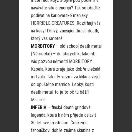
máte rádi, když stojíte pod pódiem a
nasáváte sílu a energii? Tak se přijďte
podívat na karlovarské maniaky
HORRIBLE CREATURES. Roztrhají vás
na kusy! Drtivý, zničující thrash death,
který vás smete!
MORBITORY
– old school death metal
(Německo) – do starých katakomb
vás pozvou němečtí MORBITORY.
Kapela, která zraje jako dobře uleželá
mrtvola. Tak i ty vezmi za kliku a vejdi
do opuštěné márnice. Lebky, kosti,
death metal, to je to oč tu běží!
Masakr!
INFERIA
– finská death grindová
legenda, která k nám přijede oslavit
30 let své existence. Českému
fanouškovi dobře známá skupina z