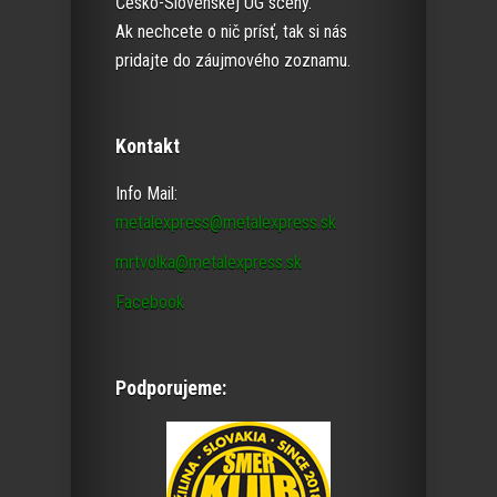
Česko-Slovenskej UG scény.
Ak nechcete o nič prísť, tak si nás
pridajte do záujmového zoznamu.
Kontakt
Info Mail:
metalexpress@metalexpress.sk
mrtvolka@metalexpress.sk
Facebook
Podporujeme: