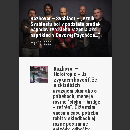
Rozhovor – Švablast – „Vznik
Švablastu bol v podstate pretlak
nápadov tvrdšieho razenia ako
napríklad v Davovej Psychóze…“
mar 17, 2026
Rozhovor –
Holotropic – Ja
zvyknem hovoriť, že
o skladbách
uvažujem skôr ako o
príbehoch, menej v
rovine “sloha – bridge
– refrén”. Čiže mám
väčšinu času potrebu
robit v skladbách aj
rôzne postranné
epizódy, odbočky.