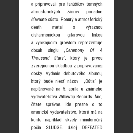
a pripravovali pre fanúšikov temných
atmosferických žánrov poriadne
šťavnaté sústo. Ponurý a atmosferický
death metal s výraznou
disharmonickou gitarovou linkou
a vynikajúcim growlom reprezentuje
obsah singlu
„Ceremony Of A
Thousand Stars“
, ktorý je prvou
zverejnenou skladbou z pripravovanej
dosky. Vydanie debutového albumu,
ktorý bude niesť názov „Oútis“ je
naplánované na 5. apríla u známeho
vydavateľstva Willowtip Records. Áno,
čítate správne. Ide presne o to
americké vydavateľstvo, ktoré má na
konte napríklad skvelý minuloročný
počin SLUDGE, ďalej DEFEATED