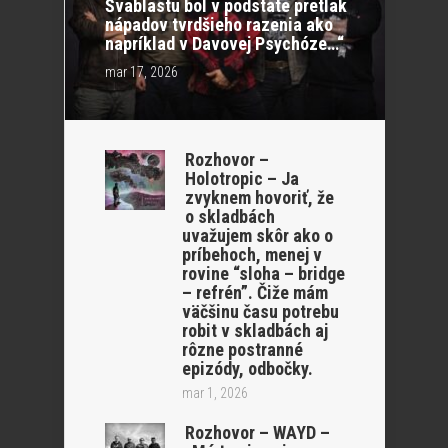
Švablastu bol v podstate pretlak
nápadov tvrdšieho razenia ako
napríklad v Davovej Psychóze…“
mar 17, 2026
Rozhovor –
Holotropic – Ja
zvyknem hovoriť, že
o skladbách
uvažujem skôr ako o
príbehoch, menej v
rovine “sloha – bridge
– refrén”. Čiže mám
väčšinu času potrebu
robit v skladbách aj
rôzne postranné
epizódy, odbočky.
mar 1, 2026
Rozhovor – WAYD –