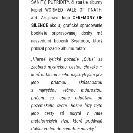
SANITY, PUTRIDITY, či staršie albumy
kapiel WORMED, VALE OF PNATH,
atď. Zaujímavé logo
CEREMONY OF
SILENCE
ako aj grafické spracovanie
bookletu pripravovanej dosky má
nasvedomí bubeník Svjatogor, ktorý
priblížil pozadie albumu takto:
„Hlavné lyrické pozadie „Oútis“ sa
zaoberá mystickou cestou človeka –
konfrontáciou s jeho najskrytejším ja a
jeho priamou skúsenosťou
s najvyššou večnou múdrosťou,
pričom sa úplne odpútava od
pozemského sveta. Rôzne fázy tejto
jeho cesty sú ukryté v rade
metaforických vízií, ktoré pridávajú
ďalšiu vrstvu do samotnej muziky.“