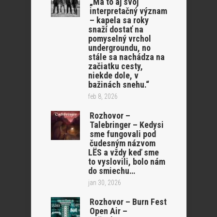
„Má to aj svoj
interpretačný význam
– kapela sa roky
snaží dostať na
pomyselný vrchol
undergroundu, no
stále sa nachádza na
začiatku cesty,
niekde dole, v
bažinách snehu.“
feb 8, 2026
Rozhovor –
Talebringer – Kedysi
sme fungovali pod
čudesným názvom
LËS a vždy keď sme
to vyslovili, bolo nám
do smiechu…
jan 30, 2026
Rozhovor – Burn Fest
Open Air –