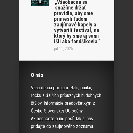
„Všeobecne sa
snažíme držať
pravidla, aby sme
priniesli ľudom
zaujímavé kapely a
vytvorili festival, na
ktorý by sme aj sami
išli ako fanúšikovia.“
júl 11, 2025
O nás
Vaša denná porcia metalu, punku,
rocku a ďalších príbuzných hudobných
štýlov. Informácie predovšetkým z
Česko-Slovenskej UG scény.
Ak nechcete o nič prísť, tak si nás
pridajte do záujmového zoznamu.