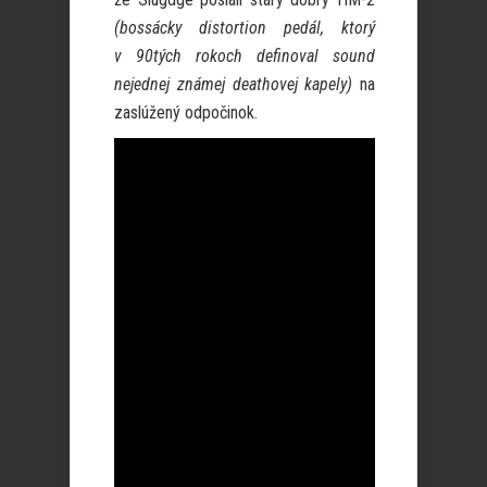
(bossácky distortion pedál, ktorý
v 90tých rokoch definoval sound
nejednej známej deathovej kapely)
na
zaslúžený odpočinok.