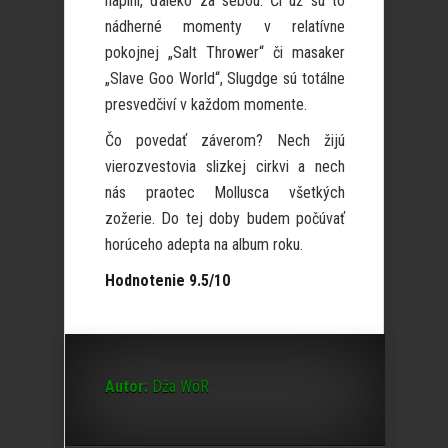
naplní, ďaleko za sebou. Či už sú to
nádherné momenty v relatívne
pokojnej „Salt Thrower“ či masaker
„Slave Goo World“, Slugdge sú totálne
presvedčiví v každom momente.
Čo povedať záverom? Nech žijú
vierozvestovia slizkej cirkvi a nech
nás praotec Mollusca všetkých
zožerie. Do tej doby budem počúvať
horúceho adepta na album roku.
Hodnotenie 9.5/10
Autor:
Dža WöR