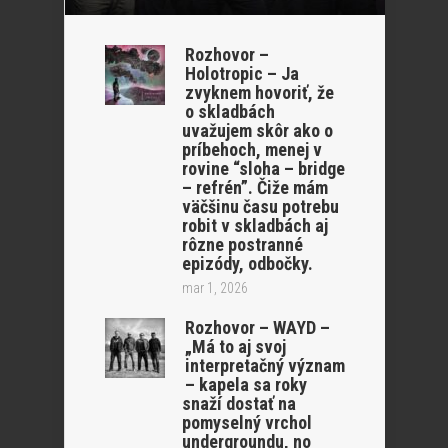
Rozhovor –
Holotropic – Ja
zvyknem hovoriť, že
o skladbách
uvažujem skôr ako o
príbehoch, menej v
rovine “sloha – bridge
– refrén”. Čiže mám
väčšinu času potrebu
robit v skladbách aj
rôzne postranné
epizódy, odbočky.
mar 1, 2026
Rozhovor – WAYD –
„Má to aj svoj
interpretačný význam
– kapela sa roky
snaží dostať na
pomyselný vrchol
undergroundu, no