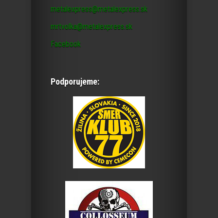
metalexpress@metalexpress.sk
mrtvolka@metalexpress.sk
Facebook
Podporujeme: