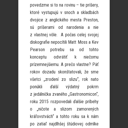
povedzme si to na rovinu – tie príšery,
ktoré vystupujú v snoch a skladbách
dvojice z anglického mesta Preston,
sú príšerami od narodenia a nie
z vlastnej vôle. A počas celej svojej
diskografie nepocítili Matt Moss a Kev
Pearson potrebu sa od tohto
konceptu odvrátiť k niečomu
prízemnejšiemu. A prečo vlastne? Päť
rokov dozadu skonštatovali, že sme
všetci „zrodení zo slizu“, rok nato
ponúkli ďalší výdatný pokrm
z jedálnička zvaného „Gastronomicon“,
roku 2015 rozpovedali ďalšie príbehy
o „ničote a slizom zamorených
kráľovstvách“ a tohto roku sa k nám
po zatiaľ najdlhšej štúdiovej odmlke