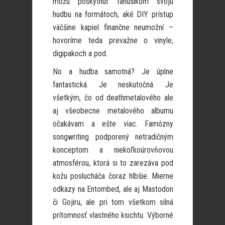
môžu poskytnúť fanúšikom svoju
hudbu na formátoch, aké DIY prístup
väčšine kapiel finančne neumožní –
hovoríme teda prevažne o vinyle,
digipakoch a pod.
No a hudba samotná? Je úplne
fantastická. Je neskutočná. Je
všetkým, čo od deathmetalového ale
aj všeobecne metalového albumu
očakávam a ešte viac. Famózny
songwriting podporený netradičným
konceptom a niekoľkoúrovňovou
atmosférou, ktorá si to zarezáva pod
kožu poslucháča čoraz hlbšie. Mierne
odkazy na Entombed, ale aj Mastodon
či Gojiru, ale pri tom všetkom silná
prítomnosť vlastného ksichtu. Výborné