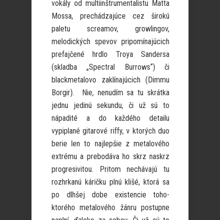
vokály od multiinštrumentalistu Matta
Mossa, prechádzajúce cez širokú
paletu screamov, growlingov,
melodických spevov pripomínajúcich
prefajčené hrdlo Troya Sandersa
(skladba „Spectral Burrows“) či
blackmetalovo zaklínajúcich (Dimmu
Borgir). Nie, nenudím sa tu skrátka
jednu jedinú sekundu, či už sú to
nápadité a do každého detailu
vypiplané gitarové riffy, v ktorých duo
berie len to najlepšie z metalového
extrému a prebodáva ho skrz naskrz
progresivitou. Pritom nechávajú tu
rozhrkanú káričku plnú klišé, ktorá sa
po dlhšej dobe existencie toho-
ktorého metalového žánru postupne