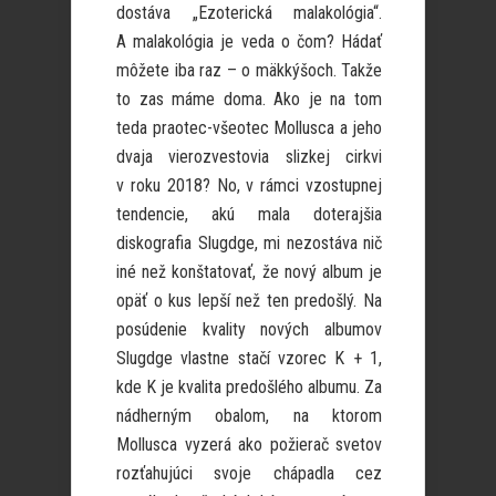
dostáva „Ezoterická malakológia“.
A malakológia je veda o čom? Hádať
môžete iba raz – o mäkkýšoch. Takže
to zas máme doma. Ako je na tom
teda praotec-všeotec Mollusca a jeho
dvaja vierozvestovia slizkej cirkvi
v roku 2018? No, v rámci vzostupnej
tendencie, akú mala doterajšia
diskografia Slugdge, mi nezostáva nič
iné než konštatovať, že nový album je
opäť o kus lepší než ten predošlý. Na
posúdenie kvality nových albumov
Slugdge vlastne stačí vzorec K + 1,
kde K je kvalita predošlého albumu. Za
nádherným obalom, na ktorom
Mollusca vyzerá ako požierač svetov
rozťahujúci svoje chápadla cez