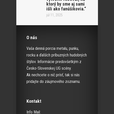
ktorý by sme aj sami
išli ako fanúšikovia.“
júl 11, 2025
O nás
Vaša denná porcia metalu, punku,
rocku a ďalších príbuzných hudobných
štýlov. Informácie predovšetkým z
Česko-Slovenskej UG scény.
Ak nechcete o nič prísť, tak si nás
pridajte do záujmového zoznamu.
Kontakt
Info Mail: