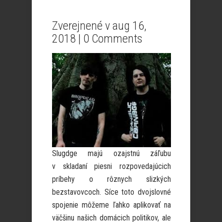
Zverejnené v aug 16,
2018 |
0 Comments
Slugdge majú ozajstnú záľubu
v skladaní piesni rozpovedajúcich
príbehy o rôznych slizkých
bezstavovcoch. Síce toto dvojslovné
spojenie môžeme ľahko aplikovať na
väčšinu našich domácich politikov, ale