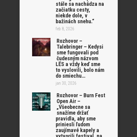
stále sa nachádza na
začiatku cesty,
niekde dole, v
bažinách snehu.“
feb 8, 2026
Rozhovor –
Talebringer – Kedysi
sme fungovali pod
čudesným názvom
LËS a vždy keď sme
to vyslovili, bolo nám
do smiechu…
jan 30, 2026
Rozhovor – Burn Fest
Open Air –
„Všeobecne sa
snažíme držať
pravidla, aby sme
priniesli ľudom
zaujímavé kapely a
vytvorili festival, na