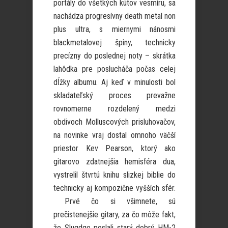
portály do všetkých kútov vesmíru, sa
nachádza progresívny death metal non
plus ultra, s miernymi nánosmi
blackmetalovej špiny, technicky
precízny do poslednej noty – skrátka
lahôdka pre poslucháča počas celej
dĺžky albumu. Aj keď v minulosti bol
skladateľský proces prevažne
rovnomerne rozdelený medzi
obdivoch Molluscových prisluhovačov,
na novinke vraj dostal omnoho väčší
priestor Kev Pearson, ktorý ako
gitarovo zdatnejšia hemisféra dua,
vystrelil štvrtú knihu slizkej biblie do
technicky aj kompozične vyšších sfér.
Prvé čo si všimnete, sú
prečistenejšie gitary, za čo môže fakt,
že Slugdge poslali starý dobrý HM-2