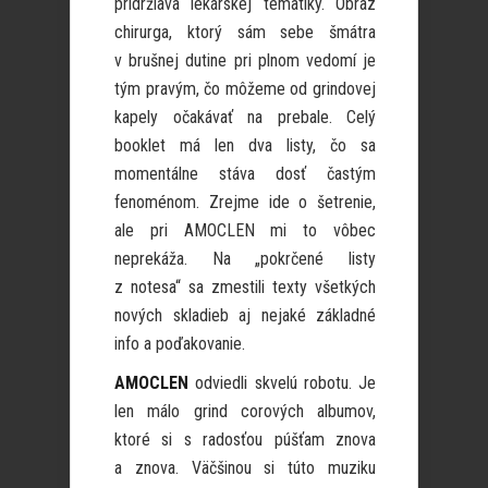
pridržiava lekárskej tematiky. Obraz
chirurga, ktorý sám sebe šmátra
v brušnej dutine pri plnom vedomí je
tým pravým, čo môžeme od grindovej
kapely očakávať na prebale. Celý
booklet má len dva listy, čo sa
momentálne stáva dosť častým
fenoménom. Zrejme ide o šetrenie,
ale pri AMOCLEN mi to vôbec
neprekáža. Na „pokrčené listy
z notesa“ sa zmestili texty všetkých
nových skladieb aj nejaké základné
info a poďakovanie.
AMOCLEN
odviedli skvelú robotu. Je
len málo grind corových albumov,
ktoré si s radosťou púšťam znova
a znova. Väčšinou si túto muziku