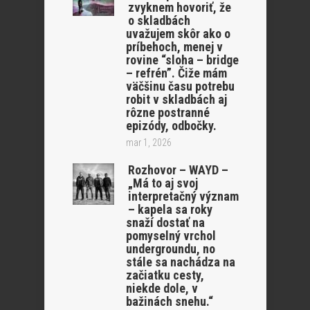
zvyknem hovoriť, že
o skladbách
uvažujem skôr ako o
príbehoch, menej v
rovine “sloha – bridge
– refrén”. Čiže mám
väčšinu času potrebu
robit v skladbách aj
rôzne postranné
epizódy, odbočky.
mar 1, 2026
Rozhovor – WAYD –
„Má to aj svoj
interpretačný význam
– kapela sa roky
snaží dostať na
pomyselný vrchol
undergroundu, no
stále sa nachádza na
začiatku cesty,
niekde dole, v
bažinách snehu.“