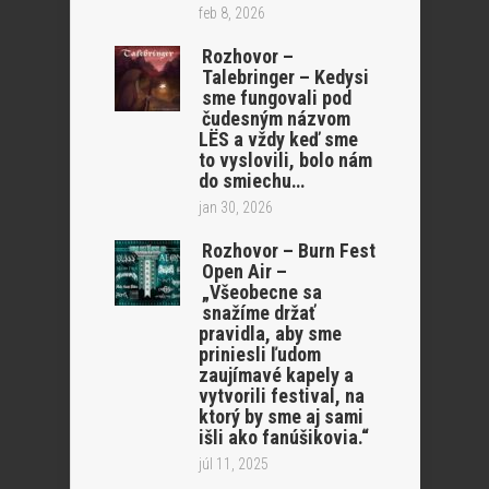
feb 8, 2026
Rozhovor –
Talebringer – Kedysi
sme fungovali pod
čudesným názvom
LËS a vždy keď sme
to vyslovili, bolo nám
do smiechu…
jan 30, 2026
Rozhovor – Burn Fest
Open Air –
„Všeobecne sa
snažíme držať
pravidla, aby sme
priniesli ľudom
zaujímavé kapely a
vytvorili festival, na
ktorý by sme aj sami
išli ako fanúšikovia.“
júl 11, 2025