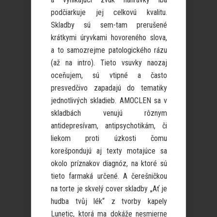
podčiarkuje jej celkovú kvalitu.
Skladby sú sem-tam prerušené
krátkymi úryvkami hovoreného slova,
a to samozrejme patologického rázu
(až na intro). Tieto vsuvky naozaj
oceňujem, sú vtipné a často
presvedčivo zapadajú do tematiky
jednotlivých skladieb. AMOCLEN sa v
skladbách venujú rôznym
antidepresívam, antipsychotikám, či
liekom proti úzkosti čomu
korešpondujú aj texty motajúce sa
okolo príznakov diagnóz, na ktoré sú
tieto farmaká určené. A čerešničkou
na torte je skvelý cover skladby „Ať je
hudba tvůj lék“ z tvorby kapely
Lunetic, ktorá ma dokáže nesmierne