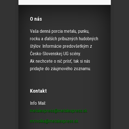
O nás
Vaša denná porcia metalu, punku,
rocku a ďalších príbuzných hudobných
štýlov. Informácie predovšetkým z
Česko-Slovenskej UG scény.
Ak nechcete o nič prísť, tak si nás
pridajte do záujmového zoznamu.
Kontakt
Info Mail:
metalexpress@metalexpress.sk
mrtvolka@metalexpress.sk