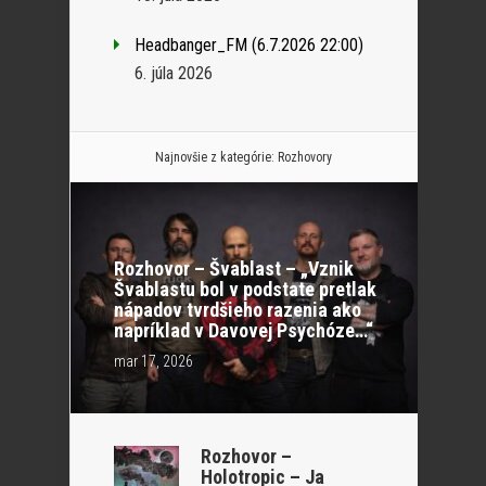
Headbanger_FM (6.7.2026 22:00)
6. júla 2026
Najnovšie z kategórie:
Rozhovory
Rozhovor – Švablast – „Vznik
Švablastu bol v podstate pretlak
nápadov tvrdšieho razenia ako
napríklad v Davovej Psychóze…“
mar 17, 2026
Rozhovor –
Holotropic – Ja