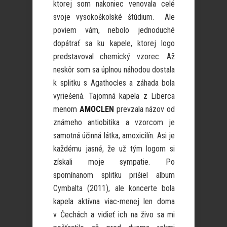
ktorej som nakoniec venovala celé
svoje vysokoškolské štúdium. Ale
poviem vám, nebolo jednoduché
dopátrať sa ku kapele, ktorej logo
predstavoval chemický vzorec. Až
neskôr som sa úplnou náhodou dostala
k splitku s Agathocles a záhada bola
vyriešená. Tajomná kapela z Liberca
menom
AMOCLEN
prevzala názov od
známeho antiobitika a vzorcom je
samotná účinná látka, amoxicilín. Asi je
každému jasné, že už tým logom si
získali moje sympatie. Po
spomínanom splitku prišiel album
Cymbalta (2011), ale koncerte bola
kapela aktívna viac-menej len doma
v Čechách a vidieť ich na živo sa mi