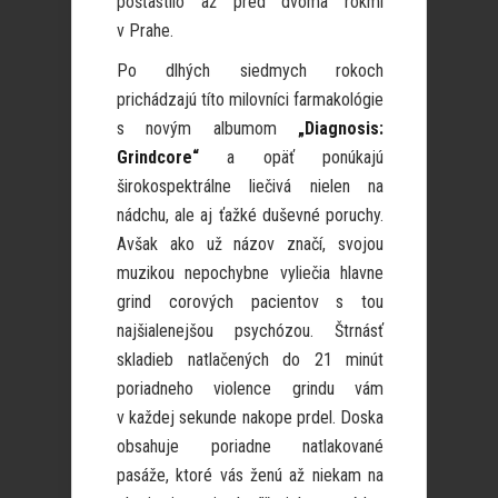
pošťastilo až pred dvoma rokmi
v Prahe.
Po dlhých siedmych rokoch
prichádzajú títo milovníci farmakológie
s novým albumom
„Diagnosis:
Grindcore“
a opäť ponúkajú
širokospektrálne liečivá nielen na
nádchu, ale aj ťažké duševné poruchy.
Avšak ako už názov značí, svojou
muzikou nepochybne vyliečia hlavne
grind corových pacientov s tou
najšialenejšou psychózou. Štrnásť
skladieb natlačených do 21 minút
poriadneho violence grindu vám
v každej sekunde nakope prdel. Doska
obsahuje poriadne natlakované
pasáže, ktoré vás ženú až niekam na