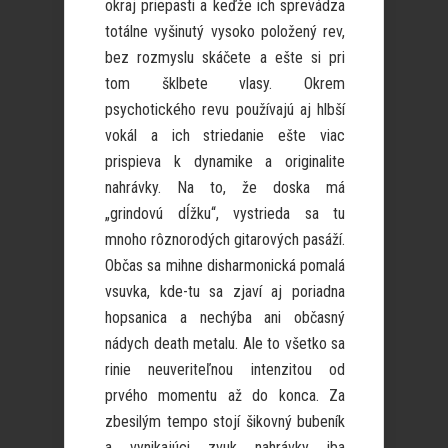
okraj priepasti a keďže ich sprevádza
totálne vyšinutý vysoko položený rev,
bez rozmyslu skáčete a ešte si pri
tom šklbete vlasy. Okrem
psychotického revu používajú aj hlbší
vokál a ich striedanie ešte viac
prispieva k dynamike a originalite
nahrávky. Na to, že doska má
„grindovú dĺžku“, vystrieda sa tu
mnoho rôznorodých gitarových pasáží.
Občas sa mihne disharmonická pomalá
vsuvka, kde-tu sa zjaví aj poriadna
hopsanica a nechýba ani občasný
nádych death metalu. Ale to všetko sa
rinie neuveriteľnou intenzitou od
prvého momentu až do konca. Za
zbesilým tempo stojí šikovný bubeník
a vynikajúci zvuk nahrávky iba