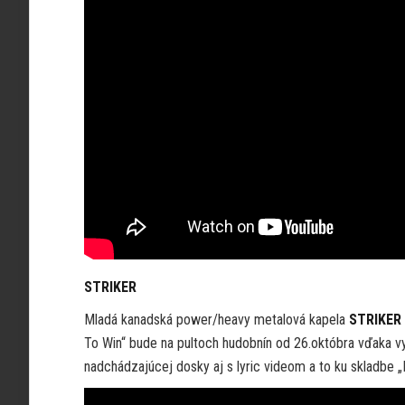
STRIKER
Mladá kanadská power/heavy metalová kapela
STRIKER
To Win“ bude na pultoch hudobnín od 26.októbra vďaka vy
nadchádzajúcej dosky aj s lyric videom a to ku skladbe 