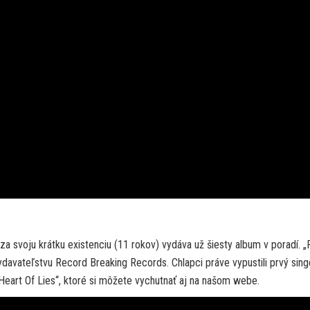
za svoju krátku existenciu (11 rokov) vydáva už šiesty album v poradí. „
davateľstvu Record Breaking Records. Chlapci práve vypustili prvý sing
„Heart Of Lies“, ktoré si môžete vychutnať aj na našom webe.