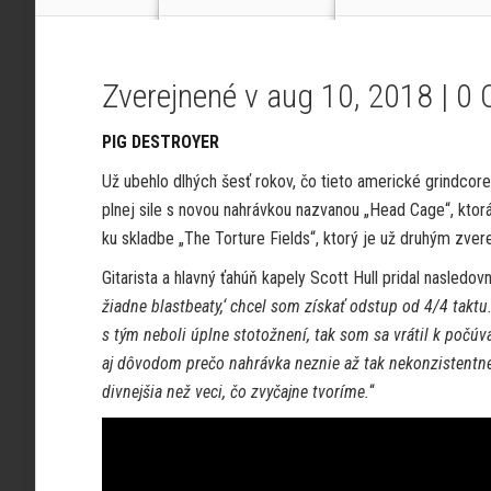
Zverejnené v aug 10, 2018 |
0 
PIG DESTROYER
Už ubehlo dlhých šesť rokov, čo tieto americké grindcore
plnej sile s novou nahrávkou nazvanou „Head Cage“, ktor
ku skladbe „The Torture Fields“, ktorý je už druhým zv
Gitarista a hlavný ťahúň kapely Scott Hull pridal nasledov
žiadne blastbeaty,‘ chcel som získať odstup od 4/4 taktu
s tým neboli úplne stotožnení, tak som sa vrátil k po
aj dôvodom prečo nahrávka neznie až tak nekonzistentne 
divnejšia než veci, čo zvyčajne tvoríme.
“