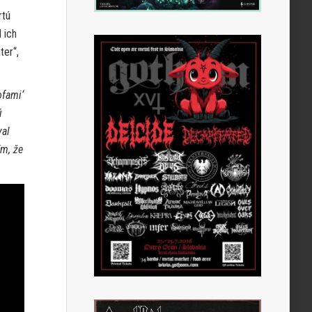
rtú
 ich
ter“,
ofami‘
ú
val
ím, že