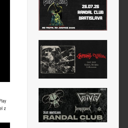
Play
el z