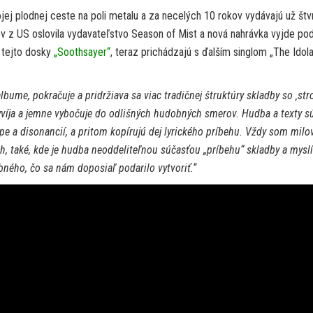
jej plodnej ceste na poli metalu a za necelých 10 rokov vydávajú už štv
v z US oslovila vydavateľstvo Season of Mist a nová nahrávka vyjde pod
 tejto dosky
„Soothsayer“
, teraz prichádzajú s ďalším singlom „The Idola
bume, pokračuje a pridržiava sa viac tradičnej štruktúry skladby so ‚str
vyvíja a jemne vybočuje do odlišných hudobných smerov. Hudba a texty s
e a disonancií, a pritom kopírujú dej lyrického príbehu. Vždy som milo
h, také, kde je hudba neoddeliteľnou súčasťou „príbehu“ skladby a mysl
bného, čo sa nám doposiaľ podarilo vytvoriť.
“