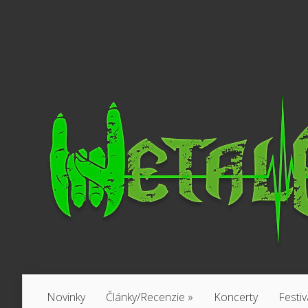
Novinky
Články/Recenzie
»
Koncerty
Festiv