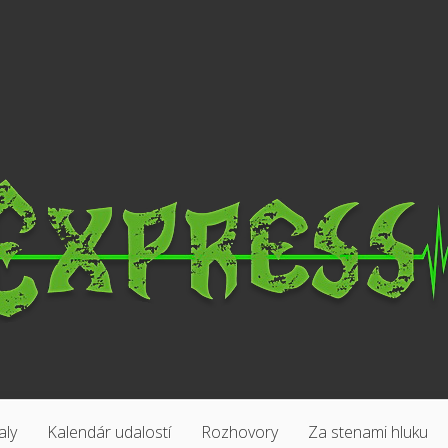
aly
Kalendár udalostí
Rozhovory
Za stenami hluku