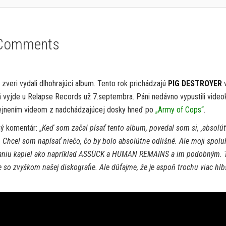
Comments
 zveri vydali dlhohrajúci album. Tento rok prichádzajú
PIG DESTROYER
á vyjde u Relapse Records už 7.septembra. Páni nedávno vypustili videok
erejnením videom z nadchádzajúcej dosky hneď po
„Army of Cops“
.
ný komentár: „
Keď som začal písať tento album, povedal som si, ‚absolú
. Chcel som napísať niečo, čo by bolo absolútne odlišné. Ale moji spolu
čúvaniu kapiel ako napríklad ASSÜCK a HUMAN REMAINS a im podobným. T
so zvyškom našej diskografie. Ale dúfajme, že je aspoň trochu viac hlb