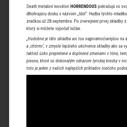
Death metaloví inovátori
HORRENDOUS
pokračujú vo svo
dlhohrajúcu dosku s názvom „Idol“. Hudba týchto mladíko
značkou už 28.septembra. Po zverejnení prvej skladby z
ktorý si môžete vypočuť nižšie.
„
Hudobne je táto skladba asi tou najpriamočiarejšou na al
a ‚chórmi‘, v zmysle lepšieho ukotvenia skladby ako sa 
taktiež úzko prepletené a doplnené zmenami v tóne, temp
piesne, ktoré sú dokonalým odrazom lyrickej kresby v nic
toto je jeden z našich najlepších príkladov niečoho podo