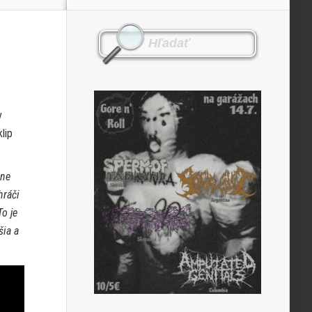
v
lip
tne
hráči
o je
šia a