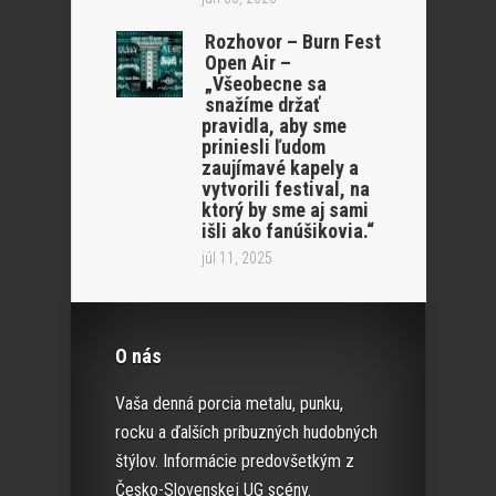
Rozhovor – Burn Fest
Open Air –
„Všeobecne sa
snažíme držať
pravidla, aby sme
priniesli ľudom
zaujímavé kapely a
vytvorili festival, na
ktorý by sme aj sami
išli ako fanúšikovia.“
júl 11, 2025
O nás
Vaša denná porcia metalu, punku,
rocku a ďalších príbuzných hudobných
štýlov. Informácie predovšetkým z
Česko-Slovenskej UG scény.