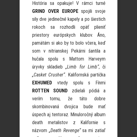
História sa opakuje! V rámci turné
GRIND OVER EUROPE
spojili svoje
sily dve jedinečné kapely a po šiestich
rokoch sa rozhodli opäť plieniť
priestory európskych klubov. Áno,
pamätám si ako by to bolo včera, keď
som v nitrianskej Pekárni šantila a
hučala spolu s Mattom Harveym
úryvky skladieb
„Limb for Limb“
, či
„Casket Crusher“
. Kalifornská partička
EXHUMED
vtedy spolu s Fínmi
ROTTEN SOUND
zdielali pódiá a
verím tomu, že táto dobre
skombinovaná dvojica bude mať
úspech aj tentoraz. Minuloročný album
death metalistov z Kalifornie s
názvom
„Death Revenge“
sa mi zatiaľ