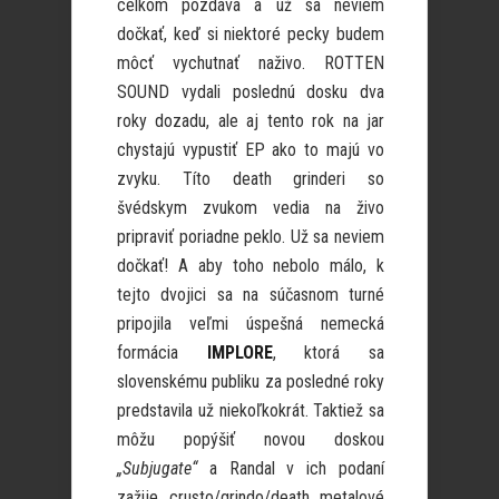
celkom pozdáva a už sa neviem
dočkať, keď si niektoré pecky budem
môcť vychutnať naživo. ROTTEN
SOUND vydali poslednú dosku dva
roky dozadu, ale aj tento rok na jar
chystajú vypustiť EP ako to majú vo
zvyku. Títo death grinderi so
švédskym zvukom vedia na živo
pripraviť poriadne peklo. Už sa neviem
dočkať! A aby toho nebolo málo, k
tejto dvojici sa na súčasnom turné
pripojila veľmi úspešná nemecká
formácia
IMPLORE
, ktorá sa
slovenskému publiku za posledné roky
predstavila už niekoľkokrát. Taktiež sa
môžu popýšiť novou doskou
„Subjugate“
a Randal v ich podaní
zažije crusto/grindo/death metalové