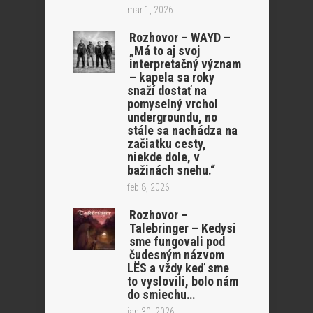
mar 1, 2026
Rozhovor – WAYD –
„Má to aj svoj
interpretačný význam
– kapela sa roky
snaží dostať na
pomyselný vrchol
undergroundu, no
stále sa nachádza na
začiatku cesty,
niekde dole, v
bažinách snehu.“
feb 8, 2026
Rozhovor –
Talebringer – Kedysi
sme fungovali pod
čudesným názvom
LËS a vždy keď sme
to vyslovili, bolo nám
do smiechu…
jan 30, 2026