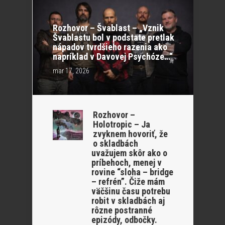
Rozhovor – Švablast – „Vznik
Švablastu bol v podstate pretlak
nápadov tvrdšieho razenia ako
napríklad v Davovej Psychóze…“
mar 17, 2026
Rozhovor –
Holotropic – Ja
zvyknem hovoriť, že
o skladbách
uvažujem skôr ako o
príbehoch, menej v
rovine “sloha – bridge
– refrén”. Čiže mám
väčšinu času potrebu
robit v skladbách aj
rôzne postranné
epizódy, odbočky.