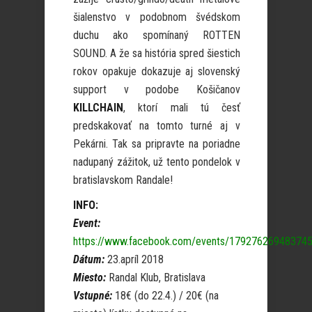
šialenstvo v podobnom švédskom
duchu ako spomínaný ROTTEN
SOUND. A že sa história spred šiestich
rokov opakuje dokazuje aj slovenský
support v podobe Košičanov
KILLCHAIN
, ktorí mali tú česť
predskakovať na tomto turné aj v
Pekárni. Tak sa pripravte na poriadne
nadupaný zážitok, už tento pondelok v
bratislavskom Randale!
INFO:
Event:
https://www.facebook.com/events/179276269483745
Dátum:
23.apríl 2018
Miesto:
Randal Klub, Bratislava
Vstupné:
18€ (do 22.4.) / 20€ (na