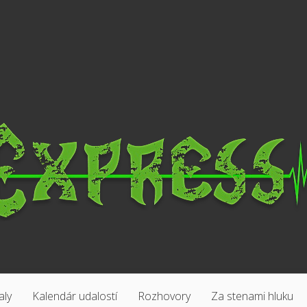
aly
Kalendár udalostí
Rozhovory
Za stenami hluku