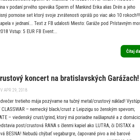
rina v podaní prvého speváka Sperm of Mankind Erika alias Drén a jeho
ný pornoise set ktorý svoje zvrátenosti opráši po viac ako 10 rokoch!!
kapela v jednaní…. Text z FB udalosti Miesto: Garáže pod Prístavným m
018 Vstup: 5 EUR FB Event:...
Čítaj ď
rustový koncert na bratislavských Garážach!
V APR 29, 2018
odvečer tretieho mája pozývame na tučný metal/crustový náklad! Vystúp
 CLASSWAR – nemecký black/crust z Leipzigu so ženským spevom;
E – viedenský crust/grind, ktorý má poriadne našliapnuté a z domáci
redstavia post/crustová RANA s členmi kapiel ako LUTRA, či DISTAX a
vá BESNA! Nebudú chýbať vegaburgre, čapované pivo a iné barové