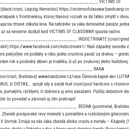
… ___________________________________________ VICTIMS OF
lack/crust, Leipzig-Nemecko) https://victimsofclasswar.bandcamp.c
alpunk s frontmankou, ktorej hlasový rozsah sa dá ľahko zmýliť s divo
ajúcou tmavé zákutia lesa. Na nahrávke sa valia detonačné pasáže jedn
 už sa nevieme dočkať keď VICTIMS OF CLASSWAR spustia naživo.
_________________________________ INDOCTRINATE (crust/grind
deň) https://www.facebook.com/indoctrinate1/ Naši západný susedia z
erú pek(el)ne od podlahy a rúbu jednu crustovú pasáź za druhou – grind
eden rok a posledný album je kvalitka, či už po zvukovej alebo hudobnej
___________________________________________ RANA
ore/crust, Bratislava) www.bandzone.cz/rana Členovia kapiel ako LUTRA
, či DISTAX,… spojili sily a začali hrať crust/post hardcore s rôznor
i, pomalými, rýchlymi, či dokonca aj emo pasážami. Púšťaj debutové d
ite čo povedať a zároveň aj čím prekvapiť.
_________________________________ BESNA (postmetal, Bratislav
. Zbesilé prešporské revy mixnuté s pomalšími a rozloženými gitarovým
V štvrtok 3.mája na nás čaká zbesilá dávka crustu a metalu – 4.kapely (!!
ecka, druhá z Rakúska a dve z brusu nové domáce bandy. Pozvi kamoš