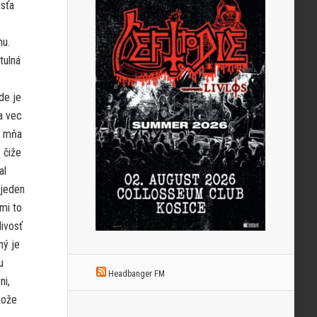
asťa
mu.
tulná
de je
a vec
re mňa
 čiže
al
 jeden
mi to
livosť
ný je
u
Headbanger FM
ni,
tože