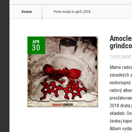
Domov
Posts made in apríl, 2018
Amocle
APR
grindco
30
ZVEREJNENÉ 
Máme radosť
zásadných z
nedostupný 
radový albu
presťahovan
2018 druhá 
skladieb. Os
českej kape
Album vydáv