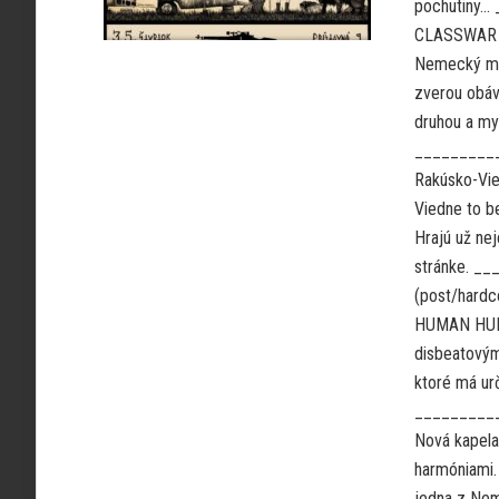
pochutiny
CLASSWAR (b
Nemecký met
zverou obáv
druhou a my
__________
Rakúsko-Vie
Viedne to b
Hrajú už nej
stránke. 
(post/hardc
HUMAN HUMUS
disbeatovým
ktoré má urč
__________
Nová kapela
harmóniami. 
jedna z Nem