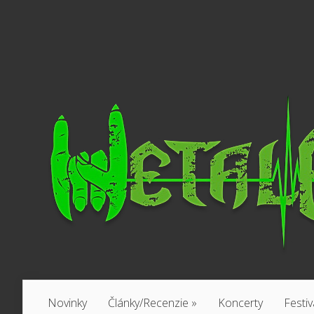
Novinky
Články/Recenzie
»
Koncerty
Festiv