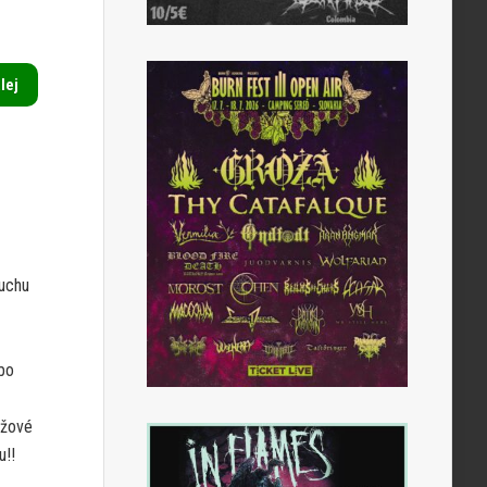
alej
duchu
ebo
ážové
u!!