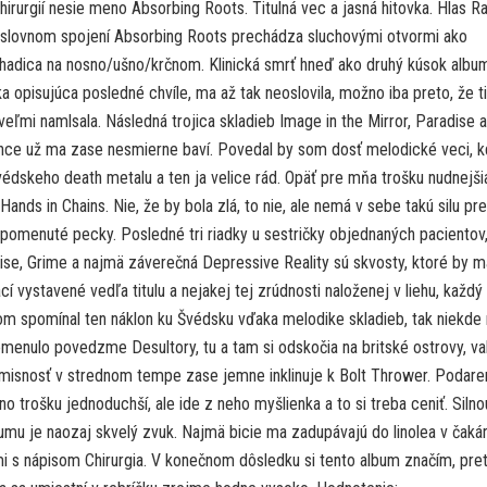
hirurgií nesie meno Absorbing Roots. Titulná vec a jasná hitovka. Hlas R
i slovnom spojení Absorbing Roots prechádza sluchovými otvormi ako
 hadica na nosno/ušno/krčnom. Klinická smrť hneď ako druhý kúsok albu
a opisujúca posledné chvíle, ma až tak neoslovila, možno iba preto, že ti
eľmi namlsala. Následná trojica skladieb Image in the Mirror, Paradise a
lence už ma zase nesmierne baví. Povedal by som dosť melodické veci, k
švédskeho death metalu a ten ja velice rád. Opäť pre mňa trošku nudnejši
ands in Chains. Nie, že by bola zlá, to nie, ale nemá v sebe takú silu p
spomenuté pecky. Posledné tri riadky u sestričky objednaných pacientov,
se, Grime a najmä záverečná Depressive Reality sú skvosty, ktoré by m
cí vystavené vedľa titulu a nejakej tej zrúdnosti naloženej v liehu, každý
som spomínal ten náklon ku Švédsku vďaka melodike skladieb, tak niekde 
menulo povedzme Desultory, tu a tam si odskočia na britské ostrovy, va
isnosť v strednom tempe zase jemne inklinuje k Bolt Thrower. Podare
no trošku jednoduchší, ale ide z neho myšlienka a to si treba ceniť. Silno
mu je naozaj skvelý zvuk. Najmä bicie ma zadupávajú do linolea v čakár
i s nápisom Chirurgia. V konečnom dôsledku si tento album značím, pre