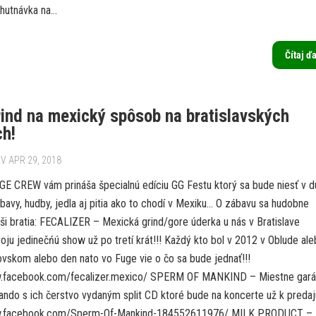
utnávka na...
Čítaj ď
ind na mexický spôsob na bratislavských
ch!
V APR 29, 2018
 CREW vám prináša špecialnú edíciu GG Festu ktorý sa bude niesť v 
bavy, hudby, jedla aj pitia ako to chodí v Mexiku… O zábavu sa hudobne
aši bratia: FECALIZER – Mexická grind/gore úderka u nás v Bratislave
oju jedinečńú show už po tretí krát!!! Každý kto bol v 2012 v Oblude al
ovskom alebo den nato vo Fuge vie o čo sa bude jednať!!!
w.facebook.com/fecalizer.mexico/ SPERM OF MANKIND – Miestne gar
do s ich čerstvo vydaným split CD ktoré bude na koncerte už k predaj
w.facebook.com/Sperm-Of-Mankind-184552611976/ MILK PRODUCT –