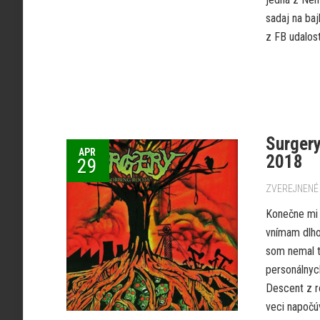
sadaj na baj
z FB udalos
Surgery
APR
2018
29
ZVEREJNENÉ 
Konečne mi t
vnímam dlho 
som nemal t
personálnyc
Descent z r
veci napočú