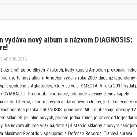
n vydáva nový album s názvom DIAGNOSIS:
re!
V APR 30, 2018
 oznámiť, že po dlhých 7 rokoch, kedy kapela Amoclen prekonala nieko
mien, je tu nový album! Amoclen vydal v roku 2007 dnes už legendárny 
split spoločne s Aghatocles, ktorý sa volal SMECTA. V roku 2011 vydal 
m CYMBALTU. Po období hibernácie, odchode väčšiny členov kapely,
ia sa do Liberca, náboru nových a staronových členov, je tu konečne v r
plnohodnotná placka DIAGNOSIS: grindcore. Album obsahuje dokopy 12
em skladieb je úplne nových, pričom jedna z nich je cover od legendárn
ly. Na novom albume však nájdete aj 4 staršie skladby s novým nábojom
a Maximed Records v spolupráci s Defense Records. Tlačová správa