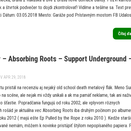
k a štvrtok podvečer to dojdi zkontrolovať! Vidíme a tešíme sa. Text pr
ti Dátum: 03.05.2018 Miesto: Garáže pod Prístavným mostom FB Udalosť:
Čítaj ď
 – Absorbing Roots – Support Underground 
V APR 29, 2018
u pristál na recenziu aj nejaký old school death metalový flák. Meno Su
na scéne, ale nejak mi vždy unikali a ak ma pamäť neklame, tak ani naži
o šťastie. Popradčania fungujú od roku 2002, ale vplyvom rôznych
h rošád je aktuálna vec Absorbing Roots iba druhým počinom po albume
oku 2012 ( majú ešte Ep Pulled by the Rope z roku 2010 ). Kedže starš
vané nemám, môžem k novinke pristúpiť štýlom nepopísaného papiera. 