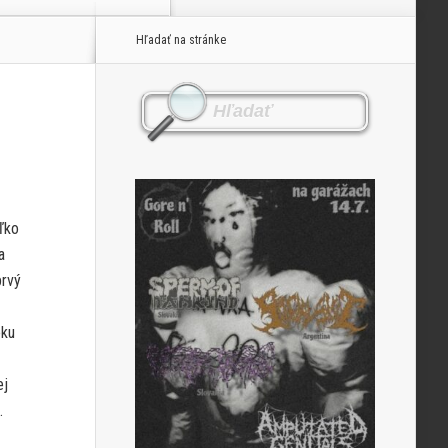
Hľadať na stránke
ľko
a
prvý
oku
ej
.