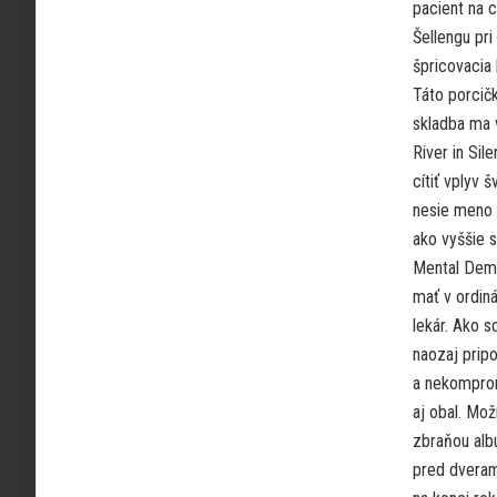
pacient na c
Šellengu pr
špricovacia
Táto porcičk
skladba ma v
River in Si
cítiť vplyv 
nesie meno H
ako vyššie 
Mental Demi
mať v ordiná
lekár. Ako 
naozaj pripo
a nekomprom
aj obal. Mož
zbraňou albu
pred dveram