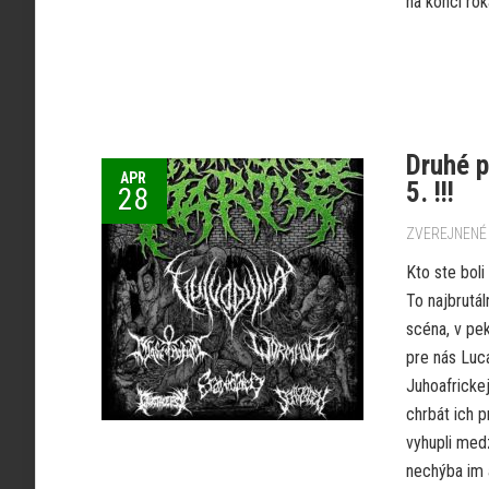
na konci rok
Druhé p
APR
5. !!!
28
ZVEREJNENÉ 
Kto ste boli
To najbrutál
scéna, v pe
pre nás Luc
Juhoafrickej
chrbát ich p
vyhupli med
nechýba im 