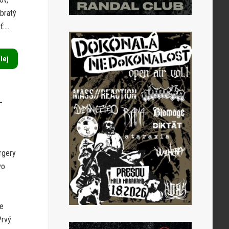
ebratý
...
alej
–
rgery
vo
ie
Prvý