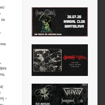
om/
u
a za
,
ovou.
,
odými
emo,
a)
i
!!) –
ov,