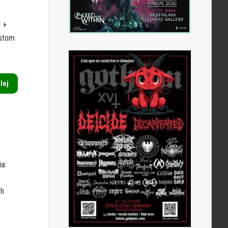
! +
ostom
alej
ia:
ch