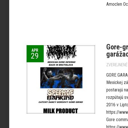
Amoclen Och
Gore-gr
APR
garáža
29
ZVEREJNENÉ 
GORE GARAGE
Mexickej zá
postarajú n
rozpútajú sv
2016 v Lipt
https://ww
Gore comman
https://ww