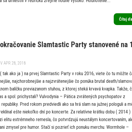
a sa umiestní v rebríčku zrejme hodne vysoko. Hodnotenie:...
Čítaj ď
okračovanie Slamtastic Party stanovené na 
V APR 28, 2018
 ( tak ako ja ) na prvej Slamtastic Party v roku 2016, viete čo tu môžte č
nejšie, najchorobnejšie a najzvrátenejšie čo ponúka brutal death/slamov
knom balíčku previazanom stuhou, z ktorej steká krvavá kvapka. Takže, č
as a spol. prichystali? Vulvodynia – Pätica zvrátených psychopatov z
 republiky. Pred rokom predviedli ako sa hrá slam na južnej pologuli a m
reklínal ešte niekoľko dní po koncerte. Za relatívne krátku dobu ( 2014 )
zi elitu extrémneho remesla, čo potvrdzujú neustálym koncertovaním, al
ani zmysel pre humor. Stačí si pozrieť ich ponuku merchu. Wormhole –