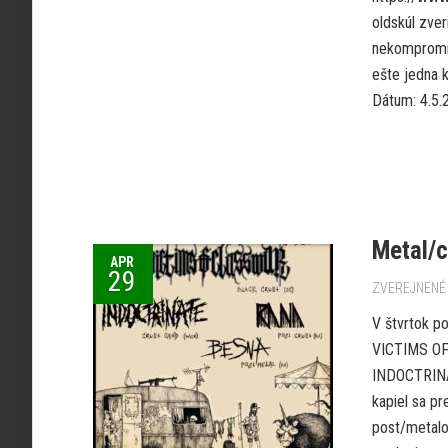
oldskúl zve
nekompromis
ešte jedna 
Dátum: 4.5.2
Metal/c
APR
29
ZVEREJNENÉ 
V štvrtok p
VICTIMS OF
INDOCTRINAT
kapiel sa p
post/metalo