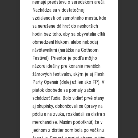
nemajú predstavu o seredskom areáli.
Nachádza sa v dostatočnej
vzdialenosti od samotného mesta, kde
sa nerušene dá hrať do neskorších
hodín bez toho, aby sa obyvatelia cítili
obmedzení hlukom, alebo nebodaj
návštevníkmi (narážka na Gothoom
Festival). Priestor je podľa môjho
názoru ideálny pre konanie menších
žánrových festivalov, akým je aj Flesh
Party Openair (ďalej už len ako FP). V
piatok doobeda sa pomaly začali
schádzať ľudia. Bolo vidieť prvé stany
aj skupinky, dokončovali sa úpravy na
pódiu a na zvuku, rozkladali sa distra s
merchandise. Musím podotknúť, že v
jednom z distier som bola po väčšinu