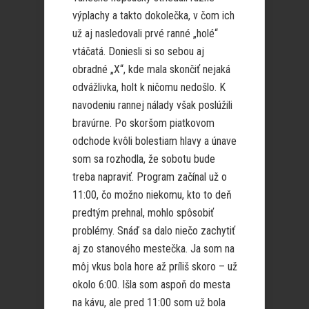
výplachy a takto dokolečka, v čom ich
už aj nasledovali prvé ranné „holé“
vtáčatá. Doniesli si so sebou aj
obradné „X“, kde mala skončiť nejaká
odvážlivka, holt k ničomu nedošlo. K
navodeniu rannej nálady však poslúžili
bravúrne. Po skoršom piatkovom
odchode kvôli bolestiam hlavy a únave
som sa rozhodla, že sobotu bude
treba napraviť. Program začínal už o
11:00, čo možno niekomu, kto to deň
predtým prehnal, mohlo spôsobiť
problémy. Snáď sa dalo niečo zachytiť
aj zo stanového mestečka. Ja som na
môj vkus bola hore až príliš skoro – už
okolo 6:00. Išla som aspoň do mesta
na kávu, ale pred 11:00 som už bola