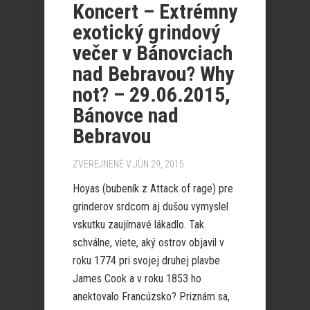
Koncert – Extrémny
exotický grindový
večer v Bánovciach
nad Bebravou? Why
not? – 29.06.2015,
Bánovce nad
Bebravou
ZVEREJNENÉ V JÚN 29, 2015
Hoyas (bubeník z Attack of rage) pre
grinderov srdcom aj dušou vymyslel
vskutku zaujímavé lákadlo. Tak
schválne, viete, aký ostrov objavil v
roku 1774 pri svojej druhej plavbe
James Cook a v roku 1853 ho
anektovalo Francúzsko? Priznám sa,