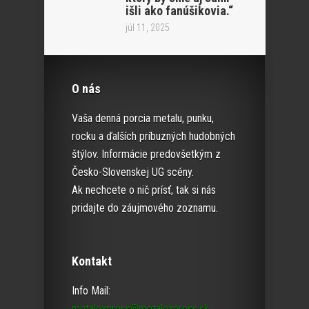
išli ako fanúšikovia.“
júl 11, 2025
O nás
Vaša denná porcia metalu, punku,
rocku a ďalších príbuzných hudobných
štýlov. Informácie predovšetkým z
Česko-Slovenskej UG scény.
Ak nechcete o nič prísť, tak si nás
pridajte do záujmového zoznamu.
Kontakt
Info Mail:
metalexpress@metalexpress.sk