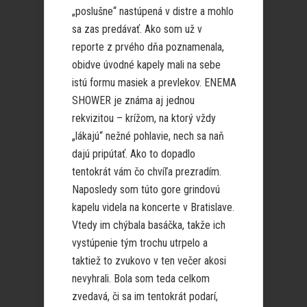
„poslušne“ nastúpená v distre a mohlo
sa zas predávať. Ako som už v
reporte z prvého dňa poznamenala,
obidve úvodné kapely mali na sebe
istú formu masiek a prevlekov. ENEMA
SHOWER je známa aj jednou
rekvizitou – krížom, na ktorý vždy
„lákajú“ nežné pohlavie, nech sa naň
dajú pripútať. Ako to dopadlo
tentokrát vám čo chvíľa prezradím.
Naposledy som túto gore grindovú
kapelu videla na koncerte v Bratislave.
Vtedy im chýbala basáčka, takže ich
vystúpenie tým trochu utrpelo a
taktiež to zvukovo v ten večer akosi
nevyhrali. Bola som teda celkom
zvedavá, či sa im tentokrát podarí,