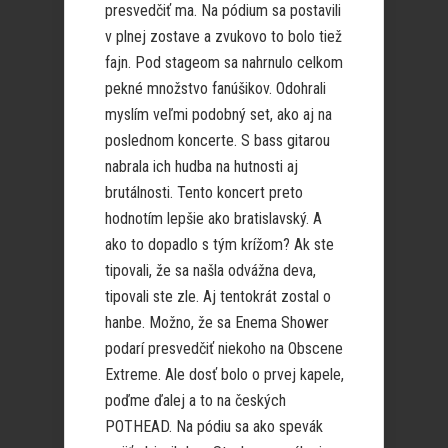
presvedčiť ma. Na pódium sa postavili
v plnej zostave a zvukovo to bolo tiež
fajn. Pod stageom sa nahrnulo celkom
pekné množstvo fanúšikov. Odohrali
myslím veľmi podobný set, ako aj na
poslednom koncerte. S bass gitarou
nabrala ich hudba na hutnosti aj
brutálnosti. Tento koncert preto
hodnotím lepšie ako bratislavský. A
ako to dopadlo s tým krížom? Ak ste
tipovali, že sa našla odvážna deva,
tipovali ste zle. Aj tentokrát zostal o
hanbe. Možno, že sa Enema Shower
podarí presvedčiť niekoho na Obscene
Extreme. Ale dosť bolo o prvej kapele,
poďme ďalej a to na českých
POTHEAD. Na pódiu sa ako spevák