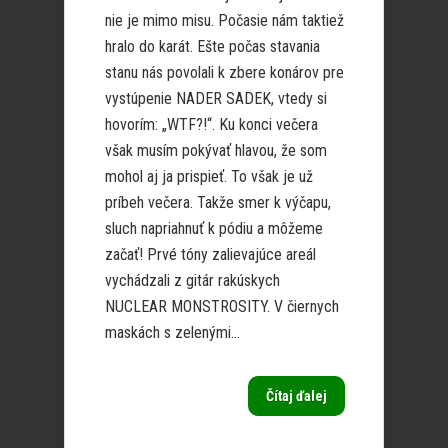
nie je mimo misu. Počasie nám taktiež
hralo do karát. Ešte počas stavania
stanu nás povolali k zbere konárov pre
vystúpenie NADER SADEK, vtedy si
hovorím: „WTF?!“. Ku konci večera
však musím pokývať hlavou, že som
mohol aj ja prispieť. To však je už
príbeh večera. Takže smer k výčapu,
sluch napriahnuť k pódiu a môžeme
začať! Prvé tóny zalievajúce areál
vychádzali z gitár rakúskych
NUCLEAR MONSTROSITY. V čiernych
maskách s zelenými...
Čítaj ďalej