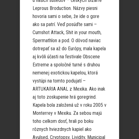
u našich susedov – českých Bizarre
Leprous Broduction. Názvy piesni
hovoria sami o sebe, že ide o gore
ako sa patrí. Veď posúďte sami –
Cumshot Attack, Shit in your mouth,
Spermathlon a pod. O dôvod naviac
dotrepať sa až do Európy, mala kapela
aj kvôli účasti na festivale Obscene
Extreme a spoločné turné s druhou
nemenej exotickou kapelou, ktorá
vystúpi na tomto podujatí –
ARTUKARIA ANAL z Mexika. Ako inak
aj toto zoskupenie hrá goregrind.
Kapela bola založená už v roku 2005 v
Monterrey v Mexiku. Za sebou majú
toho celkom dosť, hrali po boku
rôznych hviezdnych kapiel ako
Avulsed, Cryptopsy, Lividity, Municipal