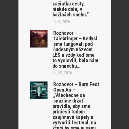
začiatku cesty,
niekde dole, v
bažinách snehu.“
feb 8, 2026
Rozhovor –
Talebringer – Kedysi
sme fungovali pod
čudesným názvom
LËS a vždy keď sme
to vyslovili, bolo nám
do smiechu…
jan 30, 2026
Rozhovor – Burn Fest
Open Air –
„Všeobecne sa
snažíme držať
pravidla, aby sme
priniesli ľudom
zaujímavé kapely a
vytvorili festival, na
ktorý by sme aj sami