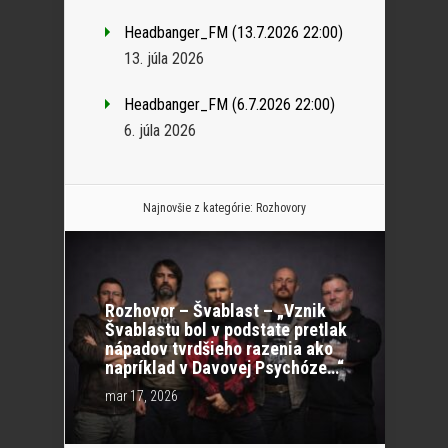
Headbanger_FM (13.7.2026 22:00)
13. júla 2026
Headbanger_FM (6.7.2026 22:00)
6. júla 2026
Najnovšie z kategórie:
Rozhovory
Rozhovor – Švablast – „Vznik
Švablastu bol v podstate pretlak
nápadov tvrdšieho razenia ako
napríklad v Davovej Psychóze…“
mar 17, 2026