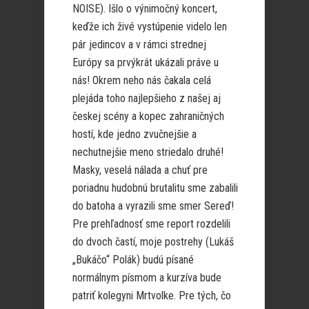
NOISE). Išlo o výnimočný koncert,
keďže ich živé vystúpenie videlo len
pár jedincov a v rámci strednej
Európy sa prvýkrát ukázali práve u
nás! Okrem neho nás čakala celá
plejáda toho najlepšieho z našej aj
českej scény a kopec zahraničných
hostí, kde jedno zvučnejšie a
nechutnejšie meno striedalo druhé!
Masky, veselá nálada a chuť pre
poriadnu hudobnú brutalitu sme zabalili
do batoha a vyrazili sme smer Sereď!
Pre prehľadnosť sme report rozdelili
do dvoch častí, moje postrehy (Lukáš
„Bukáčo“ Polák) budú písané
normálnym písmom a kurzíva bude
patriť kolegyni Mrtvolke. Pre tých, čo