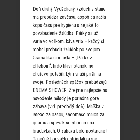
Deň druhý Vydýchaný vzduch v stane
ma prebúdza zavčasu, aspoň sa našla
kopa času pre hygienu a nejaké to
povzbudenie žalúdka. Párky sa už
varia vo veľkom, káva vrie – každý si
mohol prebudiť žalúdok po svojom.
Gramatika síce ušla – „Párky z
chlebom“, hrdo hlásil stánok, no
chuťovo potešili, kým si uši prišli na
svoje. Posledných spáčov prebúdzajú
ENEMA SHOWER. Zrejme najlepšie na
navodenie nálady je poriadna gore
zábava (viď. predošlý deň). Mníška v
latexe za basou, sadomaso mních za
gitarou a spevák so štipcami na
bradavkách. O zábavu bolo postarané!
Tanečné hopsačky striedali rázne