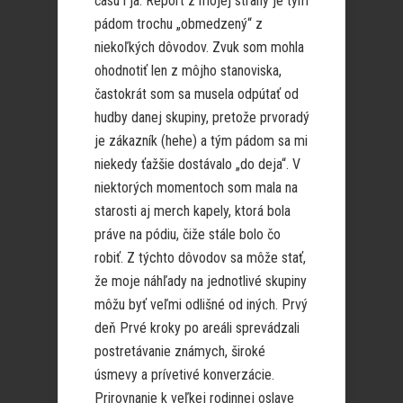
času i ja. Report z mojej strany je tým
pádom trochu „obmedzený“ z
niekoľkých dôvodov. Zvuk som mohla
ohodnotiť len z môjho stanoviska,
častokrát som sa musela odpútať od
hudby danej skupiny, pretože prvoradý
je zákazník (hehe) a tým pádom sa mi
niekedy ťažšie dostávalo „do deja“. V
niektorých momentoch som mala na
starosti aj merch kapely, ktorá bola
práve na pódiu, čiže stále bolo čo
robiť. Z týchto dôvodov sa môže stať,
že moje náhľady na jednotlivé skupiny
môžu byť veľmi odlišné od iných. Prvý
deň Prvé kroky po areáli sprevádzali
postretávanie známych, široké
úsmevy a prívetivé konverzácie.
Prirovnanie k veľkej rodinnej oslave