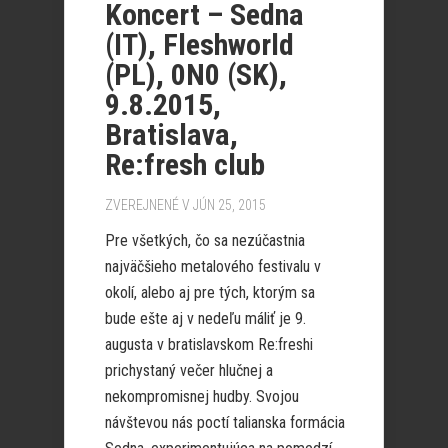
Koncert – Sedna
(IT), Fleshworld
(PL), 0N0 (SK),
9.8.2015,
Bratislava,
Re:fresh club
ZVEREJNENÉ V JÚN 25, 2015
Pre všetkých, čo sa nezúčastnia
najväčšieho metalového festivalu v
okolí, alebo aj pre tých, ktorým sa
bude ešte aj v nedeľu máliť je 9.
augusta v bratislavskom Re:freshi
prichystaný večer hlučnej a
nekompromisnej hudby. Svojou
návštevou nás poctí talianska formácia