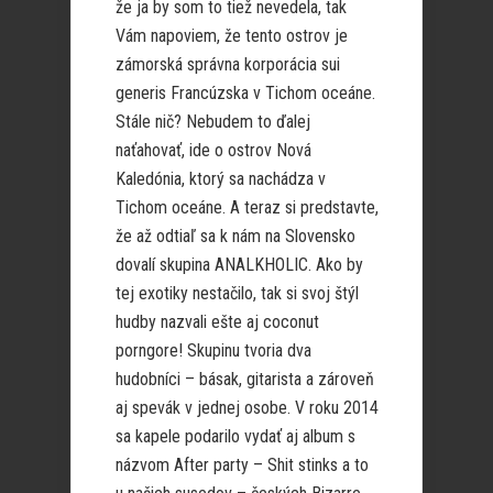
že ja by som to tiež nevedela, tak
Vám napoviem, že tento ostrov je
zámorská správna korporácia sui
generis Francúzska v Tichom oceáne.
Stále nič? Nebudem to ďalej
naťahovať, ide o ostrov Nová
Kaledónia, ktorý sa nachádza v
Tichom oceáne. A teraz si predstavte,
že až odtiaľ sa k nám na Slovensko
dovalí skupina ANALKHOLIC. Ako by
tej exotiky nestačilo, tak si svoj štýl
hudby nazvali ešte aj coconut
porngore! Skupinu tvoria dva
hudobníci – básak, gitarista a zároveň
aj spevák v jednej osobe. V roku 2014
sa kapele podarilo vydať aj album s
názvom After party – Shit stinks a to