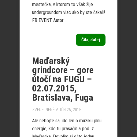
mestečka, v ktorom to však žije
undergroundom viac ako by ste čakali!
FB EVENT Autor:...
Čítaj ďalej
Maďarský
grindcore – gore
útočí na FUGU –
02.07.2015,
Bratislava, Fuga
ZVEREJNENÉ V JÚN 26, 2015
Ale nebojte sa, ide len o muziku plnú
energie, kde tu prasačín a pod. z
Maďarska. Dovolím si ešte jednu