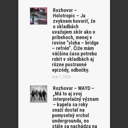
Rozhovor –
Holotropic – Ja
zvyknem hovoriť, že
o skladbách
uvažujem skôr ako o
príbehoch, menej v
rovine “sloha – bridge
– refrén”. Čiže mám
väčšinu času potrebu
robit v skladbách aj
rôzne postranné
epizódy, odbočky.
mar 1, 2026
Rozhovor – WAYD –
„Má to aj svoj
interpretačný význam
– kapela sa roky
snaží dostať na
pomyselný vrchol
undergroundu, no
stále sa nachádza na