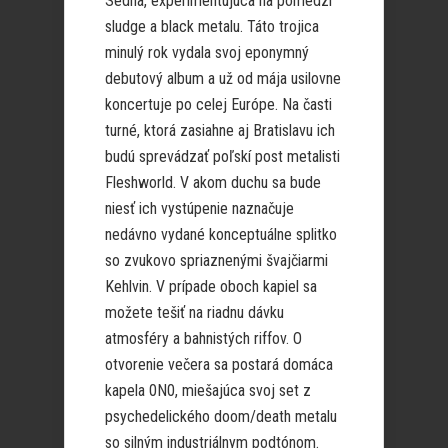
Sedna, experimentujúca na pomedzí
sludge a black metalu. Táto trojica
minulý rok vydala svoj eponymný
debutový album a už od mája usilovne
koncertuje po celej Európe. Na časti
turné, ktorá zasiahne aj Bratislavu ich
budú sprevádzať poľskí post metalisti
Fleshworld. V akom duchu sa bude
niesť ich vystúpenie naznačuje
nedávno vydané konceptuálne splitko
so zvukovo spriaznenými švajčiarmi
Kehlvin. V prípade oboch kapiel sa
možete tešiť na riadnu dávku
atmosféry a bahnistých riffov. O
otvorenie večera sa postará domáca
kapela 0N0, miešajúca svoj set z
psychedelického doom/death metalu
so silným industriálnym podtónom.