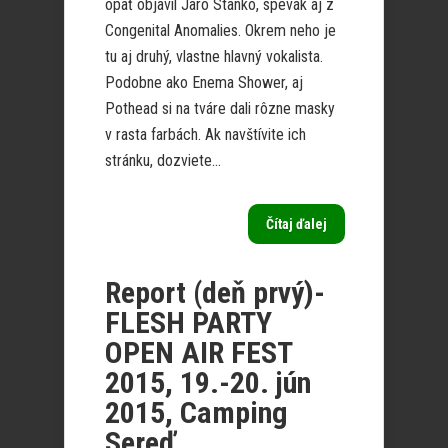
opäť objavil Jaro Stanko, spevák aj z
Congenital Anomalies. Okrem neho je
tu aj druhý, vlastne hlavný vokalista.
Podobne ako Enema Shower, aj
Pothead si na tváre dali rôzne masky
v rasta farbách. Ak navštívite ich
stránku, dozviete...
Čítaj ďalej
Report (deň prvý)-
FLESH PARTY
OPEN AIR FEST
2015, 19.-20. jún
2015, Camping
Sereď