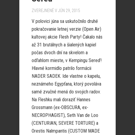
ZVEREJNENÉ V JÚN 29, 2015
V polovici júna sa uskutočnilo druhé
pokračovanie letnej verzie (Open Air)
kultovej akcie Flesh Party! Čakalo nás
až 31 brutálnych a šialených kapiel
počas dvoch dní na skvelom a
odľahlom mieste, v Kempingu Sereď!
Hlavné kormidlo patrilo formácii
NADER SADEK. Ide vlastne o kapelu,
neznámeho Egypťana, ktorý povoláva
samé zvučné mená do svojich radov.
Na Fleshku mali doraziť Hannes
Grossmann (ex-OBSCURA, ex-
NECROPHAGIST), Seth Van de Loo
(CENTURIAN, SEVERE TORTURE) a
Orestis Nalmpantis (CUSTOM MADE