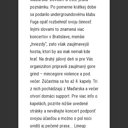
poznámku. Po pomerne krátkej dobe
sa podarilo undergroundovému klubu
Fuga opäť rozbehnúť svoju činnosť.
Inými slovami to znamená viac
koncertov v Bratislave, menšie
„hviezdy“, zato však zaujímavejší
hostia, ktorí by asi inak nemali kde
hrať. Na druhý júlový deň si pre Vás
organizátori pripravili zaujímavý gore
grind – mincegore violence a pod.
večer. Zúčastnia sa ho až 4. kapely. Tri
z nich pochádzajú z Maďarska a večer
otvorí domáci support. Pre viac info o
kapelách, pozrite nižšie uvedené
stránky a neváhajte koncert podporiť
svojou účasťou a možno o pol noci
uvidíš aj pečené prasa…. Lineup: