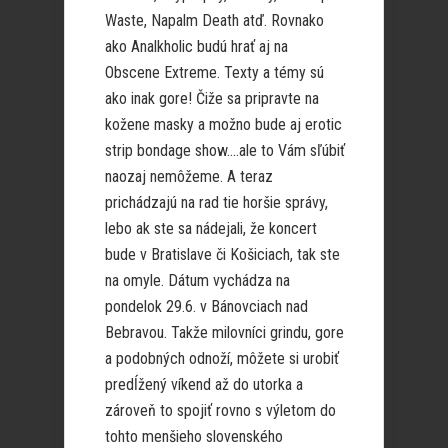
Waste, Napalm Death atď. Rovnako
ako Analkholic budú hrať aj na
Obscene Extreme. Texty a témy sú
ako inak gore! Čiže sa pripravte na
kožene masky a možno bude aj erotic
strip bondage show….ale to Vám sľúbiť
naozaj nemôžeme. A teraz
prichádzajú na rad tie horšie správy,
lebo ak ste sa nádejali, že koncert
bude v Bratislave či Košiciach, tak ste
na omyle. Dátum vychádza na
pondelok 29.6. v Bánovciach nad
Bebravou. Takže milovníci grindu, gore
a podobných odnoží, môžete si urobiť
predĺžený víkend až do utorka a
zároveň to spojiť rovno s výletom do
tohto menšieho slovenského