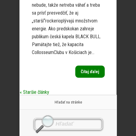
nebude, takže netreba váhať a treba
sa prísť presvedčiť, že aj
„starší“rockerioplývajú množstvom
energie. Ako predskokan zahreje
publikum česká kapela BLACK BULL.
Pamätajte tiež, že kapacita
CollosseumClubu v Košiciach je...
Čítaj ďalej
« Staršie články
Hľadať na stránke