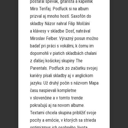
postaral spevák, gitarista a kapelník
Miro Terifaj. Podfuck si na album
prizval aj mnoho hostí. Saxofón do
skladby Názor nahral Filip Molčáni
a klávesy v skladbe Dosť, nahrával
Miroslav Felber. Výrazný posun možno
badať pri práci s vokálmi, k čomu im
dopomohli v piatich skladbách chalani
z ďalšej košickej skupiny The
Parentals. Podfuck zo začiatku svojej
kariéry písali skladby aj v anglickom
jazyku. Už druhý počin s názvom Mapa
času naspievali kompletne
v slovenčine a v tomto trende
pokračujú aj na novom albume.
Textami chcela skupina priblížiť svoje
pocity a emócie, v ktorých sa strieda
optimizmus ich osobného života