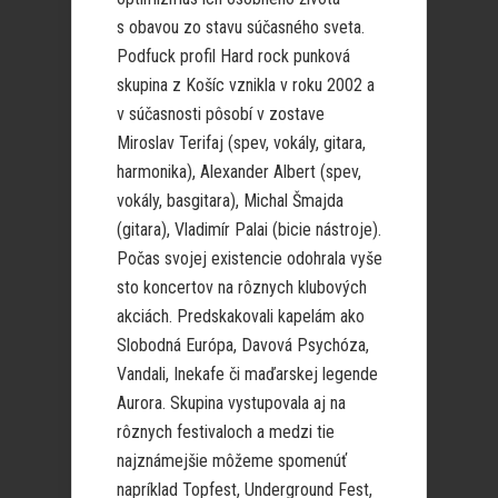
s obavou zo stavu súčasného sveta.
Podfuck profil Hard rock punková
skupina z Košíc vznikla v roku 2002 a
v súčasnosti pôsobí v zostave
Miroslav Terifaj (spev, vokály, gitara,
harmonika), Alexander Albert (spev,
vokály, basgitara), Michal Šmajda
(gitara), Vladimír Palai (bicie nástroje).
Počas svojej existencie odohrala vyše
sto koncertov na rôznych klubových
akciách. Predskakovali kapelám ako
Slobodná Európa, Davová Psychóza,
Vandali, Inekafe či maďarskej legende
Aurora. Skupina vystupovala aj na
rôznych festivaloch a medzi tie
najznámejšie môžeme spomenúť
napríklad Topfest, Underground Fest,