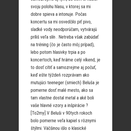
svoju polohu hlasu, v ktorej sa mi
dobre spieva a intonuje. Počas
koncertu sa mi osvedčilo piť pivo,
sladké vody neodporúčam, vytvárajú
príliš veľa slín . Netreba však zabúdať
na tréning (čo je často môj prípad),
lebo potom hlasivky trpia a po
koncertoch, keď hráme celý víkend, je
to dosť cítiť a samozrejme aj počuť,
keď ešte týždeň rozprávam ako
mutujúci teeneger (smiech) Beluša je
pomerne dosť malé mesto, ako sa
tam vlastne dostal metal a aké boli
vaše hlavné vzory a inšpirácie ?
[To2my] V Beluši v 90tych rokoch
bolo pomerne veľa kapiel s rôznymi
štýlmi. Väčšinou išlo o klasické