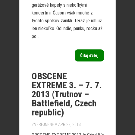
garážové kapely s niekoľkými
koncertmi. Časom však mnohé z
týchto spolkov zanikli. Teraz je ich už
len niekoľko. Od indie, punku, rocku až
po...
Čítaj ďalej
OBSCENE
EXTREME 3. – 7. 7.
2013 (Trutnov –
Battlefield, Czech
republic)
ZVEREJNENÉ V APR 23, 2013