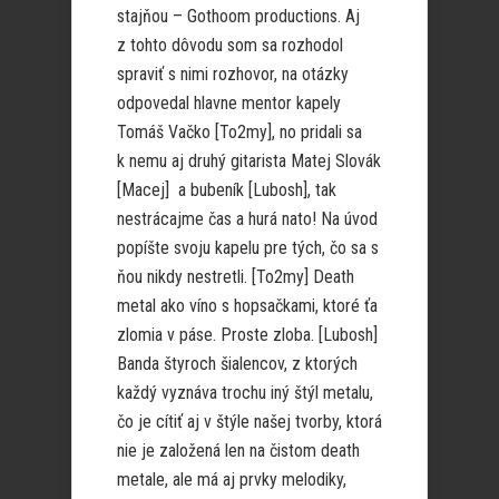
stajňou – Gothoom productions. Aj
z tohto dôvodu som sa rozhodol
spraviť s nimi rozhovor, na otázky
odpovedal hlavne mentor kapely
Tomáš Vačko [To2my], no pridali sa
k nemu aj druhý gitarista Matej Slovák
[Macej] a bubeník [Lubosh], tak
nestrácajme čas a hurá nato! Na úvod
popíšte svoju kapelu pre tých, čo sa s
ňou nikdy nestretli. [To2my] Death
metal ako víno s hopsačkami, ktoré ťa
zlomia v páse. Proste zloba. [Lubosh]
Banda štyroch šialencov, z ktorých
každý vyznáva trochu iný štýl metalu,
čo je cítiť aj v štýle našej tvorby, ktorá
nie je založená len na čistom death
metale, ale má aj prvky melodiky,