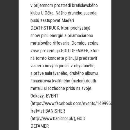
v príjemnom prostredí bratislavského
klubu U Očka. Nášho druhého suseda
budú zastupovať Maďari
DEATHSTRUCK, ktorí prichystajú
show plnú energie a priamočiareho
metalového riffovania. Domácu scénu
zase prezentujú GOD DEFAMER, ktorí
na tomto koncerte plánujú predstaviť
viacero nových piesní z chystaného,
a práve nahrávaného, druhého albumu.
Fanúšikovia kvalitného (nielen) death
metalu si rozhodne prídu na svoje.
Odkazy: EVENT
(https://www.facebook.com/events/14999633516169
fref=ts) BANISHER
(http://www.banisher.pl/), GOD
DEFAMER