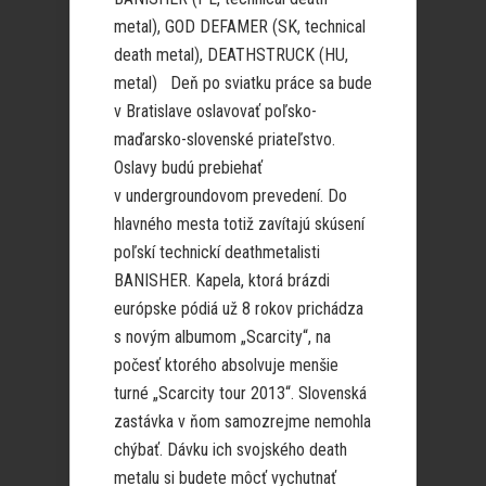
metal), GOD DEFAMER (SK, technical
death metal), DEATHSTRUCK (HU,
metal) Deň po sviatku práce sa bude
v Bratislave oslavovať poľsko-
maďarsko-slovenské priateľstvo.
Oslavy budú prebiehať
v undergroundovom prevedení. Do
hlavného mesta totiž zavítajú skúsení
poľskí technickí deathmetalisti
BANISHER. Kapela, ktorá brázdi
európske pódiá už 8 rokov prichádza
s novým albumom „Scarcity“, na
počesť ktorého absolvuje menšie
turné „Scarcity tour 2013“. Slovenská
zastávka v ňom samozrejme nemohla
chýbať. Dávku ich svojského death
metalu si budete môcť vychutnať