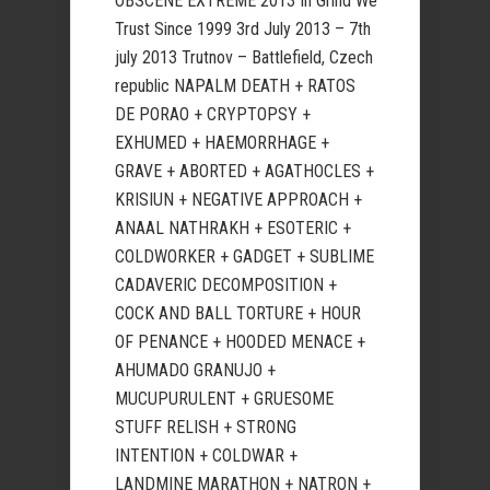
OBSCENE EXTREME 2013 In Grind We
Trust Since 1999 3rd July 2013 – 7th
july 2013 Trutnov – Battlefield, Czech
republic NAPALM DEATH + RATOS
DE PORAO + CRYPTOPSY +
EXHUMED + HAEMORRHAGE +
GRAVE + ABORTED + AGATHOCLES +
KRISIUN + NEGATIVE APPROACH +
ANAAL NATHRAKH + ESOTERIC +
COLDWORKER + GADGET + SUBLIME
CADAVERIC DECOMPOSITION +
COCK AND BALL TORTURE + HOUR
OF PENANCE + HOODED MENACE +
AHUMADO GRANUJO +
MUCUPURULENT + GRUESOME
STUFF RELISH + STRONG
INTENTION + COLDWAR +
LANDMINE MARATHON + NATRON +