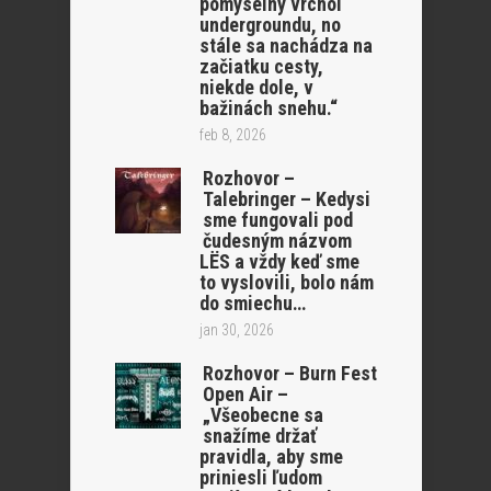
pomyselný vrchol
undergroundu, no
stále sa nachádza na
začiatku cesty,
niekde dole, v
bažinách snehu.“
feb 8, 2026
Rozhovor –
Talebringer – Kedysi
sme fungovali pod
čudesným názvom
LËS a vždy keď sme
to vyslovili, bolo nám
do smiechu…
jan 30, 2026
Rozhovor – Burn Fest
Open Air –
„Všeobecne sa
snažíme držať
pravidla, aby sme
priniesli ľudom