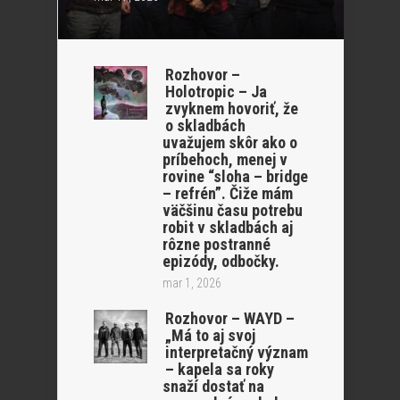
Rozhovor –
Holotropic – Ja
zvyknem hovoriť, že
o skladbách
uvažujem skôr ako o
príbehoch, menej v
rovine “sloha – bridge
– refrén”. Čiže mám
väčšinu času potrebu
robit v skladbách aj
rôzne postranné
epizódy, odbočky.
mar 1, 2026
Rozhovor – WAYD –
„Má to aj svoj
interpretačný význam
– kapela sa roky
snaží dostať na