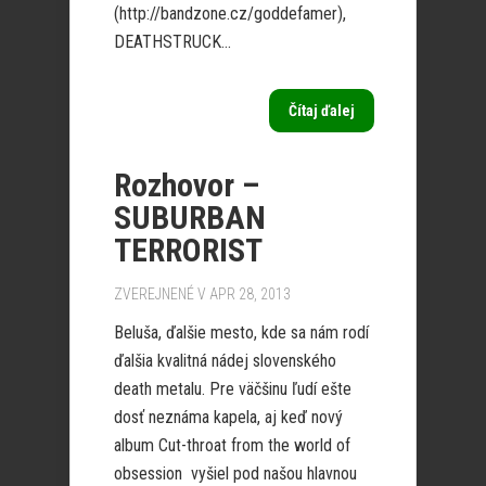
(http://bandzone.cz/goddefamer),
DEATHSTRUCK...
Čítaj ďalej
Rozhovor –
SUBURBAN
TERRORIST
ZVEREJNENÉ V APR 28, 2013
Beluša, ďalšie mesto, kde sa nám rodí
ďalšia kvalitná nádej slovenského
death metalu. Pre väčšinu ľudí ešte
dosť neznáma kapela, aj keď nový
album Cut-throat from the world of
obsession vyšiel pod našou hlavnou