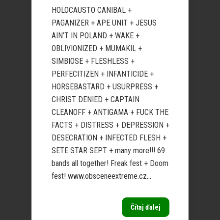
HOLOCAUSTO CANIBAL +
PAGANIZER + APE UNIT + JESUS
AIN’T IN POLAND + WAKE +
OBLIVIONIZED + MUMAKIL +
SIMBIOSE + FLESHLESS +
PERFECITIZEN + INFANTICIDE +
HORSEBASTARD + USURPRESS +
CHRIST DENIED + CAPTAIN
CLEANOFF + ANTIGAMA + FUCK THE
FACTS + DISTRESS + DEPRESSION +
DESECRATION + INFECTED FLESH +
SETE STAR SEPT + many more!!! 69
bands all together! Freak fest + Doom
fest! www.obsceneextreme.cz...
Čítaj ďalej