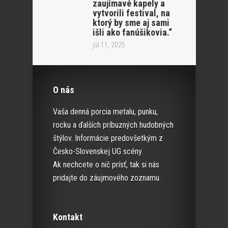
zaujímavé kapely a
vytvorili festival, na
ktorý by sme aj sami
išli ako fanúšikovia.“
júl 11, 2025
O nás
Vaša denná porcia metalu, punku,
rocku a ďalších príbuzných hudobných
štýlov. Informácie predovšetkým z
Česko-Slovenskej UG scény.
Ak nechcete o nič prísť, tak si nás
pridajte do záujmového zoznamu.
Kontakt