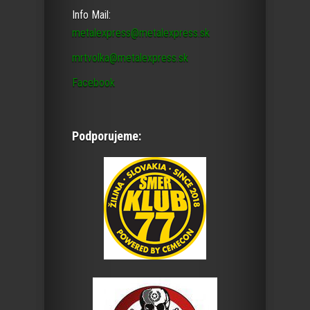
Info Mail:
metalexpress@metalexpress.sk
mrtvolka@metalexpress.sk
Facebook
Podporujeme: