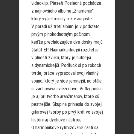
videoklip. Pieseň Posledná pochádza
z najnovšieho albumu „Znamenie“,
ktorý vyšiel minulý rok v auguste.
V poradí už tretí album je v podstate
prvým plnohodnotným počinom,
keďže prechádzajúce dve dosky majú
štatút EP. Najmarkantnejší rozdiel je
v plnosti zvuku, ktorý je hutnejší
a dynamickejší. Podfuck si po rokoch
tvrdej práce vypracoval svoj vlastný
sound, ktorý je síce jemnejší, no stále
si zachováva svieži drive. Veľký posun
je aj pri tvorbe aranžmánov, ktoré sú
pestrejšie. Skupina priniesla do svojej
gitarovej tvorby po prvý krát vo svojej
histórii aj dychové nástroje.
O harmonikové rytmizované časti sa