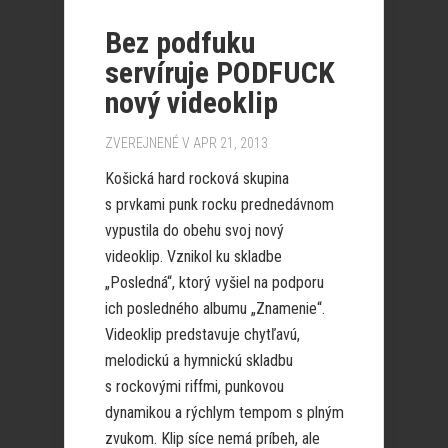
Bez podfuku
servíruje PODFUCK
nový videoklip
ZVEREJNENÉ V APR 21, 2013
Košická hard rocková skupina
s prvkami punk rocku prednedávnom
vypustila do obehu svoj nový
videoklip. Vznikol ku skladbe
„Posledná“, ktorý vyšiel na podporu
ich posledného albumu „Znamenie“.
Videoklip predstavuje chytľavú,
melodickú a hymnickú skladbu
s rockovými riffmi, punkovou
dynamikou a rýchlym tempom s plným
zvukom. Klip síce nemá príbeh, ale