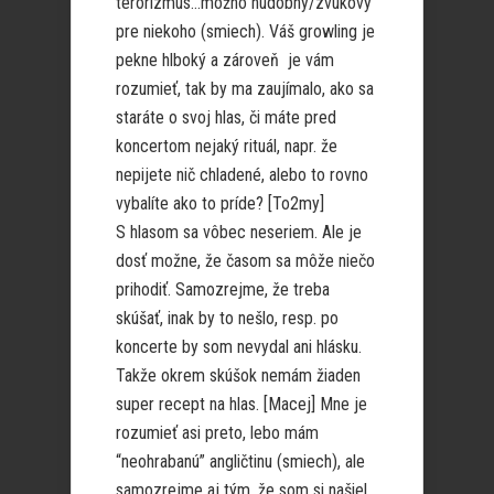
terorizmus…možno hudobný/zvukový
pre niekoho (smiech). Váš growling je
pekne hlboký a zároveň je vám
rozumieť, tak by ma zaujímalo, ako sa
staráte o svoj hlas, či máte pred
koncertom nejaký rituál, napr. že
nepijete nič chladené, alebo to rovno
vybalíte ako to príde? [To2my]
S hlasom sa vôbec neseriem. Ale je
dosť možne, že časom sa môže niečo
prihodiť. Samozrejme, že treba
skúšať, inak by to nešlo, resp. po
koncerte by som nevydal ani hlásku.
Takže okrem skúšok nemám žiaden
super recept na hlas. [Macej] Mne je
rozumieť asi preto, lebo mám
“neohrabanú” angličtinu (smiech), ale
samozrejme aj tým, že som si našiel