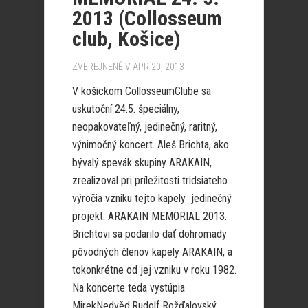
2013 (Collosseum
club, Košice)
ZVEREJNENÉ V APR 20, 2013
V košickom CollosseumClube sa
uskutoční 24.5. špeciálny,
neopakovateľný, jedinečný, raritný,
výnimočný koncert. Aleš Brichta, ako
bývalý spevák skupiny ARAKAIN,
zrealizoval pri príležitosti tridsiateho
výročia vzniku tejto kapely jedinečný
projekt: ARAKAIN MEMORIAL 2013.
Brichtovi sa podarilo dať dohromady
pôvodných členov kapely ARAKAIN, a
tokonkrétne od jej vzniku v roku 1982.
Na koncerte teda vystúpia
MirekNedvěd,Rudolf Rožďalovský,