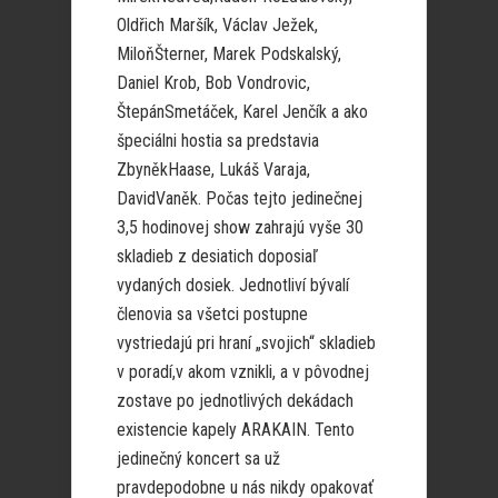
Oldřich Maršík, Václav Ježek,
MiloňŠterner, Marek Podskalský,
Daniel Krob, Bob Vondrovic,
ŠtepánSmetáček, Karel Jenčík a ako
špeciálni hostia sa predstavia
ZbyněkHaase, Lukáš Varaja,
DavidVaněk. Počas tejto jedinečnej
3,5 hodinovej show zahrajú vyše 30
skladieb z desiatich doposiaľ
vydaných dosiek. Jednotliví bývalí
členovia sa všetci postupne
vystriedajú pri hraní „svojich“ skladieb
v poradí,v akom vznikli, a v pôvodnej
zostave po jednotlivých dekádach
existencie kapely ARAKAIN. Tento
jedinečný koncert sa už
pravdepodobne u nás nikdy opakovať