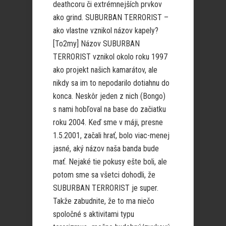
deathcoru či extrémnejších prvkov
ako grind. SUBURBAN TERRORIST –
ako vlastne vznikol názov kapely?
[To2my] Názov SUBURBAN
TERRORIST vznikol okolo roku 1997
ako projekt našich kamarátov, ale
nikdy sa im to nepodarilo dotiahnu do
konca. Neskôr jeden z nich (Bongo)
s nami hobľoval na base do začiatku
roku 2004. Keď sme v máji, presne
1.5.2001, začali hrať, bolo viac-menej
jasné, aký názov naša banda bude
mať. Nejaké tie pokusy ešte boli, ale
potom sme sa všetci dohodli, že
SUBURBAN TERRORIST je super.
Takže zabudnite, že to ma niečo
spoločné s aktivitami typu