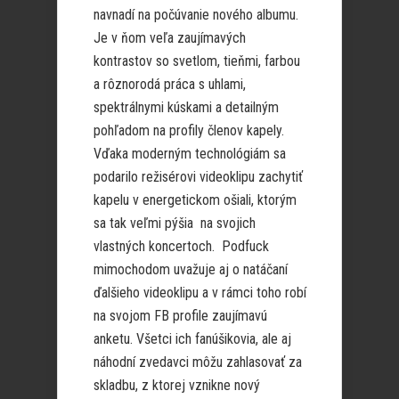
navnadí na počúvanie nového albumu.
Je v ňom veľa zaujímavých
kontrastov so svetlom, tieňmi, farbou
a rôznorodá práca s uhlami,
spektrálnymi kúskami a detailným
pohľadom na profily členov kapely.
Vďaka moderným technológiám sa
podarilo režisérovi videoklipu zachytiť
kapelu v energetickom ošiali, ktorým
sa tak veľmi pýšia na svojich
vlastných koncertoch. Podfuck
mimochodom uvažuje aj o natáčaní
ďalšieho videoklipu a v rámci toho robí
na svojom FB profile zaujímavú
anketu. Všetci ich fanúšikovia, ale aj
náhodní zvedavci môžu zahlasovať za
skladbu, z ktorej vznikne nový