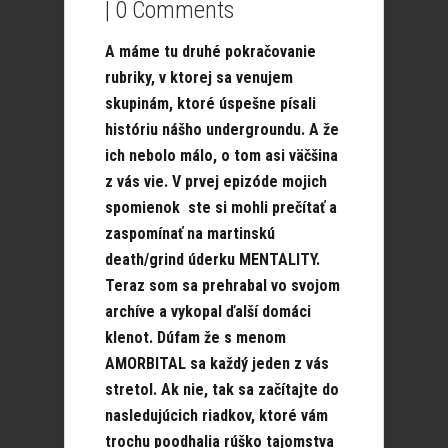
|
0 Comments
A máme tu druhé pokračovanie
rubriky, v ktorej sa venujem
skupinám, ktoré úspešne písali
históriu nášho undergroundu. A že
ich nebolo málo, o tom asi väčšina
z vás vie. V prvej epizóde mojich
spomienok ste si mohli prečítať a
zaspomínať na martinskú
death/grind úderku MENTALITY.
Teraz som sa prehrabal vo svojom
archíve a vykopal ďalší domáci
klenot. Dúfam že s menom
AMORBITAL sa každý jeden z vás
stretol. Ak nie, tak sa začítajte do
nasledujúcich riadkov, ktoré vám
trochu poodhalia rúško tajomstva