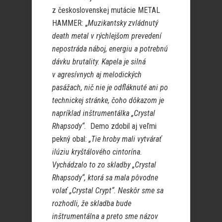
z československej mutácie METAL
HAMMER: „
Muzikantsky zvládnutý
death metal v rýchlejšom prevedení
nepostráda náboj, energiu a potrebnú
dávku brutality. Kapela je silná
v agresívnych aj melodických
pasážach, nič nie je odfláknuté ani po
technickej stránke, čoho dôkazom je
napríklad inštrumentálka „Crystal
Rhapsody“.
Demo zdobil aj veľmi
pekný obal:
„Tie hroby mali vytvárať
ilúziu kryštálového cintorína.
Vychádzalo to zo skladby „Crystal
Rhapsody“, ktorá sa mala pôvodne
volať „Crystal Crypt“. Neskôr sme sa
rozhodli, že skladba bude
inštrumentálna a preto sme názov