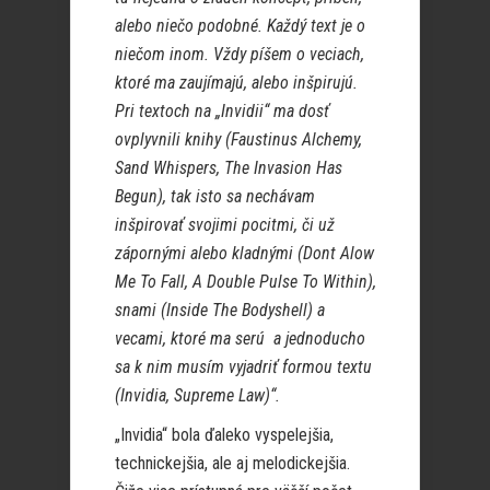
alebo niečo podobné. Každý text je o
niečom inom. Vždy píšem o veciach,
ktoré ma zaujímajú, alebo inšpirujú.
Pri textoch na „Invidii“ ma dosť
ovplyvnili knihy (Faustinus Alchemy,
Sand Whispers, The Invasion Has
Begun), tak isto sa nechávam
inšpirovať svojimi pocitmi, či už
zápornými alebo kladnými (Dont Alow
Me To Fall, A Double Pulse To Within),
snami (Inside The Bodyshell) a
vecami, ktoré ma serú a jednoducho
sa k nim musím vyjadriť formou textu
(Invidia, Supreme Law)“.
„Invidia“ bola ďaleko vyspelejšia,
technickejšia, ale aj melodickejšia.