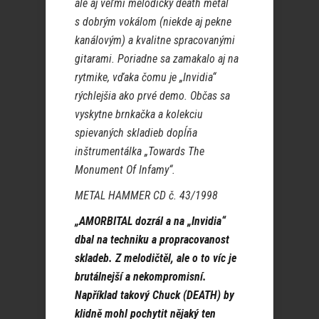
ale aj veľmi melodický death metal
s dobrým vokálom (niekde aj pekne
kanálovým) a kvalitne spracovanými
gitarami. Poriadne sa zamakalo aj na
rytmike, vďaka čomu je „Invidia“
rýchlejšia ako prvé demo. Občas sa
vyskytne brnkačka a kolekciu
spievaných skladieb dopĺňa
inštrumentálka „Towards The
Monument Of Infamy“.
METAL HAMMER CD č. 43/1998
„AMORBITAL dozrál a na „Invidia“
dbal na techniku a propracovanost
skladeb. Z melodičtěl, ale o to víc je
brutálnejší a nekompromisní.
Například takový Chuck (DEATH) by
klidně mohl pochytit nějaký ten