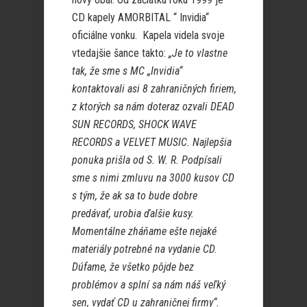
CD kapely AMORBITAL “ Invidia“
oficiálne vonku. Kapela videla svoje
vtedajšie šance takto:
„Je to vlastne
tak, že sme s MC „Invidia“
kontaktovali asi 8 zahraničných firiem,
z ktorých sa nám doteraz ozvali DEAD
SUN RECORDS, SHOCK WAVE
RECORDS a VELVET MUSIC. Najlepšia
ponuka prišla od S. W. R. Podpísali
sme s nimi zmluvu na 3000 kusov CD
s tým, že ak sa to bude dobre
predávať, urobia ďalšie kusy.
Momentálne zháňame ešte nejaké
materiály potrebné na vydanie CD.
Dúfame, že všetko pôjde bez
problémov a splní sa nám náš veľký
sen, vydať CD u zahraničnej firmy“.