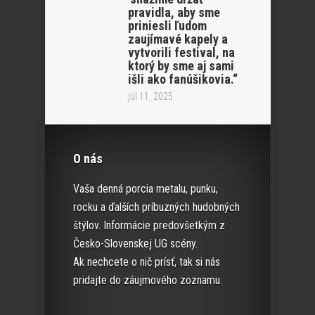
pravidla, aby sme
priniesli ľudom
zaujímavé kapely a
vytvorili festival, na
ktorý by sme aj sami
išli ako fanúšikovia.“
júl 11, 2025
O nás
Vaša denná porcia metalu, punku,
rocku a ďalších príbuzných hudobných
štýlov. Informácie predovšetkým z
Česko-Slovenskej UG scény.
Ak nechcete o nič prísť, tak si nás
pridajte do záujmového zoznamu.