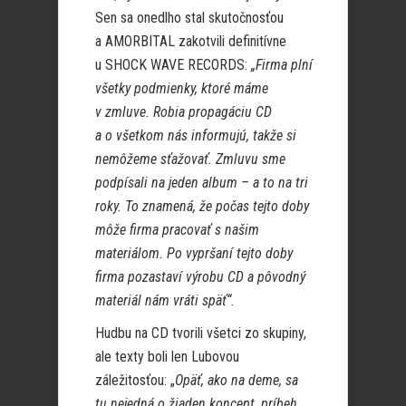
Sen sa onedlho stal skutočnosťou
a AMORBITAL zakotvili definitívne
u SHOCK WAVE RECORDS:
„Firma plní
všetky podmienky, ktoré máme
v zmluve. Robia propagáciu CD
a o všetkom nás informujú, takže si
nemôžeme sťažovať. Zmluvu sme
podpísali na jeden album – a to na tri
roky. To znamená, že počas tejto doby
môže firma pracovať s našim
materiálom. Po vypršaní tejto doby
firma pozastaví výrobu CD a pôvodný
materiál nám vráti späť“.
Hudbu na CD tvorili všetci zo skupiny,
ale texty boli len Lubovou
záležitosťou: „
Opäť, ako na deme, sa
tu nejedná o žiaden koncept, príbeh,