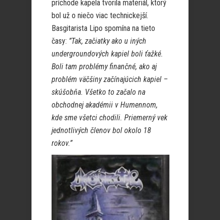
príchode kapela tvorila materiál, ktorý
bol už o niečo viac technickejší.
Basgitarista Lipo spomína na tieto
časy:
”Tak, začiatky ako u iných
undergroundových kapiel boli ťažké.
Boli tam problémy finančné, ako aj
problém väčšiny začínajúcich kapiel –
skúšobňa. Všetko to začalo na
obchodnej akadémii v Humennom,
kde sme všetci chodili. Priemerný vek
jednotlivých členov bol okolo 18
rokov.”