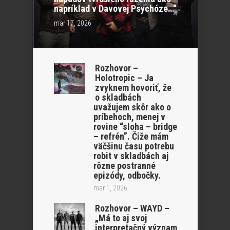
napríklad v Davovej Psychóze…“
mar 17, 2026
Rozhovor –
Holotropic – Ja
zvyknem hovoriť, že
o skladbách
uvažujem skôr ako o
príbehoch, menej v
rovine “sloha – bridge
– refrén”. Čiže mám
väčšinu času potrebu
robit v skladbách aj
rôzne postranné
epizódy, odbočky.
mar 1, 2026
Rozhovor – WAYD –
„Má to aj svoj
interpretačný význam