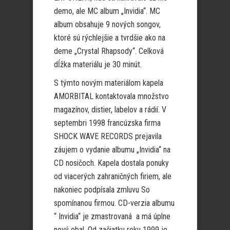
demo, ale MC album „Invidia“. MC
album obsahuje 9 nových songov,
ktoré sú rýchlejšie a tvrdšie ako na
deme „Crystal Rhapsody“. Celková
dĺžka materiálu je 30 minút.
S týmto novým materiálom kapela
AMORBITAL kontaktovala množstvo
magazínov, distier, labelov a rádií. V
septembri 1998 francúzska firma
SHOCK WAVE RECORDS prejavila
záujem o vydanie albumu „Invidia“ na
CD nosičoch. Kapela dostala ponuky
od viacerých zahraničných firiem, ale
nakoniec podpísala zmluvu So
spomínanou firmou. CD-verzia albumu
“ Invidia“ je zmastrovaná a má úplne
nový obal. Od začiatku roku 1999 je