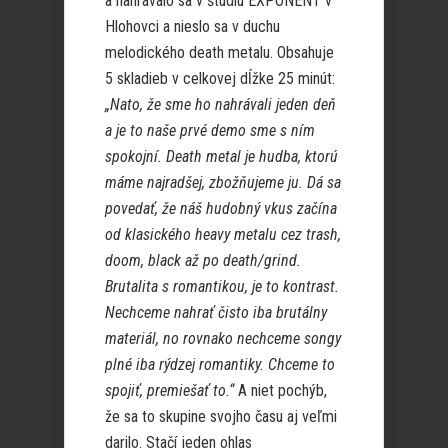
a nahrávalo sa v štúdiu EXPONENT v
Hlohovci a nieslo sa v duchu
melodického death metalu. Obsahuje
5 skladieb v celkovej dĺžke 25 minút:
„Nato, že sme ho nahrávali jeden deň
a je to naše prvé demo sme s ním
spokojní. Death metal je hudba, ktorú
máme najradšej, zbožňujeme ju. Dá sa
povedať, že náš hudobný vkus začína
od klasického heavy metalu cez trash,
doom, black až po death/grind.
Brutalita s romantikou, je to kontrast.
Nechceme nahrať čisto iba brutálny
materiál, no rovnako nechceme songy
plné iba rýdzej romantiky. Chceme to
spojiť, premiešať to.“
A niet pochýb,
že sa to skupine svojho času aj veľmi
darilo. Stačí jeden ohlas