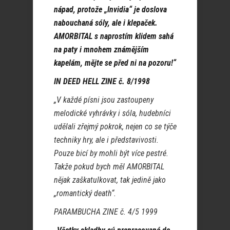
nápad, protože „Invidia“ je doslova
nabouchaná sóly, ale i klepaček.
AMORBITAL s naprostím klidem sahá
na paty i mnohem známějším
kapelám, mějte se před ni na pozoru!“
IN DEED HELL ZINE č. 8/1998
„V každé písni jsou zastoupeny
melodické vyhrávky i sóla, hudebníci
udělali zřejmý pokrok, nejen co se týče
techniky hry, ale i představivosti.
Pouze bicí by mohli být více pestré.
Takže pokud bych měl AMORBITAL
nějak zaškatulkovat, tak jedině jako
„romantický death“.
PARAMBUCHA ZINE č. 4/5 1999