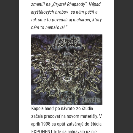
zmenili na „Crystal Rhapsody“. Nápad
kryštálových hrobov sa nám páčil a
tak sme to povedali aj maliarovi, ktorý
nám to namaľoval.“
Kapela hneď po návrate zo štúdia
začala pracovať na novom materiály. V
apríli 1998 sa opäť zatvárajú do štúdia
EXPONENT, kde sa nahrávalo už nie