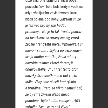
Čiže viac prístupná pre väčší počet
poslucháčov. Toto bola kedysi voda na
mlyn všelijakým závistlivcom, ktorí
kládli polená pod nohy:
„Myslím si, že
je len vec kapely akú hudbu
produkuje. No je to tak trochu podraz
na fanúšikov zo strany kapely, ktorá
začala hrať death metal, vybudovala si
meno na tomto štýle a po čase zmení
svoju hudbu natoľko, že sa od nej
odvrátia takmer všetci doterajší
obdivovatelia. Chuť hrať tento druh
muziky, čiže death metal bol v nás
stále. Vždy sme chceli hrať rýchlo
a brutálne. Preto sa nikto nemusí báť,
že by sme zmäkli alebo niečo
podobné. Tejto hudbe venujeme 90%
voľného času, je to náš život“.