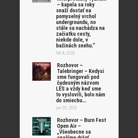
– kapela sa roky
snaží dostať na
pomyselný vrchol
undergroundu, no
stále sa nachádza na
začiatku cesty,
niekde dole, v
bažinách snehu.“
feb 8, 2026
Rozhovor –
Talebringer – Kedysi
sme fungovali pod
čudesným názvom
LËS a vždy keď sme
to vyslovili, bolo nám
do smiechu…
jan 30, 2026
Rozhovor – Burn Fest
Open Air –
„Všeobecne sa
snažíme držať