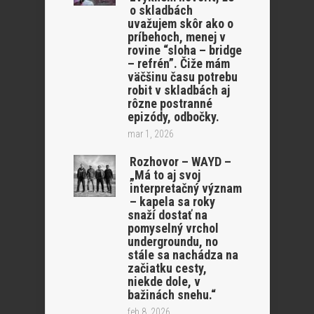
o skladbách
uvažujem skôr ako o
príbehoch, menej v
rovine “sloha – bridge
– refrén”. Čiže mám
väčšinu času potrebu
robit v skladbách aj
rôzne postranné
epizódy, odbočky.
mar 1, 2026
Rozhovor – WAYD –
„Má to aj svoj
interpretačný význam
– kapela sa roky
snaží dostať na
pomyselný vrchol
undergroundu, no
stále sa nachádza na
začiatku cesty,
niekde dole, v
bažinách snehu.“
feb 8, 2026