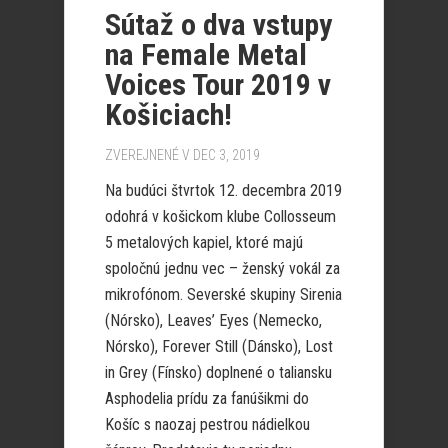
Sútaž o dva vstupy
na Female Metal
Voices Tour 2019 v
Košiciach!
ZVEREJNENÉ V DEC 3, 2019
Na budúci štvrtok 12. decembra 2019
odohrá v košickom klube Collosseum
5 metalových kapiel, ktoré majú
spoločnú jednu vec – ženský vokál za
mikrofónom. Severské skupiny Sirenia
(Nórsko), Leaves’ Eyes (Nemecko,
Nórsko), Forever Still (Dánsko), Lost
in Grey (Fínsko) doplnené o taliansku
Asphodelia prídu za fanúšikmi do
Košíc s naozaj pestrou nádielkou