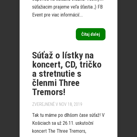
súťažiacim prajeme veľa šťastia ;) FB
Event pre viac informácií:...
Čítaj ďalej
Súťaž o lístky na
koncert, CD, tričko
a stretnutie s
členmi Three
Tremors!
ZVEREJNENÉ V NOV 18, 2019
Tak tu máme po dlhšom čase súťaž! V
Košiciach sa už 26.11. uskutoční
koncert The Three Tremors,