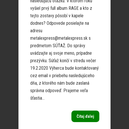
nasledujúcu otázku: V ktorom roku
vyšiel prvý full album RAGE a kto z
tejto zostavy pôsobí v kapele
dodnes? Odpovede posielajte na
adresu
metalexpress@metalexpress.sk s
predmetom SÚŤAŽ. Do správy
uvádzajte aj svoje meno, prípadne
prezývku. Súťaž končí v stredu večer
19.2.2020 Výherca bude kontaktovaný
cez email v priebehu nasledujúceho
dňa, z ktorého nám bude zaslaná
správna odpoveď. Prajeme veľa
šťastia...
Čítaj ďalej