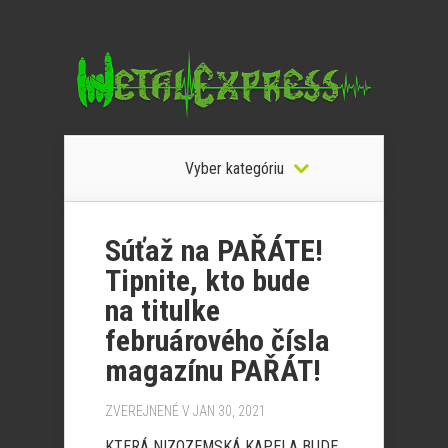
Vyber kategóriu
Súťaž na PAŘÁTE!
Tipnite, kto bude
na titulke
februárového čísla
magazínu PAŘÁT!
ZVEREJNENÉ V JAN 30, 2021
KTERÁ NIZOZEMSKÁ KAPELA BUDE