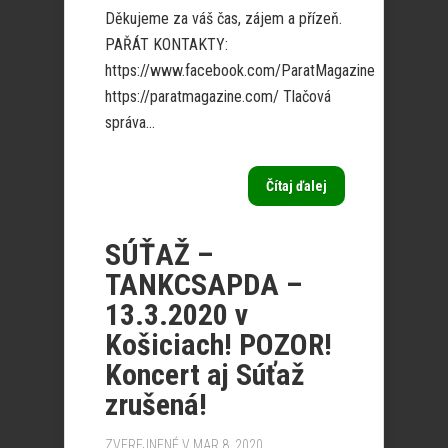
Děkujeme za váš čas, zájem a přízeň.
PAŘÁT KONTAKTY:
https://www.facebook.com/ParatMagazine
https://paratmagazine.com/ Tlačová
správa...
Čítaj ďalej
SÚŤAŽ –
TANKCSAPDA –
13.3.2020 v
Košiciach! POZOR!
Koncert aj Súťaž
zrušená!
ZVEREJNENÉ V MAR 8, 2020