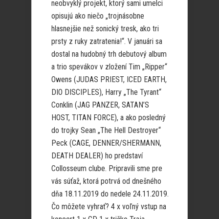
neobvyklý projekt, ktorý sami umelci
opisujú ako niečo „trojnásobne
hlasnejšie než sonický tresk, ako tri
prsty z ruky zatratenia!“. V januári sa
dostal na hudobný trh debutový album
a trio spevákov v zložení Tim „Ripper“
Owens (JUDAS PRIEST, ICED EARTH,
DIO DISCIPLES), Harry „The Tyrant“
Conklin (JAG PANZER, SATAN’S
HOST, TITAN FORCE), a ako posledný
do trojky Sean „The Hell Destroyer“
Peck (CAGE, DENNER/SHERMANN,
DEATH DEALER) ho predstaví
Collosseum clube. Pripravili sme pre
vás súťaž, ktorá potrvá od dnešného
dňa 18.11.2019 do nedele 24.11.2019.
Čo môžete vyhrať? 4 x voľný vstup na