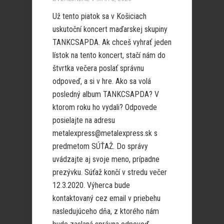
Už tento piatok sa v Košiciach
uskutoční koncert maďarskej skupiny
TANKCSAPDA. Ak chceš vyhrať jeden
lístok na tento koncert, stačí nám do
štvrtka večera poslať správnu
odpoveď, a si v hre. Ako sa volá
posledný album TANKCSAPDA? V
ktorom roku ho vydali? Odpovede
posielajte na adresu
metalexpress@metalexpress.sk s
predmetom SÚŤAŽ. Do správy
uvádzajte aj svoje meno, prípadne
prezývku. Súťaž končí v stredu večer
12.3.2020. Výherca bude
kontaktovaný cez email v priebehu
nasledujúceho dňa, z ktorého nám