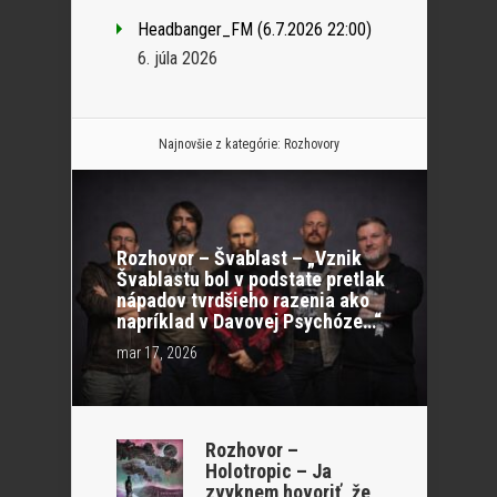
Headbanger_FM (6.7.2026 22:00)
6. júla 2026
Najnovšie z kategórie:
Rozhovory
Rozhovor – Švablast – „Vznik
Švablastu bol v podstate pretlak
nápadov tvrdšieho razenia ako
napríklad v Davovej Psychóze…“
mar 17, 2026
Rozhovor –
Holotropic – Ja
zvyknem hovoriť, že