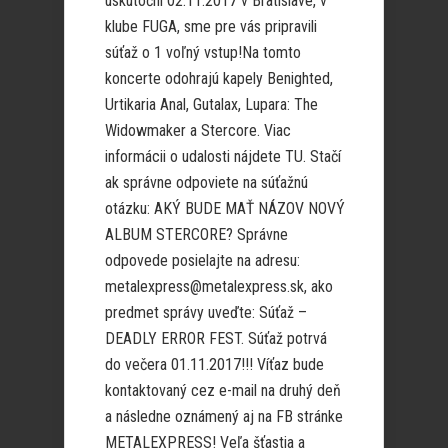
uskutoční 02.11.2017 v Bratislave, v
klube FUGA, sme pre vás pripravili
súťaž o 1 voľný vstup!Na tomto
koncerte odohrajú kapely Benighted,
Urtikaria Anal, Gutalax, Lupara: The
Widowmaker a Stercore. Viac
informácii o udalosti nájdete TU. Stačí
ak správne odpoviete na súťažnú
otázku: AKÝ BUDE MAŤ NÁZOV NOVÝ
ALBUM STERCORE? Správne
odpovede posielajte na adresu:
metalexpress@metalexpress.sk, ako
predmet správy uveďte: Súťaž –
DEADLY ERROR FEST. Súťaž potrvá
do večera 01.11.2017!!! Víťaz bude
kontaktovaný cez e-mail na druhý deň
a následne oznámený aj na FB stránke
METALEXPRESS! Veľa šťastia a