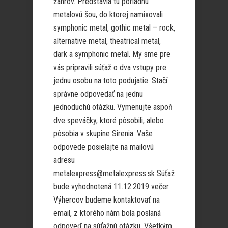
žánrov. Predstavia tu poriadnu
metalovú šou, do ktorej namixovali
symphonic metal, gothic metal – rock,
alternative metal, theatrical metal,
dark a symphonic metal. My sme pre
vás pripravili súťaž o dva vstupy pre
jednu osobu na toto podujatie. Stačí
správne odpovedať na jednu
jednoduchú otázku. Vymenujte aspoň
dve speváčky, ktoré pôsobili, alebo
pôsobia v skupine Sirenia. Vaše
odpovede posielajte na mailovú
adresu
metalexpress@metalexpress.sk Súťaž
bude vyhodnotená 11.12.2019 večer.
Výhercov budeme kontaktovať na
email, z ktorého nám bola poslaná
odpoveď na súťažnú otázku. Všetkým