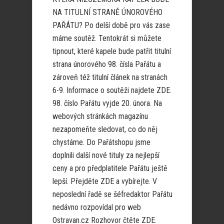
NA TITULNÍ STRANĚ ÚNOROVÉHO
PAŘÁTU? Po delší době pro vás zase
máme soutěž. Tentokrát si můžete
tipnout, které kapele bude patřit titulní
strana únorového 98. čísla Pařátu a
zároveň též titulní článek na stranách
6-9. Informace o soutěži najdete ZDE.
98. číslo Pařátu vyjde 20. února. Na
webových stránkách magazínu
nezapomeňte sledovat, co do něj
chystáme. Do Pařátshopu jsme
doplnili další nové tituly za nejlepší
ceny a pro předplatitele Pařátu ještě
lepší. Přejděte ZDE a vybírejte. V
neposlední řadě se šéfredaktor Pařátu
nedávno rozpovídal pro web
Ostravan.cz Rozhovor čtěte ZDE.