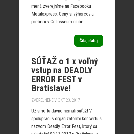
mená zverejníme na Facebooku
Metalexpress. Ceny si výhercovia
preberú v Collosseum clube. ...
Čítaj ďalej
SÚŤAŽ o 1 x voľný
vstup na DEADLY
ERROR FEST v
Bratislave!
ZVEREJNENÉ V OKT 23, 2017
Už sme tu dávno nemali súťaž! V
spolupráci s organizátormi koncertu s
názvom Deadly Error Fest, ktorý sa