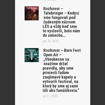
Rozhovor –
Talebringer – Kedysi
sme fungovali pod
čudesným názvom
LËS a vždy keď sme
to vyslovili, bolo nám
do smiechu…
jan 30, 2026
Rozhovor – Burn Fest
Open Air –
„Všeobecne sa
snažíme držať
pravidla, aby sme
priniesli ľudom
zaujímavé kapely a
vytvorili festival, na
ktorý by sme aj sami
išli ako fanúšikovia.“
júl 11, 2025