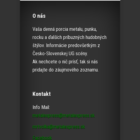
O nás
Vaša denná porcia metalu, punku,
rocku a ďalších príbuzných hudobných
štýlov. Informácie predovšetkým z
Česko-Slovenskej UG scény.
Ak nechcete o nič prísť, tak si nás
pridajte do záujmového zoznamu.
Kontakt
Info Mail:
metalexpress@metalexpress.sk
mrtvolka@metalexpress.sk
Facebook