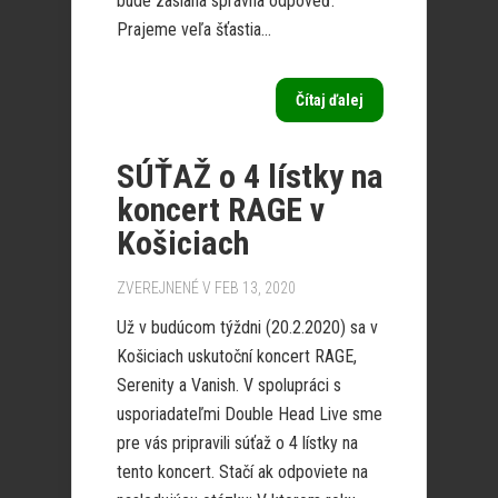
bude zaslaná správna odpoveď.
Prajeme veľa šťastia...
Čítaj ďalej
SÚŤAŽ o 4 lístky na
koncert RAGE v
Košiciach
ZVEREJNENÉ V FEB 13, 2020
Už v budúcom týždni (20.2.2020) sa v
Košiciach uskutoční koncert RAGE,
Serenity a Vanish. V spolupráci s
usporiadateľmi Double Head Live sme
pre vás pripravili súťaž o 4 lístky na
tento koncert. Stačí ak odpoviete na