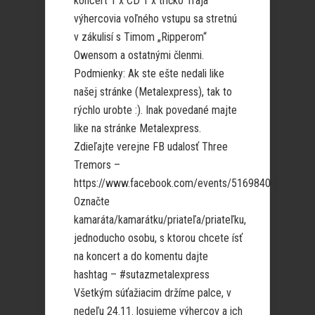
koncert 1 x CD 1 x tričko Traja
výhercovia voľného vstupu sa stretnú
v zákulisí s Timom „Ripperom“
Owensom a ostatnými členmi.
Podmienky: Ak ste ešte nedali like
našej stránke (Metalexpress), tak to
rýchlo urobte :). Inak povedané majte
like na stránke Metalexpress.
Zdieľajte verejne FB udalosť Three
Tremors –
https://www.facebook.com/events/516984015728564
Označte
kamaráta/kamarátku/priateľa/priateľku,
jednoducho osobu, s ktorou chcete ísť
na koncert a do komentu dajte
hashtag – #sutazmetalexpress
Všetkým súťažiacim držíme palce, v
nedeľu 24.11. losujeme výhercov a ich