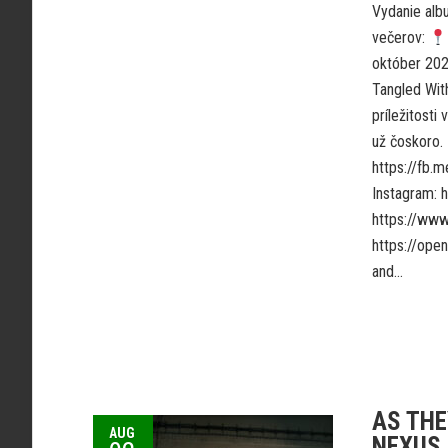
Vydanie alb
večerov:
október 202
Tangled Wit
príležitost
už čoskoro.
https://fb
Instagram: 
https://ww
https://ope
and...
AS THE
AUG
NEXUS, 