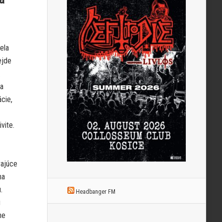
ela
ejde
.
 a
cie,
vite.
vajúce
na
.
Headbanger FM
ú
ne