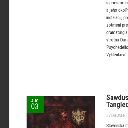
s priestoro
a jeho okol
inštalácií,
zotmení pre
dramaturgia
stretnú Dar
Psychedelic
Výklenkové 
Sawdust
AUG
Tangle
03
ZVEREJNENÉ 
Slovenská m