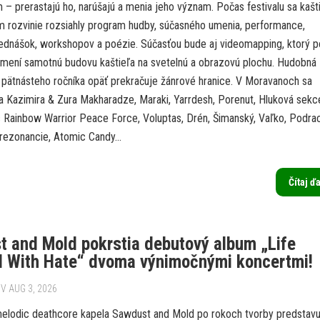
m – prerastajú ho, narúšajú a menia jeho význam. Počas festivalu sa kaš
ím rozvinie rozsiahly program hudby, súčasného umenia, performance,
 prednášok, workshopov a poézie. Súčasťou bude aj videomapping, ktorý p
mení samotnú budovu kaštieľa na svetelnú a obrazovú plochu. Hudobná
 pätnásteho ročníka opäť prekračuje žánrové hranice. V Moravanoch sa
ja Kazimira & Zura Makharadze, Maraki, Yarrdesh, Porenut, Hluková sekc
 Rainbow Warrior Peace Force, Voluptas, Drén, Šimanský, Vaľko, Podrac
rezonancie, Atomic Candy...
Čítaj ď
 and Mold pokrstia debutový album „Life
d With Hate“ dvoma výnimočnými koncertmi!
V AUG 3, 2026
elodic deathcore kapela Sawdust and Mold po rokoch tvorby predstavu