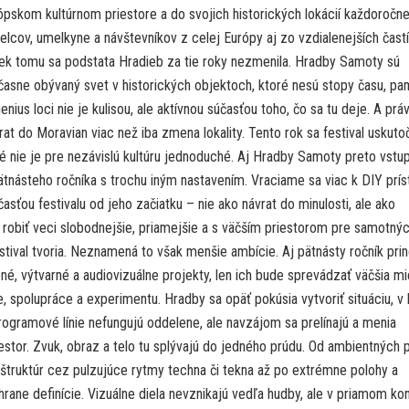
ópskom kultúrnom priestore a do svojich historických lokácií každoročn
lcov, umelkyne a návštevníkov z celej Európy aj zo vzdialenejších častí
iek tomu sa podstata Hradieb za tie roky nezmenila. Hradby Samoty sú
časne obývaný svet v historických objektoch, ktoré nesú stopy času, pa
genius loci nie je kulisou, ale aktívnou súčasťou toho, čo sa tu deje. A prá
rat do Moravian viac než iba zmena lokality. Tento rok sa festival uskutoč
é nie je pre nezávislú kultúru jednoduché. Aj Hradby Samoty preto vstu
ätnásteho ročníka s trochu iným nastavením. Vraciame sa viac k DIY prís
časťou festivalu od jeho začiatku – nie ako návrat do minulosti, ale ako
 robiť veci slobodnejšie, priamejšie a s väčším priestorom pre samotný
festival tvoria. Neznamená to však menšie ambície. Aj pätnásty ročník pri
é, výtvarné a audiovizuálne projekty, len ich bude sprevádzať väčšia mi
, spolupráce a experimentu. Hradby sa opäť pokúsia vytvoriť situáciu, v 
rogramové línie nefungujú oddelene, ale navzájom sa prelínajú a menia
estor. Zvuk, obraz a telo tu splývajú do jedného prúdu. Od ambientných 
 štruktúr cez pulzujúce rytmy techna či tekna až po extrémne polohy a
hrane definície. Vizuálne diela nevznikajú vedľa hudby, ale v priamom ko