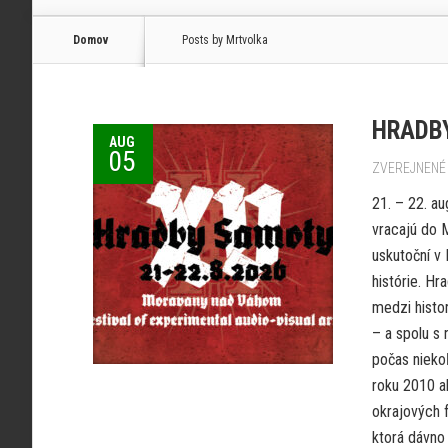
Domov
Posts by Mrtvolka
HRADBY
AUG
05
ZVEREJNENÉ 
21. – 22. a
vracajú do M
uskutoční v
histórie. Hr
medzi histo
– a spolu s 
počas nieko
roku 2010 ak
okrajových 
ktorá dávno 