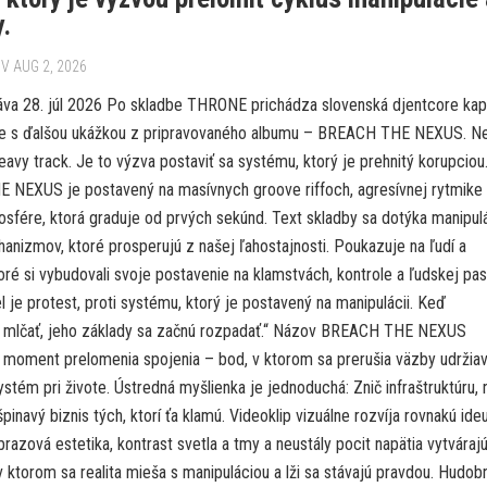
y.
V AUG 2, 2026
áva 28. júl 2026 Po skladbe THRONE prichádza slovenská djentcore kap
se s ďalšou ukážkou z pripravovaného albumu – BREACH THE NEXUS. N
heavy track. Je to výzva postaviť sa systému, ktorý je prehnitý korupciou
NEXUS je postavený na masívnych groove riffoch, agresívnej rytmike
osfére, ktorá graduje od prvých sekúnd. Text skladby sa dotýka manipulá
anizmov, ktoré prosperujú z našej ľahostajnosti. Poukazuje na ľudí a
toré si vybudovali svoje postavenie na klamstvách, kontrole a ľudskej pasi
l je protest, proti systému, ktorý je postavený na manipulácii. Keď
 mlčať, jeho základy sa začnú rozpadať.“ Názov BREACH THE NEXUS
 moment prelomenia spojenia – bod, v ktorom sa prerušia väzby udržia
stém pri živote. Ústredná myšlienka je jednoduchá: Znič infraštruktúru, 
 špinavý biznis tých, ktorí ťa klamú. Videoklip vizuálne rozvíja rovnakú ideu
razová estetika, kontrast svetla a tmy a neustály pocit napätia vytváraj
v ktorom sa realita mieša s manipuláciou a lži sa stávajú pravdou. Hudob