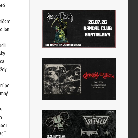
oré
pričom
e len
dli
cky
 sa
aždý
ní po
amný
a
m
ócií
č.“