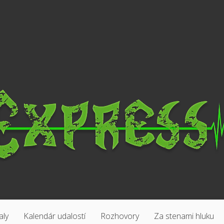
aly
Kalendár udalostí
Rozhovory
Za stenami hluku