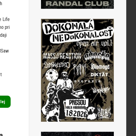
ch
 Life
o pri
daji
ldSaw
t
alej
a