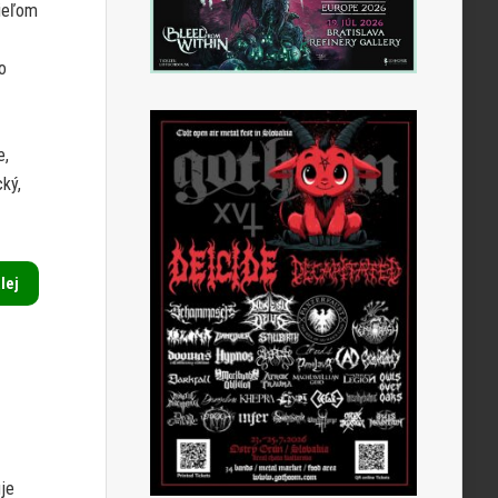
tieľom
o
e,
ký,
alej
je