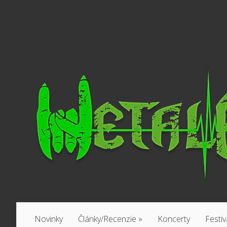
Novinky
Články/Recenzie
»
Koncerty
Festiv