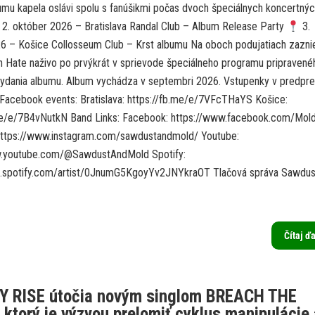
umu kapela oslávi spolu s fanúšikmi počas dvoch špeciálnych koncertný
2. október 2026 – Bratislava Randal Club – Album Release Party
3.
6 – Košice Collosseum Club – Krst albumu Na oboch podujatiach zaznie
h Hate naživo po prvýkrát v sprievode špeciálneho programu pripravenéh
i vydania albumu. Album vychádza v septembri 2026. Vstupenky v predpre
 Facebook events: Bratislava: https://fb.me/e/7VFcTHaYS Košice:
.me/e/7B4vNutkN Band Links: Facebook: https://www.facebook.com/Mo
https://www.instagram.com/sawdustandmold/ Youtube:
w.youtube.com/@SawdustAndMold Spotify:
n.spotify.com/artist/0JnumG5KgoyYv2JNYkraOT Tlačová správa Sawdus
Čítaj ď
Y RISE útočia novým singlom BREACH THE
ktorý je výzvou prelomiť cyklus manipulácie 