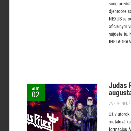
song predst
djentcore s
NEXUS je od
oficiálnym v
nájdete t
INSTAGRAM.
Judas P
AUG
augusta
02
ZVEREJNENÉ 
Už v utorok
metalová ka
formáciou A