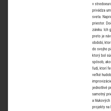
v stredoeur
privádza ume
sveta. Napr
priestor. Do
zániku. Ich 
preto je náv
období, ktor
do svojho p
ktorý bol sú
spôsob, ako
ľudí, ktorí 
veľké hudobn
improvizácie
jednotlivé p
samotný pri
a hlukových
projekty na 