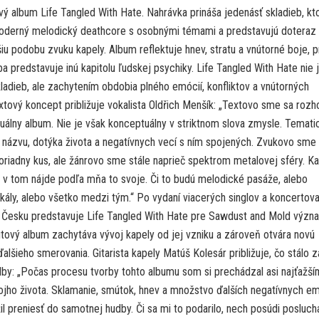
vý album Life Tangled With Hate. Nahrávka prináša jedenásť skladieb, kt
oderný melodický deathcore s osobnými témami a predstavujú doteraz
iu podobu zvuku kapely. Album reflektuje hnev, stratu a vnútorné boje, 
a predstavuje inú kapitolu ľudskej psychiky. Life Tangled With Hate nie j
ladieb, ale zachytením obdobia plného emócií, konfliktov a vnútorných
tový koncept približuje vokalista Oldřich Menšík: „Textovo sme sa rozho
uálny album. Nie je však konceptuálny v striktnom slova zmysle. Temati
a názvu, dotýka života a negatívnych vecí s ním spojených. Zvukovo sme
poriadny kus, ale žánrovo sme stále naprieč spektrom metalovej sféry. K
i v tom nájde podľa mňa to svoje. Či to budú melodické pasáže, alebo
kály, alebo všetko medzi tým.“ Po vydaní viacerých singlov a koncertova
 Česku predstavuje Life Tangled With Hate pre Sawdust and Mold význ
utový album zachytáva vývoj kapely od jej vzniku a zároveň otvára novú
 ďalšieho smerovania. Gitarista kapely Matúš Kolesár približuje, čo stálo z
by: „Počas procesu tvorby tohto albumu som si prechádzal asi najťažší
jho života. Sklamanie, smútok, hnev a množstvo ďalších negatívnych em
l preniesť do samotnej hudby. Či sa mi to podarilo, nech posúdi posluchá