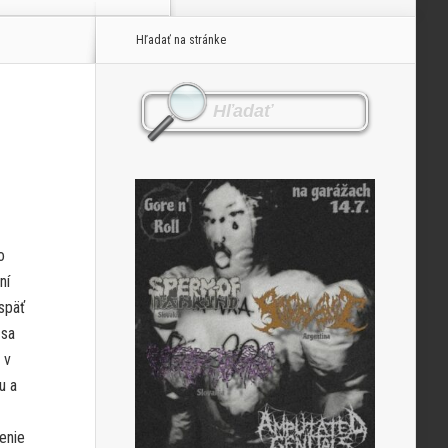
Hľadať na stránke
o
ní
späť
 sa
 v
u a
enie