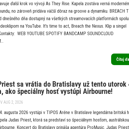
avuje ďalší krok vo vývoji As They Rise. Kapela zostáva verná moderné
oundu, no zároveň pridáva väčší dôraz na groove a dynamiku. BREACH 
 dnešného dňa dostupný na všetkých streamovacích platformách spolu
ideoklipom na YouTube. It’s time to act, Breach the Nexus. Klip a singel
u: Kontakty: WEB YOUTUBE SPOTIFY BANDCAMP SOUNDCLOUD
..
Čítaj ď
riest sa vrátia do Bratislavy už tento utorok 
, ako špeciálny hosť vystúpi Airbourne!
V AUG 2, 2026
 4. augusta 2026 vystúpi v TIPOS Aréne v Bratislave legendárna britská 
pela Judas Priest, ktorá sa predstaví so špeciálnym hosťom, austrálskou
irbourne. Koncert do Bratislavy prináša agentúra ProMusic. Judas Priest