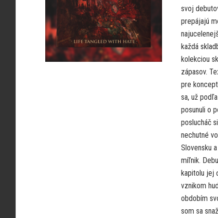
svoj debuto
prepájajú m
najucelenejš
každá skladb
kolekciou sk
zápasov. Tex
pre koncept
sa, už podľ
posunuli o 
poslucháč s
nechutné vo
Slovensku a
míľnik. Deb
kapitolu jej
vznikom hud
obdobím svo
som sa snaži