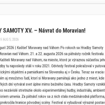
 SAMOTY XV. – Návrat do Moravian!
V AUG 5, 2026
ugust 2026 | Kaštieľ Moravany nad Váhom Po rokoch sa Hradby Samoty
oravian nad Váhom. 21. a 22. augusta 2026 sa pätnásty ročník festivalu
 Kaštieli Moravany nad Váhom, na mieste, ktoré je výraznou súčasťou jeh
adby tu naposledy stáli v roku 2021. Odvtedy festival pokračoval v putova
rickými objektmi a pamiatkami na Slovensku aj v Česku. Teraz sa vracia 
ním aj množstvo ľudí, ktorí si Moravany pamätajú ako jedno z miest, kde
ľkých dní vytváral svet úplne mimo bežného času. Hradby Samoty vznikli
o nezávislé stretnutie okolo experimentálnej hudby, industriálu, ambient
foriem umenia. Za pätnásť rokov sa z nich stala medzinárodná platforma,
prekročila hranice pôvodnej scény. Festival si vybudoval výrazné postav