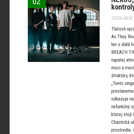
02
kontrol
ZVEREJNENÉ 
Tlačová spr
As They Ri
len o ďalší 
BREACH THE 
napätej atm
moci a mech
štruktúry, k
„Tento singe
prestaneme
odkazuje na
nefunkčný sy
ktorej stojí
Chaotická ob
prostredie, 