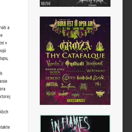
e
mäti a
ve
ní v
pujú
tupu,
ch
nesie
era
ktorej
plôch
ntakte