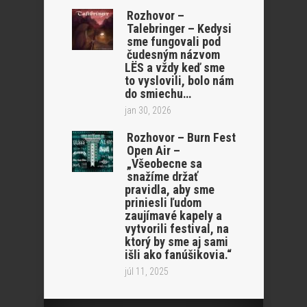
Rozhovor –
Talebringer – Kedysi
sme fungovali pod
čudesným názvom
LËS a vždy keď sme
to vyslovili, bolo nám
do smiechu…
jan 30, 2026
Rozhovor – Burn Fest
Open Air –
„Všeobecne sa
snažíme držať
pravidla, aby sme
priniesli ľudom
zaujímavé kapely a
vytvorili festival, na
ktorý by sme aj sami
išli ako fanúšikovia.“
júl 11, 2025