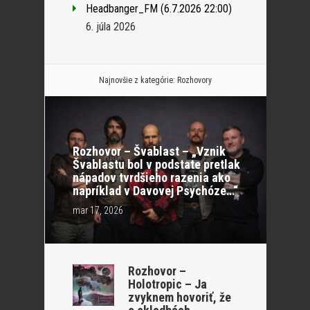
Headbanger_FM (6.7.2026 22:00)
6. júla 2026
Najnovšie z kategórie:
Rozhovory
Rozhovor – Švablast – „Vznik
Švablastu bol v podstate pretlak
nápadov tvrdšieho razenia ako
napríklad v Davovej Psychóze…“
mar 17, 2026
Rozhovor –
Holotropic – Ja
zvyknem hovoriť, že