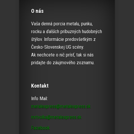
O nás
Vaša denná porcia metalu, punku,
rocku a ďalších príbuzných hudobných
štýlov. Informácie predovšetkým z
Česko-Slovenskej UG scény.
Ak nechcete o nič prísť, tak si nás
pridajte do záujmového zoznamu.
Kontakt
Info Mail:
metalexpress@metalexpress.sk
mrtvolka@metalexpress.sk
Facebook