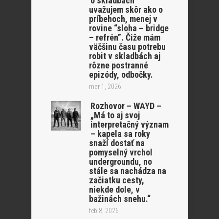
o skladbách
uvažujem skôr ako o
príbehoch, menej v
rovine “sloha – bridge
– refrén”. Čiže mám
väčšinu času potrebu
robit v skladbách aj
rôzne postranné
epizódy, odbočky.
mar 1, 2026
Rozhovor – WAYD –
„Má to aj svoj
interpretačný význam
– kapela sa roky
snaží dostať na
pomyselný vrchol
undergroundu, no
stále sa nachádza na
začiatku cesty,
niekde dole, v
bažinách snehu.“
feb 8, 2026