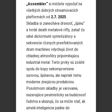
„Assembler“
si môžete vypočuť na
všetkých dobrých streamovacích
platformách od
2.7. 2025
.
Skladba si zanecháva drsnosť, „špinu“
a tvrdé death metalové riffy, zatiaľ čo
silné distortnuté syntetizátory a
sekvencie rôznych preefektovaných
drum machines vdychujú život do
chladnej atmosféry pripomínajúcu
industrial metal. Tieto prvky sú zošité
spolu do kopy nekompromisne
surovou, špinavou, ale napriek tomu
moderne znejúcou produkciou.
Posolstvom skladby je varovanie,
nazerajúce pesimisticky na budúcnosť
ľudstva a ukazujú, čo sa môže stať, ak
umelá inteligencia padne do