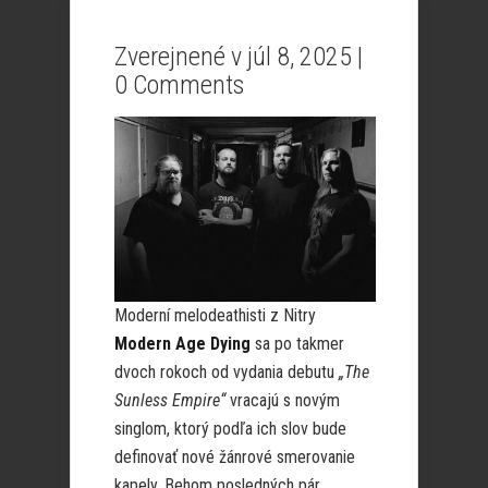
Zverejnené v júl 8, 2025 |
0 Comments
Moderní melodeathisti z Nitry
Modern Age Dying
sa po takmer
dvoch rokoch od vydania debutu
„The
Sunless Empire“
vracajú s novým
singlom, ktorý podľa ich slov bude
definovať nové žánrové smerovanie
kapely. Behom posledných pár