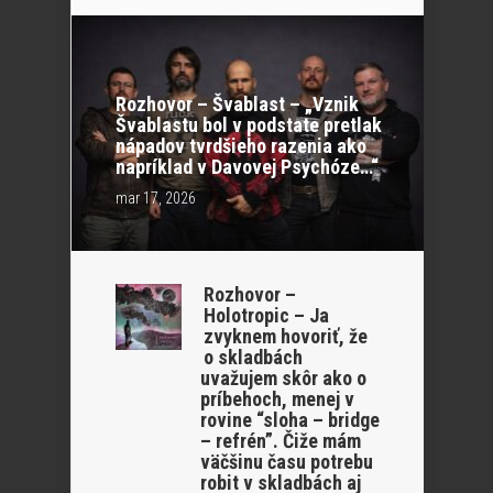
Rozhovor – Švablast – „Vznik
Švablastu bol v podstate pretlak
nápadov tvrdšieho razenia ako
napríklad v Davovej Psychóze…“
mar 17, 2026
Rozhovor –
Holotropic – Ja
zvyknem hovoriť, že
o skladbách
uvažujem skôr ako o
príbehoch, menej v
rovine “sloha – bridge
– refrén”. Čiže mám
väčšinu času potrebu
robit v skladbách aj