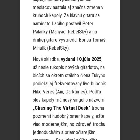
mesiacov nastala aj značná zmena v
kruhoch kapely. Za hlavnú gitaru sa
namiesto Laciho postavil Peter
Palánky (Manyac, RebelSky) a na
druhej gitare vystriedal Borisa Tomáš
Mihalík (RebelSky).
Nová skladba,
vydaná 10.júla 2025
,
už nesie rukopis nových gitaristov, na
bicích sa okrem stáleho člena Tukyho
podieľal aj frekventovaný live bubeník
Niko Vereš (Ain, Darktimes). Podľa
slov kapely má nový singel s názvom
„Chasing The Virtual Dusk“
trochu
pozmeniť hudobný smer kapely, ešte
viac modernejším, no zároveň trochu
jednoduchším a priamočiarejším