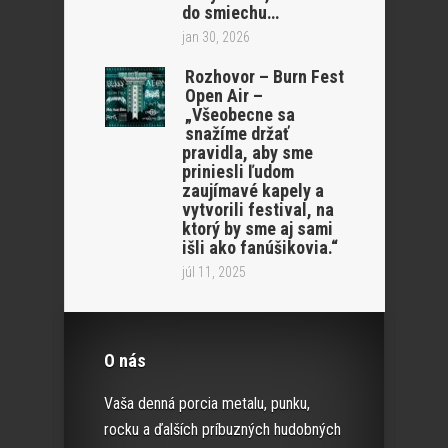
do smiechu…
jan 30, 2026
Rozhovor – Burn Fest
Open Air –
„Všeobecne sa
snažíme držať
pravidla, aby sme
priniesli ľudom
zaujímavé kapely a
vytvorili festival, na
ktorý by sme aj sami
išli ako fanúšikovia.“
júl 11, 2025
O nás
Vaša denná porcia metalu, punku,
rocku a ďalších príbuzných hudobných