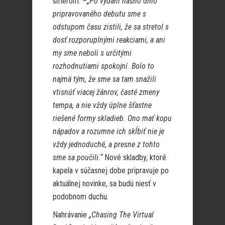
smerom. –
„Po vydaní nášho dlho
pripravovaného debutu sme s
odstupom času zistili, že sa stretol s
dosť rozporuplnými reakciami, a ani
my sme neboli s určitými
rozhodnutiami spokojní. Bolo to
najmä tým, že sme sa tam snažili
vtisnúť viacej žánrov, časté zmeny
tempa, a nie vždy úplne šťastne
riešené formy skladieb. Ono mať kopu
nápadov a rozumne ich skĺbiť nie je
vždy jednoduché, a presne z tohto
sme sa poučili.“
Nové skladby, ktoré
kapela v súčasnej dobe pripravuje po
aktuálnej novinke, sa budú niesť v
podobnom duchu.
Nahrávanie
„Chasing The Virtual