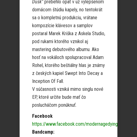
Dusk“
prebehlo opäť v už vylepšenom
domácom štúdiu kapely, no tentokrát
sa o kompletnú produkciu, vrátane
kompozície klávesov a samplov
postaral Marek Kriška z Askela Studio,
pod rukami ktorého vznikol aj
mastering debutového albumu. Ako
hosť na vokáloch spolupracoval Adam
Rohel, ktorého beštiálny hlas je známy
z českých kapiel Swept Into Decay a
Inception Of Fall.
V súčasnosti vzniká mimo singlu nové
EP, ktoré určite bude mať čo
poslucháčom ponúknuť.
Facebook
https://www.facebook.com/modernagedying
Bandcamp: