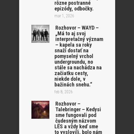
rôzne postranné
epizódy, odbočky.
mar 1, 2026
Rozhovor – WAYD –
„Má to aj svoj
interpretačný význam
– kapela sa roky
snaží dostať na
pomyselný vrchol
undergroundu, no
stále sa nachádza na
začiatku cesty,
niekde dole, v
bažinách snehu.“
feb 8, 2026
Rozhovor –
Talebringer – Kedysi
sme fungovali pod
čudesným názvom
LËS a vždy keď sme
to vyslovili, bolo nám