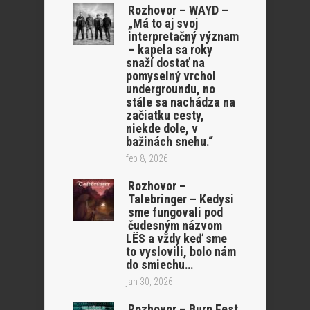
Rozhovor – WAYD –
„Má to aj svoj
interpretačný význam
– kapela sa roky
snaží dostať na
pomyselný vrchol
undergroundu, no
stále sa nachádza na
začiatku cesty,
niekde dole, v
bažinách snehu.“
feb 8, 2026
Rozhovor –
Talebringer – Kedysi
sme fungovali pod
čudesným názvom
LËS a vždy keď sme
to vyslovili, bolo nám
do smiechu…
jan 30, 2026
Rozhovor – Burn Fest