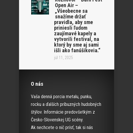
Open Air –
„Všeobecne sa
snažíme držať
pravidla, aby sme
priniesli ľudom
zaujímavé kapely a
vytvorili festival, na
ktorý by sme aj sami
išli ako fanúšikovia.“
júl 11, 2025
O nás
Vaša denná porcia metalu, punku,
rocku a ďalších príbuzných hudobných
štýlov. Informácie predovšetkým z
Česko-Slovenskej UG scény.
Ak nechcete o nič prísť, tak si nás