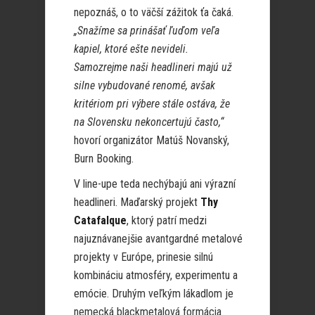
nepoznáš, o to väčší zážitok ťa čaká.
„Snažíme sa prinášať ľuďom veľa
kapiel, ktoré ešte nevideli.
Samozrejme naši headlineri majú už
silne vybudované renomé, avšak
kritériom pri výbere stále ostáva, že
na Slovensku nekoncertujú často,“
hovorí organizátor Matúš Novanský,
Burn Booking.
V line-upe teda nechýbajú ani výrazní
headlineri. Maďarský projekt
Thy
Catafalque
, ktorý patrí medzi
najuznávanejšie avantgardné metalové
projekty v Európe, prinesie silnú
kombináciu atmosféry, experimentu a
emócie. Druhým veľkým lákadlom je
nemecká blackmetalová formácia