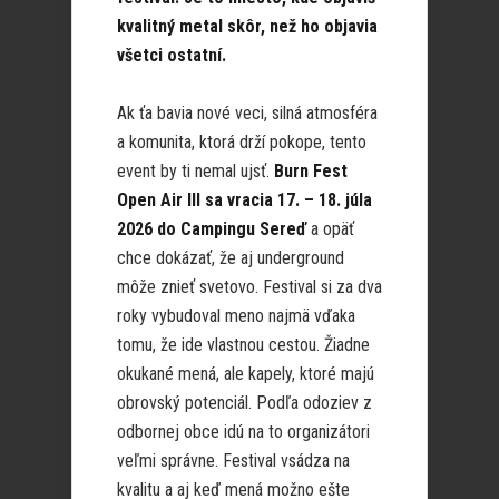
kvalitný metal skôr, než ho objavia
všetci ostatní.
Ak ťa bavia nové veci, silná atmosféra
a komunita, ktorá drží pokope, tento
event by ti nemal ujsť.
Burn Fest
Open Air III sa vracia 17. – 18. júla
2026 do Campingu Sereď
a opäť
chce dokázať, že aj underground
môže znieť svetovo. Festival si za dva
roky vybudoval meno najmä vďaka
tomu, že ide vlastnou cestou. Žiadne
okukané mená, ale kapely, ktoré majú
obrovský potenciál. Podľa odoziev z
odbornej obce idú na to organizátori
veľmi správne. Festival vsádza na
kvalitu a aj keď mená možno ešte