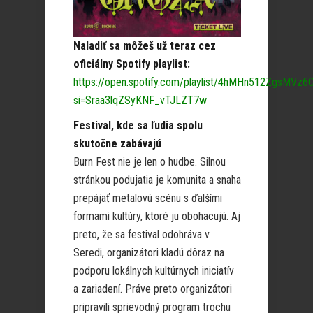
Naladiť sa môžeš už teraz cez
oficiálny Spotify playlist:
https://open.spotify.com/playlist/4hMHn512ZgsMVz6
si=Sraa3lqZSyKNF_vTJLZT7w
Festival, kde sa ľudia spolu
skutočne zabávajú
Burn Fest nie je len o hudbe. Silnou
stránkou podujatia je komunita a snaha
prepájať metalovú scénu s ďalšími
formami kultúry, ktoré ju obohacujú. Aj
preto, že sa festival odohráva v
Seredi, organizátori kladú dôraz na
podporu lokálnych kultúrnych iniciatív
a zariadení. Práve preto organizátori
pripravili sprievodný program trochu