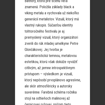
Bathory, ktorá pre scénu veľa
znamená. Položila základy black a
viking metalu a vychovala už niekoľko
generácií metalistov. Vizuál, ktorý má
vlastný rukopis. Súčasťou identity
tohtoročného festivalu je aj
premyslený vizuál, ktorý organizátori
zverili do rúk mladej umelkyne Petre
Glončákovej. Jej tvorba je
charakteristická temnou, metalovou
estetikou, ktorú však dokáže vyvážiť
citlivým, až jemne introspektívnym
prístupom – výsledkom je vizuál,
ktorý nepôsobí prvoplánovo agresívne,
ale skôr atmosféricky a autorsky
suverénne. Farebná schéma ročníka
stojí na odtieňoch malinovej až
černicovej ružovej, pričom tieto