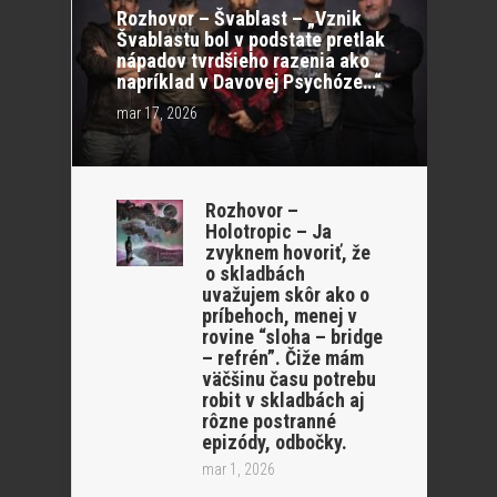
Rozhovor – Švablast – „Vznik
Švablastu bol v podstate pretlak
nápadov tvrdšieho razenia ako
napríklad v Davovej Psychóze…“
mar 17, 2026
Rozhovor –
Holotropic – Ja
zvyknem hovoriť, že
o skladbách
uvažujem skôr ako o
príbehoch, menej v
rovine “sloha – bridge
– refrén”. Čiže mám
väčšinu času potrebu
robit v skladbách aj
rôzne postranné
epizódy, odbočky.
mar 1, 2026