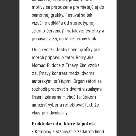
motívy sa prirodzene premietajú aj do
samotnej grafiky. Festival sa tak
vizuálne odkláňa od stereotypnej
„čierno-červenej“ metalovej estetiky a
prináša svieži, no stále temný look.
Druhú verziu festivalovej grafiky pre
merch pripravuje tatér Berry aka
Nomad Buddha z Trnavy, čím vzniká
zaujímavý kontrast medzi dvoma
autorskými prístupmi. Organizátori sa
rozhodli pracovať s dvomi vizuálnymi
líniami zámerne – chcú fanúšikom
umožniť výber a reflektovať fakt, že
vkus je individuálny.
Praktické info, ktoré ťa poteší
• Kemping a stanovanie zadarmo hneď