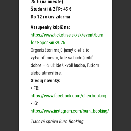
75 € (na mieste)
Študenti & ZŤP: 45 €
Do 12 rokov zdarma
Vstupenky kúpiš na:
https://www.ticketlive.sk/sk/event/burn-
fest-open-air-2026
Organizátori majú jasný cieľ a to
vytvoriť miesto, kde sa budeš cítiť
dobre – či už ideš kvôli hudbe, ľuďom
alebo atmosfére.
Sleduj novinky:
• FB:
https://www.facebook.com/ohen.booking
• IG:
https://www.instagram.com/burn_booking/
Tlačová správa Burn Booking