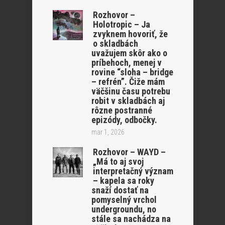
Rozhovor –
Holotropic – Ja
zvyknem hovoriť, že
o skladbách
uvažujem skôr ako o
príbehoch, menej v
rovine “sloha – bridge
– refrén”. Čiže mám
väčšinu času potrebu
robit v skladbách aj
rôzne postranné
epizódy, odbočky.
mar 1, 2026
Rozhovor – WAYD –
„Má to aj svoj
interpretačný význam
– kapela sa roky
snaží dostať na
pomyselný vrchol
undergroundu, no
stále sa nachádza na