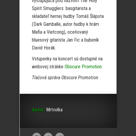
vystupujúca pod názvom The Holy
Spirit Smugglers: basgitarista a
skladateľ hernej hudby Tomáš Šlápota
(Dark Gamballe, autor hudby k hrám
Mafia a Vietcong), oceňovaný
bluesový gitarista Jan Fic a bubeník
David Horák.
Vstupenky na koncert sú dostupné na
webovej stránke
Obscure Promotion
.
Tlačová správa Obscure Promotion
Autor:
Mrtvolka