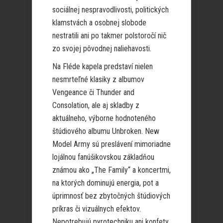
sociálnej nespravodlivosti, politických
klamstvách a osobnej slobode
nestratili ani po takmer polstoročí nič
zo svojej pôvodnej naliehavosti.
Na Fléde kapela predstaví nielen
nesmrteľné klasiky z albumov
Vengeance či Thunder and
Consolation, ale aj skladby z
aktuálneho, výborne hodnoteného
štúdiového albumu Unbroken. New
Model Army sú preslávení mimoriadne
lojálnou fanúšikovskou základňou
známou ako „The Family“ a koncertmi,
na ktorých dominujú energia, pot a
úprimnosť bez zbytočných štúdiových
príkras či vizuálnych efektov.
Nepotrebujú pyrotechniku ani konfety