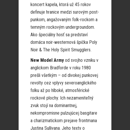
koncert kapela, ktorá už 45 rokov
definuje hranice medzi surovým post-
punkom, angažovaným folk-rockom a
temným rockovým undergroundom.
Ako špeciálny hosť sa predstaví
domáca noir-westernová špička Poly
Noir & The Holy Spirit Smugglers.
New Model Army
od svojho vzniku v
anglickom Bradforde v roku 1980
prešli všetkým – od divokej punkovej
revolty cez vplyvy severoanglického
folku až po hlboké, atmosférické
rockové plochy. Ich nezameniteľný
zvuk stojí na dominantnej,
nekompromisne pulzujúcej basgitare
a charizmatickom prejave frontmana
Justina Sullivana. Jeho texty o