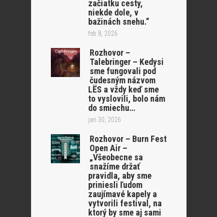
začiatku cesty,
niekde dole, v
bažinách snehu.“
feb 8, 2026
Rozhovor –
Talebringer – Kedysi
sme fungovali pod
čudesným názvom
LËS a vždy keď sme
to vyslovili, bolo nám
do smiechu…
jan 30, 2026
Rozhovor – Burn Fest
Open Air –
„Všeobecne sa
snažíme držať
pravidla, aby sme
priniesli ľudom
zaujímavé kapely a
vytvorili festival, na
ktorý by sme aj sami