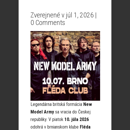
Zverejnené v júl 1, 2026 |
0 Comments
Legendárna britská formácia
New
Model Army
sa vracia do Českej
republiky. V piatok
10. júla 2026
odohrá v brnianskom klube
Fléda