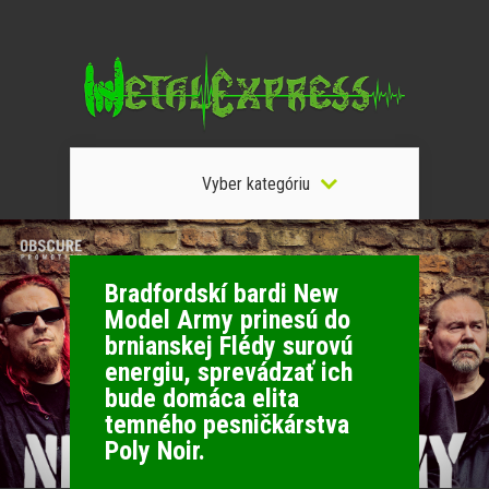
Vyber kategóriu
Bradfordskí bardi New
Model Army prinesú do
brnianskej Flédy surovú
energiu, sprevádzať ich
bude domáca elita
temného pesničkárstva
Poly Noir.