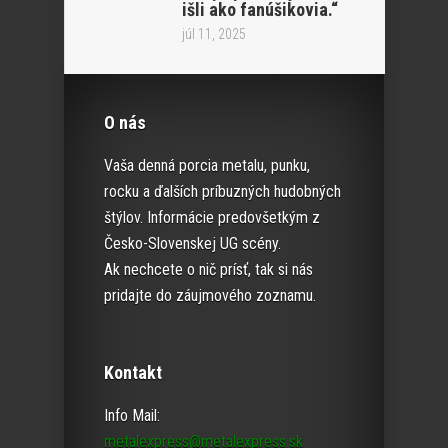
išli ako fanúšikovia.“
júl 11, 2025
O nás
Vaša denná porcia metalu, punku,
rocku a ďalších príbuzných hudobných
štýlov. Informácie predovšetkým z
Česko-Slovenskej UG scény.
Ak nechcete o nič prísť, tak si nás
pridajte do záujmového zoznamu.
Kontakt
Info Mail:
metalexpress@metalexpress.sk