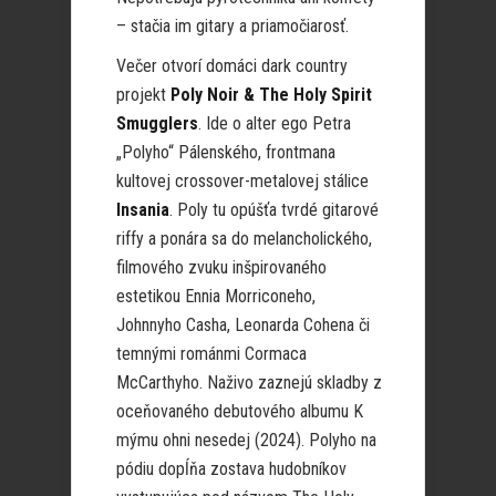
– stačia im gitary a priamočiarosť.
Večer otvorí domáci dark country
projekt
Poly Noir & The Holy Spirit
Smugglers
. Ide o alter ego Petra
„Polyho“ Pálenského, frontmana
kultovej crossover-metalovej stálice
Insania
. Poly tu opúšťa tvrdé gitarové
riffy a ponára sa do melancholického,
filmového zvuku inšpirovaného
estetikou Ennia Morriconeho,
Johnnyho Casha, Leonarda Cohena či
temnými románmi Cormaca
McCarthyho. Naživo zaznejú skladby z
oceňovaného debutového albumu K
mýmu ohni nesedej (2024). Polyho na
pódiu dopĺňa zostava hudobníkov