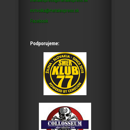
metalexpress@metalexpress.sk
mrtvolka@metalexpress.sk
Facebook
Podporujeme: