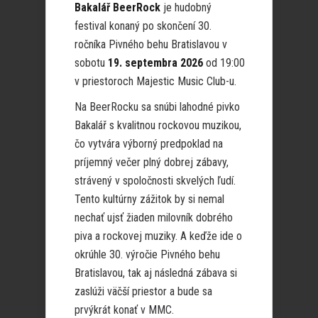
Bakalář BeerRock
je hudobný
festival konaný po skončení 30.
ročníka Pivného behu Bratislavou v
sobotu
19. septembra 2026
od 19:00
v priestoroch Majestic Music Club-u.
Na BeerRocku sa snúbi lahodné pivko
Bakalář s kvalitnou rockovou muzikou,
čo vytvára výborný predpoklad na
príjemný večer plný dobrej zábavy,
strávený v spoločnosti skvelých ľudí.
Tento kultúrny zážitok by si nemal
nechať ujsť žiaden milovník dobrého
piva a rockovej muziky. A keďže ide o
okrúhle 30. výročie Pivného behu
Bratislavou, tak aj následná zábava si
zaslúži väčší priestor a bude sa
prvýkrát konať v MMC.