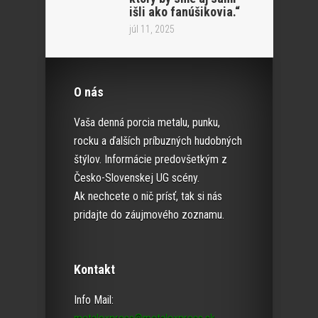
išli ako fanúšikovia.“
júl 11, 2025
O nás
Vaša denná porcia metalu, punku,
rocku a ďalších príbuzných hudobných
štýlov. Informácie predovšetkým z
Česko-Slovenskej UG scény.
Ak nechcete o nič prísť, tak si nás
pridajte do záujmového zoznamu.
Kontakt
Info Mail: