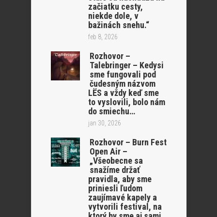
začiatku cesty,
niekde dole, v
bažinách snehu.“
feb 8, 2026
Rozhovor –
Talebringer – Kedysi
sme fungovali pod
čudesným názvom
LËS a vždy keď sme
to vyslovili, bolo nám
do smiechu…
jan 30, 2026
Rozhovor – Burn Fest
Open Air –
„Všeobecne sa
snažíme držať
pravidla, aby sme
priniesli ľudom
zaujímavé kapely a
vytvorili festival, na
ktorý by sme aj sami