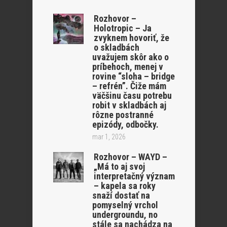
Rozhovor –
Holotropic – Ja
zvyknem hovoriť, že
o skladbách
uvažujem skôr ako o
príbehoch, menej v
rovine “sloha – bridge
– refrén”. Čiže mám
väčšinu času potrebu
robit v skladbách aj
rôzne postranné
epizódy, odbočky.
mar 1, 2026
Rozhovor – WAYD –
„Má to aj svoj
interpretačný význam
– kapela sa roky
snaží dostať na
pomyselný vrchol
undergroundu, no
stále sa nachádza na