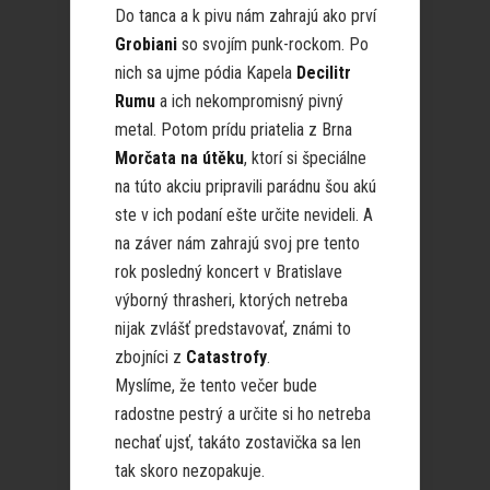
Do tanca a k pivu nám zahrajú ako prví
Grobiani
so svojím punk-rockom. Po
nich sa ujme pódia Kapela
Decilitr
Rumu
a ich nekompromisný pivný
metal. Potom prídu priatelia z Brna
Morčata na útěku
, ktorí si špeciálne
na túto akciu pripravili parádnu šou akú
ste v ich podaní ešte určite nevideli. A
na záver nám zahrajú svoj pre tento
rok posledný koncert v Bratislave
výborný thrasheri, ktorých netreba
nijak zvlášť predstavovať, známi to
zbojníci z
Catastrofy
.
Myslíme, že tento večer bude
radostne pestrý a určite si ho netreba
nechať ujsť, takáto zostavička sa len
tak skoro nezopakuje.