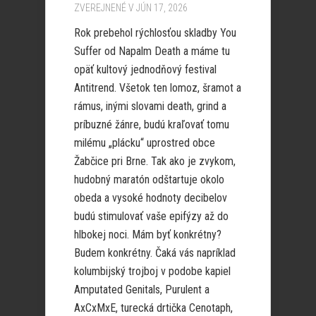
ZVEREJNENÉ V JÚN 17, 2026
Rok prebehol rýchlosťou skladby You
Suffer od Napalm Death a máme tu
opäť kultový jednodňový festival
Antitrend. Všetok ten lomoz, šramot a
rámus, inými slovami death, grind a
príbuzné žánre, budú kraľovať tomu
milému „plácku“ uprostred obce
Žabčice pri Brne. Tak ako je zvykom,
hudobný maratón odštartuje okolo
obeda a vysoké hodnoty decibelov
budú stimulovať vaše epifýzy až do
hlbokej noci. Mám byť konkrétny?
Budem konkrétny. Čaká vás napríklad
kolumbijský trojboj v podobe kapiel
Amputated Genitals, Purulent a
AxCxMxE, turecká drtička Cenotaph,