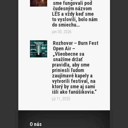
sme fungovali pod
čudesným názvom
LËS a vždy keď sme
to vyslovili, bolo nám
do smiechu…
jan 30, 2026
Rozhovor – Burn Fest
Open Air –
„Všeobecne sa
snažíme držať
pravidla, aby sme
priniesli ľudom
zaujímavé kapely a
vytvorili festival, na
ktorý by sme aj sami
išli ako fanúšikovia.“
júl 11, 2025
O nás