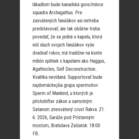
lákadlom bude kanadská gore/mince
squadra Archagathus. Pre
zasvätených fanúšikov asi netreba
predstavovať, ale tak obšírne treba
povedať, že sa jedná o kapelu, ktorá
ničí sluch svojich fanúšikov vyše
dvadsať rokov, má tradične na konte
milión splitiek s kapelami ako Haggus,
Agathocles, Self Deconstruction…
Kvalitka nevídaná. Supportovať bude
najdomáckejšia grupa spermoňov
Sperm of Mankind, u ktorých je
pitchshifter zákon a samotným
Satanom znesvätený crust Rakva. 21.
6. 2026, Garáže pod Prístavným
mostom, Bratislava Začiatok: 18:00
FB...