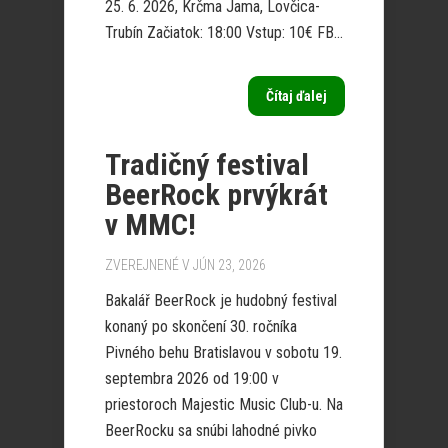
25. 6. 2026, Krčma Jama, Lovčica-
Trubín Začiatok: 18:00 Vstup: 10€ FB...
Čítaj ďalej
Tradičný festival
BeerRock prvýkrát
v MMC!
ZVEREJNENÉ V JÚN 23, 2026
Bakalář BeerRock je hudobný festival
konaný po skončení 30. ročníka
Pivného behu Bratislavou v sobotu 19.
septembra 2026 od 19:00 v
priestoroch Majestic Music Club-u. Na
BeerRocku sa snúbi lahodné pivko