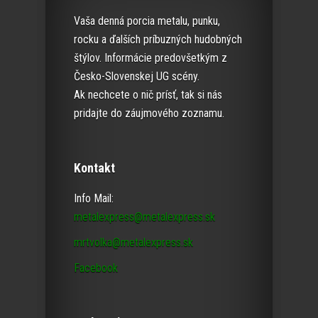
Vaša denná porcia metalu, punku,
rocku a ďalších príbuzných hudobných
štýlov. Informácie predovšetkým z
Česko-Slovenskej UG scény.
Ak nechcete o nič prísť, tak si nás
pridajte do záujmového zoznamu.
Kontakt
Info Mail:
metalexpress@metalexpress.sk
mrtvolka@metalexpress.sk
Facebook