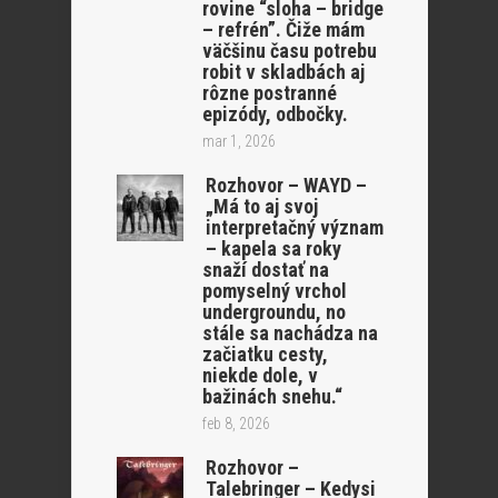
rovine “sloha – bridge
– refrén”. Čiže mám
väčšinu času potrebu
robit v skladbách aj
rôzne postranné
epizódy, odbočky.
mar 1, 2026
Rozhovor – WAYD –
„Má to aj svoj
interpretačný význam
– kapela sa roky
snaží dostať na
pomyselný vrchol
undergroundu, no
stále sa nachádza na
začiatku cesty,
niekde dole, v
bažinách snehu.“
feb 8, 2026
Rozhovor –
Talebringer – Kedysi