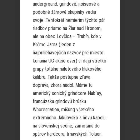
underground, grindové, noiseové a
podobné žánrové skupinky vedia
svoje. Tentokrát nemierim týchto pár
riadkov priamo na Žiar nad Hronom,
ale na obec Lovčica – Trubín, kde v
Krčme Jama (jeden z
najpriliehavejších názvov pre miesto
konania UG akcie ever) si dajú stretko
grupy totálne náletového hlukového
kalibru. Takže postupne zľava
doprava, zhora nadol. Máme tu
americký sonický grindcore Nak´ay,
francúzsku grindovú brúsku
Whoresnation, mišung všetkého
extrémneho Jakubysko a novú kapelu
na slovenskej scéne, zamotanú do
spárov hardcoru, trnavských Toluen.