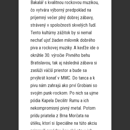
Bakalář s kvalitnou rockovou muzikou,
čo vytvára výborný predpoklad na
príjemný večer plný dobrej zábavy,
strávený v spoločnosti skvelých ľudí.
Tento kultúrny zážitok by si nemal
nechať ujsť žiaden milovník dobrého
piva a rockovej muziky. A keďže ide o
okrúhle 30. výročie Pivného behu
Bratislavou, tak aj následná zábava si
zaslúži väčší priestor a bude sa
prvýkrát konať v MMC. Do tanca a k
pivu nám zahrajú ako prví Grobiani so
svojím punk-rockom. Po nich sa ujme
pódia Kapela Decilitr Rumu a ich
nekompromisný pivný metal. Potom
prídu priatelia z Brna Morčata na
útěku, ktorí si špeciálne na túto akciu