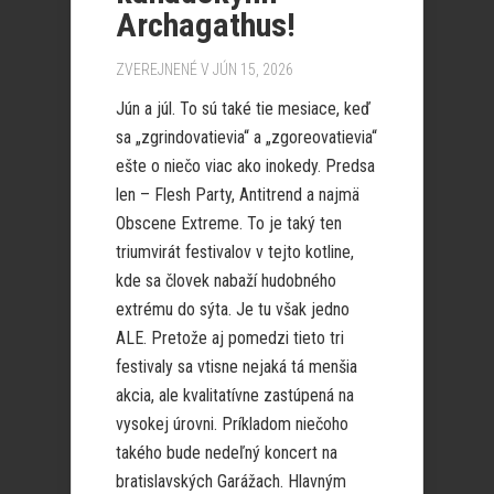
Archagathus!
ZVEREJNENÉ V JÚN 15, 2026
Jún a júl. To sú také tie mesiace, keď
sa „zgrindovatievia“ a „zgoreovatievia“
ešte o niečo viac ako inokedy. Predsa
len – Flesh Party, Antitrend a najmä
Obscene Extreme. To je taký ten
triumvirát festivalov v tejto kotline,
kde sa človek nabaží hudobného
extrému do sýta. Je tu však jedno
ALE. Pretože aj pomedzi tieto tri
festivaly sa vtisne nejaká tá menšia
akcia, ale kvalitatívne zastúpená na
vysokej úrovni. Príkladom niečoho
takého bude nedeľný koncert na
bratislavských Garážach. Hlavným