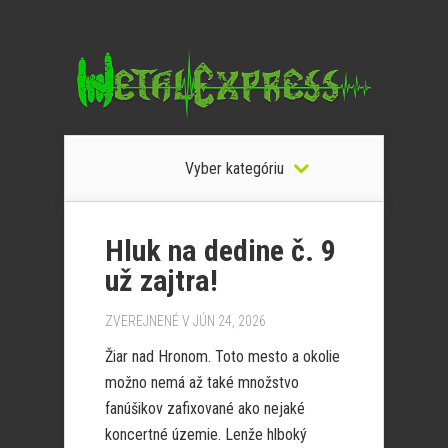
Vyber kategóriu
Hluk na dedine č. 9
už zajtra!
ZVEREJNENÉ V JÚN 24, 2026
Žiar nad Hronom. Toto mesto a okolie
možno nemá až také množstvo
fanúšikov zafixované ako nejaké
koncertné územie. Lenže hlboký