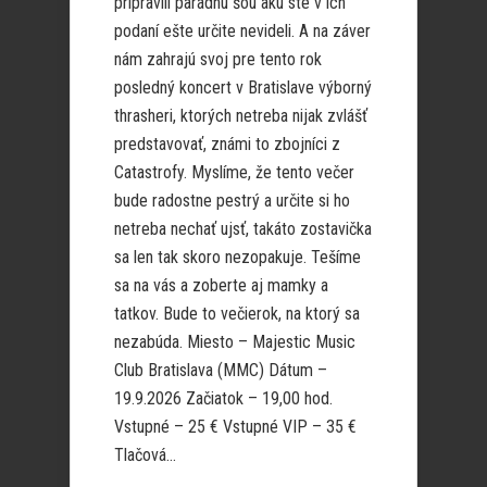
pripravili parádnu šou akú ste v ich
podaní ešte určite nevideli. A na záver
nám zahrajú svoj pre tento rok
posledný koncert v Bratislave výborný
thrasheri, ktorých netreba nijak zvlášť
predstavovať, známi to zbojníci z
Catastrofy. Myslíme, že tento večer
bude radostne pestrý a určite si ho
netreba nechať ujsť, takáto zostavička
sa len tak skoro nezopakuje. Tešíme
sa na vás a zoberte aj mamky a
tatkov. Bude to večierok, na ktorý sa
nezabúda. Miesto – Majestic Music
Club Bratislava (MMC) Dátum –
19.9.2026 Začiatok – 19,00 hod.
Vstupné – 25 € Vstupné VIP – 35 €
Tlačová...