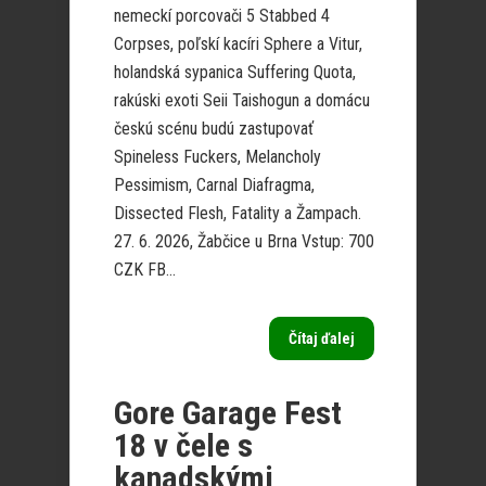
nemeckí porcovači 5 Stabbed 4
Corpses, poľskí kacíri Sphere a Vitur,
holandská sypanica Suffering Quota,
rakúski exoti Seii Taishogun a domácu
českú scénu budú zastupovať
Spineless Fuckers, Melancholy
Pessimism, Carnal Diafragma,
Dissected Flesh, Fatality a Žampach.
27. 6. 2026, Žabčice u Brna Vstup: 700
CZK FB...
Čítaj ďalej
Gore Garage Fest
18 v čele s
kanadskými