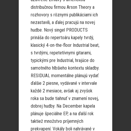
distribučnou firmou Arson Theory a
rozhovory s rôznymi publikáciami ich
nezastavili, a ďalej pracujú na novej
hudbe. Nový singel PRODUCTS
prináša do repertoáru kapely tvrdý,
klasický 4-on-the-floor Industrial beat,
s tvrdými, repetetívnymi gitarami,
typickými pre Industrial, hrajúce do
samotného hlbšieho kontextu skladby.
RESIDUAL momentálne plánujú vydať
ďalšie 2 piesne, vydávané v intervale
každé 2 mesiace, avšak aj zvyšok
roka sa bude tiahnuť v znamení novej,
dobrej hudby. Na December kapela
plánuje špeciálne EP, a na ďalší rok
taktiež množstvo príjemných
prekvapení. Vokály boli nahrávané v