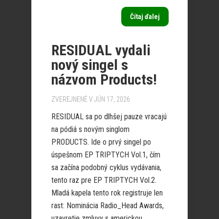
Čítaj ďalej
RESIDUAL vydali
nový singel s
názvom Products!
ZVEREJNENÉ V JÚN 17, 2026
RESIDUAL sa po dlhšej pauze vracajú
na pódiá s novým singlom
PRODUCTS. Ide o prvý singel po
úspešnom EP TRIPTYCH Vol.1, čím
sa začína podobný cyklus vydávania,
tento raz pre EP TRIPTYCH Vol.2.
Mladá kapela tento rok registruje len
rast: Nominácia Radio_Head Awards,
uzavretie zmluvy s americkou