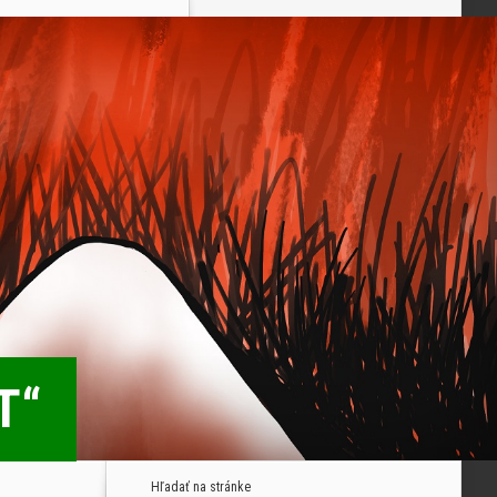
T“
Hľadať na stránke