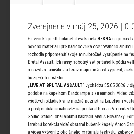
Zverejnené v máj 25, 2026 |
0 
Slovenská postblackmetalová kapela
BESNA
sa počas tv
nového materiálu pre nasledovníka oceňovaného albumu 
rozhodla pripomenúť svoje minuloročné vystúpenie na fes
Brutal Assault. Ich ranný sobotný set pritiahol k pódiu veľ
množstvo fanúšikov a teraz majú možnosť vypočuť, alebo
ho aj všetci ostatní.
„LIVE AT BRUTAL ASSAULT“
vychádza 25.05.2026 v dig
podobe na kapelnom Bandcampe a streamoch. Video z
všetkých skladieb si je možné pozrieť na kapelnom yout
a postprodukciu nahrávky sa postaral Roman Vrecník v 
Sound Studio, obal albumu nakreslil Matúš Novanský. Edit
farebnú korekciu videí obstaral bubeník kapely Anton Sa
a videá vytvoril z oficiálneho materiálu festivalu, záberov