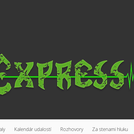
aly
Kalendár udalostí
Rozhovory
Za stenami hluku