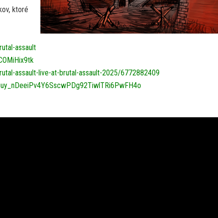
kov, ktoré
utal-assault
COMiHix9tk
rutal-assault-live-at-brutal-assault-2025/6772882409
OLAK5uy_nDeeiPv4Y6SscwPDg92TiwlTRi6PwFH4o