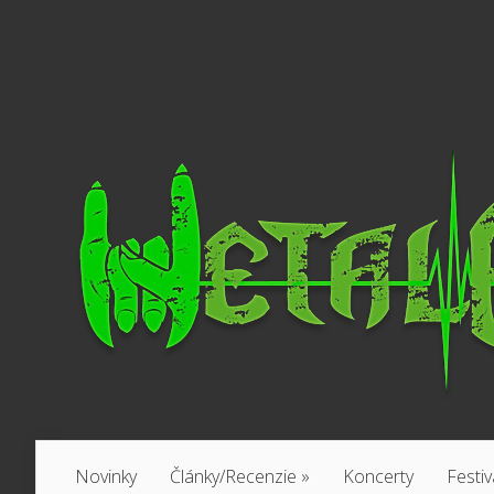
Novinky
Články/Recenzie
»
Koncerty
Festiv