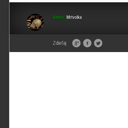
Autor:
Mrtvolka
Zdieľaj