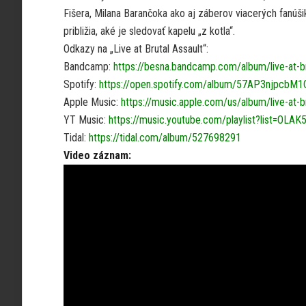
Fišera, Milana Barančoka ako aj záberov viacerých fanúši
približia, aké je sledovať kapelu „z kotla“.
Odkazy na „Live at Brutal Assault“:
Bandcamp:
https://besna.bandcamp.com/album/live-at-br
Spotify:
https://open.spotify.com/album/57AP3njpcbM1
Apple Music:
https://music.apple.com/us/album/live-at-b
YT Music:
https://music.youtube.com/playlist?list=
Tidal:
https://tidal.com/album/527698291
Video záznam: