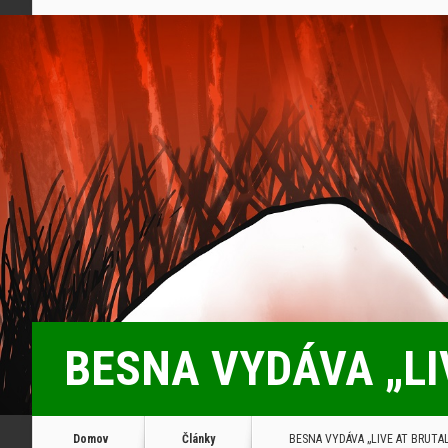
BESNA VYDÁVA „LI
Domov
Články
BESNA VYDÁVA „LIVE AT BRUTAL