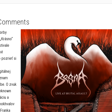
Comments
orby
„Krásno“
tivale
ké
 pozrieť si
itálnej
áznam
ube. O zvuk
Unknown
áciu a
mokhvalov
 Franka