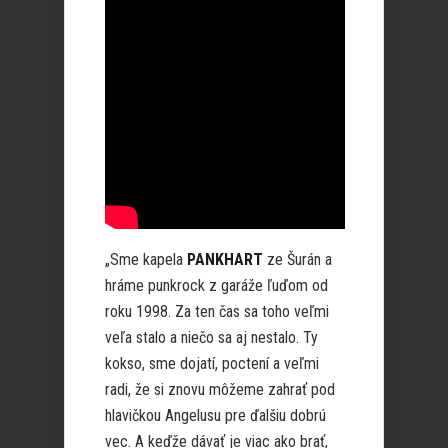
„Sme kapela
PANKHART
ze Šurán a
hráme punkrock z garáže ľuďom od
roku 1998. Za ten čas sa toho veľmi
veľa stalo a niečo sa aj nestalo. Ty
kokso, sme dojatí, poctení a veľmi
radi, že si znovu môžeme zahrať pod
hlavičkou Angelusu pre ďalšiu dobrú
vec. A keďže dávať je viac ako brať,