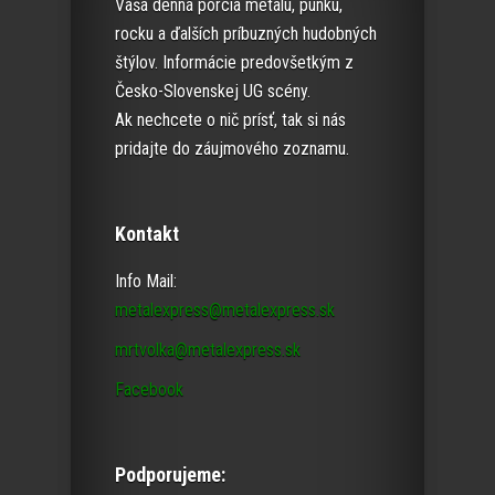
Vaša denná porcia metalu, punku,
rocku a ďalších príbuzných hudobných
štýlov. Informácie predovšetkým z
Česko-Slovenskej UG scény.
Ak nechcete o nič prísť, tak si nás
pridajte do záujmového zoznamu.
Kontakt
Info Mail:
metalexpress@metalexpress.sk
mrtvolka@metalexpress.sk
Facebook
Podporujeme: