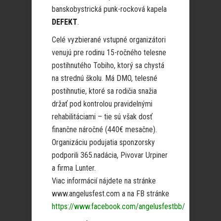
banskobystrická punk-rocková kapela
DEFEKT
.
Celé vyzbierané vstupné organizátori
venujú pre rodinu 15-ročného telesne
postihnutého Tobiho, ktorý sa chystá
na strednú školu. Má DMO, telesné
postihnutie, ktoré sa rodičia snažia
držať pod kontrolou pravidelnými
rehabilitáciami – tie sú však dosť
finančne náročné (440€ mesačne).
Organizáciu podujatia sponzorsky
podporili 365.nadácia, Pivovar Urpiner
a firma Lunter.
Viac informácií nájdete na stránke
www.angelusfest.com a na FB stránke
https://www.facebook.com/angelusfestbb/