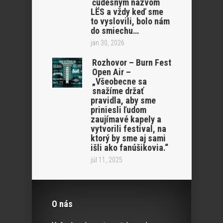
čudesným názvom
LËS a vždy keď sme
to vyslovili, bolo nám
do smiechu…
jan 30, 2026
Rozhovor – Burn Fest
Open Air –
„Všeobecne sa
snažíme držať
pravidla, aby sme
priniesli ľudom
zaujímavé kapely a
vytvorili festival, na
ktorý by sme aj sami
išli ako fanúšikovia.“
júl 11, 2025
O nás