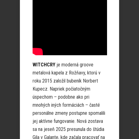
WITCHCRY
je moderná groove
metalová kapela z Rožňavy, ktorú v
roku 2015 založil bubeník Norbert
Kupecz. Napriek počiatočným
úspechom – podobne ako pri
mnohých iných formáciách – časté
personálne zmeny postupne spomalili
jej aktívne fungovanie. Nová zostava
sa na jeseň 2025 presunula do štúdia
Gila v Galante, kde začala pracovať na