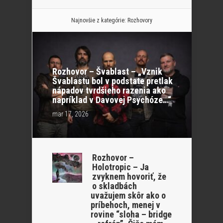
Najnovšie z kategórie:
Rozhovory
Rozhovor – Švablast – „Vznik
Švablastu bol v podstate pretlak
nápadov tvrdšieho razenia ako
napríklad v Davovej Psychóze…“
mar 17, 2026
Rozhovor –
Holotropic – Ja
zvyknem hovoriť, že
o skladbách
uvažujem skôr ako o
príbehoch, menej v
rovine “sloha – bridge