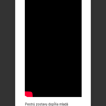
Pestrú zostavu dopĺňa mladá