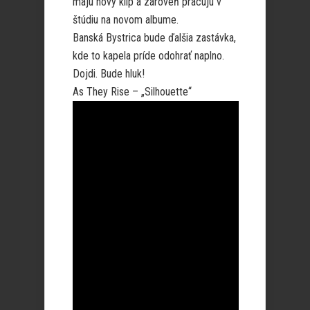
majú nový klip a zároveň pracujú v
štúdiu na novom albume.
Banská Bystrica bude ďalšia zastávka,
kde to kapela príde odohrať naplno.
Dojdi. Bude hluk!
As They Rise – „Silhouette“