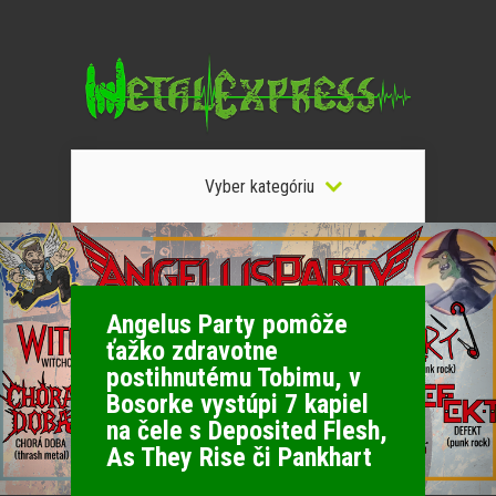
Vyber kategóriu
Angelus Party pomôže
ťažko zdravotne
postihnutému Tobimu, v
Bosorke vystúpi 7 kapiel
na čele s Deposited Flesh,
As They Rise či Pankhart