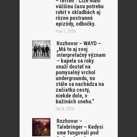
– refrén”. Čiže mám
väčšinu času potrebu
robit v skladbách aj
rôzne postranné
epizódy, odbočky.
mar 1, 2026
Rozhovor – WAYD –
„Má to aj svoj
interpretačný význam
– kapela sa roky
snaží dostať na
pomyselný vrchol
undergroundu, no
stále sa nachádza na
začiatku cesty,
niekde dole, v
bažinách snehu.“
feb 8, 2026
Rozhovor –
Talebringer – Kedysi
sme fungovali pod