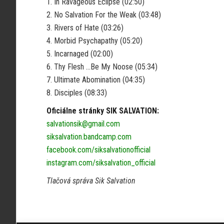
1. In Ravageous Eclipse (02:50)
2. No Salvation For the Weak (03:48)
3. Rivers of Hate (03:26)
4. Morbid Psychapathy (05:20)
5. Incarnaged (02:00)
6. Thy Flesh …Be My Noose (05:34)
7. Ultimate Abomination (04:35)
8. Disciples (08:33)
Oficiálne stránky SIK SALVATION:
salvationsik@gmail.com
siksalvation.bandcamp.com
facebook.com/siksalvationofficial
instagram.com/siksalvation_official
Tlačová správa Sik Salvation