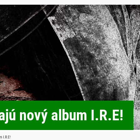
jú nový album I.R.E!
 I.R.E!