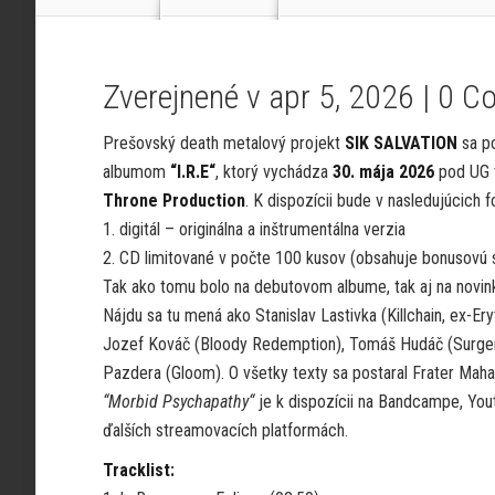
Zverejnené v apr 5, 2026 |
0 C
Prešovský death metalový projekt
SIK SALVATION
sa po
albumom
“I.R.E“
, ktorý vychádza
30. mája 2026
pod UG 
Throne Production
. K dispozícii bude v nasledujúcich 
1. digitál – originálna a inštrumentálna verzia
2. CD limitované v počte 100 kusov (obsahuje bonusovú 
Tak ako tomu bolo na debutovom albume, tak aj na novink
Nájdu sa tu mená ako Stanislav Lastivka (Killchain, ex-Er
Jozef Kováč (Bloody Redemption), Tomáš Hudáč (Surgery
Pazdera (Gloom). O všetky texty sa postaral Frater Maha
“Morbid Psychapathy“
je k dispozícii na Bandcampe, Yout
ďalších streamovacích platformách.
Tracklist: