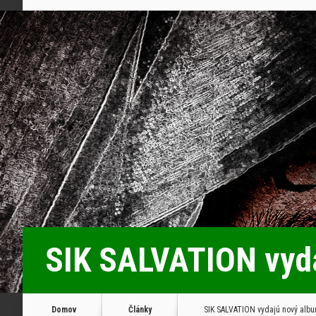
SIK SALVATION vyda
Domov
Články
SIK SALVATION vydajú nový album