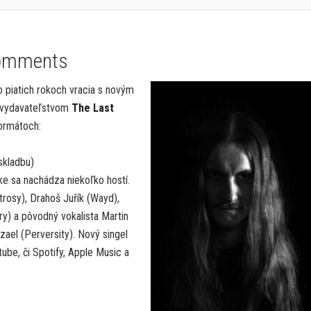
omments
 piatich rokoch vracia s novým
vydavateľstvom
The Last
formátoch:
skladbu)
e sa nachádza niekoľko hostí.
ytrosy), Drahoš Juřík (Wayd),
) a pôvodný vokalista Martin
zael (Perversity). Nový singel
ube, či Spotify, Apple Music a