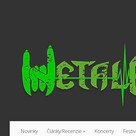
Novinky
Články/Recenzie
»
Koncerty
Festiv