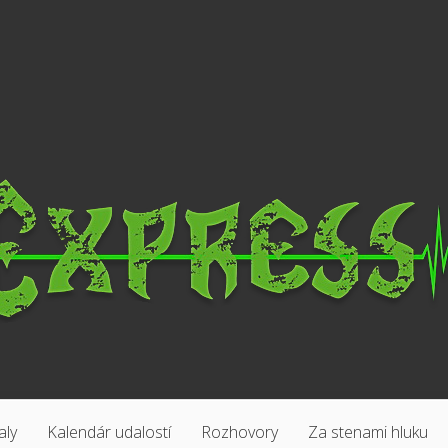
aly
Kalendár udalostí
Rozhovory
Za stenami hluku