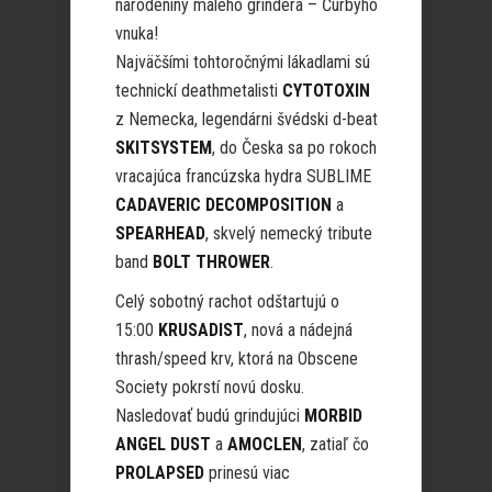
narodeniny malého grindera – Čurbyho
vnuka!
Najväčšími tohtoročnými lákadlami sú
technickí deathmetalisti
CYTOTOXIN
z Nemecka, legendárni švédski d-beat
SKITSYSTEM
, do Česka sa po rokoch
vracajúca francúzska hydra SUBLIME
CADAVERIC DECOMPOSITION
a
SPEARHEAD
, skvelý nemecký tribute
band
BOLT THROWER
.
Celý sobotný rachot odštartujú o
15:00
KRUSADIST
, nová a nádejná
thrash/speed krv, ktorá na Obscene
Society pokrstí novú dosku.
Nasledovať budú grindujúci
MORBID
ANGEL DUST
a
AMOCLEN
, zatiaľ čo
PROLAPSED
prinesú viac