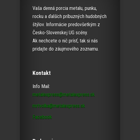
Vaša denná porcia metalu, punku,
rocku a ďalších príbuzných hudobných
štýlov. Informácie predovšetkým z
Česko-Slovenskej UG scény.
Ak nechcete o nič prísť, tak si nás
pridajte do záujmového zoznamu.
Kontakt
Info Mail:
metalexpress@metalexpress.sk
mrtvolka@metalexpress.sk
Facebook