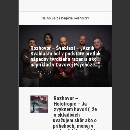
Najnovšie z kategórie:
Rozhovory
Rozhovor – Švablast – „Vznik
Švablastu bol v podstate pretlak
nápadov tvrdšieho razenia ako
napríklad v Davovej Psychóze…“
mar 17, 2026
Rozhovor –
Holotropic – Ja
zvyknem hovoriť, že
o skladbách
uvažujem skôr ako o
príbehoch, menej v