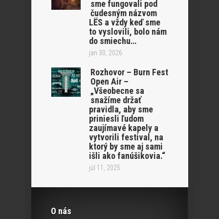
sme fungovali pod
čudesným názvom
LËS a vždy keď sme
to vyslovili, bolo nám
do smiechu…
jan 30, 2026
Rozhovor – Burn Fest
Open Air –
„Všeobecne sa
snažíme držať
pravidla, aby sme
priniesli ľudom
zaujímavé kapely a
vytvorili festival, na
ktorý by sme aj sami
išli ako fanúšikovia.“
júl 11, 2025
O nás