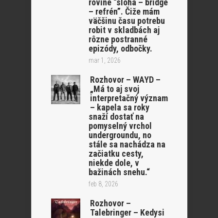
rovine “sloha – bridge
– refrén”. Čiže mám
väčšinu času potrebu
robit v skladbách aj
rôzne postranné
epizódy, odbočky.
mar 1, 2026
Rozhovor – WAYD –
„Má to aj svoj
interpretačný význam
– kapela sa roky
snaží dostať na
pomyselný vrchol
undergroundu, no
stále sa nachádza na
začiatku cesty,
niekde dole, v
bažinách snehu.“
feb 8, 2026
Rozhovor –
Talebringer – Kedysi