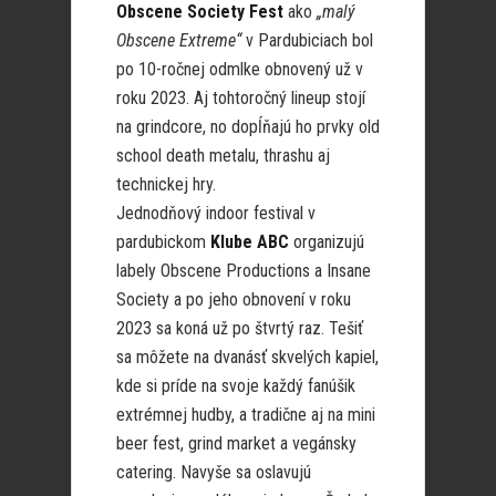
Obscene Society Fest
ako
„malý
Obscene Extreme“
v Pardubiciach bol
po 10-ročnej odmlke obnovený už v
roku 2023. Aj tohtoročný lineup stojí
na grindcore, no dopĺňajú ho prvky old
school death metalu, thrashu aj
technickej hry.
Jednodňový indoor festival v
pardubickom
Klube ABC
organizujú
labely Obscene Productions a Insane
Society a po jeho obnovení v roku
2023 sa koná už po štvrtý raz. Tešiť
sa môžete na dvanásť skvelých kapiel,
kde si príde na svoje každý fanúšik
extrémnej hudby, a tradične aj na mini
beer fest, grind market a vegánsky
catering. Navyše sa oslavujú