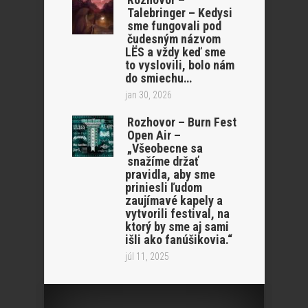
Talebringer – Kedysi
sme fungovali pod
čudesným názvom
LËS a vždy keď sme
to vyslovili, bolo nám
do smiechu…
jan 30, 2026
Rozhovor – Burn Fest
Open Air –
„Všeobecne sa
snažíme držať
pravidla, aby sme
priniesli ľudom
zaujímavé kapely a
vytvorili festival, na
ktorý by sme aj sami
išli ako fanúšikovia.“
júl 11, 2025