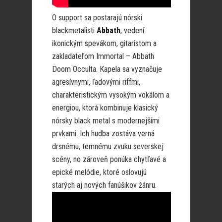
O support sa postarajú nórski
blackmetalisti
Abbath
, vedení
ikonickým spevákom, gitaristom a
zakladateľom Immortal – Abbath
Doom Occulta. Kapela sa vyznačuje
agresívnymi, ľadovými riffmi,
charakteristickým vysokým vokálom a
energiou, ktorá kombinuje klasický
nórsky black metal s modernejšími
prvkami. Ich hudba zostáva verná
drsnému, temnému zvuku severskej
scény, no zároveň ponúka chytľavé a
epické melódie, ktoré oslovujú
starých aj nových fanúšikov žánru.