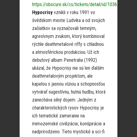
https://obscure.sk/cs/tickets/detail/id/1036
Hypocrisy
vznikli v roku 1991 vo
švédskom meste Ludvika a od svojich
začiatkov sa vyznačovali temným,
agresívnym zvukom, ktorý kombinoval
rýchle deathmetalové riffy s chladnou
a atmosférickou produkciou. Už ich
debutový album Penetralia (1992)
ukázal, že Hypocrisy nie sú len ďalším
deathmetalovým projektom, ale
kapelou s jasnou víziou a schopnosťou
vytvárať sugestívnu, hutnú hudbu, ktorá
zanecháva silný dojem. Jedným z
charakteristických rysov Hypocrisy je
ich tematické zameranie na
mimozemské civilizácie, konšpirácie a
nadprirodzeno. Tieto mystické a sci-fi