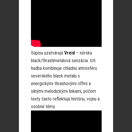
Súpisu uzatvárajú
Vreid
– nórska
black/thrashmetalová senzácia. Ich
hudba kombinuje chladnú atmosféru
severského black metalu s
energickými thrashovými riffmi a
silnými melodickými linkami, pričom
texty často reflektujú históriu, vojnu a
osobné témy.