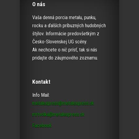
O nás
Vaša denná porcia metalu, punku,
rocku a ďalších príbuzných hudobných
štýlov. Informácie predovšetkým z
Česko-Slovenskej UG scény.
Ak nechcete o nič prísť, tak si nás
pridajte do záujmového zoznamu.
Kontakt
Info Mail:
metalexpress@metalexpress.sk
mrtvolka@metalexpress.sk
Facebook