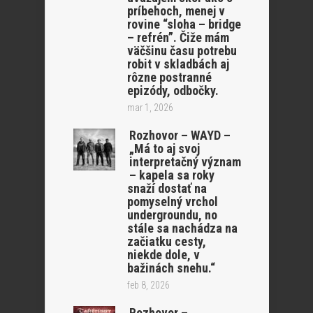
príbehoch, menej v
rovine “sloha – bridge
– refrén”. Čiže mám
väčšinu času potrebu
robit v skladbách aj
rôzne postranné
epizódy, odbočky.
mar 1, 2026
Rozhovor – WAYD –
„Má to aj svoj
interpretačný význam
– kapela sa roky
snaží dostať na
pomyselný vrchol
undergroundu, no
stále sa nachádza na
začiatku cesty,
niekde dole, v
bažinách snehu.“
feb 8, 2026
Rozhovor –