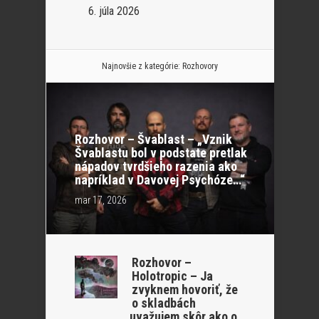
6. júla 2026
Najnovšie z kategórie:
Rozhovory
Rozhovor – Švablast – „Vznik
Švablastu bol v podstate pretlak
nápadov tvrdšieho razenia ako
napríklad v Davovej Psychóze…“
mar 17, 2026
Rozhovor –
Holotropic – Ja
zvyknem hovoriť, že
o skladbách
uvažujem skôr ako o